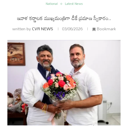
National
Latest News
ఇవాళ కర్ణాటక ముఖ్యమంత్రిగా డీకే ప్రమాణ స్వీకారం..
written by
CVR NEWS
03/06/2026
Bookmark
ం
అంతర్జాతీయం