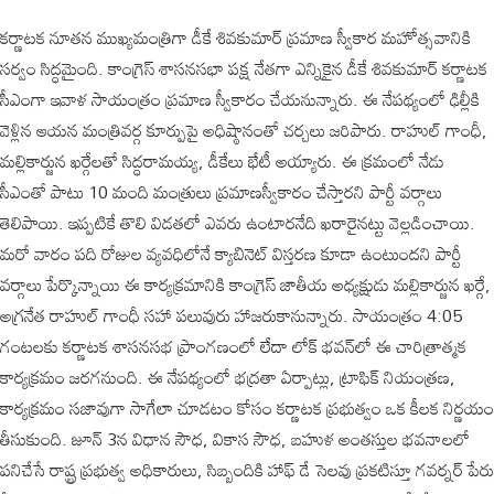
కర్ణాటక నూతన ముఖ్యమంత్రిగా డీకే శివకుమార్ ప్రమాణ స్వీకార మహోత్సవానికి
సర్వం సిద్ధమైంది. కాంగ్రెస్ శాసనసభా పక్ష నేతగా ఎన్నికైన డీకే శివకుమార్ కర్ణాటక
సీఎంగా ఇవాళ సాయంత్రం ప్రమాణ స్వీకారం చేయనున్నారు. ఈ నేపథ్యంలో ఢిల్లీకి
వెళ్లిన ఆయన మంత్రివర్గ కూర్పుపై అధిష్ఠానంతో చర్చలు జరిపారు. రాహుల్ గాంధీ,
మల్లికార్జున ఖర్గేలతో సిద్ధరామయ్య, డీకేలు భేటీ అయ్యారు. ఈ క్రమంలో నేడు
సీఎంతో పాటు 10 మంది మంత్రులు ప్రమాణస్వీకారం చేస్తారని పార్టీ వర్గాలు
తెలిపాయి. ఇప్పటికే తొలి విడతలో ఎవరు ఉంటారనేది ఖరారైనట్టు వెల్లడించాయి.
మరో వారం పది రోజుల వ్యవధిలోనే క్యాబినెట్ విస్తరణ కూడా ఉంటుందని పార్టీ
వర్గాలు పేర్కొన్నాయి ఈ కార్యక్రమానికి కాంగ్రెస్ జాతీయ అధ్యక్షుడు మల్లికార్జున ఖర్గే,
అగ్రనేత రాహుల్ గాంధీ సహా పలువురు హాజరుకానున్నారు. సాయంత్రం 4:05
గంటలకు కర్ణాటక శాసనసభ ప్రాంగణంలో లేదా లోక్ భవన్‌లో ఈ చారిత్రాత్మక
కార్యక్రమం జరగనుంది. ఈ నేపథ్యంలో భద్రతా ఏర్పాట్లు, ట్రాఫిక్ నియంత్రణ,
కార్యక్రమం సజావుగా సాగేలా చూడటం కోసం కర్ణాటక ప్రభుత్వం ఒక కీలక నిర్ణయం
తీసుకుంది. జూన్ 3న విధాన సౌధ, వికాస సౌధ, బహుళ అంతస్తుల భవనాలలో
పనిచేసే రాష్ట్ర ప్రభుత్వ అధికారులు, సిబ్బందికి హాఫ్ డే సెలవు ప్రకటిస్తూ గవర్నర్ పేరు