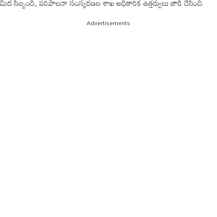
మీద సిబ్బంది, పరిపాలనా సంస్కరణల శాఖ అధికారిక ఉత్తర్వులు జారీ చేసింది.
Advertisements