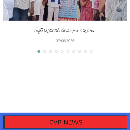
గద్దర్ విగ్రహానికి భూమిపూజ నిర్వహణ.
07/08/2026
CVR NEWS