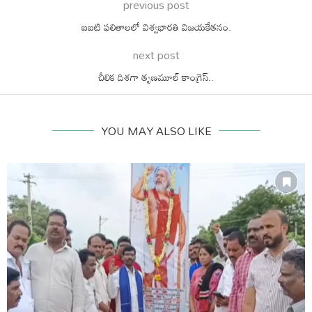
previous post
ఐఐటి ఫలితాలలో విశ్వభారతి విజయకేతనం.
next post
చీలిక దిశగా తృణమూల్‌ కాంగ్రెస్..
YOU MAY ALSO LIKE