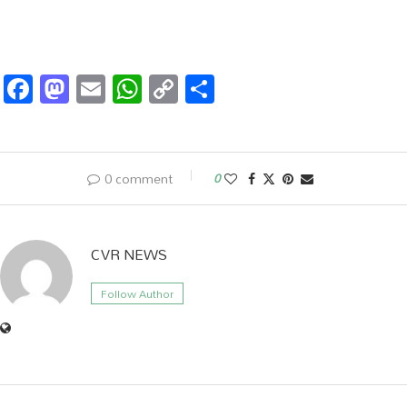
Facebook
Mastodon
Email
WhatsApp
Copy
Share
Link
0 comment
0
CVR NEWS
Follow Author