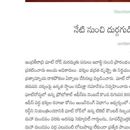
Devotion
నేటి నుంచి దుర్గగు
writte
ఇంద్రకీలాద్రి ఘాట్‌ రోడ్‌ మరమ్మతు పనులు ఇవాల్టి నుంచి ప్రారంభం 
ప్రకటించారు ఆలయ అధికారులు. భక్తుల భద్రత దృష్ట్యా ఈ నిర్ణయం త
ప్రత్యామ్నాయ రాకపోకలు ఏర్పాటు చేసినట్లు వెల్లడించారు. ఘాట్‌ రోడ
తదుపరి చర్యలపై ఉన్నత స్థాయి సమీక్షా సమావేశం నిర్వహించార
ఘాట్‌రోడ్డులో ఉన్న ప్రోటోకాల్‌ ఆఫీస్‌ను వెంటనే కొండ దిగువన కనకద
ఆఫీస్‌ వద్ద భక్తుల రవాణా కోసం ఇంజనీరింగ్‌ విభాగం ఆధ్వర్య
రద్దీని నియంత్రించడానికి ఘాట్‌ రోడ్‌లో ఉన్న టికెట్‌ కౌంటర్‌ సిబ్బంది
మహా మండపం వరకు అదనపు సెక్యూరిటీ గార్డులను, సూపర్‌వైజర్లకు 
మహా మండపం వద్ద ఎటువంటి లోటుపాట్లు లేకుండా ప్రత్యేక పాయింట్