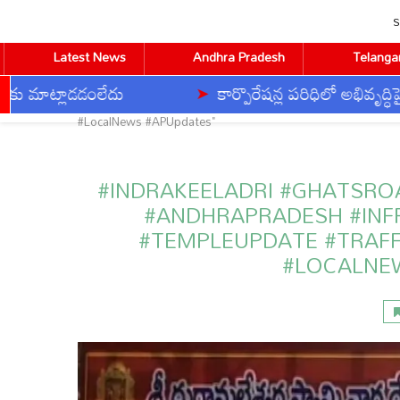
S
Latest News
Andhra Pradesh
Telanga
ాట్లాడడంలేదు
కార్పొరేషన్ల పరిధిలో అభివృద్ధిపై సీఎం 
Home
Tags
Posts tagged with "#Indrakeeladr
#LocalNews #APUpdates"
#INDRAKEELADRI #GHATSRO
#ANDHRAPRADESH #IN
CVR ENGLISH
CVR HEALTH
CVR OM
#TEMPLEUPDATE #TRAFF
#LOCALNE
BUSINESS
DEVOTIONAL
TECHNOLOGY