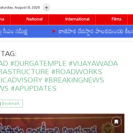
aturday, August 8, 2026
na
National
International
Films
సమీక్ష
కాణిపాక దేవస్థాన పాలకమండలి కీలక నిర్ణ
i #GhatsRoad #DurgaTemple #Vijayawada #AndhraPradesh #Infrastructure 
TAG:
AD #DURGATEMPLE #VIJAYAWADA
FRASTRUCTURE #ROADWORKS
ICADVISORY #BREAKINGNEWS
WS #APUPDATES
Bookmark