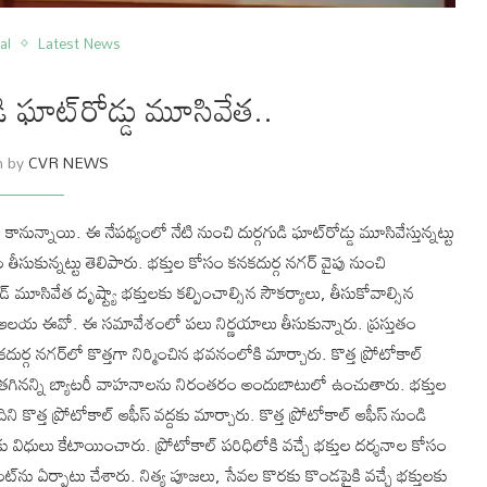
al
Latest News
డి ఘాట్‌రోడ్డు మూసివేత..
n by
CVR NEWS
కానున్నాయి. ఈ నేపథ్యంలో నేటి నుంచి దుర్గగుడి ఘాట్‌రోడ్డు మూసివేస్తున్నట్టు
ీసుకున్నట్టు తెలిపారు. భక్తుల కోసం కనకదుర్గ నగర్‌ వైపు నుంచి
్‌ మూసివేత దృష్ట్యా భక్తులకు కల్పించాల్సిన సౌకర్యాలు, తీసుకోవాల్సిన
ు ఆలయ ఈవో. ఈ సమావేశంలో పలు నిర్ణయాలు తీసుకున్నారు. ప్రస్తుతం
ుర్గ నగర్‌లో కొత్తగా నిర్మించిన భవనంలోకి మార్చారు. కొత్త ప్రోటోకాల్‌
ంలో తగినన్ని బ్యాటరీ వాహనాలను నిరంతరం అందుబాటులో ఉంచుతారు. భక్తుల
ని కొత్త ప్రోటోకాల్‌ ఆఫీస్‌ వద్దకు మార్చారు. కొత్త ప్రోటోకాల్‌ ఆఫీస్‌ నుండి
విధులు కేటాయించారు. ప్రోటోకాల్‌ పరిధిలోకి వచ్చే భక్తుల దర్శనాల కోసం
‌ను ఏర్పాటు చేశారు. నిత్య పూజలు, సేవల కొరకు కొండపైకి వచ్చే భక్తులకు