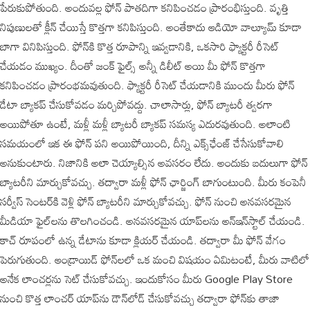
పేరుకుపోతుంది. అందువల్ల ఫోన్ పాతదిగా కనిపించడం ప్రారంభిస్తుంది. వృత్తి
నిపుణులతో క్లీన్ చేయిస్తే కొత్తగా కనిపిస్తుంది. అంతేకాదు ఆడియో వాల్యూమ్ కూడా
బాగా వినిపిస్తుంది. ఫోన్‌కి కొత్త రూపాన్ని ఇవ్వడానికి, ఒకసారి ఫ్యాక్టరీ రీసెట్
చేయడం ముఖ్యం. దీంతో జంక్ ఫైల్స్ అన్నీ డిలీట్ అయి మీ ఫోన్ కొత్తగా
కనిపించడం ప్రారంభమవుతుంది. ఫ్యాక్టరీ రీసెట్ చేయడానికి ముందు మీరు ఫోన్
డేటా బ్యాకప్ చేసుకోవడం మర్చిపోవద్దు. చాలాసార్లు, ఫోన్ బ్యాటరీ త్వరగా
అయిపోతూ ఉంటే, మళ్లీ మళ్లీ బ్యాటరీ బ్యాకప్ సమస్య ఎదురవుతుంది. అలాంటి
సమయంలో ఇక ఈ ఫోన్ పని అయిపోయింది, దీన్ని ఎక్స్‌ఛేంజ్ చేసేసుకోవాలి
అనుకుంటారు. నిజానికి అలా చెయ్యాల్సిన అవసరం లేదు. అందుకు బదులుగా ఫోన్
బ్యాటరీని మార్చుకోవచ్చు. తద్వారా మళ్లీ ఫోన్ ఛార్జింగ్ బాగుంటుంది. మీరు కంపెనీ
సర్వీస్ సెంటర్‌కి వెళ్లి ఫోన్ బ్యాటరీని మార్చుకోవచ్చు. ఫోన్ నుంచి అనవసరమైన
మీడియా ఫైల్‌లను తొలగించండి. అనవసరమైన యాప్‌లను అన్‌ఇన్‌స్టాల్ చేయండి.
కాచ్ రూపంలో ఉన్న డేటాను కూడా క్లియర్ చేయండి. తద్వారా మీ ఫోన్ వేగం
పెరుగుతుంది. ఆండ్రాయిడ్ ఫోన్‌లలో ఒక మంచి విషయం ఏమిటంటే, మీరు వాటిలో
అనేక లాంచర్లను సెట్ చేసుకోవచ్చు. ఇందుకోసం మీరు Google Play Store
నుంచి కొత్త లాంచర్ యాప్‌ను డౌన్‌లోడ్ చేసుకోవచ్చు తద్వారా ఫోన్‌కు తాజా