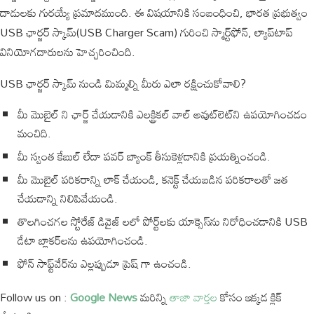
దాడులకు గురయ్యే ప్రమాదముంది. ఈ విషయానికి సంబంధించి, భారత ప్రభుత్వం
USB ఛార్జర్ స్కామ్(USB Charger Scam) గురించి స్మార్ట్‌ఫోన్, ల్యాప్‌టాప్
వినియోగదారులను హెచ్చరించింది.
USB ఛార్జర్ స్కామ్ నుండి మిమ్మల్ని మీరు ఎలా రక్షించుకోవాలి?
మీ మొబైల్ ని ఛార్జ్ చేయడానికి ఎలక్ట్రికల్ వాల్ అవుట్‌లెట్‌ని ఉపయోగించడం
మంచిది.
మీ స్వంత కేబుల్ లేదా పవర్ బ్యాంక్ తీసుకెళ్లడానికి ప్రయత్నించండి.
మీ మొబైల్ పరికరాన్ని లాక్ చేయండి, కనెక్ట్ చేయబడిన పరికరాలతో జత
చేయడాన్ని నిలిపివేయండి.
తొలగించగల స్టోరేజ్ డివైజ్ లలో పోర్ట్‌లకు యాక్సెస్‌ను నిరోధించడానికి USB
డేటా బ్లాకర్‌లను ఉపయోగించండి.
ఫోన్ సాఫ్ట్‌వేర్‌ను ఎల్లప్పుడూ ప్రెష్ గా ఉంచండి.
Follow us on :
Google News
మరిన్ని
తాజా వార్తల
కోసం ఇక్కడ క్లిక్