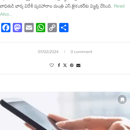
బాధితుడి భార్య విదేశీ వ్యవహారాల మంత్రి ఎస్.జైశంకర్‌కు విజ్ఞప్తి చేసింది.
Read
Also
..
Facebook
Mastodon
Email
WhatsApp
Copy
Share
Link
07/02/2024
0 comment