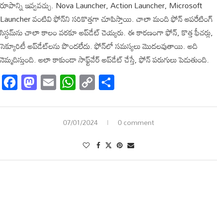
రూపాన్ని ఇవ్వవచ్చు. Nova Launcher, Action Launcher, Microsoft
Launcher వంటివి ఫోన్‌ని సరికొత్తగా చూపిస్తాయి. చాలా మంది ఫోన్ ఆపరేటింగ్
సిస్టమ్‌ను చాలా కాలం వరకూ అప్‌డేట్ చెయ్యరు. ఈ కారణంగా ఫోన్, కొత్త ఫీచర్లు,
సెక్యూరిటీ అప్‌డేట్‌లను పొందలేదు. ఫోన్‌లో సమస్యలు మొదలవుతాయి. అది
నెమ్మదిస్తుంది. అలా కాకుండా సాఫ్ట్‌వేర్ అప్‌డేట్ చేస్తే, ఫోన్ పరుగులు పెడుతుంది.
Facebook
Mastodon
Email
WhatsApp
Copy
Share
Link
07/01/2024
0 comment