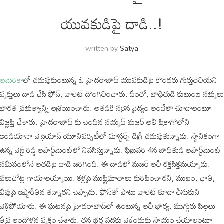
యువకుడిపై దాడి..!
written by
Satya
అమెరికా
లో చదువుకుంటున్న ఓ హైదరాబాద్ యువకుడిపై కొందరు గుర్తుతెలియని
వ్యక్తులు దాడి చేసి ఫోన్, వాలెట్ దొంగిలించారు. దీంతో, బాధితుడి కుటుంబ సభ్యులు
భారత ప్రభుత్వాన్ని ఆశ్రయించారు. అతడికి సరైన వైద్యం అందేలా చూడాలంటూ
విజ్ఞప్తి చేశారు. హైదరాబాద్ కు చెందిన సయ్యద్ మజర్ అలీ షికాగోలోని
ఇండియానా వెస్లెయాన్ యూనివర్సిటీలో మాస్టర్స్ డిగ్రీ చదువుతున్నాడు. స్థానికంగా
ఉన్న వెస్ట్ రిడ్జి అపార్ట్‌మెంట్‌లో నివసిస్తున్నాడు. ఫిబ్రవరి 4న బాధితుడి అపార్ట్‌మెంట్
‌సమీపంలోనే అతడిపై దాడి జరిగింది. ఈ దాడిలో మజర్ అలీ రక్తసిక్తమయ్యాడు.
పలుచోట్ల గాయాలయ్యాయి. కళ్లపై ముష్టిఘాతాలు కురిపించారని, ముఖం, ఛాతి,
వీపుపై ఇష్టారీతిన తన్నారని చెప్పాడు. ఫోన్‌తో పాటు వాలెట్ కూడా తీసుకుని
వెళ్లిపోయారు. ఈ ఘటనపై హైదరాబాద్‌లో ఉంటున్న అలీ భార్య, ముగ్గురు పిల్లలు
తీవ్ర ఆందోళన వ్యక్తం చేశారు. తన భర్త వద్దకు వెళ్లేందుకు సాయం చేయాలంటూ