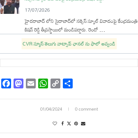
17/07/2026
హైదరాబాద్ లోని సైదాబాద్‌లో సక్సెస్ స్కూల్ వివాదంపై కేంద్రమంత్రి
కిషన్ రెడ్డి తీవ్రస్థాయిలో మండిపడ్డారు. రెండో …
CVR
న్యూస్
తెలుగు
వాట్సాప్
ఛానల్
ను
ఫాలో
అవ్వండి
Facebook
Mastodon
Email
WhatsApp
Copy
Share
Link
01/04/2024
0 comment