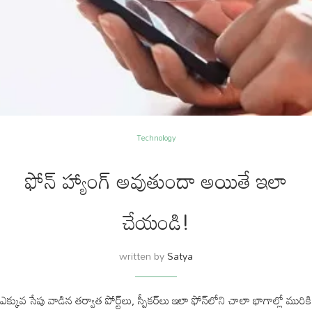
Technology
ఫోన్ హ్యాంగ్ అవుతుందా అయితే ఇలా
చేయండి!
written by
Satya
ఎక్కువ సేపు వాడిన తర్వాత పోర్ట్‌లు, స్పీకర్‌లు ఇలా ఫోన్‌లోని చాలా భాగాల్లో మురికి