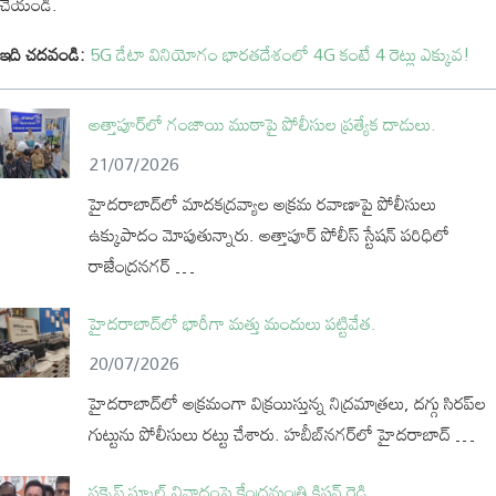
చేయండి.
ఇది చదవండి:
5G డేటా వినియోగం భారతదేశంలో 4G కంటే 4 రెట్లు ఎక్కువ!
అత్తాపూర్‌లో గంజాయి ముఠాపై పోలీసుల ప్రత్యేక దాడులు.
21/07/2026
హైదరాబాద్‌లో మాదకద్రవ్యాల అక్రమ రవాణాపై పోలీసులు
ఉక్కుపాదం మోపుతున్నారు. అత్తాపూర్ పోలీస్ స్టేషన్ పరిధిలో
రాజేంద్రనగర్ …
హైదరాబాద్‌లో భారీగా మత్తు మందులు పట్టివేత.
20/07/2026
హైదరాబాద్‌లో అక్రమంగా విక్రయిస్తున్న నిద్రమాత్రలు, దగ్గు సిరప్‌ల
గుట్టును పోలీసులు రట్టు చేశారు. హబీబ్‌నగర్‌లో హైదరాబాద్ …
సక్సెస్ స్కూల్ వివాదంపై కేంద్రమంత్రి కిషన్ రెడ్డి.