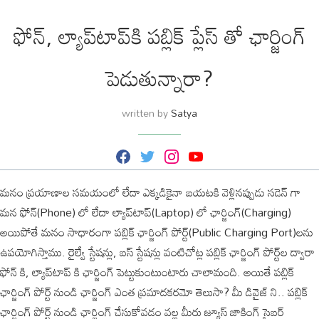
ఫోన్, ల్యాప్‌టాప్‌కి పబ్లిక్ ప్లేస్ తో ఛార్జింగ్
పెడుతున్నారా?
written by
Satya
F
T
I
Y
a
w
n
o
c
i
s
u
మనం ప్రయాణాల సమయంలో లేదా ఎక్కడికైనా బయటకి వెళ్లినప్పుడు సడెన్ గా
e
t
t
T
b
t
a
u
మన ఫోన్(Phone) లో లేదా ల్యాప్‌టాప్‌(Laptop) లో ఛార్జింగ్(Charging)
o
e
g
b
o
r
r
e
అయిపోతే మనం సాధారంగా పబ్లిక్ ఛార్జింగ్ పోర్ట్‌(Public Charging Port)లను
k
a
m
ఉపయోగిస్తాము. రైల్వే స్టేషన్లు, బస్ స్టేషన్లు వంటిచోట్ల పబ్లిక్ ఛార్జింగ్ పోర్ట్‌ల ద్వారా
ఫోన్ కి, ల్యాప్‌టాప్‌ కి ఛార్జింగ్ పెట్టుకుంటుంటారు చాలామంది. అయితే పబ్లిక్
ఛార్జింగ్ పోర్ట్ నుండి ఛార్జింగ్ ఎంత ప్రమాదకరమో తెలుసా? మీ డివైజ్ ని.. పబ్లిక్
ఛార్జింగ్ పోర్ట్ నుండి ఛార్జింగ్ చేసుకోవడం వల్ల మీరు జ్యూస్ జాకింగ్ సైబర్