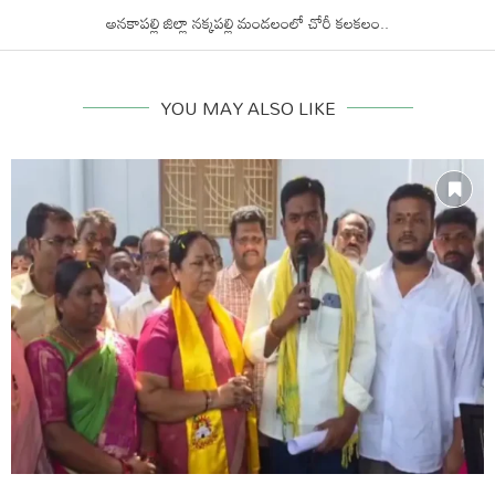
అనకాపల్లి జిల్లా నక్కపల్లి మండలంలో చోరీ కలకలం..
YOU MAY ALSO LIKE