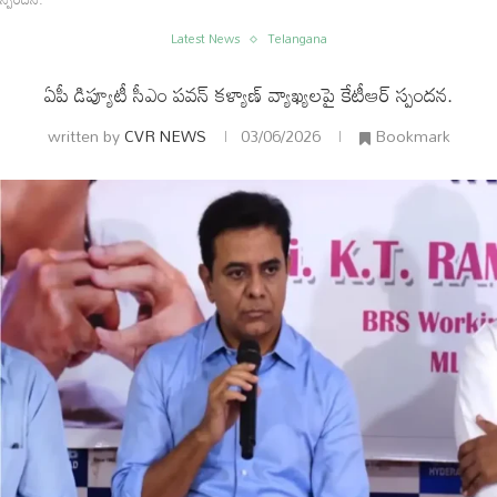
Latest News
Telangana
ఏపీ డిప్యూటీ సీఎం పవన్ కళ్యాణ్ వ్యాఖ్యలపై కేటీఆర్ స్పందన.
written by
CVR NEWS
03/06/2026
Bookmark
ం
అంతర్జాతీయం