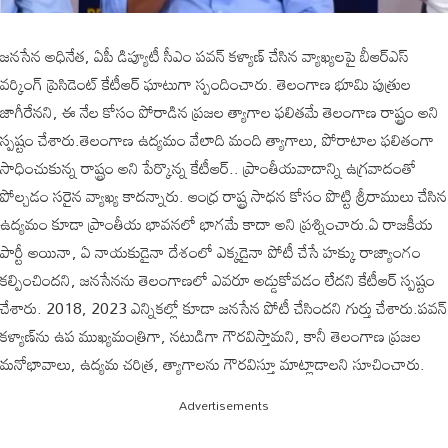
జనసేన అధినేత, ఏపీ డిప్యూటీ సీఎం పవన్ కళ్యాణ్ చేసిన వ్యాఖ్యలపై బీఆర్ఎస్
వర్కింగ్ ప్రెసిడెంట్ కేటీఆర్ ఘాటుగా స్పందించారు. తెలంగాణ భూమి పుత్రుల
జాగీరేనని, ఈ నేల కోసం పోరాడిన ప్రజల త్యాగాల ఫలితమే తెలంగాణ రాష్ట్రం అని
స్పష్టం చేశారు.తెలంగాణ ఉద్యమం వేలాది మంది త్యాగాలు, పోరాటాల ఫలితంగా
సాధించుకున్న రాష్ట్రం అని పేర్కొన్న కేటీఆర్.. ప్రాంతీయవాదాన్ని ఉగ్రవాదంతో
పోల్చడం సరైన వ్యాఖ్య కాదన్నారు. ఆంధ్ర రాష్ట్ర సాధన కోసం పొట్టి శ్రీరాములు చేసిన
ఉద్యమం కూడా ప్రాంతీయ భావనలో భాగమే కాదా అని ప్రశ్నించారు.ఏ రాజకీయ
పార్టీ అయినా, ఏ నాయకుడైనా దేశంలో ఎక్కడైనా పోటీ చేసే హక్కు రాజ్యాంగం
కల్పించిందని, జనసేనను తెలంగాణలో ఎవరూ అడ్డుకోవడం లేదని కేటీఆర్ స్పష్టం
చేశారు. 2018, 2023 ఎన్నికల్లో కూడా జనసేన పోటీ చేసిందని గుర్తు చేశారు.పవన్
కళ్యాణ్‌ను ఉప ముఖ్యమంత్రిగా, నటుడిగా గౌరవిస్తామని, కానీ తెలంగాణ ప్రజల
మనోభావాలు, ఉద్యమ చరిత్ర, త్యాగాలను గౌరవిస్తూ మాట్లాడాలని సూచించారు.
Advertisements