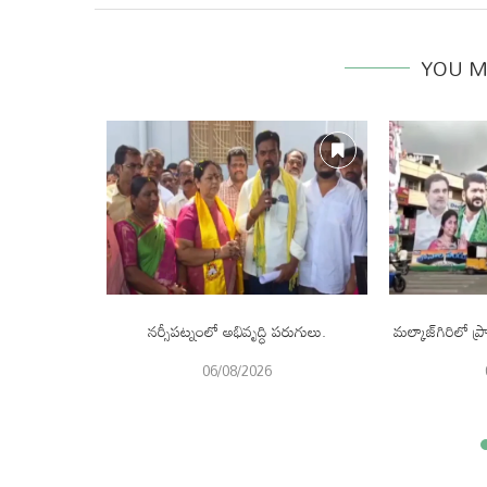
YOU M
 కోట్ల విరాళం.
నర్సీపట్నంలో అభివృద్ధి పరుగులు.
మల్కాజ్‌గిరిలో
06/08/2026