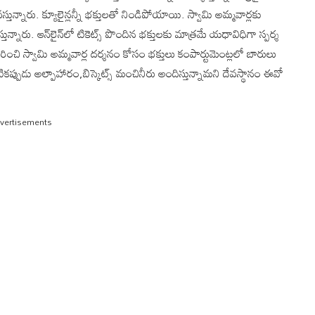
్తున్నారు. క్యూలైన్లన్నీ భక్తులతో నిండిపోయాయి. స్వామి అమ్మవార్లకు
తున్నారు. ఆన్⁬లైన్⁬లో టికెట్స్ పొందిన భక్తులకు మాత్రమే యధావిధిగా స్పర్శ
ించి స్వామి అమ్మవార్ల దర్శనం కోసం భక్తులు కంపార్టుమెంట్లలో బారులు
్పుడు అల్పాహారం,బిస్కెట్స్ మంచినీరు అందిస్తున్నామని దేవస్థానం ఈవో
vertisements