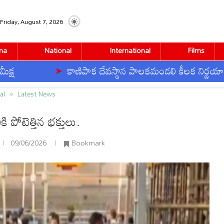
Friday, August 7, 2026
na
National
International
Films
కాణిపాక దేవస్థాన పాలకమండలి కీలక నిర్ణయాలు
al
Latest News
ానికి పోటెత్తిన భక్తులు.
09/06/2026
Bookmark