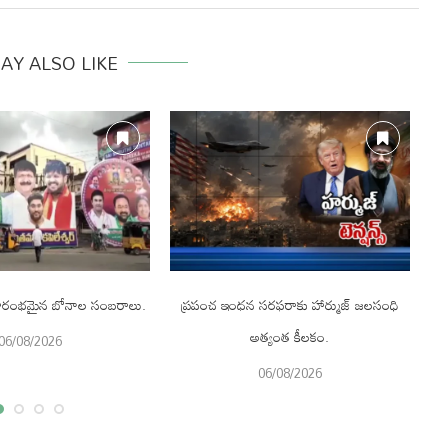
AY ALSO LIKE
 ప్రారంభమైన బోనాల సంబరాలు.
ప్రపంచ ఇంధన సరఫరాకు హార్ముజ్ జలసంధి
అత్యంత కీలకం.
06/08/2026
06/08/2026