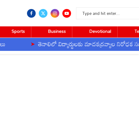
Sports
Business
Devotional
T
తెనాలిలో విద్యార్థులకు మాదకద్రవ్యాల నిరోధక సంకల్పం