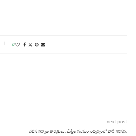
0
next post
భవన నిర్మాణ కార్మికులు, మేస్త్రీల సంఘం ఆధ్వర్యంలో భారీ నిరసన.