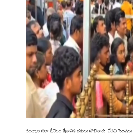
నంద్యాల జిల్లా శ్రీశైలం క్షేత్రానికి భక్తులు పోటెత్తారు. వేసవి సె