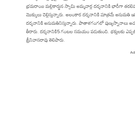
భ్రమరాంబ మల్లికార్జున స్వామి అమ్మవార్ల దర్శనానికి భారీగా తరలివస
మొక్కులు చెల్లిస్తున్నారు. అలంకార దర్శనానికి మాత్రమే అనుమతి ఇస్
దర్శనానికి అనుమతినిస్తున్నారు. పాతాళగంగలో పుణ్యస్నానాలు ఆచర
తీరారు. దర్శనానికి5 గంటల సమయం పడుతుంది. భక్తులకు ఎప్పటికప
శ్రీనివాసరావు తెలిపారు.
Ad