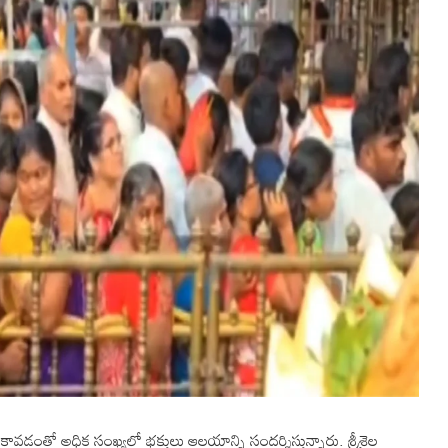
లవులు కావడంతో అధిక సంఖ్యలో భక్తులు ఆలయాన్ని సందర్శిస్తున్నారు. శ్రీశైల