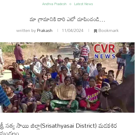
Andhra Pradesh
Latest News
మా గ్రామానికి దారి ఎటో చూపించండి…
written by
Prakash
11/04/2024
Bookmark
ం
అంతర్జాతీయం
శ్రీ సత్య సాయి జిల్లా(Srisathyasai District) మడకశిర
మండలం…