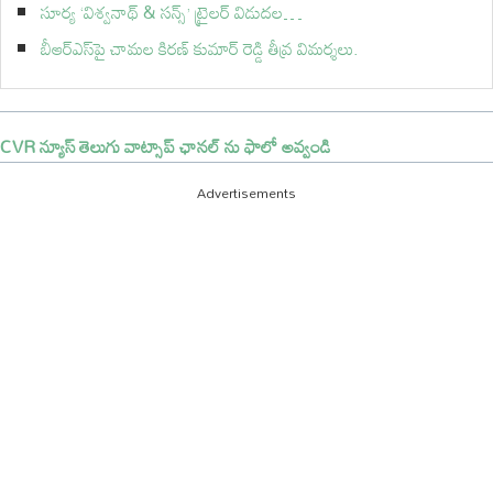
సూర్య ‘విశ్వనాథ్ & సన్స్’ ట్రైలర్ విడుదల…
బీఆర్ఎస్‌పై చామల కిరణ్ కుమార్ రెడ్డి తీవ్ర విమర్శలు.
CVR న్యూస్ తెలుగు వాట్సాప్ ఛానల్ ను ఫాలో అవ్వండి
Advertisements