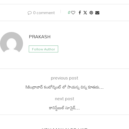
0 comment
0
PRAKASH
Follow Author
previous post
సికింద్రాబాద్ కంటోన్మెంట్ లో సాయన్న చిన్న కూతురు…
next post
కానిస్టేబుల్ సూసైడ్…