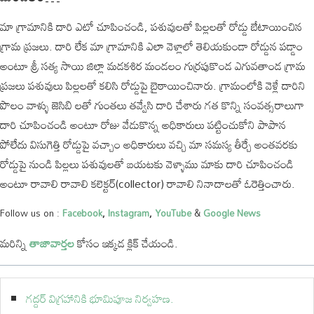
మా గ్రామానికి దారి ఎటో చూపించండి, పశువులతో పిల్లలతో రోడ్డు బేటాయించిన
గ్రామ ప్రజలు. దారి లేక మా గ్రామానికి ఎలా వెళ్లాలో తెలియకుండా రోడ్డున పడ్డాం
అంటూ శ్రీ సత్య సాయి జిల్లా మడకశిర మండలం గుర్రపుకొండ ఎగువతాండ గ్రామ
ప్రజలు పశువులు పిల్లలతో కలిసి రోడ్డుపై బైఠాయించినారు. గ్రామంలోకి వెళ్లే దారిని
పొలం వాళ్ళు జెసిబి లతో గుంతలు తవ్వేసి దారి చేశారు గత కొన్ని సంవత్సరాలుగా
దారి చూపించండి అంటూ రోజు వేడుకొన్న అధికారులు పట్టించుకోని పాపాన
పోలేదు విసుగెత్తి రోడ్డుపై వచ్చాం అధికారులు వచ్చి మా సమస్య తీర్చే అంతవరకు
రోడ్డుపై నుండి పిల్లలు పశువులతో బయటకు వెళ్ళాము మాకు దారి చూపించండి
అంటూ రావాలి రావాలి కలెక్టర్(collector) రావాలి నినాదాలతో ఓరెత్తించారు.
Follow us on :
Facebook
,
Instagram
,
YouTube
&
Google News
మరిన్ని
తాజావార్తల
కోసం ఇక్కడ క్లిక్ చేయండి.
గద్దర్ విగ్రహానికి భూమిపూజ నిర్వహణ.