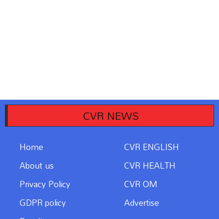
CVR NEWS
Home
CVR ENGLISH
About us
CVR HEALTH
Privacy Policy
CVR OM
GDPR policy
Advertise