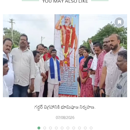
YOU MAY ALSO LIKE
గద్దర్ విగ్రహానికి భూమిపూజ నిర్వహణ.
07/08/2026