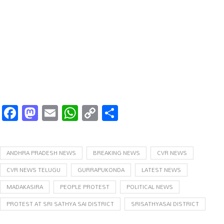
Facebook
Mastodon
Email
WhatsApp
Copy
Share
Link
ANDHRA PRADESH NEWS
BREAKING NEWS
CVR NEWS
CVR NEWS TELUGU
GURRAPUKONDA
LATEST NEWS
MADAKASIRA
PEOPLE PROTEST
POLITICAL NEWS
PROTEST AT SRI SATHYA SAI DISTRICT
SRISATHYASAI DISTRICT