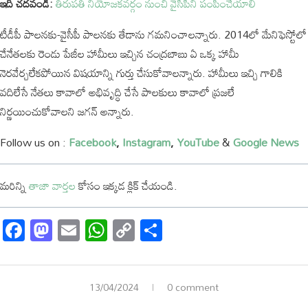
ఇది చదవండి:
తిరుపతి నియోజకవర్గం నుంచి వైసీపీని పంపించేయాలి
టీడీపీ పాలనకు-వైసీపీ పాలనకు తేడాను గమనించాలన్నారు. 2014లో మేనిఫెస్టోలో
చేనేతలకు రెండు పేజీల హామీలు ఇచ్చిన చంద్రబాబు ఏ ఒక్క హామీ
నెరవేర్చలేకపోయిన విషయాన్ని గుర్తు చేసుకోవాలన్నారు. హామీలు ఇచ్చి గాలికి
వదిలేసే నేతలు కావాలో అభివృద్ధి చేసే పాలకులు కావాలో ప్రజలే
నిర్ణయించుకోవాలని జగన్ అన్నారు.
Follow us on :
Facebook
,
Instagram
,
YouTube
&
Google News
మరిన్ని
తాజా
వార్తల
కోసం
ఇక్కడ
క్లిక్
చేయండి
.
Facebook
Mastodon
Email
WhatsApp
Copy
Share
Link
13/04/2024
0 comment