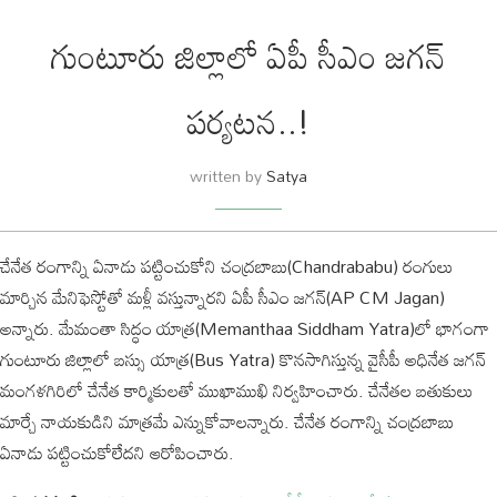
గుంటూరు జిల్లాలో ఏపీ సీఎం జగన్
పర్యటన..!
written by
Satya
చేనేత రంగాన్ని ఏనాడు పట్టించుకోని చంద్రబాబు(Chandrababu) రంగులు
మార్చిన మేనిఫెస్టోతో మళ్లీ వస్తున్నారని ఏపీ సీఎం జగన్(AP CM Jagan)
అన్నారు. మేమంతా సిద్ధం యాత్ర(Memanthaa Siddham Yatra)లో భాగంగా
గుంటూరు జిల్లాలో బస్సు యాత్ర(Bus Yatra) కొనసాగిస్తున్న వైసీపీ అధినేత జగన్
మంగళగిరిలో చేనేత కార్మికులతో ముఖాముఖి నిర్వహించారు. చేనేతల బతుకులు
మార్చే నాయకుడిని మాత్రమే ఎన్నుకోవాలన్నారు. చేనేత రంగాన్ని చంద్రబాబు
ఏనాడు పట్టించుకోలేదని ఆరోపించారు.