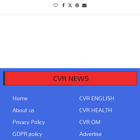
CVR NEWS
Home
CVR ENGLISH
About us
CVR HEALTH
Privacy Policy
CVR OM
GDPR policy
Advertise