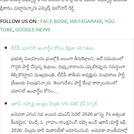
శ్రీకారం చుట్టామన్నారు ఎమ్మెల్యే మనోహర్ రెడ్డి.
FOLLOW US ON :
FACE BOOK
,
INSTAGARAM
,
YOU
TUBE
,
GOOGLE NEWS
టీడీపీ యూనిట్ ఇంఛార్జ్‌ల కోసం శిక్షణా తరగతులు.
ప్రభుత్వ విజయాలను ప్రజల్లోకి బలంగా తీసుకెళ్లాలని, అదే సమయంలో
గొడ్డలి పార్టీ చేస్తున్న కుట్రలు, దుష్ప్రచారాలను ఎప్పటికప్పుడు సమర్థంగా
తిప్పికొట్టాలని ముఖ్యమంత్రి, టీడీపీ జాతీయ అధ్యక్షుడు చంద్రబాబు పార్టీ
శ్రేణులకు పిలుపునిచ్చారు. తెలుగుదేశం పార్టీ కేంద్ర కార్యాలయంలో
యూనిట్ ఇంఛార్జ్‌ల కోసం…
ఇరాన్, రష్యాపై ఆంక్షల బిల్లుకు US సెనెట్ గ్రీన్ సిగ్నల్.
అమెరికా ఎగువ సభ అయిన యుఎస్ సెనెట్ 2026 ఆగస్టు 7న అత్యంత
కీలకమైన “లిండ్సే ఓ. గ్రాహం శాంక్షనింగ్ రష్యా అండ్ ఇరాన్ యాక్ట్ ఆఫ్
2026” బిల్లును భారీ మెజారిటీతో ఆమోదించింది. అమెరికా రాజకీయాల్లో