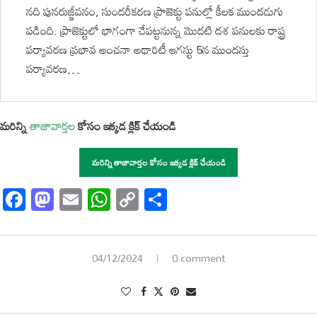
నది పునరుజ్జీవనం, సుందరీకరణ ప్రాజెక్టు పనుల్లో కీలక ముందడుగు
పడింది. ప్రాజెక్టులో భాగంగా చేపట్టనున్న మొదటి దశ పనులకు రాష్ట్ర
పర్యావరణ ప్రభావ అంచనా అథారిటీ ఆగస్టు 5న ముందస్తు
పర్యావరణ…
మరిన్ని
తాజావార్తల
కోసం ఇక్కడ క్లిక్ చేయండి
మరిన్ని తాజావార్తల కోసం ఇక్కడ క్లిక్ చేయండి
Facebook
Mastodon
Email
WhatsApp
Copy
Share
Link
04/12/2024
0 comment