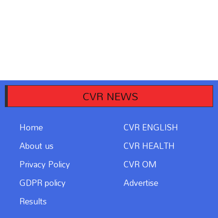
CVR NEWS
Home
CVR ENGLISH
About us
CVR HEALTH
Privacy Policy
CVR OM
GDPR policy
Advertise
Results