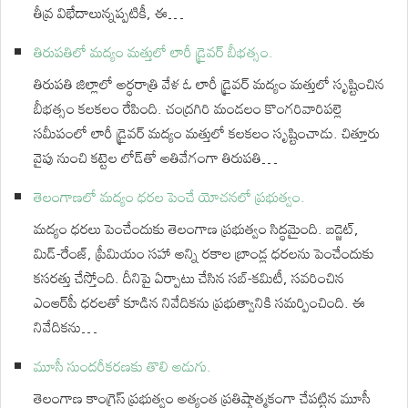
తీవ్ర విభేదాలున్నప్పటికీ, ఈ…
తిరుపతిలో మద్యం మత్తులో లారీ డ్రైవర్ బీభత్సం.
తిరుపతి జిల్లాలో అర్ధరాత్రి వేళ ఓ లారీ డ్రైవర్ మద్యం మత్తులో సృష్టించిన
బీభత్సం కలకలం రేపింది. చంద్రగిరి మండలం కొంగరివారిపల్లె
సమీపంలో లారీ డ్రైవర్ మద్యం మత్తులో కలకలం సృష్టించాడు. చిత్తూరు
వైపు నుంచి కట్టెల లోడ్‌తో అతివేగంగా తిరుపతి…
తెలంగాణలో మద్యం ధరల పెంచే యోచనలో ప్రభుత్వం.
మద్యం ధరలు పెంచేందుకు తెలంగాణ ప్రభుత్వం సిద్ధమైంది. బడ్జెట్,
మిడ్-రేంజ్, ప్రీమియం సహా అన్ని రకాల బ్రాండ్ల ధరలను పెంచేందుకు
కసరత్తు చేస్తోంది. దీనిపై ఏర్పాటు చేసిన సబ్-కమిటీ, సవరించిన
ఎంఆర్‌పీ ధరలతో కూడిన నివేదికను ప్రభుత్వానికి సమర్పించింది. ఈ
నివేదికను…
మూసీ సుందరీకరణకు తొలి అడుగు.
తెలంగాణ కాంగ్రెస్ ప్రభుత్వం అత్యంత ప్రతిష్ఠాత్మకంగా చేపట్టిన మూసీ