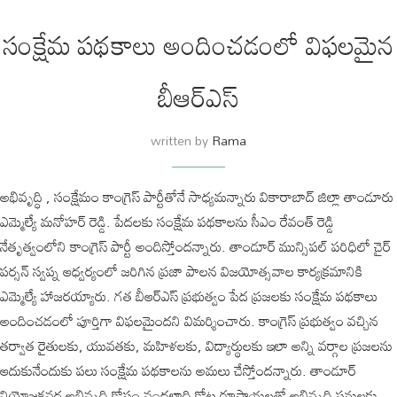
సంక్షేమ పథకాలు అందించడంలో విఫలమైన
బీఆర్ఎస్
written by
Rama
అభివృద్ధి , సంక్షేమం కాంగ్రెస్ పార్టీతోనే సాధ్యమన్నారు వికారాబాద్ జిల్లా తాండూరు
ఎమ్మెల్యే మనోహర్ రెడ్డి. పేదలకు సంక్షేమ పథకాలను సీఎం రేవంత్ రెడ్డి
నేతృత్వంలోని కాంగ్రెస్ పార్టీ అందిస్తోందన్నారు. తాండూర్ మున్సిపల్ పరిధిలో చైర్
పర్సన్ స్వప్న ఆధ్వర్యంలో జరిగిన ప్రజా పాలన విజయోత్సవాల కార్యక్రమానికి
ఎమ్మెల్యే హాజరయ్యారు. గత బీఆర్ఎస్ ప్రభుత్వం పేద ప్రజలకు సంక్షేమ పథకాలు
అందించడంలో పూర్తిగా విఫలమైందని విమర్శించారు. కాంగ్రెస్ ప్రభుత్వం వచ్చిన
తర్వాత రైతులకు, యువతకు, మహిళలకు, విద్యార్థులకు ఇలా అన్ని వర్గాల ప్రజలను
ఆదుకునేందుకు పలు సంక్షేమ పథకాలను అమలు చేస్తోందన్నారు. తాండూర్
నియోజకవర్గ అభివృద్ధి కోసం వందలాది కోట్ల రూపాయలతో అభివృద్ధి పనులకు