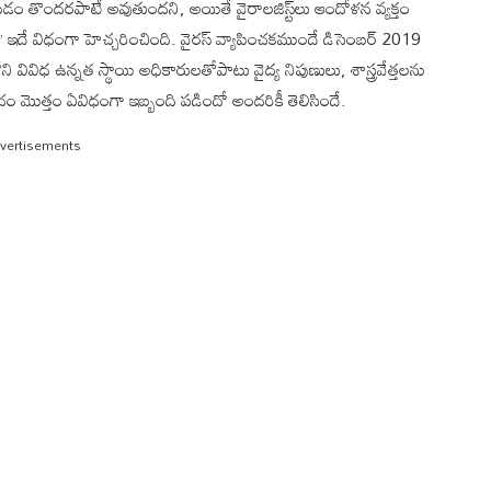
డం తొందరపాటే అవుతుందని, అయితే వైరాలజిస్ట్‌లు ఆందోళన వ్యక్తం
ెడ్’ ఇదే విధంగా హెచ్చరించింది. వైరస్ వ్యాపించకముందే డిసెంబర్ 2019
ని వివిధ ఉన్నత స్థాయి అధికారులతోపాటు వైద్య నిపుణులు, శాస్త్రవేత్తలను
పంచం మొత్తం ఏవిధంగా ఇబ్బంది పడిందో అందరికీ తెలిసిందే.
vertisements