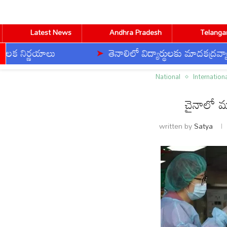
Latest News
Andhra Pradesh
Telanga
ర్ణయాలు
తెనాలిలో విద్యార్థులకు మాదకద్రవ్యాల ని
Home
National
చైనాలో మరో కొత్త వైరస్..!
National
Internation
చైనాలో మర
CVR ENGLISH
CVR HEALTH
CVR OM
written by
Satya
BUSINESS
DEVOTIONAL
TECHNOLOGY