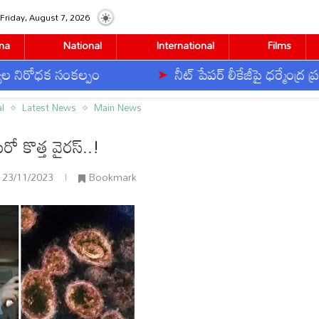
Friday, August 7, 2026
na
National
International
Films
రోధక సంకల్పం
నీట్ పేపర్ లీకేజీపై ధర్మేంద్ర ప్రధాన
al
Latest News
Main News
ో కొత్త వైరస్..!
23/11/2023
Bookmark