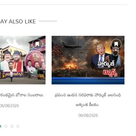
AY ALSO LIKE
 ప్రారంభమైన బోనాల సంబరాలు.
ప్రపంచ ఇంధన సరఫరాకు హార్ముజ్ జలసంధి
అత్యంత కీలకం.
06/08/2026
06/08/2026