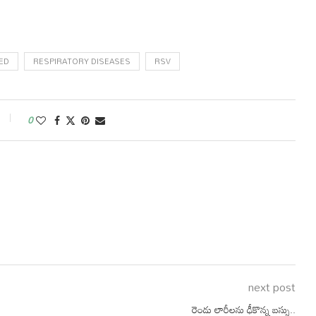
ED
RESPIRATORY DISEASES
RSV
0
next post
రెండు లారీలను ఢీకొన్న బస్సు..