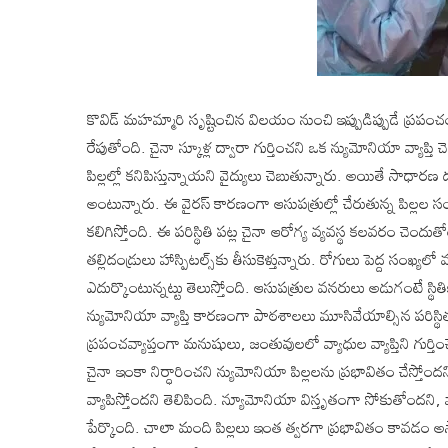
కొవిడ్ మహమ్మారి సృష్టించిన విలయం నుంచి ఇప్పుడిప్పుడే ప్రపంచం
రేపుతోంది. చైనా స్కూళ్ల ద్వారా గుర్తించని ఒక న్యుమోనియా వ్యాప
పిల్లల్లో కనిపిస్తున్నాయని వైద్యులు చెబుతున్నారు. అయితే సాధారణ
అంటున్నారు. ఈ వైరస్ కారణంగా ఆసుపత్రుల్లో చేరుతున్న పిల్లల సం
కలిగిస్తోంది. ఈ పరిస్థితి పట్ల చైనా ఆరోగ్య వ్యవస్థ కలవరం చెందుత
తల్లిదండ్రులు హాస్పిటల్స్‌కు తీసుకెళ్తున్నారు. రోగులు పెద్ద సంఖ్య
ఎదుర్కొంటున్నట్టు తెలుస్తోంది. ఆసుపత్రుల వనరులు అడుగంటే స్థిత
న్యుమోనియా వ్యాప్తి కారణంగా పాఠశాలలు మూసివేయాల్సిన పరిస్థితు
ప్రపంచవ్యాప్తంగా మనుషులు, జంతువులలో వ్యాధుల వ్యాప్తిని గుర్తించ
చైనా ఇంకా నిర్ధారించని న్యుమోనియా పిల్లలను ప్రభావితం చేస్తో
వ్యాపిస్తోందని తెలిపింది. న్యూమోనియా విస్తృతంగా సోకుతోందని, వ్
పేర్కొంది. చాలా మంది పిల్లలు ఇంత త్వరగా ప్రభావితం కావడం అ