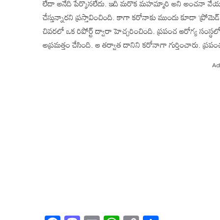
లేదా అనేది పేర్కొనలేదు. ఇది మరొక మహమ్మారి అని అంచనా వేయ
చేస్తున్నారని ప్రస్తావించింది. కాగా కరోనాకు ముందు కూడా ‘ప్రోమ
చివరలో ఒక రిపోర్ట్ ద్వారా హెచ్చరించింది. ప్రపంచ ఆరోగ్య సంస్థలో
అప్రమత్తం చేసింది. ఆ తర్వాత దానిని కరోనాగా గుర్తించారు. ప్ర
Ad