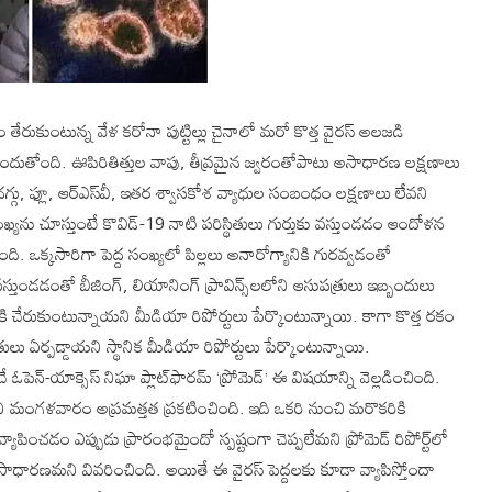
 తేరుకుంటున్న వేళ కరోనా పుట్టిల్లు చైనాలో మరో కొత్త వైరస్ అలజడి
్తి చెందుతోంది. ఊపిరితిత్తుల వాపు, తీవ్రమైన జ్వరంతోపాటు అసాధారణ లక్షణాలు
 దగ్గు, ఫ్లూ, ఆర్ఎస్‌వీ, ఇతర శ్వాసకోశ వ్యాధుల సంబంధం లక్షణాలు లేవని
ఖ్యను చూస్తుంటే కొవిడ్-19 నాటి పరిస్థితులు గుర్తుకు వస్తుండడం ఆందోళన
ోంది. ఒక్కసారిగా పెద్ద సంఖ్యలో పిల్లలు అనారోగ్యానికి గురవ్వడంతో
లో వస్తుండడంతో బీజింగ్, లియానింగ్‌ ప్రావిన్స్‌లలోని ఆసుపత్రులు ఇబ్బందులు
ికి చేరుకుంటున్నాయని మీడియా రిపోర్టులు పేర్కొంటున్నాయి. కాగా కొత్త రకం
లు ఏర్పడ్డాయని స్థానిక మీడియా రిపోర్టులు పేర్కొంటున్నాయి.
ే ఓపెన్-యాక్సెస్ నిఘా ప్లాట్‌ఫారమ్ ‘ప్రోమెడ్’ ఈ విషయాన్ని వెల్లడించింది.
ందని మంగళవారం అప్రమత్తత ప్రకటించింది. ఇది ఒకరి నుంచి మరొకరికి
యాపించడం ఎప్పుడు ప్రారంభమైందో స్పష్టంగా చెప్పలేమని ప్రోమెడ్ రిపోర్ట్‌లో
సాధారణమని వివరించింది. అయితే ఈ వైరస్ పెద్దలకు కూడా వ్యాపిస్తోందా