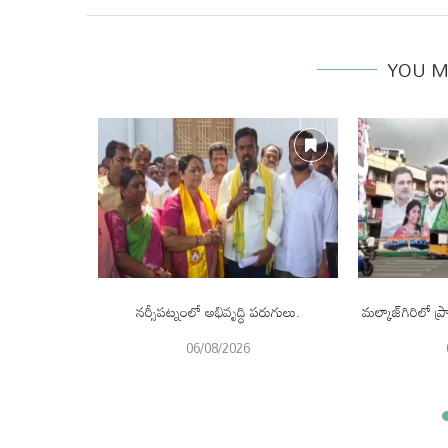
YOU M
 కోట్ల విరాళం.
నర్సీపట్నంలో అభివృద్ధి పరుగులు.
మల్కాజ్‌గిరిలో
06/08/2026