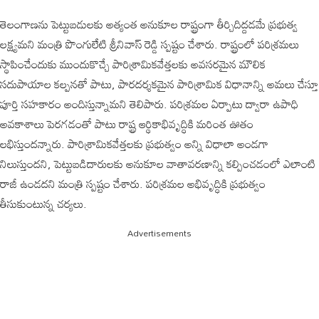
తెలంగాణను పెట్టుబడులకు అత్యంత అనుకూల రాష్ట్రంగా తీర్చిదిద్దడమే ప్రభుత్వ
లక్ష్యమని మంత్రి పొంగులేటి శ్రీనివాస్ రెడ్డి స్పష్టం చేశారు. రాష్ట్రంలో పరిశ్రమలు
స్థాపించేందుకు ముందుకొచ్చే పారిశ్రామికవేత్తలకు అవసరమైన మౌలిక
సదుపాయాల కల్పనతో పాటు, పారదర్శకమైన పారిశ్రామిక విధానాన్ని అమలు చేస్తూ
పూర్తి సహకారం అందిస్తున్నామని తెలిపారు. పరిశ్రమల ఏర్పాటు ద్వారా ఉపాధి
అవకాశాలు పెరగడంతో పాటు రాష్ట్ర ఆర్థికాభివృద్ధికి మరింత ఊతం
లభిస్తుందన్నారు. పారిశ్రామికవేత్తలకు ప్రభుత్వం అన్ని విధాలా అండగా
నిలుస్తుందని, పెట్టుబడిదారులకు అనుకూల వాతావరణాన్ని కల్పించడంలో ఎలాంటి
రాజీ ఉండదని మంత్రి స్పష్టం చేశారు. పరిశ్రమల అభివృద్ధికి ప్రభుత్వం
తీసుకుంటున్న చర్యలు.
Advertisements