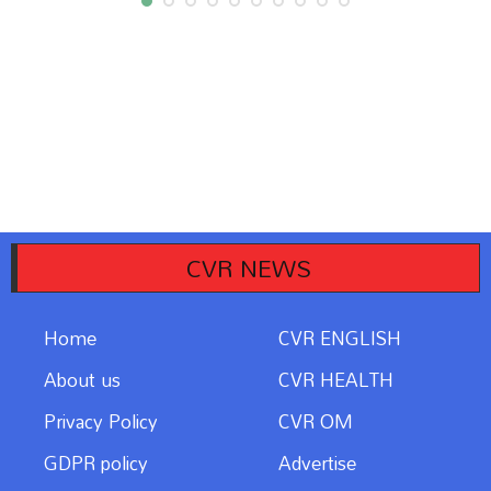
CVR NEWS
Home
CVR ENGLISH
About us
CVR HEALTH
Privacy Policy
CVR OM
GDPR policy
Advertise