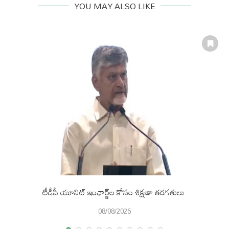
YOU MAY ALSO LIKE
టీడీపీ యూనిట్ ఇంఛార్జ్‌ల కోసం శిక్షణా తరగతులు.
08/08/2026