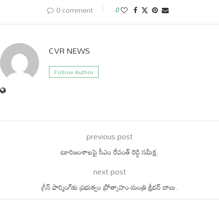
0 comment
0
CVR NEWS
Follow Author
previous post
టూరిజంశాఖపై సీఎం రేవంత్ రెడ్డి సమీక్ష.
next post
గ్రీన్ ఫార్మింగ్‌కు ప్రభుత్వం ప్రోత్సాహం-మంత్రి శ్రీధర్ బాబు.