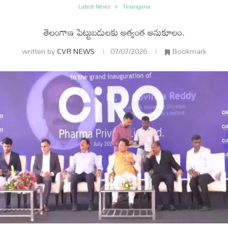
Latest News
Telangana
తెలంగాణ పెట్టుబడులకు అత్యంత అనుకూలం.
written by
CVR NEWS
07/07/2026
Bookmark
ం
అంతర్జాతీయం