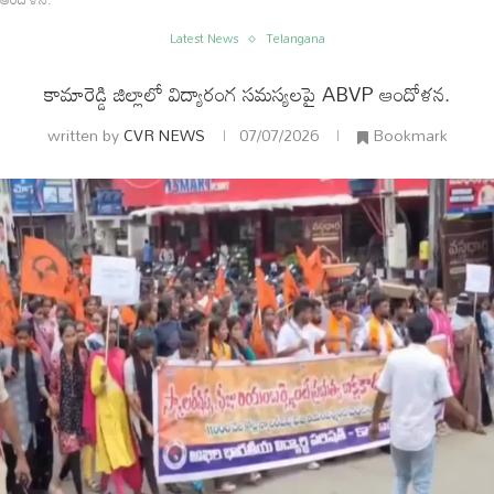
Latest News
Telangana
కామారెడ్డి జిల్లాలో విద్యారంగ సమస్యలపై ABVP ఆందోళన.
written by
CVR NEWS
07/07/2026
Bookmark
ం
అంతర్జాతీయం