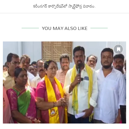
కరీంనగర్ కార్పొరేషన్‌లో స్మార్ట్‌ఫోన్ల వివాదం.
YOU MAY ALSO LIKE