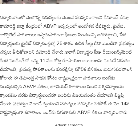
విద్యారంగంలో నెలకొన్న సమస్యలను వెంటనే పరిష్కరించాలని డిమాండ్ చేస్తూ
కామారెడ్డి జిల్లా కేంద్రంలో ABVP ఆధ్వర్యంలో ఆందోళన చేపట్టారు. ప్రైవేట్,
కార్పొరేట్ పాఠశాలలు ఇష్టానుసారంగా ఫీజులు పెంచడాన్ని అరికట్టాలని, పేద
విద్యార్థులకు ప్రైవేట్ విద్యాసంస్థల్లో 25 శాతం ఉచిత సీట్లు కేటాయించేలా ప్రభుత్వం
చర్యలు తీసుకోవాలని డిమాండ్ చేశారు.అలాగే విద్యార్థుల ఫీజు రీయింబర్స్‌మెంట్
కింద పెండింగ్‌లో ఉన్న 11 వేల కోట్ల రూపాయల బకాయిలను వెంటనే విడుదల
చేయాలని, ప్రభుత్వ పాఠశాలలను పరిరక్షిస్తూ మౌలిక వసతులు మెరుగుపరచాలని
కోరారు.ఈ డిమాండ్ల సాధన కోసం రాష్ట్రవ్యాప్తంగా పాఠశాలల బంద్‌కు
పిలుపునిచ్చిన ABVP నేతలు, జూనియర్ కళాశాలల నుంచి విశ్వవిద్యాలయ
క్యాంపస్‌ల వరకు విద్యార్థులందరూ బంద్‌ను విజయవంతం చేయాలని విజ్ఞప్తి
చేశారు.ప్రభుత్వం వెంటనే స్పందించి సమస్యలు పరిష్కరించకపోతే ఈ నెల 14న
రాష్ట్రవ్యాప్తంగా కళాశాలల బంద్‌కు దిగుతామని ABVP నేతలు హెచ్చరించారు.
Advertisements