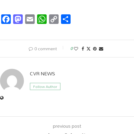
Facebook
Mastodon
Email
WhatsApp
Copy
Share
Link
0 comment
0
CVR NEWS
Follow Author
previous post