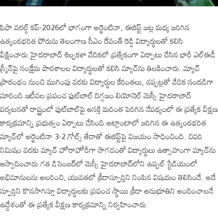
ఫిఫా వరల్డ్ కప్-2026లో భాగంగా అర్జెంటినా, ఈజిప్ట్ జట్ల మధ్య జరిగిన
ఉత్కంఠభరిత పోరును తెలంగాణ సీఎం రేవంత్ రెడ్డి విద్యార్థులతో కలిసి
వీక్షించారు.హైదరాబాద్ శిల్పకళా వేదికలో ప్రత్యేకంగా ఏర్పాటు చేసిన భారీ ఎల్ఈడీ
స్క్రీన్‌పై సంక్షేమ పాఠశాలల విద్యార్థులతో కలిసి మ్యాచ్‌ను తిలకించారు. మ్యాచ్
ప్రారంభం నుంచి ముగింపు వరకు విద్యార్థుల కేరింతలు, చప్పట్లతో వేదిక సందడిగా
మారింది.ఇటీవల ప్రపంచ ఫుట్‌బాల్ దిగ్గజం లియోనెల్ మెస్సీ హైదరాబాద్
పర్యటనతో రాష్ట్రంలో ఫుట్‌బాల్‌పై ఆసక్తి మరింత పెరిగిన నేపథ్యంలో ఈ ప్రత్యేక వీక్షణ
కార్యక్రమాన్ని ప్రభుత్వం ఏర్పాటు చేసింది.అట్లాంటాలో జరిగిన ఈ ఉత్కంఠభరిత
మ్యాచ్‌లో అర్జెంటినా 3-2 గోల్స్ తేడాతో ఈజిప్ట్‌పై విజయం సాధించింది. చివరి
నిమిషం వరకు మ్యాచ్ హోరాహోరీగా సాగడంతో విద్యార్థులు ఉత్సాహంగా మ్యాచ్‌ను
ఆస్వాదించారు.గత డిసెంబర్‌లో మెస్సీ హైదరాబాద్‌లోని ఉప్పల్ స్టేడియంలో
అభిమానులను అలరించి, యువతలో క్రీడాస్ఫూర్తిని నింపిన విషయం తెలిసిందే. అదే
స్ఫూర్తిని కొనసాగిస్తూ విద్యార్థులకు ప్రపంచ స్థాయి క్రీడా అనుభూతిని అందించాలనే
ఉద్దేశంతో ఈ ప్రత్యేక వీక్షణ కార్యక్రమాన్ని నిర్వహించారు.