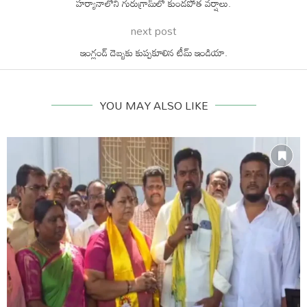
హర్యానాలోని గురుగ్రామ్‌లో కుండపోత వర్షాలు.
next post
ఇంగ్లండ్ దెబ్బకు కుప్పకూలిన టీమ్ ఇండియా.
YOU MAY ALSO LIKE