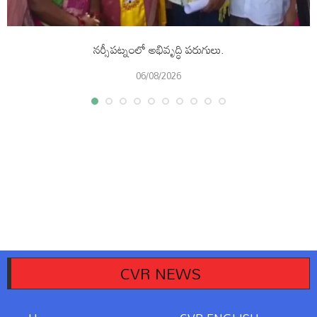
నర్సీపట్నంలో అభివృద్ధి పరుగులు.
06/08/2026
CVR NEWS