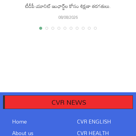
టీడీపీ యూనిట్ ఇంఛార్జ్‌ల కోసం శిక్షణా తరగతులు.
08/08/2026
CVR NEWS
Home
CVR ENGLISH
About us
CVR HEALTH