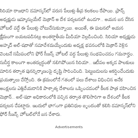
సిరియా రాజధాని డమాస్కస్‌లో వరుస పేలుళ్లు తీవ్ర కలకలం రేపాయి. ఫ్రాన్స్‌
అధ్యక్షుడు ఇమ్మాన్యుయేల్‌ మెక్రాన్‌ ఆ దేశ పర్యటనలో ఉండగా.. ఆయన బస చేసిన
హోటల్‌ వద్దే ఈ పేలుళ్లు చోటుచేసుకున్నాయి. అయితే, ఈ ఘటనలో ఆయన
క్షేమంగా బయటపడినట్లు అంతర్జాతీయ మీడియా వెల్లడించింది. సిరియా అధ్యక్షుడు
అహ్మద్‌ అల్‌-షరాతో సమావేశమయ్యేందుకు అధ్యక్ష భవనంలోకి మెక్రాన్‌ వెళ్లిన
వెంటనే సమీపంలోని ఫోర్ సీజన్స్‌ హోటల్‌ వద్ద పేలుళ్లు సంభవించడం గమనార్హం.
సుదీర్ఘ కాలంగా అంతర్యుద్ధంతో నలిగిపోయిన సిరియా.. ఇటీవల అక్కడ పాలకులు
మారిన తర్వాత పునర్నిర్మాణంపై దృష్టి సారించింది. పెట్టుబడులను ఆకర్షించేందుకు
ప్రయత్నాలు చేస్తోంది. ఈ క్రమంలోనే గతంలో పలు దేశాలు విధించిన అనేక
ఆంక్షలను ఎత్తివేయడానికి పాశ్చాత్య దేశాలను ఒప్పించడంలో కీలక పాత్ర వహించిన
మెక్రాన్‌.. అల్‌-షరా అధికారంలోకి వచ్చిన తర్వాత తొలిసారిగా ఆ దేశంలో కీలక
పర్యటన చేపట్టారు. ఇందులో భాగంగా ప్రతినిధుల బృందంతో కలిసి డమాస్కస్‌లోని
ఫోర్‌ సీజన్స్‌ హోటల్‌లోనే బస చేశారు.
Advertisements