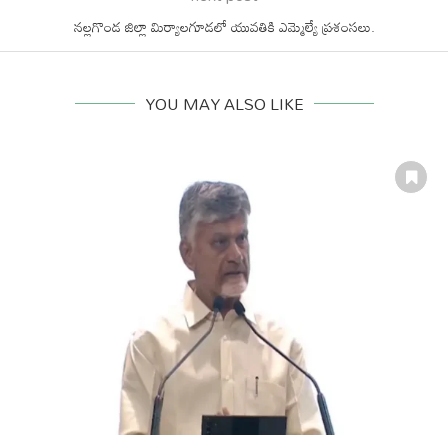
నల్లగొండ జిల్లా మిర్యాలగూడలో యువతికి ఎమ్మెల్యే ప్రశంసలు.
YOU MAY ALSO LIKE