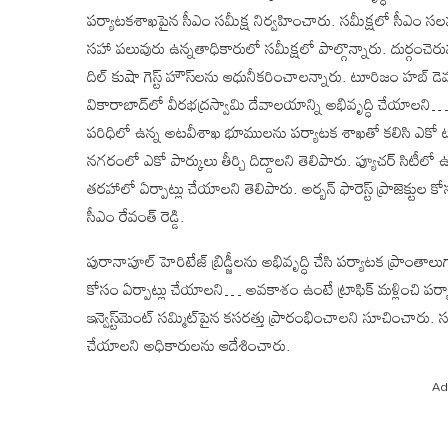
పర్యాటకశాఖపైన సీఎం సమీక్ష నిర్వహించారు. సమీక్షలో సీఎం సలహాద
సహా పలువురు ఉన్నతాధికారులో సమీక్షలో పాల్గొన్నారు. దుర్గంచెరువ
దిల్ కుషా గెస్ట్ హౌస్‌లను ఆధునీకరించాలన్నారు. టూరిజం హబ్ డ
వికారాబాద్‌లో వీరభద్రస్వామి దేవాలయాన్ని అభివృద్ధి చేయాలని
పరిధిలో ఉన్న అటవీశాఖ భూములను పర్యాటక శాఖతో కలిసి ఎకో టూ
నగరంలో ఎకో పార్కులు తీర్చి దిద్దాలని తెలిపారు. ఫ్యూచర్ సిటీలో
తరహాలో ఏర్పాట్లు చేయాలని తెలిపారు. అర్బన్ ఫారెస్ట్ ప్రాజెక్ట
సీఎం రేవంత్ రెడ్డి.
పురానాపూల్ హెరిటేజ్ బ్రిడ్జీలను అభివృద్ధి చేసి పర్యాటక ప్రాంతాలుగా 
కోసం ఏర్పాట్లు చేయాలని… అవకాశం ఉంటే ట్రాఫిక్ మళ్లించి పర్య
ఇన్వెస్ట్‌మెంట్ సమ్మిట్‌పైన కసరత్తు ప్రారంభించాలని సూచించారు.
చేయాలని అధికారులను ఆదేశించారు.
Ad