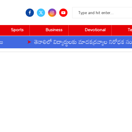
Sports
Business
Devotional
T
తెనాలిలో విద్యార్థులకు మాదకద్రవ్యాల నిరోధక సంకల్పం