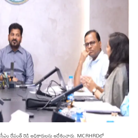
ి సీఎం రేవంత్ రెడ్డి అధికారులను ఆదేశించారు. MCRHRDలో