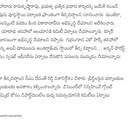
ారు రామకృష్ణారావు, ప్రభుత్వ ప్రత్యేక ప్రధాన కార్యదర్శి జయేశ్ రంజన్
ును పూర్తిస్థాయి పర్యాటక ప్రాంతంగా తీర్చిదిద్దాలని సూచించారు. మంజీరా,
ెవలప్మెంట్ పథకం కింద వికారాబాద్‌ను అభివృద్ధి చేయాలని ఆదేశించారు.
… యాదాద్రి తరహాలో ఆలయానికి కమిటీ ఏర్పాటు చేయాలన్నారు. క్యూర్
రిజంగా అభివృద్ధి చేయాలని చెప్పారు. గుర్రంగూడ ఎకో పార్క్ తరహాలో
 ఉన్న అటవీ భూములను అంతర్జాతీయ స్థాయిలో తీర్చి దిద్దాలని… అర్బన్ ఫారెస్ట్
ుల కోసం స్పెషల్ ఆఫీసర్‌ను ఏర్పాటు చేసుకొని పనులను ముమ్మరం చేయాలన్నారు
తీర్చిదిద్దాలని సీఎం రేవంత్ రెడ్డి దిశానిర్దేశం చేశారు. బ్రిడ్జిలపైన పర్యాటకుల
ాటకులకు అవకాశం కల్పించాలన్నారు. డిసెంబర్‌లో నిర్వహించే గ్లోబల్
 సమ్మిట్ కోసం డిపార్ట్‌మెంట్‌ల మధ్య సమన్వయానికి కమిటీలు ఏర్పాటు
vertisements