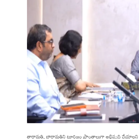
తారామతి, బారామతిని టూరిజం ప్రాంతాలుగా అభివృద్ధి చేయాలన