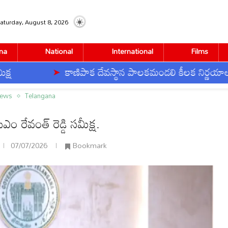
aturday, August 8, 2026
na
National
International
Films
కాణిపాక దేవస్థాన పాలకమండలి కీలక నిర్ణయాలు
ీక్ష.
News
Telangana
ం రేవంత్ రెడ్డి సమీక్ష.
07/07/2026
Bookmark