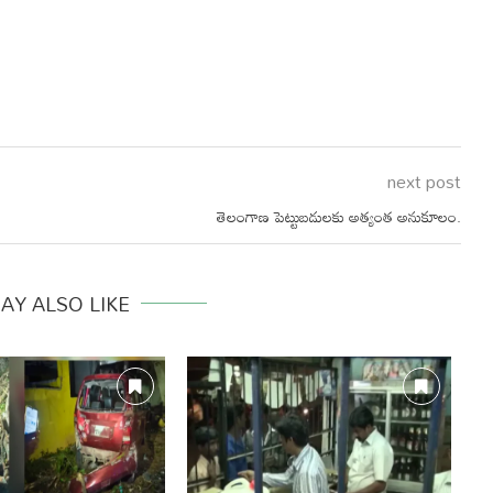
next post
తెలంగాణ పెట్టుబడులకు అత్యంత అనుకూలం.
AY ALSO LIKE