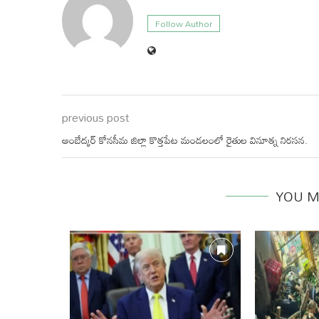
Follow Author
previous post
అంబేద్కర్ కోనసీమ జిల్లా కొత్తపేట మండలంలో రైతుల వినూత్న నిరసన.
YOU M