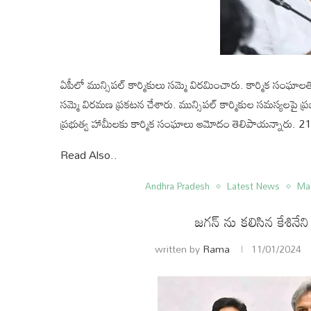
ఏపీలో మున్సిపల్ కార్మికులు సమ్మె విరమించారు. కార్మిక సంఘా
సమ్మె విరమణ ప్రకటన చేశారు. మున్సిపల్ కార్మికుల సమస్యలపై 
ప్రభుత్వ హామీలకు కార్మిక సంఘాలు ఆమోదం తెలిపాయన్నారు. 21
Read Also..