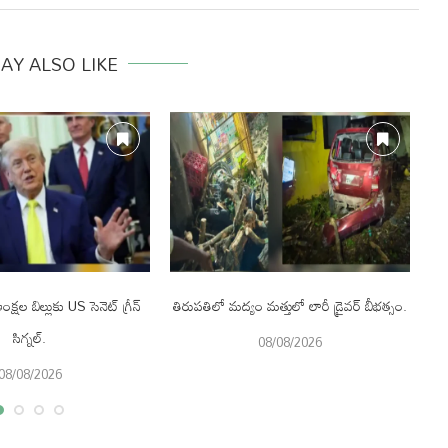
AY ALSO LIKE
క్షల బిల్లుకు US సెనెట్ గ్రీన్
తిరుపతిలో మద్యం మత్తులో లారీ డ్రైవర్ బీభత్సం.
సిగ్నల్.
08/08/2026
08/08/2026