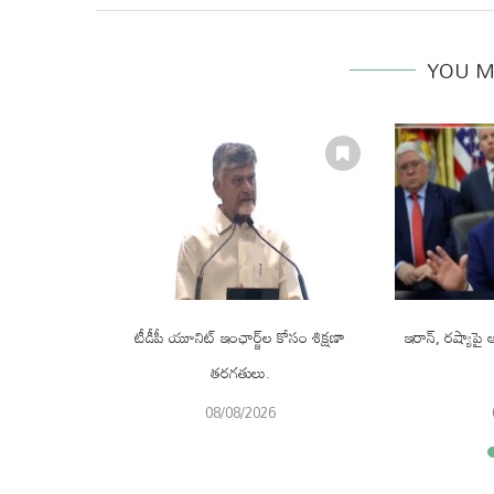
YOU M
ొనుగోలు చేసే
టీడీపీ యూనిట్ ఇంఛార్జ్‌ల కోసం శిక్షణా
ఇరాన్, రష్యాపై ఆం
తరగతులు.
08/08/2026