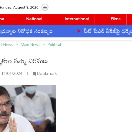
Sunday, August 9, 2026
na
National
International
Films
నిరోధక సంకల్పం
నీట్ పేపర్ లీకేజీపై ధర్మేంద్ర ప్ర
మణ..
st News
Main News
Political
్మికుల సమ్మె విరమణ..
11/01/2024
Bookmark