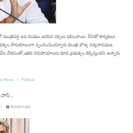
లతో మంత్రివర్గ ఉప సంఘం జరిపిన చర్చలు ఫలించాయి. దీనితో కార్మకులు
ప్రభత్వం సానుకూలంగా స్పందించిందన్నారు మంత్రి బొత్స సత్యనారయణ.
వేల వేతనంతో,ఇతర సదుపాయాలను కూడ ప్రభుత్వం కల్పిస్తుందని అన్నారు.