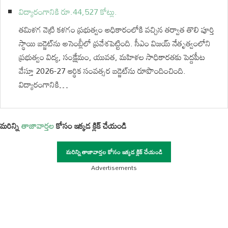
విద్యారంగానికి రూ.44,527 కోట్లు.
తమిళగ వెట్రి కళగం ప్రభుత్వం అధికారంలోకి వచ్చిన తర్వాత తొలి పూర్తి
స్థాయి బడ్జెట్‌ను అసెంబ్లీలో ప్రవేశపెట్టింది. సీఎం విజయ్ నేతృత్వంలోని
ప్రభుత్వం విద్య, సంక్షేమం, యువత, మహిళల సాధికారతకు పెద్దపీట
వేస్తూ 2026-27 ఆర్థిక సంవత్సర బడ్జెట్‌ను రూపొందించింది.
విద్యారంగానికి…
మరిన్ని
తాజావార్తల
కోసం ఇక్కడ క్లిక్ చేయండి
మరిన్ని తాజావార్తల కోసం ఇక్కడ క్లిక్ చేయండి
Advertisements