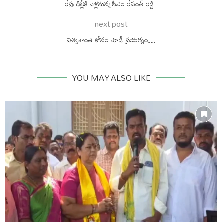
రేపు ఢిల్లీకి వెళ్లనున్న సీఎం రేవంత్ రెడ్డి..
next post
విశ్వశాంతి కోసం మోడీ ప్రయత్నం…
YOU MAY ALSO LIKE