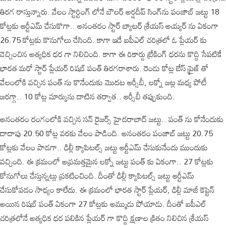
తిరగ రాస్తున్నారు. వేలం స్టార్టింగ్ లోనే బౌలర్ అర్షదీప్ సింగ్‌ను పంజాబ్ జట్టు 18
కోట్లకు ఆర్టీఎమ్ చేసుకొగా.. అనంతరం స్టార్ బ్యాటర్ శ్రేయస్ అయ్యర్ ను ఏకంగా
26.75 కోట్లకు కొనుగోలు చేసింది. కాగా ఇదే ఐపీఎల్ చరిత్రలో ఓ ప్లేయర్ కు
వెచ్చించిన అత్యధిక ధర గా నిలిచింది. కాగా ఈ రికార్డు బ్రేకింగ్ ధరను కొద్ది సేపటికే
భారత మరో స్టార్ ప్లేయర్ రిషబ్ పంత్ తిరగరాశారు. రెండు కోట్ల బేస్ ప్రైజ్ తో
వేలంలోకి వచ్చిన పంత్ ను కొనేందుకు మొదట ఆర్సీబీ, లక్నో జట్ల మధ్య పోటీ
జరగ్గా.. 10 కోట్ల మార్కును దాటిన తర్వాత.. ఆర్సీబీ తప్పుకుంది.
అనంతరం రంగంలోకి వచ్చిన సన్ రైజర్స్ హైదరాబాద్ జట్టు.. పంత్ ను కోనేందుకు
దాదాపు 20.50 కోట్ల వరకు వేలం పాడింది. అనంతరం పంజాబ్ జట్టు 20.75
కోట్లకు వేలం పాడగా.. ఢిల్లీ క్యాపిటల్స్ జట్టు ఆర్టీఎమ్ చేసుకునేందు ముందుకు
వచ్చింది. ఈ క్రమంలో అప్రమత్తమైన లక్నో జట్టు పంత్ కు ఏకంగా.. 27 కోట్లకు
కోనుగోలు చేస్తున్నట్లు ప్రకటించింది. దీంతో ఢిల్లీ క్యాపిటల్స్ జట్టు ఆర్టీఎమ్
చేసుకోవడం సాధ్యం కాలేదు. ఈ క్రమంలో భారత స్టార్ ప్లేయర్, ఢిల్లీ మాజీ కెప్టెన్
అయిన రిషబ్ పంత్ ఏకంగా 27 కోట్లకు అమ్ముడు పోయాడు. దీంతో ఐపీఎల్
చరిత్రలోనే అత్యధిక ధర పలికిన ప్లేయర్ గా కొద్ది క్షణాల క్రితం నిలిచిన శ్రేయస్