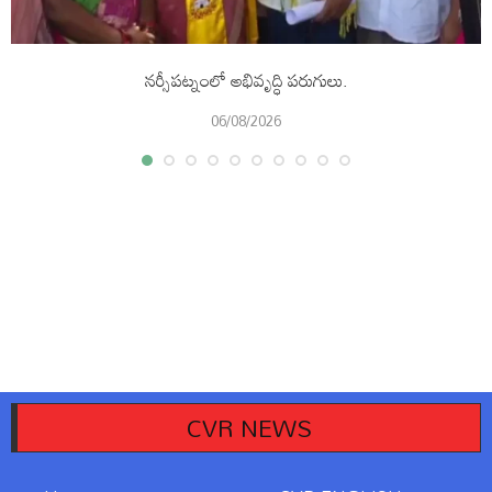
నర్సీపట్నంలో అభివృద్ధి పరుగులు.
06/08/2026
CVR NEWS