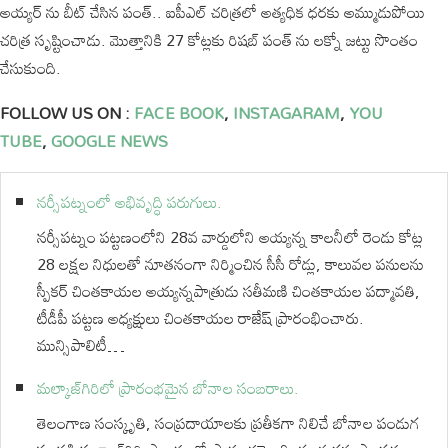
అయ్యర్ ను బీట్ చేసిన పంత్.. ఐపీఎల్ చరిత్రలో అత్యధిక ధరకు అమ్ముడుపోయి
చరిత్ర సృష్టించాడు. మొత్తానికి 27 కోట్లకు రిషబ్ పంత్ ను లక్నో జట్టు సొంతం
చేసుకుంది.
FOLLOW US ON :
FACE BOOK
,
INSTAGARAM
,
YOU
TUBE
,
GOOGLE NEWS
నర్సీపట్నంలో అభివృద్ధి పరుగులు.
నర్సీపట్నం పట్టణంలోని 28వ వార్డులోని అయ్యన్న కాలనీలో రెండు కోట్ల
28 లక్షల నిధులతో నూతనంగా నిర్మించిన సీసీ రోడ్లు, కాలువల పనులను
స్పీకర్ చింతకాయల అయ్యన్నపాత్రుడు సతీమణి చింతకాయల పద్మావతి,
టీడీపీ పట్టణ అధ్యక్షులు చింతకాయల రాజేష్ ప్రారంభించారు.
మున్సిపాలిటీ…
మల్కాజ్‌గిరిలో ప్రారంభమైన బోనాల సంబరాలు.
తెలంగాణ సంస్కృతి, సంప్రదాయాలకు ప్రతీకగా నిలిచే బోనాల పండుగ