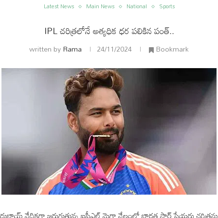
Latest News
Main News
National
Sports
IPL చరిత్రలోనే అత్యధిక ధర పలికిన పంత్..
written by
Rama
24/11/2024
Bookmark
ం
అంతర్జాతీయం
దుబాయ్ వేదికగా జరుగుతున్న ఐపీఎల్ మెగా వేలంలో భారత స్టార్ ప్లేయర్లు చరిత్రను