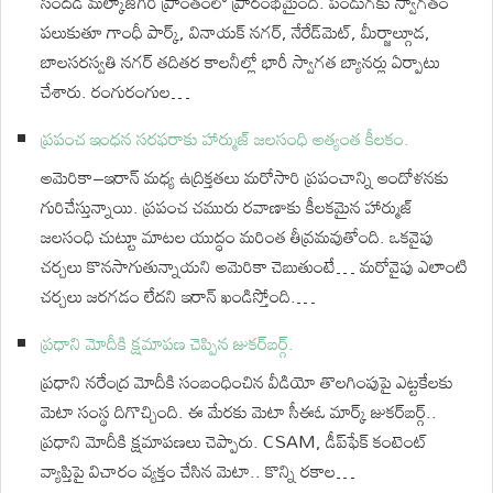
సందడి మల్కాజ్‌గిరి ప్రాంతంలో ప్రారంభమైంది. పండుగకు స్వాగతం
పలుకుతూ గాంధీ పార్క్, వినాయక్ నగర్, నేరేడ్‌మెట్, మీర్జాల్గూడ,
బాలసరస్వతి నగర్ తదితర కాలనీల్లో భారీ స్వాగత బ్యానర్లు ఏర్పాటు
చేశారు. రంగురంగుల…
ప్రపంచ ఇంధన సరఫరాకు హార్ముజ్ జలసంధి అత్యంత కీలకం.
అమెరికా–ఇరాన్ మధ్య ఉద్రిక్తతలు మరోసారి ప్రపంచాన్ని ఆందోళనకు
గురిచేస్తున్నాయి. ప్రపంచ చమురు రవాణాకు కీలకమైన హార్ముజ్
జలసంధి చుట్టూ మాటల యుద్ధం మరింత తీవ్రమవుతోంది. ఒకవైపు
చర్చలు కొనసాగుతున్నాయని అమెరికా చెబుతుంటే… మరోవైపు ఎలాంటి
చర్చలు జరగడం లేదని ఇరాన్ ఖండిస్తోంది.…
ప్రధాని మోదీకి క్షమాపణ చెప్పిన జుకర్⁬బర్గ్.
ప్రధాని నరేంద్ర మోదీకి సంబంధించిన వీడియో తొలగింపుపై ఎట్టకేలకు
మెటా సంస్థ దిగొచ్చింది. ఈ మేరకు మెటా సీఈఓ మార్క్ జుకర్‌బర్గ్..
ప్రధాని మోదీకి క్షమాపణలు చెప్పారు. CSAM, డీప్‌ఫేక్‌ కంటెంట్‌
వ్యాప్తిపై విచారం వ్యక్తం చేసిన మెటా.. కొన్ని రకాల…