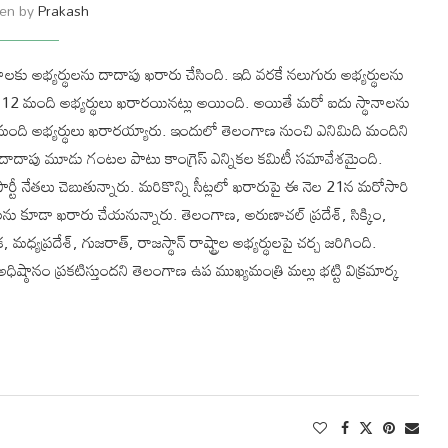
ten by
Prakash
ాలకు అభ్యర్థులను దాదాపు ఖరారు చేసింది. ఇది వరకే నలుగురు అభ్యర్థులను
12 మంది అభ్యర్థులు ఖరారయినట్లు అయింది. అయితే మరో ఐదు స్థానాలను
50 మంది అభ్యర్థులు ఖరారయ్యారు. ఇందులో తెలంగాణ నుంచి ఎనిమిది మందిని
రుపై దాదాపు మూడు గంటల పాటు కాంగ్రెస్ ఎన్నికల కమిటీ సమావేశమైంది.
ర్టీ నేతలు చెబుతున్నారు. మరికొన్ని సీట్లలో ఖరారుపై ఈ నెల 21న మరోసారి
ులను కూడా ఖరారు చేయనున్నారు. తెలంగాణ, అరుణాచల్ ప్రదేశ్, సిక్కిం,
 మధ్యప్రదేశ్, గుజరాత్, రాజస్థాన్ రాష్ట్రాల అభ్యర్థులపై చర్చ జరిగింది.
ధిష్ఠానం ప్రకటిస్తుందని తెలంగాణ ఉప ముఖ్యమంత్రి మల్లు భట్టి విక్రమార్క