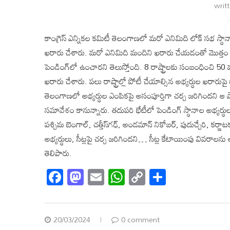
writ
కాంగ్రెస్ ఎన్నికల కమిటీ తెలంగాణలో మరో ఎనిమిది లోక్ సభ స్థాన
ఖరారు చేశారు. మరో ఎనిమిది మందిని ఖరారు చేయడంతో మొత్తం 
పెండింగ్‌లో ఉంచారని తెలుస్తోంది. 8 రాష్ట్రాలకు సంబంధించి 
ఖరారు చేశారు. పలు రాష్ట్రాల్లో పోటీ చేయాల్సిన అభ్యర్థుల ఖరా
తెలంగాణలో అభ్యర్థుల ఎంపికపై అసంపూర్తిగా చర్చ జరిగిందని ఆ పా
సమావేశం కానున్నారు. తదుపరి భేటీలో పెండింగ్ స్థానాల అభ్యర్థ
పశ్చిమ బెంగాల్, చత్తీస్‌గఢ్, అండమాన్ నికోబర్, పుదుచ్చేరి, కర్ణాటక,
అభ్యర్థులు, సీట్లపై చర్చ జరిగిందని… సీట్ల కేటాయింపు వివరాలను అ
తెలిపారు.
Facebook
Mastodon
Email
WhatsApp
Copy
Share
Link
20/03/2024
0 comment