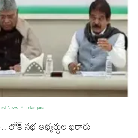
test News
Telangana
టీ.. లోక్ సభ అభ్యర్థుల ఖరారు