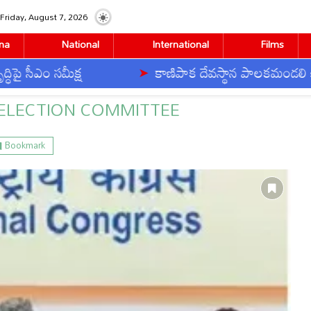
Friday, August 7, 2026
na
National
International
Films
 సీఎం సమీక్ష
కాణిపాక దేవస్థాన పాలకమండలి కీలక 
tion Committee"
ELECTION COMMITTEE
Bookmark