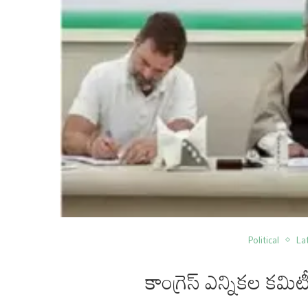
Political
La
కాంగ్రెస్ ఎన్నికల కమి