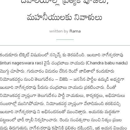
మహనీయులకు నివాళులు
written by
Rama
కందుకూరు టిక్కెట్ విషయంలో సస్పెన్స్ కు తెరపడింది. ఇంటూరి నాగేశ్వరరావు
(inturi nageswara rao) వైపే చంద్రబాబు నాయుడు (Chandra babu naidu)
మొగ్గు చూపారు. గురువారం విడుదల చేసిన రెండో జాబితాలో కందుకూరు
నియోజకవర్గం నుంచి తెలుగుదేశం – బిజెపి – జనసేన పార్టీల ఉమ్మడి అభ్యర్థిగా
ఇంటూరి నాగేశ్వరరావు పేరును చంద్రబాబు నాయుడు ప్రకటించారు. దీంతో
నియోజకవర్గ వ్యాప్తంగా తెలుగుదేశం పార్టీ నాయకులు, కార్యకర్తలు, అభిమానులు
సంబరాల్లో మునిగిపోయారు. నియోజకవర్గ వ్యాప్తంగా వేలాదిమంది తరలివచ్చి
ఇంటూరి నాగేశ్వరరావు ని అభినందనలతో ముంచెత్తారు. ఆయనకు మద్దతుగా
పట్టణంలో భారీ ర్యాలీ నిర్వహించారు. రెండు సంవత్సరాల నుంచి నిత్యం ప్రజల
మధ్య తిరుగుతున్న నాగేశ్వరరావు కష్టానికి ఫలితం దక్కిందని, ఇక ఆయన విజయం