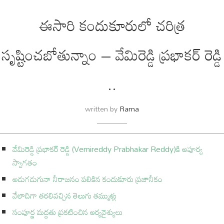
ఈసారి కందుకూరులో చరిత్ర
సృష్టించబోతున్నాం – వేమిరెడ్డి ప్రభాకర్ రెడ్డి
..
written by
Rama
వేమిరెడ్డి ప్రభాకర్ రెడ్డి (Vemireddy Prabhakar Reddy)కి అపూర్వ
స్వాగతం
అడుగడుగునా నీరాజనం పలికిన కందుకూరు ప్రజానీకం
వేలాదిగా తరలివచ్చిన తెలుగు తమ్ముళ్లు
సంపూర్ణ మద్దతు ప్రకటించిన ఆర్యవైశ్యులు