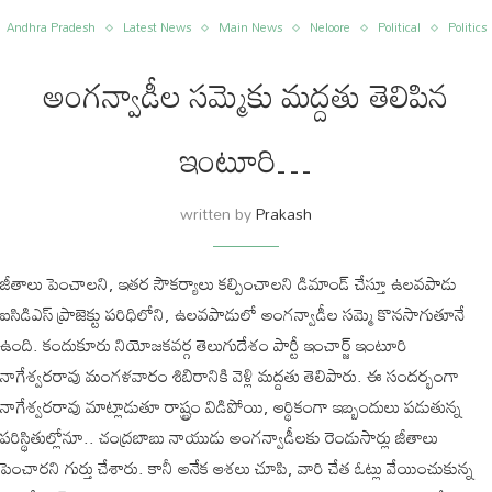
Andhra Pradesh
Latest News
Main News
Neloore
Political
Politics
అంగన్వాడీల సమ్మెకు మద్దతు తెలిపిన
ఇంటూరి…
written by
Prakash
జీతాలు పెంచాలని, ఇతర సౌకర్యాలు కల్పించాలని డిమాండ్ చేస్తూ ఉలవపాడు
ఐసిడిఎస్ ప్రాజెక్టు పరిధిలోని, ఉలవపాడులో అంగన్వాడీల సమ్మె కొనసాగుతూనే
ఉంది. కందుకూరు నియోజకవర్గ తెలుగుదేశం పార్టీ ఇంచార్జ్ ఇంటూరి
నాగేశ్వరరావు మంగళవారం శిబిరానికి వెళ్లి మద్దతు తెలిపారు. ఈ సందర్భంగా
నాగేశ్వరరావు మాట్లాడుతూ రాష్ట్రం విడిపోయి, ఆర్థికంగా ఇబ్బందులు పడుతున్న
పరిస్థితుల్లోనూ.. చంద్రబాబు నాయుడు అంగన్వాడీలకు రెండుసార్లు జీతాలు
పెంచారని గుర్తు చేశారు. కానీ అనేక ఆశలు చూపి, వారి చేత ఓట్లు వేయించుకున్న