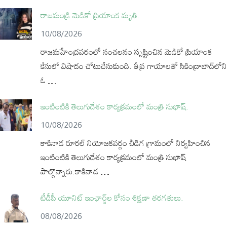
రాజమండ్రి మెడికో ప్రియాంక మృతి.
10/08/2026
రాజమహేంద్రవరంలో సంచలనం సృష్టించిన మెడికో ప్రియాంక
కేసులో విషాదం చోటుచేసుకుంది. తీవ్ర గాయాలతో సికింద్రాబాద్‌లోని
ఓ …
ఇంటింటికి తెలుగుదేశం కార్యక్రమంలో మంత్రి సుభాష్.
10/08/2026
కాకినాడ రూరల్ నియోజకవర్గం చీడిగ గ్రామంలో నిర్వహించిన
ఇంటింటికి తెలుగుదేశం కార్యక్రమంలో మంత్రి సుభాష్
పాల్గొన్నారు.కాకినాడ …
టీడీపీ యూనిట్ ఇంఛార్జ్‌ల కోసం శిక్షణా తరగతులు.
08/08/2026