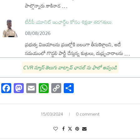
పాల్గొన్నారు.కాకినాడ …
టీడీపీ యూనిట్ ఇంఛార్జ్‌ల కోసం శిక్షణా తరగతులు.
08/08/2026
ప్రభుత్వ విజయాలను ప్రజల్లోకి బలంగా తీసుకెళ్లాలని, అదే
సమయంలో గొడ్డలి పార్టీ చేస్తున్న కుట్రలు, దుష్ప్రచారాలను …
CVR న్యూస్ తెలుగు వాట్సాప్ ఛానల్ ను ఫాలో అవ్వండి
Facebook
Mastodon
Email
WhatsApp
Copy
Share
Link
15/03/2024
0 comment