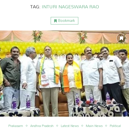
TAG:
INTURI NAGESWARA RAO
Bookmark
ం
అంతర్జాతీయం
Prakasam
Andhra Pradesh
Latest News
Main News
Political