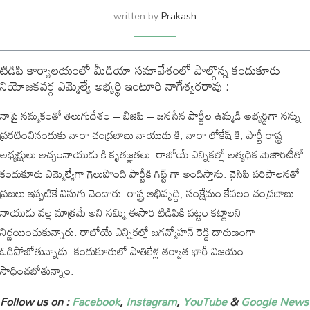
written by
Prakash
టిడిపి కార్యాలయంలో మీడియా సమావేశంలో పాల్గొన్న కందుకూరు
నియోజకవర్గ ఎమ్మెల్యే అభ్యర్థి ఇంటూరి నాగేశ్వరరావు :
నాపై నమ్మకంతో తెలుగుదేశం – బిజెపి – జనసేన పార్టీల ఉమ్మడి అభ్యర్థిగా నన్ను
ప్రకటించినందుకు నారా చంద్రబాబు నాయుడు కి, నారా లోకేష్ కి, పార్టీ రాష్ట్ర
అధ్యక్షులు అచ్చంనాయుడు కి కృతజ్ఞతలు. రాబోయే ఎన్నికల్లో అత్యధిక మెజారిటీతో
కందుకూరు ఎమ్మెల్యేగా గెలుపొంది పార్టీకి గిఫ్ట్ గా అందిస్తాను. వైసిపి పరిపాలనతో
ప్రజలు ఇప్పటికే విసుగు చెందారు. రాష్ట్ర అభివృద్ధి, సంక్షేమం కేవలం చంద్రబాబు
నాయుడు వల్ల మాత్రమే అని నమ్మి ఈసారి టిడిపికి పట్టం కట్టాలని
నిర్ణయించుకున్నారు. రాబోయే ఎన్నికల్లో జగన్మోహన్ రెడ్డి దారుణంగా
ఓడిపోబోతున్నాడు. కందుకూరులో పాతికేళ్ల తర్వాత భారీ విజయం
సాధించబోతున్నాం.
Follow us on :
Facebook
,
Instagram
,
YouTube
&
Google News