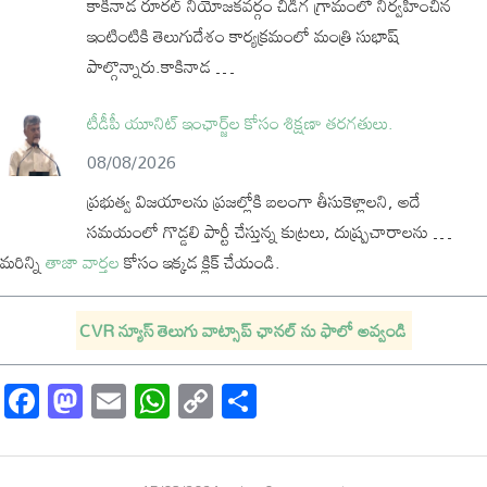
కాకినాడ రూరల్ నియోజకవర్గం చీడిగ గ్రామంలో నిర్వహించిన
ఇంటింటికి తెలుగుదేశం కార్యక్రమంలో మంత్రి సుభాష్
పాల్గొన్నారు.కాకినాడ …
టీడీపీ యూనిట్ ఇంఛార్జ్‌ల కోసం శిక్షణా తరగతులు.
08/08/2026
ప్రభుత్వ విజయాలను ప్రజల్లోకి బలంగా తీసుకెళ్లాలని, అదే
సమయంలో గొడ్డలి పార్టీ చేస్తున్న కుట్రలు, దుష్ప్రచారాలను …
మరిన్ని
తాజా వార్తల
కోసం ఇక్కడ క్లిక్ చేయండి.
CVR న్యూస్ తెలుగు వాట్సాప్ ఛానల్ ను ఫాలో అవ్వండి
Facebook
Mastodon
Email
WhatsApp
Copy
Share
Link