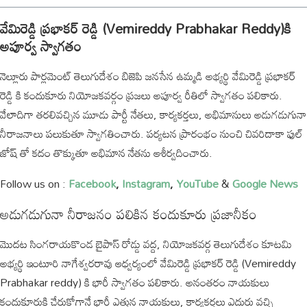
వేమిరెడ్డి ప్రభాకర్ రెడ్డి (Vemireddy Prabhakar Reddy)కి
అపూర్వ స్వాగతం
నెల్లూరు పార్లమెంట్ తెలుగుదేశం బిజెపి జనసేన ఉమ్మడి అభ్యర్థి వేమిరెడ్డి ప్రభాకర్
రెడ్డి కి కందుకూరు నియోజకవర్గం ప్రజలు అపూర్వ రీతిలో స్వాగతం పలికారు.
వేలాదిగా తరలివచ్చిన మూడు పార్టీ నేతలు, కార్యకర్తలు, అభిమానులు అడుగడుగునా
నీరాజనాలు పలుకుతూ స్వాగతించారు. పర్యటన ప్రారంభం నుంచి చివరిదాకా ఫుల్
జోష్ తో కదం తొక్కుతూ అభిమాన నేతను ఆశీర్వదించారు.
Follow us on :
Facebook
,
Instagram
,
YouTube
&
Google News
అడుగడుగునా నీరాజనం పలికిన కందుకూరు ప్రజానీకం
మొదట సింగరాయకొండ బైపాస్ రోడ్డు వద్ద, నియోజకవర్గ తెలుగుదేశం కూటమి
అభ్యర్థి ఇంటూరి నాగేశ్వరరావు ఆధ్వర్యంలో వేమిరెడ్డి ప్రభాకర్ రెడ్డి (Vemireddy
Prabhakar reddy) కి భారీ స్వాగతం పలికారు. అనంతరం నాయకులు
కందుకూరుకి చేరుకోగానే భారీ ఎత్తున నాయకులు, కార్యకర్తలు ఎదురు వచ్చి