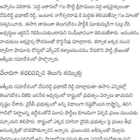
ఆహ్వానం పలికారు. పెద్ద బజారులో గల పొట్టి శ్రీరాములు వద్ద ఆర్యవైశ్యులంతా
వేమిరెడ్డి ప్రభాకర్ రెడ్డి, ఇంటూరి నాగేశ్వరరావు కి మద్దతు తెలియజేస్తూ గజ మాలతో
సత్కరించారు. ఈసారి తామంతా తెలుగుదేశం పార్టీకి మూకుమ్మడిగా ఓట్లు వేసి
అభ్యర్థులు ఇద్దరినీ గెలిపించుకుంటామని సంఘీభావంగా తెలియజేశారు. అనంతరం
నాయకులు ఆర్యవైశ్య సోదరులతో కొద్దిసేపు మాట్లాడారు. తర్వాత అక్కడ నుంచి
ర్యాలీగా పామూరు రోడ్డులో ఎస్వీఎస్ కళ్యాణమండపం చేరుకొని పార్టీ శ్రేణులతో
ఆత్మీయ సమావేశంలో పాల్గొన్నారు.
వేలాదిగా తరలివచ్చిన తెలుగు తమ్ముళ్లు
ఆత్మీయ సమావేశంలో వేమిరెడ్డి ప్రభాకర్ రెడ్డి మాట్లాడుతూ ఈసారి ఎన్నికల్లో
తెలుగుదేశం బిజెపి జనసేన ఆధ్వర్యంలో రాష్ట్రంలో ప్రభుత్వం ఏర్పాటు ఖాయమని
స్పష్టం చేశారు. వైసీపీ ప్రభుత్వంలో అన్ని విధాలుగా నష్టపోయిన రాష్ట్రాన్ని, తిరిగి
గాడిలో పెట్టాలన్న ఉద్దేశంతోనే మూడు పార్టీలు కూటమిగా ఏర్పడి ప్రజల ముందుకు
వచ్చాయని తెలిపారు. రాష్ట్రంలో ఎక్కడ చూసినా వైసిపి ప్రభుత్వం పై ప్రజలు తీవ్ర
అసంతృప్తితో రగిలిపోతున్నారని అన్నారు. ప్రజలందరి ఆశీస్సులతో నెల్లూరు
పార్లమెంటు పరిధిలో అన్ని స్థానాల్లోనూ పసుపు జెండా ఎగరవేయబోతున్నామని