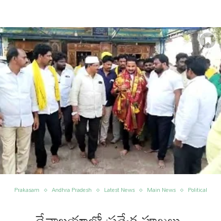
Prakasam
Andhra Pradesh
Latest News
Main News
Political
దేవాలయాల్లో ప్రత్యేక పూజలు,