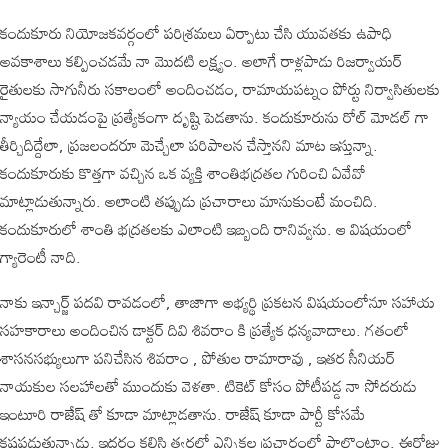
కందుకూరు నియోజకవర్గంలో పరిశ్రమలు ఏర్పాటు చేసి యువతకు ఉపాధి
అవకాశాలు కల్పించడమే నా మొదటి లక్ష్యం. అలాగే రాళ్లపాడు రిజర్వాయర్
రైతులకు సాగునీరు సకాలంలో అందించడం, రామాయపట్నం పోర్టు నిర్వాసితులకు
న్యాయం చేయడంపై ప్రత్యేకంగా దృష్టి పెడతాను. కందుకూరును రోల్ మోడల్ గా
తీర్చిదిద్దేలా, ప్రజలందరూ మెచ్చేలా పరిపాలన చేస్తానని మాట ఇస్తున్నా.
కందుకూరుకు కొత్తగా వచ్చిన ఒక వ్యక్తి శాంతిభద్రతల గురించి ఏవేవో
మాట్లాడుతున్నారు. అలాంటి తప్పుడు ప్రచారాలు మానుకుంటే మంచిది.
కందుకూరులో శాంతి భద్రతలకు ఎలాంటి ఇబ్బంది రానివ్వను. ఆ విషయంలో
గ్యారెంటీ నాది.
నాకు ఇన్చార్జ్ పదవి రావడంలో, తాజాగా అభ్యర్థి ప్రకటన విషయంలోనూ సహాయ
సహకారాలు అందించిన డాక్టర్ దివి శివరాం కి ప్రత్యేక ధన్యవాదాలు. గతంలో
శాసనసభ్యులుగా పనిచేసిన శివరాం , పోతుల రామారావు , ఇతర సీనియర్
నాయకుల సలహాలతో ముందుకు వెళతా. టికెట్ కోసం పోటీపడ్డ నా సోదరుడు
ఇంటూరి రాజేష్ తో కూడా మాట్లాడతాను. రాజేష్ కూడా పార్టీ కోసమే
కష్టపడుతున్నాడు. ఇద్దరం కలిసి త్వరలో ఎన్నికల ప్రచారంలో పాల్గొంటాం. ఈరోజు