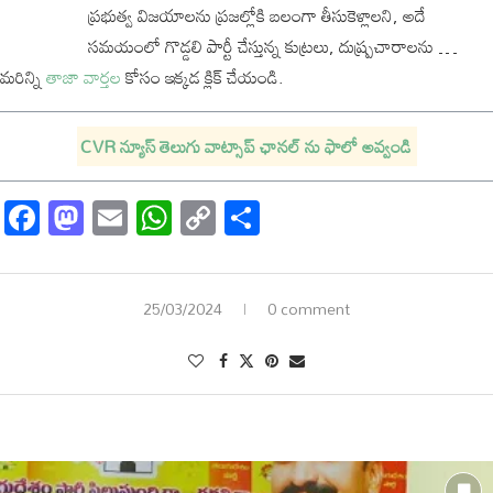
ప్రభుత్వ విజయాలను ప్రజల్లోకి బలంగా తీసుకెళ్లాలని, అదే
సమయంలో గొడ్డలి పార్టీ చేస్తున్న కుట్రలు, దుష్ప్రచారాలను …
మరిన్ని
తాజా వార్తల
కోసం ఇక్కడ క్లిక్ చేయండి.
CVR న్యూస్ తెలుగు వాట్సాప్ ఛానల్ ను ఫాలో అవ్వండి
Facebook
Mastodon
Email
WhatsApp
Copy
Share
Link
25/03/2024
0 comment