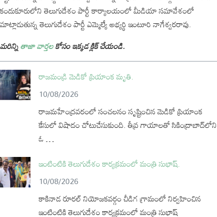
కందుకూరులోని తెలుగుదేశం పార్టీ కార్యాలయంలో మీడియా సమావేశంలో
మాట్లాడుతున్న తెలుగుదేశం పార్టీ ఎమ్మెల్యే అభ్యర్థి ఇంటూరి నాగేశ్వరరావు.
మరిన్ని
తాజా వార్తల
కోసం ఇక్కడ క్లిక్ చేయండి.
రాజమండ్రి మెడికో ప్రియాంక మృతి.
10/08/2026
రాజమహేంద్రవరంలో సంచలనం సృష్టించిన మెడికో ప్రియాంక
కేసులో విషాదం చోటుచేసుకుంది. తీవ్ర గాయాలతో సికింద్రాబాద్‌లోని
ఓ …
ఇంటింటికి తెలుగుదేశం కార్యక్రమంలో మంత్రి సుభాష్.
10/08/2026
కాకినాడ రూరల్ నియోజకవర్గం చీడిగ గ్రామంలో నిర్వహించిన
ఇంటింటికి తెలుగుదేశం కార్యక్రమంలో మంత్రి సుభాష్