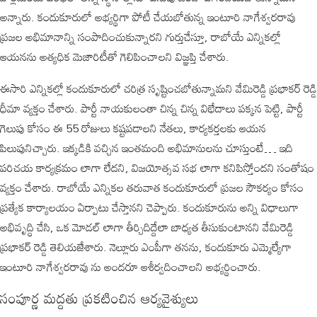
అన్నారు. కందుకూరులో అభ్యర్థిగా పోటీ చేయబోతున్న ఇంటూరి నాగేశ్వరరావు
ప్రజల అభిమానాన్ని సంపాదించుకున్నారని గుర్తుచేస్తూ, రాబోయే ఎన్నికల్లో
ఆయనను అత్యధిక మెజారిటీతో గెలిపించాలని విజ్ఞప్తి చేశారు.
ఈసారి ఎన్నికల్లో కందుకూరులో చరిత్ర సృష్టించబోతున్నామని వేమిరెడ్డి ప్రభాకర్ రెడ్డి
ధీమా వ్యక్తం చేశారు. పార్టీ నాయకులంతా చిన్న చిన్న విభేదాలు పక్కన పెట్టి, పార్టీ
గెలుపు కోసం ఈ 55 రోజులు కష్టపడాలని నేతలు, కార్యకర్తలకు ఆయన
పిలుపునిచ్చారు. ఇక్కడికి వచ్చిన ఇంతమంది అభిమానులను చూస్తుంటే… ఇది
పరిచయ కార్యక్రమం లాగా లేదని, విజయోత్సవ సభ లాగా కనిపిస్తోందని సంతోషం
వ్యక్తం చేశారు. రాబోయే ఎన్నికల తరువాత కందుకూరులో ప్రజల సౌకర్యం కోసం
ప్రత్యేక కార్యాలయం ఏర్పాటు చేస్తానని చెప్పారు. కందుకూరును అన్ని విధాలుగా
అభివృద్ధి చేసి, ఒక మోడల్ లాగా తీర్చిదిద్దేలా బాధ్యత తీసుకుంటానని వేమిరెడ్డి
ప్రభాకర్ రెడ్డి తెలియజేశారు. నెల్లూరు ఎంపీగా తనను, కందుకూరు ఎమ్మెల్యేగా
ఇంటూరి నాగేశ్వరరావు ను అందరూ ఆశీర్వదించాలని అభ్యర్థించారు.
సంపూర్ణ మద్దతు ప్రకటించిన ఆర్యవైశ్యులు