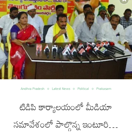
Andhra Pradesh
Latest News
Political
Prakasam
టిడిపి కార్యాలయంలో మీడియా
సమావేశంలో పాల్గొన్న ఇంటూరి…