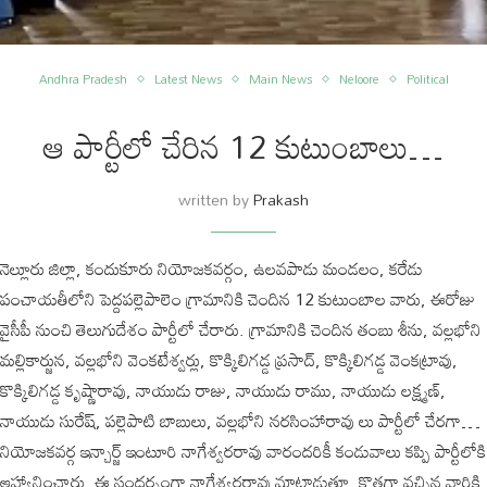
Andhra Pradesh
Latest News
Main News
Neloore
Political
ఆ పార్టీలో చేరిన 12 కుటుంబాలు…
written by
Prakash
నెల్లూరు జిల్లా, కందుకూరు నియోజకవర్గం, ఉలవపాడు మండలం, కరేడు
పంచాయతీలోని పెద్దపల్లెపాలెం గ్రామానికి చెందిన 12 కుటుంబాల వారు, ఈరోజు
వైసీపీ నుంచి తెలుగుదేశం పార్టీలో చేరారు. గ్రామానికి చెందిన తంబు శీను, వల్లభోని
మల్లికార్జున, వల్లభోని వెంకటేశ్వర్లు, కొక్కిలిగడ్డ ప్రసాద్, కొక్కిలిగడ్డ వెంకట్రావు,
కొక్కిలిగడ్డ కృష్ణారావు, నాయుడు రాజు, నాయుడు రాము, నాయుడు లక్ష్మణ్,
నాయుడు సురేష్, పల్లెపాటి బాబులు, వల్లభోని నరసింహారావు లు పార్టీలో చేరగా…
నియోజకవర్గ ఇన్చార్జ్ ఇంటూరి నాగేశ్వరరావు వారందరికీ కండువాలు కప్పి పార్టీలోకి
ఆహ్వానించారు. ఈ సందర్భంగా నాగేశ్వరరావు మాట్లాడుతూ, కొత్తగా వచ్చిన వారికి