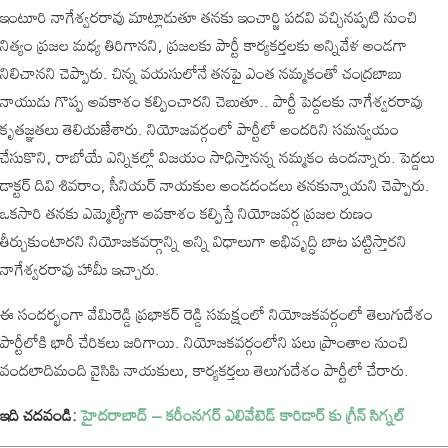
ఇంటూరి నాగేశ్వరరావు మాట్లాడుతూ తనకు ఇంచార్జి పదవి వచ్చినప్పటి నుంచి
నిత్యం ప్రజల మధ్య తిరిగానని, ప్రజలకు పార్టీ కార్యకర్తలకు అన్నివేళ అండగా
నిలిచానని చెప్పారు. చిన్న వయసులోనే తనపై ఎంత నమ్మకంతో చంద్రబాబు
నాయుడు గొప్ప అవకాశం కల్పించారని చెబుతూ.. పార్టీ పెద్దలకు నాగేశ్వరరావు
కృతజ్ఞతలు తెలియజేశారు. నియోజవర్గంలో పార్టీలో అందరిని సమన్వయం
చేసుకొని, రాబోయే ఎన్నికల్లో విజయం సాధిస్తానన్న నమ్మకం ఉందన్నారు. పెద్దలు
డాక్టర్ దివి శివరాం, సీనియర్ నాయకుల అండదండలు తనకున్నాయని చెప్పారు.
ఒకసారి తనకు ఎమ్మెల్యేగా అవకాశం కల్పిస్తే నియోజవర్గ ప్రజల రుణం
తీర్చుకుంటారని నియోజకవర్గాన్ని అన్ని విధాలుగా అభివృద్ధి బాట పట్టిస్తారని
నాగేశ్వరరావు హామీ ఇచ్చారు.
ఈ సందర్భంగా వేమిరెడ్డి ప్రభాకర్ రెడ్డి సమక్షంలో నియోజకవర్గంలో తెలుగుదేశం
పార్టీలోకి భారీ చేరికలు జరిగాయి. నియోజకవర్గంలోని పలు ప్రాంతాల నుంచి
వందలాదిమంది వైసిపి నాయకులు, కార్యకర్తలు తెలుగుదేశం పార్టీలో చేరారు.
ఇది చదవండి:
హైదరాబాద్ – కరీంనగర్ ఎలివేటెడ్ కారిడార్ కు గ్రీన్ సిగ్నల్