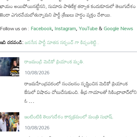
ఖాయం అయిపోయినట్టేనని, సుమారు పాతికేళ్ల తర్వాత కందుకూరులో తెలుగుదేశం
జెండా ఎగురవేయబోతున్నామని పార్టీ శ్రేణులు హర్షం వ్యక్తం చేశాయి.
Follow us on :
Facebook
,
Instagram
,
YouTube
&
Google News
ఇది చదవండి:
జనసేన పార్టీ నూతన సర్పంచ్ గా కిచ్చంశెట్టి..
రాజమండ్రి మెడికో ప్రియాంక మృతి.
10/08/2026
రాజమహేంద్రవరంలో సంచలనం సృష్టించిన మెడికో ప్రియాంక
కేసులో విషాదం చోటుచేసుకుంది. తీవ్ర గాయాలతో సికింద్రాబాద్‌లోని
ఓ …
ఇంటింటికి తెలుగుదేశం కార్యక్రమంలో మంత్రి సుభాష్.
10/08/2026