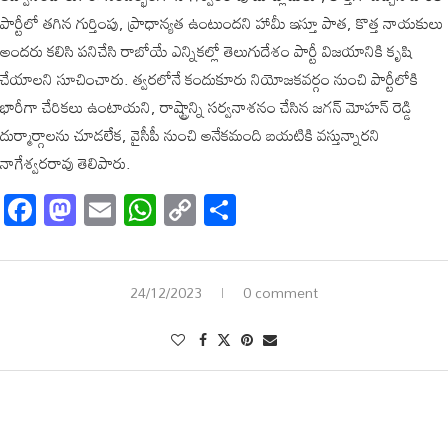
పార్టీలో తగిన గుర్తింపు, ప్రాధాన్యత ఉంటుందని హామీ ఇస్తూ పాత, కొత్త నాయకులు
అందరు కలిసి పనిచేసి రాబోయే ఎన్నికల్లో తెలుగుదేశం పార్టీ విజయానికి కృషి
చేయాలని సూచించారు. త్వరలోనే కందుకూరు నియోజకవర్గం నుంచి పార్టీలోకి
భారీగా చేరికలు ఉంటాయని, రాష్ట్రాన్ని సర్వనాశనం చేసిన జగన్ మోహన్ రెడ్డి
దుర్మార్గాలను చూడలేక, వైసీపీ నుంచి అనేకమంది బయటికి వస్తున్నారని
నాగేశ్వరరావు తెలిపారు.
Facebook
Mastodon
Email
WhatsApp
Copy
Share
Link
24/12/2023
0 comment