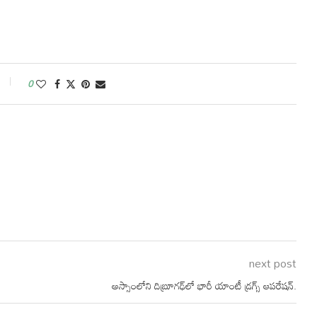
0
next post
అస్సాంలోని దిబ్రూగఢ్‌లో భారీ యాంటీ డ్రగ్స్ ఆపరేషన్.