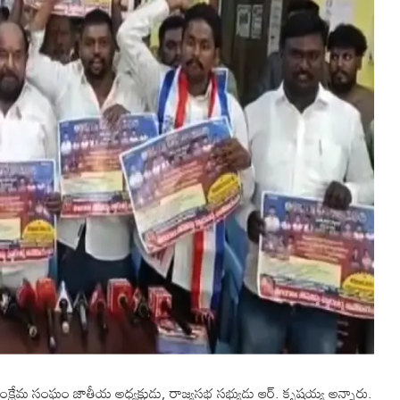
్షేమ సంఘం జాతీయ అధ్యక్షుడు, రాజ్యసభ సభ్యుడు ఆర్. కృష్ణయ్య అన్నారు.