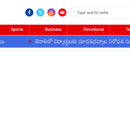
Sports
Business
Devotional
T
తెనాలిలో విద్యార్థులకు మాదకద్రవ్యాల నిరోధక సంకల్పం