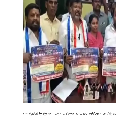
చదువుతోనే సామాజిక, ఆర్థిక అసమానతలు తొలగిపోతాయని బీసీ సంక