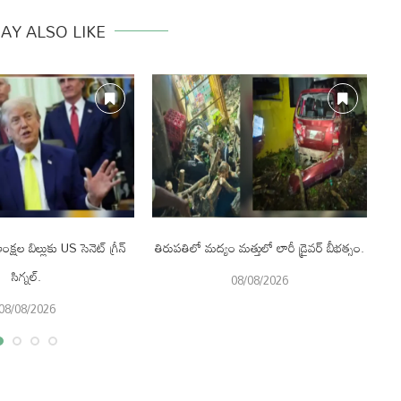
AY ALSO LIKE
క్షల బిల్లుకు US సెనెట్ గ్రీన్
తిరుపతిలో మద్యం మత్తులో లారీ డ్రైవర్ బీభత్సం.
సిగ్నల్.
08/08/2026
08/08/2026