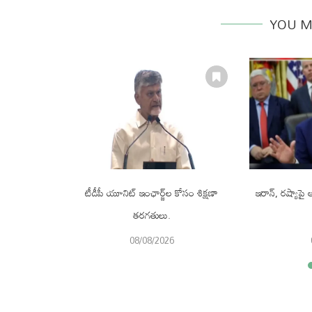
YOU M
ొనుగోలు చేసే
టీడీపీ యూనిట్ ఇంఛార్జ్‌ల కోసం శిక్షణా
ఇరాన్, రష్యాపై ఆం
తరగతులు.
08/08/2026