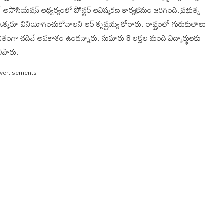
 అసోసియేషన్ ఆధ్వర్యంలో పోస్టర్ ఆవిష్కరణ కార్యక్రమం జరిగింది.ప్రభుత్వ
క్కరూ వినియోగించుకోవాలని ఆర్ కృష్ణయ్య కోరారు. రాష్ట్రంలో గురుకులాలు
ితంగా చదివే అవకాశం ఉందన్నారు. సుమారు 8 లక్షల మంది విద్యార్థులకు
ిపారు.
vertisements