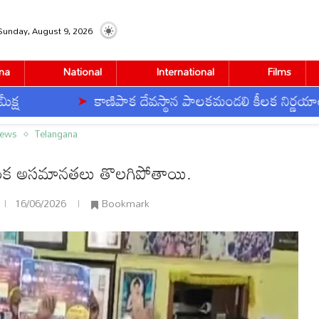
Sunday, August 9, 2026
na
National
International
Films
కాణిపాక దేవస్థాన పాలకమండలి కీలక నిర్ణయాలు
ానతలు తొలగిపోతాయి.
News
Telangana
్ధిక అసమానతలు తొలగిపోతాయి.
16/06/2026
Bookmark