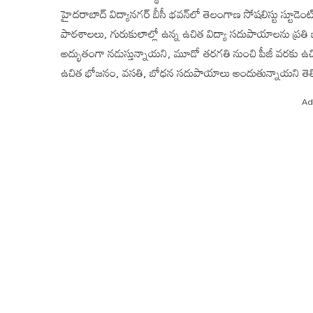
హైదరాబాద్ విద్యానగర్ బీసీ భవన్‌లో తెలంగాణ సోషలిస్టు స్టూడెంట్
పాఠశాలలు, గురుకులాల్లో ఉన్న ఉచిత విద్యా సదుపాయాలను ప్రతి ఒ
అద్భుతంగా నడుస్తున్నాయని, మూడో తరగతి నుంచి పీజీ వరకు ఉచ
ఉచిత భోజనం, వసతి, బోధన సదుపాయాలు అందుతున్నాయని తెల
Ad