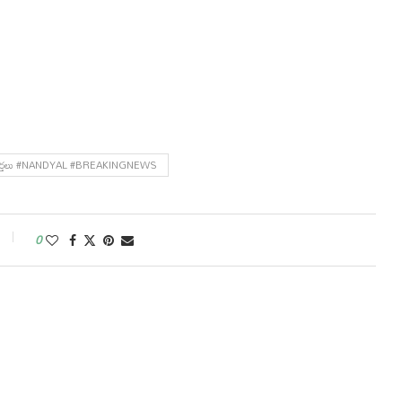
స్థానికవార్తలు #NANDYAL #BREAKINGNEWS
0