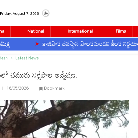
Friday, August 7, 2026
na
National
International
Films
కాణిపాక దేవస్థాన పాలకమండలి కీలక నిర్ణయాలు
రు నిక్షేపాల అన్వేషణ.
desh
Latest News
రంలో చమురు నిక్షేపాల అన్వేషణ.
16/05/2026
Bookmark