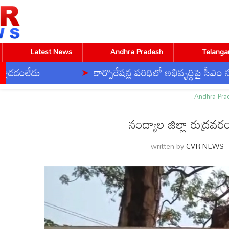
Latest News
Andhra Pradesh
Telanga
కార్పొరేషన్ల పరిధిలో అభివృద్ధిపై సీఎం సమీక్ష
Home
Andhra Pradesh
నంద్యాల జిల్లా రుద్రవరంలో చము
Andhra Pra
నంద్యాల జిల్లా రుద్రవ
CVR ENGLISH
CVR HEALTH
CVR OM
written by
CVR NEWS
BUSINESS
DEVOTIONAL
TECHNOLOGY