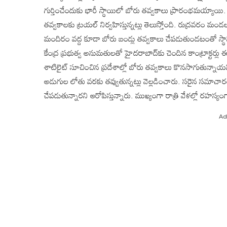
గుర్తించేందుకు భారీ స్థాయిలో బోరు తవ్వకాలు ప్రారంభమయ్యాయి
తవ్వకాలకు ట్రయల్ నిర్వహిస్తున్నట్లు తెలుస్తోంది. రుద్రవరం మ
మందిరం వద్ద కూడా బోరు బండ్లు తవ్వకాలు చేపడుతుండటంతో స్థాని
కేంద్ర ప్రభుత్వ అనుమతులతో హైదరాబాద్‌కు చెందిన కాంట్రాక్టర్లు
శాటిలైట్ సూచించిన ప్రదేశాల్లో బోరు తవ్వకాలు కొనసాగుతున్నా
అడుగుల లోతు వరకు తవ్వుతున్నట్లు వెల్లడించారు. సరైన సమా
చేపడుతున్నారని ఆరోపిస్తున్నారు. ముఖ్యంగా రాత్రి వేళల్లో రహస్
Ad