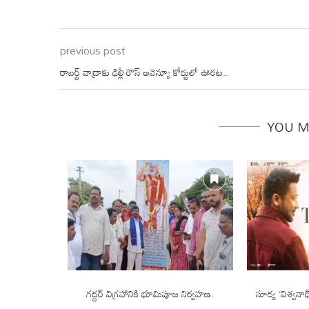
previous post
రాబర్ట్‌ వాద్రాకు ఢిల్లీ రౌస్‌ అవెన్యూ కోర్టులో ఊరట..
YOU M
స్పాన్స్ చాలా
గద్దర్ విగ్రహానికి భూమిపూజ నిర్వహణ.
సూర్య ‘విశ్వనా