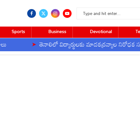
Sports
Business
Devotional
T
తెనాలిలో విద్యార్థులకు మాదకద్రవ్యాల నిరోధక సంకల్పం