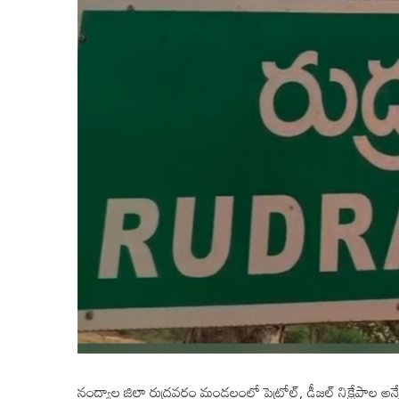
నంద్యాల జిల్లా రుద్రవరం మండలంలో పెట్రోల్, డీజల్ నిక్షేపాల