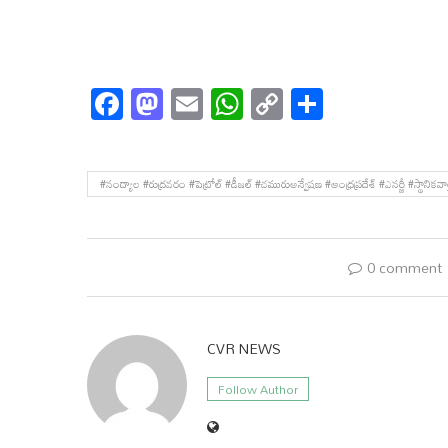
Facebook
Mastodon
Email
WhatsApp
Copy
Share
Link
#నంద్యాల #రుద్రవరం #పెట్రోల్ #డీజల్ #చమురుఅన్వేషణ #ఆంధ్రప్రదేశ్ #ఎనర్జీ #
0 comment
CVR NEWS
Follow Author