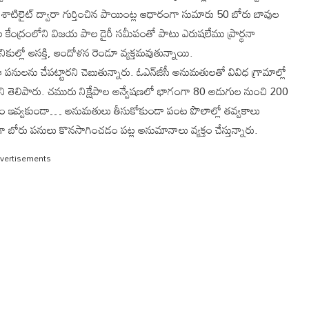
. శాటిలైట్ ద్వారా గుర్తించిన పాయింట్ల ఆధారంగా సుమారు 50 బోరు బావుల
ండల కేంద్రంలోని విజయ పాల డైరీ సమీపంతో పాటు ఎరుషలేము ప్రార్థనా
కుల్లో ఆసక్తి, ఆందోళన రెండూ వ్యక్తమవుతున్నాయి.
 ఈ పనులను చేపట్టారని చెబుతున్నారు. ఓఎన్‌జీసీ అనుమతులతో వివిధ గ్రామాల్లో
యని తెలిపారు. చమురు నిక్షేపాల అన్వేషణలో భాగంగా 80 అడుగుల నుంచి 200
చారం ఇవ్వకుండా… అనుమతులు తీసుకోకుండా పంట పొలాల్లో తవ్వకాలు
యంగా బోరు పనులు కొనసాగించడం పట్ల అనుమానాలు వ్యక్తం చేస్తున్నారు.
vertisements