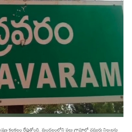
 అన్వేషణ కలకలం రేపుతోంది. మండలంలోని పలు గ్రామాల్లో చమురు నిల్వలను