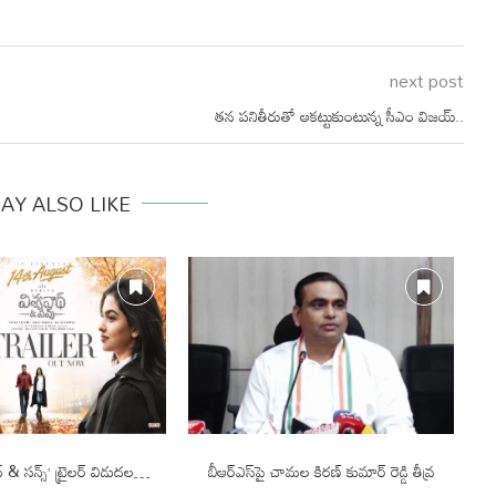
next post
తన పనితీరుతో ఆకట్టుకుంటున్న సీఎం విజయ్‌..
AY ALSO LIKE
థ్ & సన్స్’ ట్రైలర్ విడుదల…
బీఆర్ఎస్‌పై చామల కిరణ్ కుమార్ రెడ్డి తీవ్ర
చే