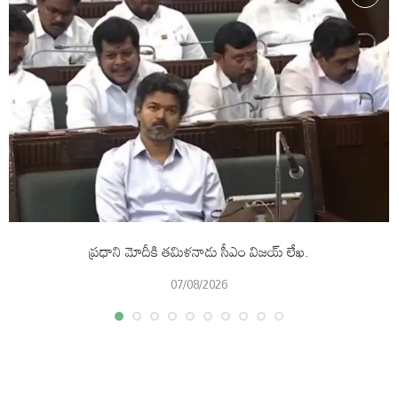
ప్రధాని మోదీకి తమిళనాడు సీఎం విజయ్‌ లేఖ.
07/08/2026