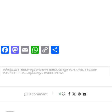
Facebook
Mastodon
Email
WhatsApp
Copy
Share
Link
#డోనాల్డ్‌ట్రంప్ #TRUMP #వైట్‌హౌస్ #WHITEHOUSE #చైనా #CHINAVISIT #అమెరికా
#USPOLITICS #అంతర్జాతీయవార్తలు #WORLDNEWS
0 comment
0