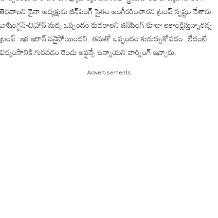
తెరవాలని చైనా అధ్యక్షుడు జిన్‌పింగ్ సైతం అంగీకరించారని ట్రంప్ స్పష్టం చేశారు.
వాషింగ్టన్‌-టెహ్రాన్‌ మద్య ఒప్పందం కుదరాలని జిన్‌పింగ్‌ కూడా ఆకాంక్షిస్తున్నారన్న
ట్రంప్‌..ఇక ఇరాన్‌ పనైపోయిందని..తమతో ఒప్పందం కుదుర్చుకోవడం..లేదంటే
విధ్వంసానికి గురవడం రెండు ఆప్షన్సే ఉన్నాయని వార్నింగ్‌ ఇచ్చారు.
Advertisements