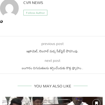
CVR NEWS
Follow Author
previous post
ఇజ్రాయెల్, లెబనాల్ మధ్య సీజ్⁭ఫైర్ పొడగింపు.
next post
బంగారం దిగుమతులను తగ్గించేందుకు కొత్త వ్యూహం..
YOU MAY ALSO LIKE