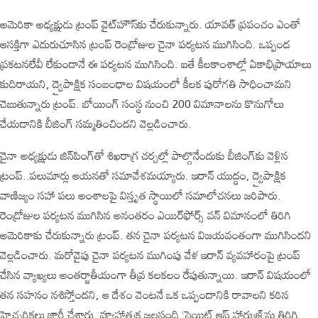
అమెరికా అధ్యక్షుడు ట్రంప్‌ వైట్‌హౌస్‌కు చేరుకున్నారు. యావత్‌ ప్రపంచం ఎంతో
ఆసక్తిగా ఎదురుచూసిన ట్రంప్‌ రెండ్రోజుల చైనా పర్యటన ముగిసింది. ఒప్పంద
ప్రకటనలేవీ లేకుండానే ఈ పర్యటన ముగిసింది. ఐతే కీలకాంశాల్లో ఏకాభిప్రాయాలు
కుదిరాయని, ద్వైపాక్షిక సంబంధాల విషయంలో కీలక పురోగతి సాధించామని
చెబుతున్నారు ట్రంప్‌. బోయింగ్‌ సంస్థ నుంచి 200 విమానాలను కొనుగోలు
చేయడానికి బీజింగ్‌ సమ్మతించిందని వెల్లడించారు.
చైనా అధ్యక్షుడు జిన్‌పింగ్‌తో శిఖరాగ్ర చర్చల్లో పాల్గొనేందుకు బీజింగ్‌కు వెళ్లిన
ట్రంప్‌..పలుమార్లు ఆయనతో సమావేశమయ్యారు. ఇరాన్‌ యుద్ధం, ద్వైపాక్షిక
వాణిజ్యం సహా పలు అంశాలపై విస్తృత స్థాయిలో సమాలోచనలు జరిపారు.
రెండ్రోజుల పర్యటన ముగిసిన అనంతరం ఎయిర్‌ఫోర్స్‌ వన్‌ విమానంలో తిరిగి
అమెరికాకు చేరుకున్నారు ట్రంప్‌. తన చైనా పర్యటన విజయవంతంగా ముగిసిందని
వెల్లడించారు. మరోవైపు చైనా పర్యటన ముగింపు వేళ ఇరాన్ వ్యవహారంపై ట్రంప్
చేసిన వ్యాఖ్యలు అంతర్జాతీయంగా తీవ్ర కలకలం రేపుతున్నాయి. ఇరాన్ విషయంలో
తన సహనం నశిస్తోందని, ఆ దేశం వెంటనే ఒక ఒప్పందానికి రావాలని కఠిన
హెచ్చరికలు జారీ చేశారు. వ్యూహాత్మక జలసంధి ‘స్ట్రెయిట్ ఆఫ్ హార్ముజ్’ను తిరిగి