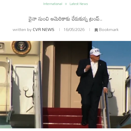
International
Latest News
చైనా నుంచి అమెరికాకు చేరుకున్న ట్రంప్‌..
written by
CVR NEWS
16/05/2026
Bookmark
ం
అంతర్జాతీయం