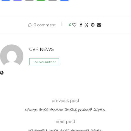
Link
0 comment
0
CVR NEWS
Follow Author
previous post
జగిత్యాల రూరల్ మండలం మోరపెల్లి గ్రామంలో విషాదం.
next post
అమెరికాలో ఓ భారత సంతతి కుటుంబంలో విషాదం.