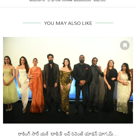
YOU MAY ALSO LIKE
రాకింగ్ స్టార్ యశ్ ‘టాక్సిక్’ లవ్ రివెంజ్ యాక్షన్ మాగ్నమ్...