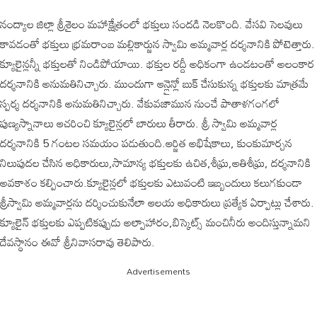
నంద్యాల జిల్లా శ్రీశైలం మహాక్షేత్రంలో భక్తులు సందడి నెలకొంది. వేసవి సెలవులు
కావడంతో భక్తులు భ్రమరాంబ మల్లికార్జున స్వామి అమ్మవార్ల దర్శనానికి పోటెత్తారు.
క్యూలైన్లన్నీ భక్తులతో నిండిపోయాయి. భక్తుల రద్దీ అధికంగా ఉండటంతో అలంకార
దర్శనానికి అనుమతినిచ్చారు. ముందుగా ఆన్లైన్లో బుక్ చేసుకున్న భక్తులకు మాత్రమే
స్పర్శ దర్శనానికి అనుమతినిచ్చారు. వేకువజామున నుంచే పాతాళగంగలో
పుణ్యస్నానాలు ఆచరించి క్యూలైన్లలో బారులు తీరారు. శ్రీ స్వామి అమ్మవార్ల
దర్శనానికి 5 గంటల సమయం పడుతుంది.ఆర్జిత అభిషేకాలు, కుంకుమార్చన
నిలుపుదల చేసిన అధికారులు,సామాన్య భక్తులకు ఉచిత,శీఘ్ర,అతిశీఘ్ర, దర్శనానికి
అవకాశం కల్పించారు.క్యూలైన్లలో భక్తులకు ఎటువంటి ఇబ్బందులు కలుగకుండా
శ్రీస్వామి అమ్మవార్లను దర్శించుకునేలా ఆలయ అధికారులు ప్రత్యేక ఏర్పాట్లు చేశారు.
క్యూలైన్ భక్తులకు ఎప్పటికప్పుడు అల్పాహారం,బిస్కెట్స్ మంచినీరు అందిస్తున్నామని
దేవస్థానం ఈవో శ్రీనివాసరావు తెలిపారు.
Advertisements