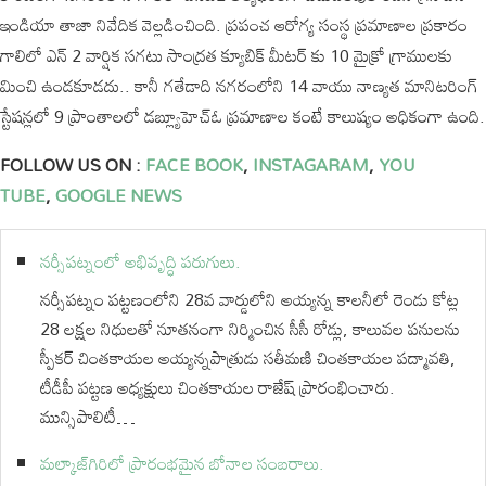
ఇండియా తాజా నివేదిక వెల్లడించింది. ప్రపంచ ఆరోగ్య సంస్థ ప్రమాణాల ప్రకారం
గాలిలో ఎన్ 2 వార్షిక సగటు సాంద్రత క్యూబిక్ మీటర్ కు 10 మైక్రో గ్రాములకు
మించి ఉండకూడదు.. కానీ గతేడాది నగరంలోని 14 వాయు నాణ్యత మానిటరింగ్
స్టేషన్లలో 9 ప్రాంతాలలో డబ్ల్యూహెచ్ఓ ప్రమాణాల కంటే కాలుష్యం అధికంగా ఉంది.
FOLLOW US ON :
FACE BOOK
,
INSTAGARAM
,
YOU
TUBE
,
GOOGLE NEWS
నర్సీపట్నంలో అభివృద్ధి పరుగులు.
నర్సీపట్నం పట్టణంలోని 28వ వార్డులోని అయ్యన్న కాలనీలో రెండు కోట్ల
28 లక్షల నిధులతో నూతనంగా నిర్మించిన సీసీ రోడ్లు, కాలువల పనులను
స్పీకర్ చింతకాయల అయ్యన్నపాత్రుడు సతీమణి చింతకాయల పద్మావతి,
టీడీపీ పట్టణ అధ్యక్షులు చింతకాయల రాజేష్ ప్రారంభించారు.
మున్సిపాలిటీ…
మల్కాజ్‌గిరిలో ప్రారంభమైన బోనాల సంబరాలు.