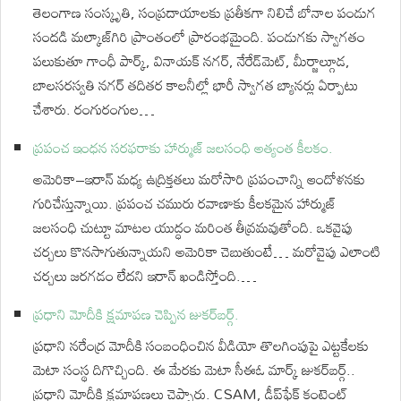
తెలంగాణ సంస్కృతి, సంప్రదాయాలకు ప్రతీకగా నిలిచే బోనాల పండుగ
సందడి మల్కాజ్‌గిరి ప్రాంతంలో ప్రారంభమైంది. పండుగకు స్వాగతం
పలుకుతూ గాంధీ పార్క్, వినాయక్ నగర్, నేరేడ్‌మెట్, మీర్జాల్గూడ,
బాలసరస్వతి నగర్ తదితర కాలనీల్లో భారీ స్వాగత బ్యానర్లు ఏర్పాటు
చేశారు. రంగురంగుల…
ప్రపంచ ఇంధన సరఫరాకు హార్ముజ్ జలసంధి అత్యంత కీలకం.
అమెరికా–ఇరాన్ మధ్య ఉద్రిక్తతలు మరోసారి ప్రపంచాన్ని ఆందోళనకు
గురిచేస్తున్నాయి. ప్రపంచ చమురు రవాణాకు కీలకమైన హార్ముజ్
జలసంధి చుట్టూ మాటల యుద్ధం మరింత తీవ్రమవుతోంది. ఒకవైపు
చర్చలు కొనసాగుతున్నాయని అమెరికా చెబుతుంటే… మరోవైపు ఎలాంటి
చర్చలు జరగడం లేదని ఇరాన్ ఖండిస్తోంది.…
ప్రధాని మోదీకి క్షమాపణ చెప్పిన జుకర్⁬బర్గ్.
ప్రధాని నరేంద్ర మోదీకి సంబంధించిన వీడియో తొలగింపుపై ఎట్టకేలకు
మెటా సంస్థ దిగొచ్చింది. ఈ మేరకు మెటా సీఈఓ మార్క్ జుకర్‌బర్గ్..
ప్రధాని మోదీకి క్షమాపణలు చెప్పారు. CSAM, డీప్‌ఫేక్‌ కంటెంట్‌