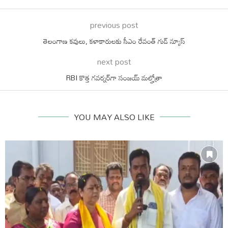
previous post
తెలంగాణ కవులు, కళాకారులకు సీఎం రేవంత్ గుడ్ న్యూస్
next post
RBI కొత్త గవర్నర్‌గా సంజయ్ మల్హోత్రా
YOU MAY ALSO LIKE