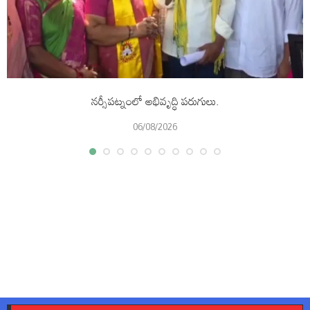
నర్సీపట్నంలో అభివృద్ధి పరుగులు.
06/08/2026