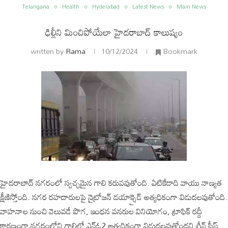
Telangana
Health
Hyderabad
Latest News
Main News
ఢిల్లీని మించిపోయేలా హైదరాబాద్ కాలుష్యం
written by
Rama
10/12/2024
Bookmark
ం
అంతర్జాతీయం
హైదరాబాద్ నగరంలో స్వచ్ఛమైన గాలి కరువవుతోంది. ఏటికేడాది వాయు నాణ్యత
క్షీణిస్తోంది. నగర రహదారులపై నైట్రోజన్ డయాక్సైడ్ అత్యధికంగా విడుదలవుతోంది.
వాహనాల నుంచి వెలువడే పొగ, ఇంధన వనరుల వినియోగం, ట్రాఫిక్ రద్దీ
కారణంగా నగరంలోని గాలిలో ఎన్ఓ2 అత్యధికంగా విడుదలవుతోందని గ్రీన్ పీస్