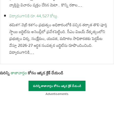
వ్యాప్తిపై విచారం వ్యక్తం చేసిన మెటా.. కొన్ని రకాల…
విద్యారంగానికి రూ.44,527 కోట్లు.
తమిళగ వెట్రి కళగం ప్రభుత్వం అధికారంలోకి వచ్చిన తర్వాత తొలి పూర్తి
స్థాయి బడ్జెట్‌ను అసెంబ్లీలో ప్రవేశపెట్టింది. సీఎం విజయ్ నేతృత్వంలోని
ప్రభుత్వం విద్య, సంక్షేమం, యువత, మహిళల సాధికారతకు పెద్దపీట
వేస్తూ 2026-27 ఆర్థిక సంవత్సర బడ్జెట్‌ను రూపొందించింది.
విద్యారంగానికి…
మరిన్ని
తాజావార్తల
కోసం ఇక్కడ క్లిక్ చేయండి
మరిన్ని తాజావార్తల కోసం ఇక్కడ క్లిక్ చేయండి
Advertisements