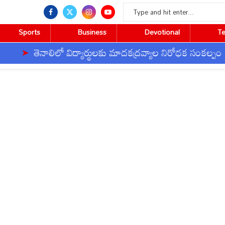
Sports
Business
Devotional
T
ిలో విద్యార్థులకు మాదకద్రవ్యాల నిరోధక సంకల్పం