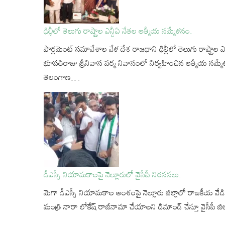
ఢిల్లీలో తెలుగు రాష్ట్రాల ఎన్డీఏ నేతల ఆత్మీయ సమ్మేళనం.
పార్లమెంట్ సమావేశాల వేళ దేశ రాజధాని ఢిల్లీలో తెలుగు రాష్ట్రాల
భూపతిరాజు శ్రీనివాస వర్మ నివాసంలో నిర్వహించిన ఆత్మీయ స
తెలంగాణ…
డీఎస్సీ నియామకాలపై నెల్లూరులో వైసీపీ నిరసనలు.
మెగా డీఎస్సీ నియామకాల అంశంపై నెల్లూరు జిల్లాలో రాజకీయ వేడి
మంత్రి నారా లోకేష్ రాజీనామా చేయాలని డిమాండ్ చేస్తూ వైసీపీ జిల్లా