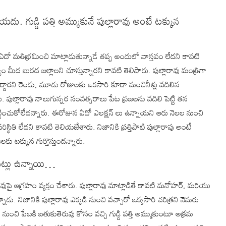
ియదు. గుడ్డి పత్తి అమ్ముకునే పుల్లారావు అంటే టక్కున
చి ఏదో మతిభ్రమించి మాట్లాడుతున్నాడే తప్ప అందులో వాస్తవం లేదని కావటి
ుత్వం మీద బురద జల్లాలని చూస్తున్నారని కావటి తెలిపారు. పుల్లారావు మంత్రిగా
్డారని రెండు, మూడు రోజులకు ఒకసారి కూడా మంచినీళ్లు వదిలిన
ుల్లారావు నాలుగున్నర సంవత్సరాలు పేట ప్రజలను వదిలి పెట్టి తన
 పట్టించుకోలేదన్నారు. ఈరోజున ఏదో ఎలక్షన్ లు ఉన్నాయని ఆరు నెలల నుంచి
్థితి లేదని కావటి తెలియజేశారు. నిజానికి ప్రత్తిపాటి పుల్లారావు అంటే
లకు టక్కున గుర్తొస్తుందన్నారు.
ినట్లు ఉన్నాయి…
ావుపై ఆగ్రహం వ్యక్తం చేశారు. పుల్లారావు మాట్లాడితే కావటి మనోహర్, మరియు
ాడు. నిజానికి పుల్లారావు ఎక్కడి నుంచి వచ్చారో ఒక్కసారి చరిత్రని నెమరు
ా నుంచి పేటకి బతుకుతెరువు కోసం వచ్చి గుడ్డి పత్తి అమ్ముకుంటూ అక్రమ