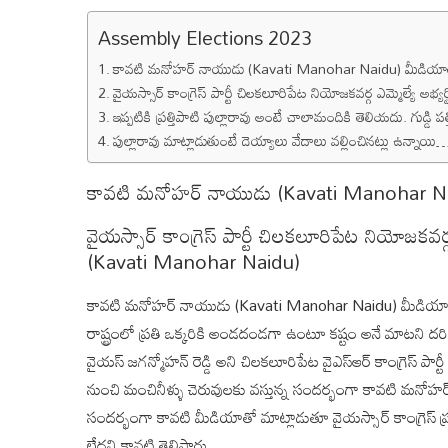
Assembly Elections 2023
కావటి మనోహర్ నాయుడు (Kavati Manohar Naidu) మీడియా
వైయస్సార్ కాంగ్రెస్ పార్టీ చిలకలూరిపేట నియోజకవర్గ ఎమ్మెల్య
ఇప్పటికి ప్రత్తిపాటి పుల్లారావు అంటే చాలామందికి తెలియదు. గుడ్డి పత
పుల్లారావు మాట్లాడుతుంటే దెయ్యాలు వేదాలు వల్లించినట్లు ఉన్నాయి
కావటి మనోహర్ నాయుడు (Kavati Manohar Na
వైయస్సార్ కాంగ్రెస్ పార్టీ చిలకలూరిపేట నియోజకవర
(Kavati Manohar Naidu)
కావటి మనోహర్ నాయుడు (Kavati Manohar Naidu) మీడియాతో 
రాష్ట్రంలో ప్రతి ఒక్కరికి అండదండగా ఉంటూ కష్టం అనే మాటని దరి
వైయస్ జగన్మోహన్ రెడ్డి అని చిలకలూరిపేట వైఎస్ఆర్ కాంగ్రెస్ పార్
నుంచి మంచినీళ్ళు చెరువులకు వస్తున్న సందర్భంగా కావటి మనోహర
సందర్భంగా కావటి మీడియాతో మాట్లాడుతూ వైయస్సార్ కాంగ్రెస్ 
లేదని కావటి తెలిపారు.