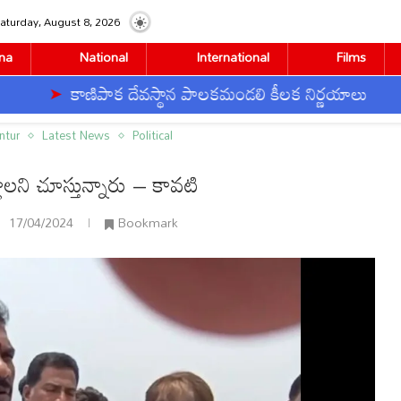
aturday, August 8, 2026
na
National
International
Films
ిపాక దేవస్థాన పాలకమండలి కీలక నిర్ణయాలు
తెనాల
న్నారు – కావటి
ntur
Latest News
Political
లాలని చూస్తున్నారు – కావటి
17/04/2024
Bookmark