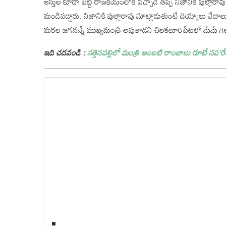
ఆస్తుల కూడా పెట్టి రాజకీయంలోకి వచ్చాడే తప్ప నిజానికి పుల్లారావు
మండిపడ్డారు. నిజానికి పుల్లారావు మాట్లాడుతుంటే దెయ్యాలు వేదాలు వ
మరల జగనన్నే ముఖ్యమంత్రి అవుతాడని చిలకలూరిపేటలో మేమే గెలుస
ఇది చదవండి :
సత్తెనపల్లిలో మంత్రి అంబటి రాంబాబు రూటే సప’