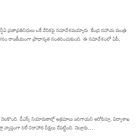
 ఎన్డీఏ ప్రజాప్రతినిధులు ఒకే వేదికపై సమావేశమయ్యారు. కేంద్ర సహాయ మంత్రి
మ్మేళనం రాజకీయంగా ప్రాధాన్యత సంతరించుకుంది. ఈ సమావేశంలో ఏపీ,
 నెలకొంది. డీఎస్సీ నియామకాల్లో అక్రమాలు జరిగాయని ఆరోపిస్తూ, విద్యాశాఖ
 వ్యాప్తంగా రిలే నిరాహార దీక్షలు చేపట్టింది. నెల్లూరు…