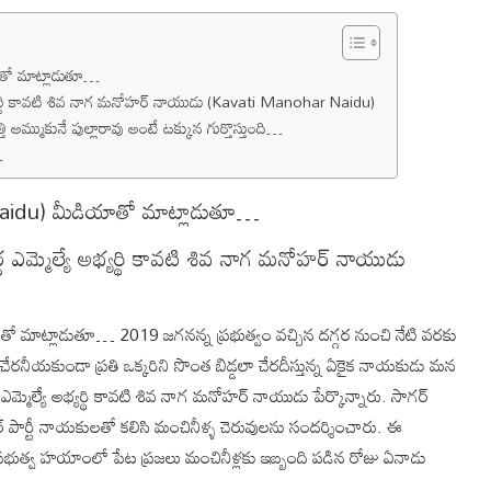
తో మాట్లాడుతూ…
ే అభ్యర్థి కావటి శివ నాగ మనోహర్ నాయుడు (Kavati Manohar Naidu)
్తి అమ్ముకునే పుల్లారావు అంటే టక్కున గుర్తొస్తుంది…
…
idu) మీడియాతో మాట్లాడుతూ…
్గ ఎమ్మెల్యే అభ్యర్థి కావటి శివ నాగ మనోహర్ నాయుడు
మాట్లాడుతూ… 2019 జగనన్న ప్రభుత్వం వచ్చిన దగ్గర నుంచి నేటి వరకు
చేరనీయకుండా ప్రతి ఒక్కరిని సొంత బిడ్డలా చేరదీస్తున్న ఏకైక నాయకుడు మన
టీ ఎమ్మెల్యే అభ్యర్థి కావటి శివ నాగ మనోహర్ నాయుడు పేర్కొన్నారు. సాగర్
్ పార్టీ నాయకులతో కలిసి మంచినీళ్ళ చెరువులను సందర్శించారు. ఈ
ప్రభుత్వ హయాంలో పేట ప్రజలు మంచినీళ్లకు ఇబ్బంది పడిన రోజు ఏనాడు