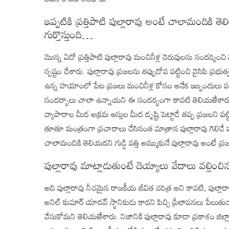
ఇప్పటికి ప్రత్తిపాటి పుల్లారావు అంటే చాలామందికి తెల
గుర్తొస్తుంది…
మొన్న ఏదో ప్రత్తిపాటి పుల్లారావు మంచినీళ్ల చెరువులను సందర్శిం
స్పష్టం చేశారు. పుల్లారావు ప్రజలను తప్పుదోవ పట్టించి వైసిపి ప్రభ
ఉన్న హయాంలో పేట ప్రజలు మంచినీళ్ల కోసం అనేక ఇబ్బందులు పడ
సందర్భాలు చాలా ఉన్నాయని ఈ సందర్భంగా కావటి తెలియజేశారు. ప
వ్యాపారాల మీద అక్రమ ఆస్తుల మీద దృష్టి పెట్టాడే తప్ప ప్రజలని
తూతూ మంత్రంగా ప్రచారాలు చేసినంత మాత్రాన పుల్లారావు గెలిచే పరిస
చాలామందికి తెలియదని గుడ్డి పత్తి అమ్ముకునే పుల్లారావు అంటే ప్రజ
పుల్లారావు మాట్లాడుతుంటే దెయ్యాలు వేదాలు వల్లించ
అది పుల్లారావు నీచమైన రాజకీయ జీవిత చరిత్ర అని కావటి, పుల్లార
అనిల్ కుమార్ యాదవ్ స్థానికుడు కాదని పిచ్చి ప్రేలాపనలు పేలుతున్న
వేసుకోమని తెలియజేశారు. నిజానికి పుల్లారావు కూడా ప్రకాశం జిల్ల