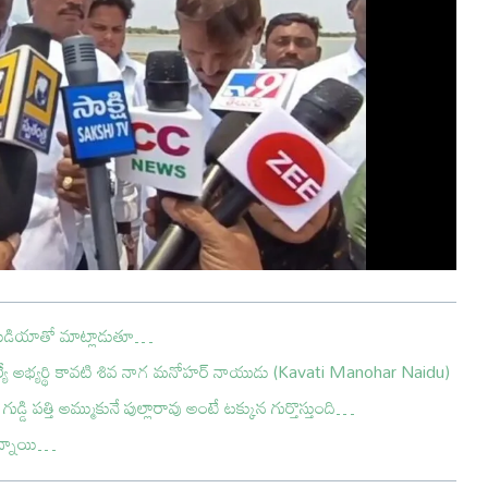
మీడియాతో మాట్లాడుతూ…
్మెల్యే అభ్యర్థి కావటి శివ నాగ మనోహర్ నాయుడు (Kavati Manohar Naidu)
ుడ్డి పత్తి అమ్ముకునే పుల్లారావు అంటే టక్కున గుర్తొస్తుంది…
 ఉన్నాయి…