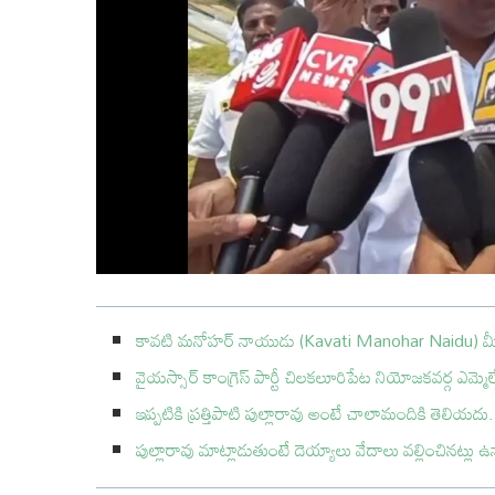
కావటి మనోహర్ నాయుడు (Kavati Manohar Naidu) 
వైయస్సార్ కాంగ్రెస్ పార్టీ చిలకలూరిపేట నియోజకవర్గ ఎమ
ఇప్పటికి ప్రత్తిపాటి పుల్లారావు అంటే చాలామందికి తెలియదు. గ
పుల్లారావు మాట్లాడుతుంటే దెయ్యాలు వేదాలు వల్లించినట్లు