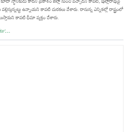
 కూడా స్థానికుడు కాదని ప్రకాశం జిల్లా నుంచి వచ్చాడని కావటి, పుల్లారావుపై
ల్లిస్తున్నట్టు ఉన్నాయని కావటి చురకలు వేశారు. రానున్న ఎన్నికల్లో రాష్ట్రంలో
్తామని కావటి ధీమా వ్యక్తం చేశారు.
రేటు’…