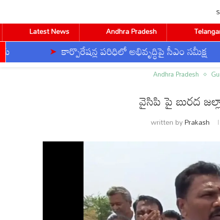
S
Latest News
Andhra Pradesh
Telanga
కార్పొరేషన్ల పరిధిలో అభివృద్ధిపై సీఎం సమీక్ష
కాణ
Home
Andhra Pradesh
వైసిపి పై బురద జల్లాలని చూస్తు
Andhra Pradesh
Gu
వైసిపి పై బురద జల్
CVR ENGLISH
CVR HEALTH
CVR OM
written by
Prakash
BUSINESS
DEVOTIONAL
TECHNOLOGY