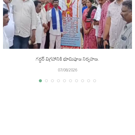
గద్దర్ విగ్రహానికి భూమిపూజ నిర్వహణ.
07/08/2026