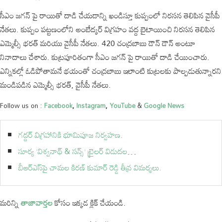
సీఎం జగన్ పై రాయితో దాడి చేయడాన్ని ఖండిస్తూ కుప్పంలో నిరసన తెలిపిన వైసీపీ
నేతలు. కుప్పం పట్టణంలోని అంబేద్కర్ విగ్రహం వద్ద బైటాయించి నిరసన తెలిపిన
ఎమ్మెల్సీ భరత్ మరియు వైసీపీ నేతలు. 420 చంద్రబాబు డౌన్ డౌన్ అంటూ
నినాదాలు చేశారు. కుట్రపూరితంగా సీఎం జగన్ పై రాయితో దాడి చేయించారు.
ఎన్నికల్లో ఓడిపోతామనే భయంతో చంద్రబాబు ఇలాంటి కుట్రలకు పాల్పడుతున్నారని
మండిపడిన ఎమ్మెల్సీ భరత్, వైసీపీ నేతలు.
Follow us on :
Facebook
,
Instagram
,
YouTube
&
Google News
గద్దర్ విగ్రహానికి భూమిపూజ నిర్వహణ.
సూర్య ‘విశ్వనాథ్ & సన్స్’ ట్రైలర్ విడుదల…
బీఆర్ఎస్‌పై చామల కిరణ్ కుమార్ రెడ్డి తీవ్ర విమర్శలు.
మరిన్ని
తాజావార్తల
కోసం ఇక్కడ క్లిక్ చేయండి.