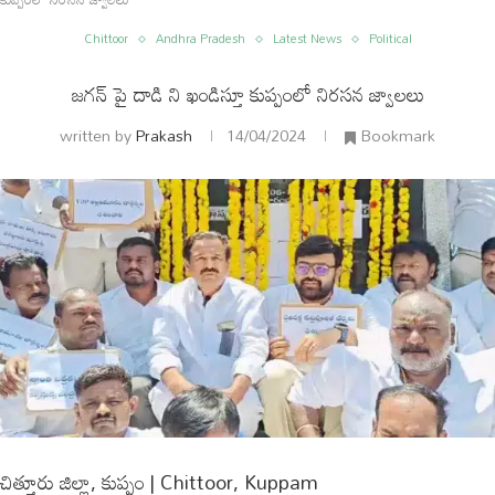
Chittoor
Andhra Pradesh
Latest News
Political
జగన్ పై దాడి ని ఖండిస్తూ కుప్పంలో నిరసన జ్వాలలు
written by
Prakash
14/04/2024
Bookmark
ం
అంతర్జాతీయం
చిత్తూరు జిల్లా, కుప్పం | Chittoor, Kuppam