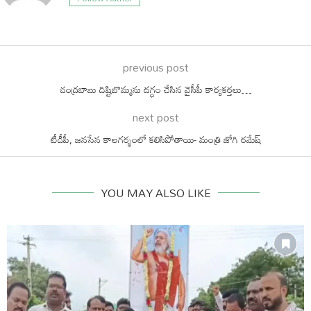
previous post
చంద్రబాబు దిష్టిబొమ్మను దగ్ధం చేసిన వైసీపీ కార్యకర్తలు…
next post
టీడీపీ, జనసేన కాలగర్భంలో కలిసిపోతాయి- మంత్రి జోగి రమేష్
YOU MAY ALSO LIKE