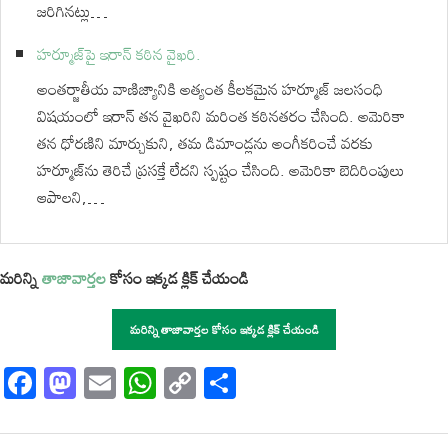
జరిగినట్లు…
హర్మూజ్‌పై ఇరాన్‌ కఠిన వైఖరి.
అంతర్జాతీయ వాణిజ్యానికి అత్యంత కీలకమైన హర్మూజ్ జలసంధి
విషయంలో ఇరాన్‌ తన వైఖరిని మరింత కఠినతరం చేసింది. అమెరికా
తన ధోరణిని మార్చుకుని, తమ డిమాండ్లను అంగీకరించే వరకు
హర్మూజ్‌ను తెరిచే ప్రసక్తే లేదని స్పష్టం చేసింది. అమెరికా బెదిరింపులు
ఆపాలని,…
మరిన్ని
తాజావార్తల
కోసం ఇక్కడ క్లిక్ చేయండి
మరిన్ని తాజావార్తల కోసం ఇక్కడ క్లిక్ చేయండి
Facebook
Mastodon
Email
WhatsApp
Copy
Share
Link