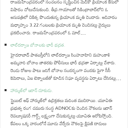
రాజమహేంద్రవరంలో సంచలనం సృష్టించిన మెడికో ప్రియాంక కేసులో
విషాదం చోటుచేసుకుంది. తీవ్ర గాయాలతో సికింద్రాబాద్‌లోని ఓ
ఆసుపత్రిలో చికిత్స పొందుతున్న ప్రియాంక మృతి చెందారు. ఆదివారం
మధ్యాహ్నం 3.22 గంటలకు ప్రియాంక మృతి చెందినట్లు వైద్యులు
ప్రకటించారు. రాజమహేంద్రవరంలో ఓ మాల్‌…
లాల్‌దర్వాజ బోనాలకు భారీ భద్రత.
హైదరాబాద్‌ పాతబస్తీలోని లాల్‌దర్వాజ సింహవాహిని మహంకాళి
అమ్మవారి బోనాల జాతరకు పోలీసులు భారీ భద్రతా ఏర్పాట్లు చేశారు.
రెండు రోజుల పాటు జరిగే బోనాల సందర్భంగా వందకు పైగా సీసీ
కెమెరాలు, ఏఐ టెక్నాలజీతో కూడిన నిఘా వ్యవస్థను ఏర్పాటు చేసినట్లు…
హార్ముజ్‌లో ఇరాన్‌ దూకుడు.
స్ట్రెయిట్‌ ఆఫ్‌ హార్ముజ్‌లో ఉద్రిక్తతలు మరింత ముదిరాయి. యూఏఈ
ప్రభుత్వ రంగ చమురు సంస్థ ADNOCకు చెందిన నౌకలను ఇరాన్‌
రెవల్యూషనరీ గార్డ్స్‌ లక్ష్యంగా చేసుకున్నట్లు యూఏఈ ఆరోపిస్తోంది.
కేవలం ఒక్క వారంలోనే మూడు వేర్వేరు నౌకలపై క్షిపణి దాడులు