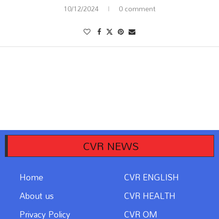
10/12/2024
0 comment
CVR NEWS
Home
CVR ENGLISH
About us
CVR HEALTH
Privacy Policy
CVR OM