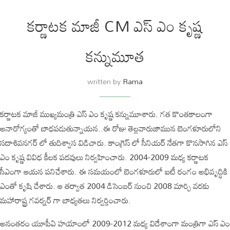
కర్ణాటక మాజీ CM ఎస్ ఎం కృష్ణ
కన్నుమూత
written by
Rama
కర్ణాటక మాజీ ముఖ్యమంత్రి ఎస్ ఎం కృష్ణ కన్నుమూశారు. గత కొంతకాలంగా
అనారోగ్యంతో బాధపడుతున్నాయన..ఈ రోజు తెల్లవారుజామున బెంగళూరులోని
సదాశివనగర్ లో తుదిశ్వాస విడిచారు. కాంగ్రెస్ లో సీనియర్ నేతగా కొనసాగిన ఎస్
ఎం కృష్ణ వివిధ కీలక పదవులు నిర్వహించారు. 2004-2009 మధ్య కర్ణాటక
సీఎంగా ఆయన పనిచేశారు. ఈ సమయంలో బెంగళూరులో ఐటీ రంగం అభివృద్ధికి
ఎంతో కృషి చేశారు. ఆ తర్వాత 2004 డిసెంబర్ నుంచి 2008 మార్చి వరకు
మహారాష్ట్ర గవర్నర్ గా బాధ్యతలు నిర్వర్తించారు.
అనంతరం యూపీఏ హయాంలో 2009-2012 మధ్య విదేశాంగా మంత్రిగా ఎస్ ఎం