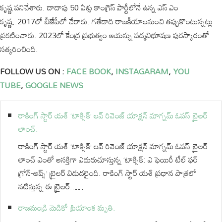
కృష్ణ పనిచేశారు. దాదాపు 50 ఏళ్లు కాంగ్రెస్ పార్టీలోనే ఉన్న ఎస్ ఎం
కృష్ణ,.2017లో బీజేపీలో చేరారు. గతేడాది రాజకీయాలనుంచి తప్పుకొంటున్నట్లు
ప్రకటించారు. 2023లో కేంద్ర ప్రభుత్వం ఆయన్ను పద్మవిభూషణ పురస్కారంతో
సత్కరించింది.
FOLLOW US ON :
FACE BOOK
,
INSTAGARAM
,
YOU
TUBE
,
GOOGLE NEWS
రాకింగ్ స్టార్ యశ్ ‘టాక్సిక్’ లవ్ రివెంజ్ యాక్షన్ మాగ్నమ్ ఓపస్‌ ట్రైలర్
లాంచ్.
రాకింగ్ స్టార్ యశ్ ‘టాక్సిక్’ లవ్ రివెంజ్ యాక్షన్ మాగ్నమ్ ఓపస్‌ ట్రైలర్
లాంచ్ ఎంతో ఆసక్తిగా ఎదురుచూస్తున్న ‘టాక్సిక్: ఎ ఫెయిరీ టేల్ ఫర్
గ్రోన్-అప్స్’ ట్రైలర్ విడుదలైంది. రాకింగ్ స్టార్ యశ్ ప్రధాన పాత్రలో
నటిస్తున్న ఈ ట్రైలర్..…
రాజమండ్రి మెడికో ప్రియాంక మృతి.