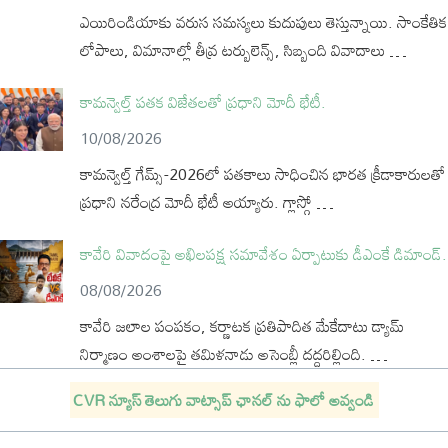
ఎయిరిండియాకు వరుస సమస్యలు కుదుపులు తెస్తున్నాయి. సాంకేతిక
లోపాలు, విమానాల్లో తీవ్ర టర్బులెన్స్‌, సిబ్బంది వివాదాలు …
కామన్వెల్త్‌ పతక విజేతలతో ప్రధాని మోదీ భేటీ.
10/08/2026
కామన్వెల్త్‌ గేమ్స్‌-2026లో పతకాలు సాధించిన భారత క్రీడాకారులతో
ప్రధాని నరేంద్ర మోదీ భేటీ అయ్యారు. గ్లాస్గో …
కావేరి వివాదంపై అఖిలపక్ష సమావేశం ఏర్పాటుకు డీఎంకే డిమాండ్.
08/08/2026
కావేరి జలాల పంపకం, కర్ణాటక ప్రతిపాదిత మేకేదాటు డ్యామ్
నిర్మాణం అంశాలపై తమిళనాడు అసెంబ్లీ దద్దరిల్లింది. …
CVR
న్యూస్
తెలుగు
వాట్సాప్
ఛానల్
ను
ఫాలో
అవ్వండి