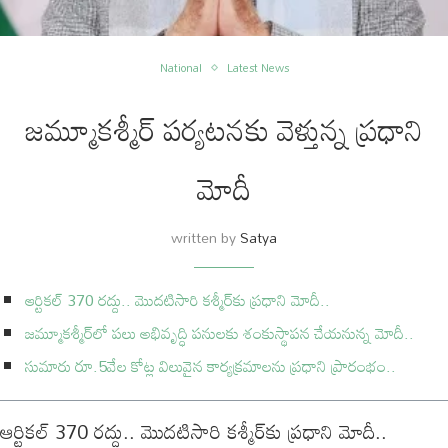
National
Latest News
జ‌మ్మూక‌శ్మీర్ ప‌ర్య‌ట‌న‌కు వెళ్తున్న ప్ర‌ధాని
మోదీ
written by
Satya
ఆర్టికల్‌ 370 రద్దు.. మొదటిసారి కశ్మీర్‌కు ప్రధాని మోదీ..
జ‌మ్మూక‌శ్మీర్‌లో ప‌లు అభివృద్ధి ప‌నుల‌కు శంకుస్థాప‌న చేయ‌నున్న మోదీ..
సుమారు రూ.5వేల కోట్ల విలువైన కార్య‌క్ర‌మాల‌ను ప్ర‌ధాని ప్రారంభం..
ఆర్టికల్‌ 370 రద్దు.. మొదటిసారి కశ్మీర్‌కు ప్రధాని మోదీ..