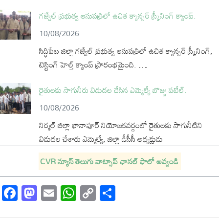
గజ్వేల్ ప్రభుత్వ ఆసుపత్రిలో ఉచిత క్యాన్సర్ స్క్రీనింగ్ క్యాంప్.
10/08/2026
సిద్ధిపేట జిల్లా గజ్వేల్ ప్రభుత్వ ఆసుపత్రిలో ఉచిత క్యాన్సర్ స్క్రీనింగ్,
టెస్టింగ్ హెల్త్ క్యాంప్ ప్రారంభమైంది. …
రైతులకు సాగునీరు విడుదల చేసిన ఎమ్మెల్యే బొజ్జు పటేల్.
10/08/2026
నిర్మల్ జిల్లా ఖానాపూర్ నియోజకవర్గంలో రైతులకు సాగునీటిని
విడుదల చేశారు ఎమ్మెల్యే, జిల్లా డీసీసీ అధ్యక్షుడు …
CVR న్యూస్ తెలుగు వాట్సాప్ ఛానల్ ఫాలో అవ్వండి
Facebook
Mastodon
Email
WhatsApp
Copy
Share
Link