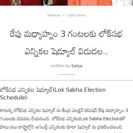
National
Latest News
రేపు మధ్యాహ్నం 3 గంటలకు లోక్‌సభ
ఎన్నికల షెడ్యూల్ విడుదల..
written by
Satya
లోక్‌సభ ఎన్నికల షెడ్యూల్(Lok Sabha Election
Schedule):
రానున్న లోక్‌సభ ఎన్నికల షెడ్యూల్ ను కేంద్ర ఎలక్షన్ కమిషన్ రేపు మధ్యాహ్నం 3
గంటలకు విడుదల చేయనుంది. లోక్‌సభ ఎన్నికల(Lok Sabha Election)తో
పాటు పలు రాష్ట్రాల్లోని అసెంబ్లీ ఎన్నికలకు కూడా షెడ్యూల్ ను ప్రకటించనుంది.