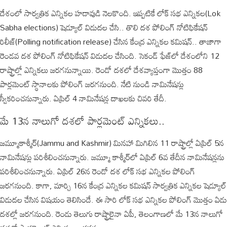
దేశంలో సార్వత్రిక ఎన్నికల హడావుడి నెలకొంది. ఇప్పటికే లోక్ సభ ఎన్నికల(Lok
Sabha elections) షెడ్యూల్ విడుదల చేసి.. తొలి దశ పోలింగ్ నోటిఫికేషన్
రిలీజ్(Polling notification release) చేసిన కేంద్ర ఎన్నికల కమిషన్.. తాజాగా
రెండవ దశ పోలింగ్ నోటిఫికేషన్ విడుదల చేసింది. సెకండ్ ఫేజ్‌లో దేశంలోని 12
రాష్ట్రాల్లో ఎన్నికలు జరగనున్నాయి. రెండో దశలో దేశవ్యాప్తంగా మొత్తం 88
పార్లమెంట్ స్థానాలకు పోలింగ్ జరగనుంది. నేటి నుండి నామినేషన్లు
స్వీకరించనున్నారు. ఏప్రిల్ 4 నామినేషన్ల దాఖలకు చివరి తేదీ.
మే 13న నాలుగో దశలో పార్లమెంట్ ఎన్నికలు..
జమ్మూకాశ్మీర్(Jammu and Kashmir) మినహా మిగిలిన 11 రాష్ట్రాల్లో ఏప్రిల్ 5న
నామినేషన్లు పరిశీలించనున్నారు. జమ్మూ కాశ్మీర్‌లో ఏప్రిల్ 6వ తేదీన నామినేషన్లను
పరిశీలించనున్నారు. ఏప్రిల్ 26న రెండో దశ లోక్ సభ ఎన్నికల పోలింగ్
జరగనుంది. కాగా, మార్చి 16న కేంద్ర ఎన్నికల కమిషన్ సార్వత్రిక ఎన్నికల షెడ్యూల్
విడుదల చేసిన విషయం తెలిసిందే. ఈ సారి లోక్ సభ ఎన్నికల పోలింగ్ మొత్తం ఏడు
దశల్లో జరగనుంది. రెండు తెలుగు రాష్ట్రాలైనా ఏపీ, తెలంగాణలో మే 13న నాలుగో