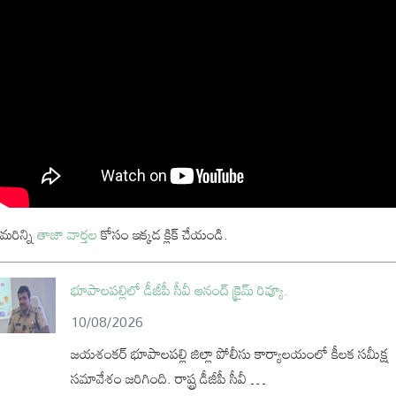
మరిన్ని
తాజా వార్తల
కోసం ఇక్కడ క్లిక్ చేయండి.
భూపాలపల్లిలో డీజీపీ సీవీ ఆనంద్ క్రైమ్ రివ్యూ.
10/08/2026
జయశంకర్ భూపాలపల్లి జిల్లా పోలీసు కార్యాలయంలో కీలక సమీక్ష
సమావేశం జరిగింది. రాష్ట్ర డీజీపీ సీవీ …