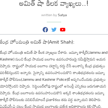
అమిత్ షా కీలక వ్యాఖ్యలు..!
written by
Satya
F
T
Y
a
w
o
c
i
u
కేంద్ర హోంమంత్రి అమిత్ షా(Amit Shah):
e
t
T
b
t
u
o
e
b
కేంద్ర హోంమంత్రి అమిత్ షా కీలక వ్యాఖ్యలు చేశారు. జమ్మూ కాశ్మీర్(Jammu and
o
r
e
k
Kashmir) నుంచి కేంద్ర సాయుధ బలగాల ఉపసంహరణపై సమీక్షిస్తామని ఆయన
చెప్పారు. రాష్ట్రంలో సాయుధ బలగాల చట్టాన్ని రద్దు చేసే అంశాన్ని కేంద్ర ప్రభుత్వం
పరిశీలిస్తుందని అన్నారు. సైన్యాన్ని ఉపసంహరించుకొని శాంతిభద్రతలను జమ్మూ
కాశ్మీర్ పోలీసుల(Jammu and Kashmir Police)కే అప్పగించేందుకు ప్రభుత్వం
యోచిస్తోందని చెప్పారు. సెప్టెంబర్‌లోపు రాష్ట్రంలో అసెంబ్లీ ఎన్నికలు జరుగుతాయని
చెప్పారు. కేంద్ర బలగాలను ఉపసంహరించుకొని అక్కడి శాంతిభద్రతలను జమ్మూ
కాశ్మీర్ పోలీసులకు వదిలివేయాలనే ప్రణాళికలు తమ వద్ద ఉన్నాయని తెలిపారు.
ఏఎఫ్‌ఎస్పీఏ చట్టం కేంద్ర సాయుధ బలగాలకు ప్రత్యేక అధికారాలను కల్పిస్తోంది.