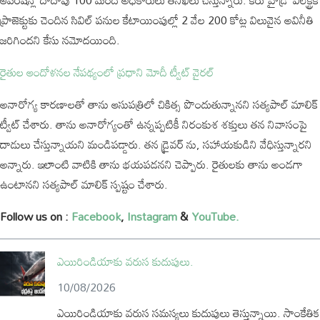
ఆపరేషన్లో దాదాపు 100 మంది అధికారులు తనిఖీలు చేస్తున్నారు. కిరు హైడ్రో ఎలెక్ట్రిక్
ప్రాజెక్టుకు చెందిన సివిల్ పనుల కేటాయింపుల్లో 2 వేల 200 కోట్ల విలువైన అవినీతి
జరిగిందని కేసు నమోదయింది.
రైతుల ఆందోళనల నేపథ్యంలో ప్రధాని మోదీ ట్వీట్ వైరల్
అనారోగ్య కారణాలతో తాను ఆసుపత్రిలో చికిత్స పొందుతున్నానని సత్యపాల్ మాలిక్
ట్వీట్ చేశారు. తాను అనారోగ్యంతో ఉన్నప్పటికీ నిరంకుశ శక్తులు తన నివాసంపై
దాడులు చేస్తున్నాయని మండిపడ్డారు. తన డ్రైవర్ ను, సహాయకుడిని వేధిస్తున్నారని
అన్నారు. ఇలాంటి వాటికి తాను భయపడనని చెప్పారు. రైతులకు తాను అండగా
ఉంటానని సత్యపాల్ మాలిక్ స్పష్టం చేశారు.
Follow us on :
Facebook
,
Instagram
&
YouTube.
ఎయిరిండియాకు వరుస కుదుపులు.
10/08/2026
ఎయిరిండియాకు వరుస సమస్యలు కుదుపులు తెస్తున్నాయి. సాంకేతిక