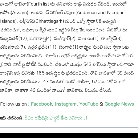
నాలుగో జాబితా(Fourth list)ను శనివారం రాత్రి విడుదల చేసింది. ఇందులో
అసోం(Assam), అండమాన్ నికోబర్ దీవులు(Andaman and Nicobar
Islands), ఛత్తీస్‌గఢ్‌(Chhattisgarh) నుంచి ఒక్కో స్థానానికి అభ్యర్థిని
ప్రకటించగా, జమ్మూ కాశ్మీర్ నుంచి ఇద్దరికి సీట్లు కేటాయించింది. వీటితోపాటు
మధ్యప్రదేశ్(12), మహారాష్ట్ర(4), మణిపూర్(2), మిజోరం(1), రాజస్థాన్(3),
తమిళనాడు(7), ఉత్తర ప్రదేశ్(11), బెంగాల్(1) రాష్ట్రాల నుంచి పలు స్థానాలకు
అభ్యర్థులను ప్రకటించింది. యూపీ కాంగ్రెస్ అధ్యక్షుడు అజయ్ రాయ్‌ను మరోసారి
ప్రధాని మోడీపై పోటీకి దించింది. దేశంలో మొత్తం 543 లోక్‌సభ స్థానాలకుగానూ
కాంగ్రెస్ ఇప్పటివరకు 185 అభ్యర్థులను ప్రకటించింది. తొలి జాబితాలో 39 మంది
అభ్యర్థులను ప్రకటించగా, 43 మందితో రెండో జాబితా, 57 మందితో మూడో
జాబితా, తాజాగా 46 మందితో నాలుగో జాబితాను విడుదల చేసింది.
Follow us on :
Facebook
,
Instagram
,
YouTube
&
Google News
ఇది చదవండి:
సీఎం రమేష్‌పై ఫోర్జరీ కేసు నమోదు..!