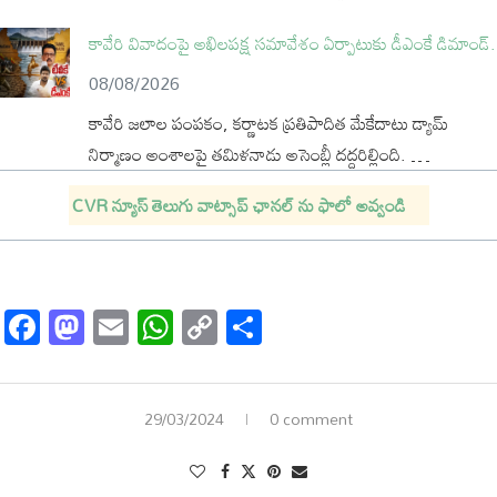
కావేరి వివాదంపై అఖిలపక్ష సమావేశం ఏర్పాటుకు డీఎంకే డిమాండ్.
08/08/2026
కావేరి జలాల పంపకం, కర్ణాటక ప్రతిపాదిత మేకేదాటు డ్యామ్
నిర్మాణం అంశాలపై తమిళనాడు అసెంబ్లీ దద్దరిల్లింది. …
CVR
న్యూస్
తెలుగు
వాట్సాప్
ఛానల్
ను
ఫాలో
అవ్వండి
Facebook
Mastodon
Email
WhatsApp
Copy
Share
Link
29/03/2024
0 comment