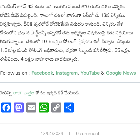
కౌంటింగ్ జూన్ 4న ఉంటుంది. ఇంతకు ముందే తొలి రెండు దశల ఎన్నికల
నోటిఫికేషన్ విడులైంది. నాలుగో దశలో భాగంగా ఏపీలో మే 13న ఎన్నికలు
నిర్వహిస్తారు. దీనికి త్వరలోనే నోటిఫికేషన్ విడుదల కానుంది. ఎన్నికల వేళ
దేశంలోని ప్రధాన పార్టీలన్నీ ఇప్పటికే తమ అభ్యర్థుల విషయంపై తుది నిర్ణయాలు
తీసుకున్నాయి. దేశంలో 10.5 లక్షల పోలింగ్ స్టేషన్లను ఈసీ ఏర్పాటు చేస్తుంది.
1.5 కోట్ల మంది పోలింగ్ అధికారులు, భద్రతా సిబ్బంది పనిచేస్తారు. 55 లక్షల
ఈవీఎంలు, 4 లక్షల వాహనాలు వాడనున్నారు.
Follow us on :
Facebook
,
Instagram
,
YouTube
&
Google News
మరిన్ని
తాజా
వార్తల
కోసం
ఇక్కడ
క్లిక్
చేయండి
.
Facebook
Mastodon
Email
WhatsApp
Copy
Share
Link
12/04/2024
0 comment