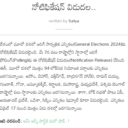
నోటిఫికేషన్ విడుదల..
written by
Satya
దేశంలో మూడో దశలో జరిగే సార్వత్రిక ఎన్నికల(General Elections 2024)కు
నోటిఫికేషన్ విడుదలైంది. మే 7న పలు రాష్ట్రాల్లోని స్థానాల్లో జరిగే
పోలింగ్‌(Polling)కు ఈ నోటిఫికేషన్ విడుదల(Notification Release) చేసింది
ఈసీ. మూడో దశలో మొత్తం 94 లోక్‌సభ నియోజక వర్గాలకు ఎన్నికలు
జరగనున్నాయి. అసోం, బిహార్, ఛత్తీస్‌గఢ్, దాద్రనగర్ హావేలి, డామన్ డయ్యు,
గుజరాత్, గోవా, జమ్మూకశ్మీర్, కర్ణాటక, మహారాష్ట్ర, మధ్యప్రదేశ్, పశ్చిమ బెంగాల్
రాష్ట్రాల్లో పలు స్థానాలకు ఎన్నికలు జరగనున్నాయి. కాగా, లోక్‌ సభతో పాటు ఏపీ,
అరుణాచల్ ప్రదేశ్, ఒడిశా, సిక్కిం ఎన్నికల షెడ్యూల్ కూడా విడుదలైంది. ఎన్నికలు
ఏప్రిల్ 17 నుంచి మొత్తం ఏడు దశల్లో జరగనున్నాయి.
ఇది చదవండి:
ఆమ్ ఆద్మీ పార్టీకి మరో షాక్..!