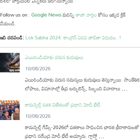
దశలో పార్లమెంట్ ఎన్నికలు జరగనున్నాయి.
Follow us on :
Google News
మరిన్ని
తాజా వార్తల
కోసం ఇక్కడ క్లిక్
చేయండి.
ఇది చదవండి:
Lok Sabha 2024: కాంగ్రెస్ ఏడవ జాబితా విడుదల..!
ఎయిరిండియాకు వరుస కుదుపులు.
10/08/2026
ఎయిరిండియాకు వరుస సమస్యలు కుదుపులు తెస్తున్నాయి. సాంకేతిక
లోపాలు, విమానాల్లో తీవ్ర టర్బులెన్స్‌, సిబ్బంది వివాదాలు …
కామన్వెల్త్‌ పతక విజేతలతో ప్రధాని మోదీ భేటీ.
10/08/2026
కామన్వెల్త్‌ గేమ్స్‌-2026లో పతకాలు సాధించిన భారత క్రీడాకారులతో
ప్రధాని నరేంద్ర మోదీ భేటీ అయ్యారు. గ్లాస్గో …