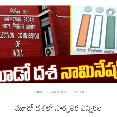
National
Latest News
Political
మూడో దశలో సార్వత్రిక ఎన్నికల