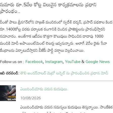
సుమారు రూ.5వేల కోట్ల విలువైన కార్య‌క్ర‌మాల‌ను ప్ర‌ధాని
ప్రారంభం..
దీంతో పాటు శ్రీన‌గ‌ర్‌లోని హ‌జ్ర‌త్ మందిరంలో స్వ‌దేశ్ ద‌ర్శ‌న్‌, ప్ర‌సాద్ ప‌థ‌కాల కింద
రూ.1400కోట్ల వ‌ర‌కు పర్యాటక రంగానికి చెందిన ప్రాజెక్టుల‌ను ప్రారంభిస్తార‌ని
స‌మాచారం. అంతేగాక ఇటీవ‌ల కొత్త‌గా కొలువులు సాధించిన దాదాపు 1000
మందికి మోదీ అపాయింట్‌మెంట్ లెట‌ర్లు ఇవ్వ‌నున్నారు. అలాగే 2వేల రైతు సేవా
కేంద్రాల‌ను ఏర్పాటుచేస్తార‌ని బీజేపీ పార్టీ వ‌ర్గాలు వెల్ల‌డించాయి.
Follow us on :
Facebook
,
Instagram
,
YouTube
&
Google News
ఇది చదవండి:
తొలి అండర్‌వాటర్‌ మెట్రో టన్నెల్‌ ను ప్రారంభించిన ప్రధాన మోదీ
ఎయిరిండియాకు వరుస కుదుపులు.
10/08/2026
ఎయిరిండియాకు వరుస సమస్యలు కుదుపులు తెస్తున్నాయి. సాంకేతిక