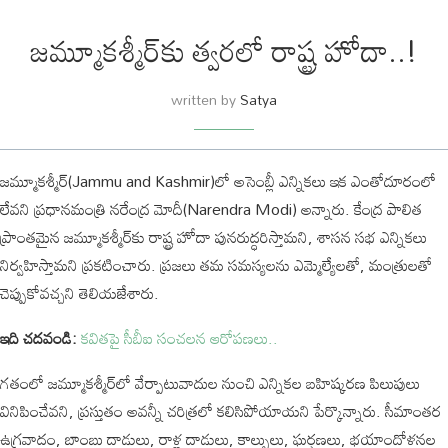
జమ్మూకశ్మీర్‌కు త్వరలో రాష్ట్ర హోదా..!
written by
Satya
జమ్మూకశ్మీర్‌(Jammu and Kashmir)లో అసెంబ్లీ ఎన్నికలు ఇక ఎంతోదూరంలో
లేవని ప్రధానమంత్రి నరేంద్ర మోదీ(Narendra Modi) అన్నారు. కేంద్ర పాలిత
ప్రాంతమైన జమ్మూకశ్మీర్‌కు రాష్ట్ర హోదా పునరుద్ధరిస్తామని, శాసన సభ ఎన్నికలు
నిర్వహిస్తామని ప్రకటించారు. ప్రజలు తమ సమస్యలను ఎమ్మెల్యేలతో, మంత్రులతో
చెప్పుకోవచ్చని తెలియజేశారు.
ఇది చదవండి:
కవితపై సీబీఐ సంచలన ఆరోపణలు..
గతంలో జమ్మూకశ్మీర్‌లో వేర్పాటువాదుల నుంచి ఎన్నికల బహిష్కరణ పిలుపులు
వినిపించేవని, ప్రస్తుతం అవన్నీ చరిత్రలో కలిసిపోయాయని పేర్కొన్నారు. సీమాంతర
ఉగ్రవాదం, బాంబు దాడులు, రాళ్ల దాడులు, కాల్పులు, ఘర్షణలు, భయాందోళనల