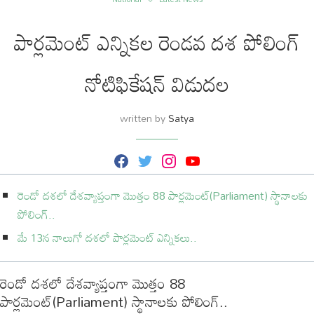
పార్లమెంట్ ఎన్నికల రెండవ దశ పోలింగ్
నోటిఫికేషన్ విడుదల
written by
Satya
F
T
I
Y
a
w
n
o
c
i
s
u
రెండో దశలో దేశవ్యాప్తంగా మొత్తం 88 పార్లమెంట్(Parliament) స్థానాలకు
e
t
t
T
b
t
a
u
పోలింగ్..
o
e
g
b
o
r
r
e
మే 13న నాలుగో దశలో పార్లమెంట్ ఎన్నికలు..
k
a
m
రెండో దశలో దేశవ్యాప్తంగా మొత్తం 88
పార్లమెంట్(Parliament) స్థానాలకు పోలింగ్..