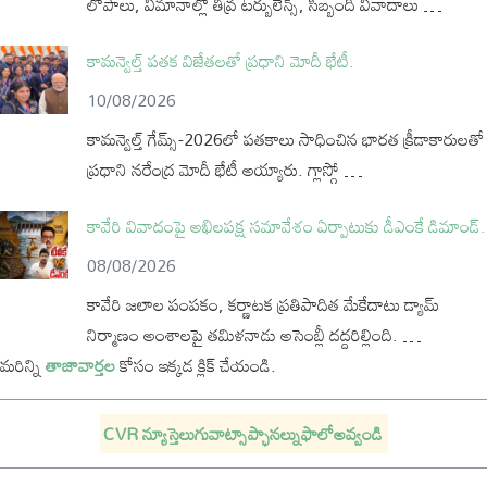
లోపాలు, విమానాల్లో తీవ్ర టర్బులెన్స్‌, సిబ్బంది వివాదాలు …
కామన్వెల్త్‌ పతక విజేతలతో ప్రధాని మోదీ భేటీ.
10/08/2026
కామన్వెల్త్‌ గేమ్స్‌-2026లో పతకాలు సాధించిన భారత క్రీడాకారులతో
ప్రధాని నరేంద్ర మోదీ భేటీ అయ్యారు. గ్లాస్గో …
కావేరి వివాదంపై అఖిలపక్ష సమావేశం ఏర్పాటుకు డీఎంకే డిమాండ్.
08/08/2026
కావేరి జలాల పంపకం, కర్ణాటక ప్రతిపాదిత మేకేదాటు డ్యామ్
నిర్మాణం అంశాలపై తమిళనాడు అసెంబ్లీ దద్దరిల్లింది. …
మరిన్ని
తాజావార్తల
కోసం ఇక్కడ క్లిక్ చేయండి.
CVR న్యూస్తెలుగువాట్సాప్ఛానల్నుఫాలోఅవ్వండి