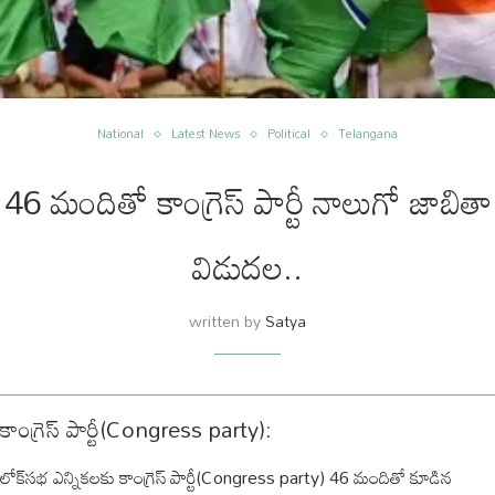
National
Latest News
Political
Telangana
46 మందితో కాంగ్రెస్ పార్టీ నాలుగో జాబితా
విడుదల..
written by
Satya
కాంగ్రెస్ పార్టీ(Congress party):
లోక్‌సభ ఎన్నికలకు కాంగ్రెస్ పార్టీ(Congress party) 46 మందితో కూడిన