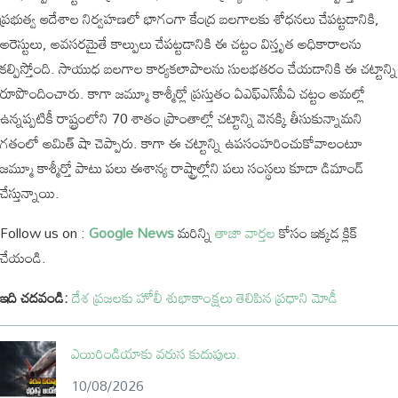
ప్రభుత్వ ఆదేశాల నిర్వహణలో భాగంగా కేంద్ర బలగాలకు శోధనలు చేపట్టడానికి,
అరెస్టులు, అవసరమైతే కాల్పులు చేపట్టడానికి ఈ చట్టం విస్తృత అధికారాలను
కల్పిస్తోంది. సాయుధ బలగాల కార్యకలాపాలను సులభతరం చేయడానికి ఈ చట్టాన్ని
రూపొందించారు. కాగా జమ్మూ కాశ్మీర్లో ప్రస్తుతం ఏఎఫ్‌ఎస్‌పీఏ చట్టం అమల్లో
ఉన్నప్పటికీ రాష్ట్రంలోని 70 శాతం ప్రాంతాల్లో చట్టాన్ని వెనక్కి తీసుకున్నామని
గతంలో అమిత్ షా చెప్పారు. కాగా ఈ చట్టాన్ని ఉపసంహరించుకోవాలంటూ
జమ్మూ కాశ్మీర్తో పాటు పలు ఈశాన్య రాష్ట్రాల్లోని పలు సంస్థలు కూడా డిమాండ్
చేస్తున్నాయి.
Follow us on :
Google News
మరిన్ని
తాజా వార్తల
కోసం ఇక్కడ క్లిక్
చేయండి.
ఇది చదవండి:
దేశ ప్రజలకు హోలీ శుభాకాంక్షలు తెలిపిన ప్రధాని మోడీ
ఎయిరిండియాకు వరుస కుదుపులు.
10/08/2026