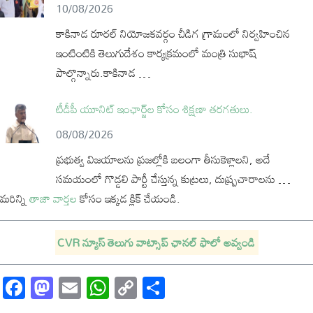
10/08/2026
కాకినాడ రూరల్ నియోజకవర్గం చీడిగ గ్రామంలో నిర్వహించిన
ఇంటింటికి తెలుగుదేశం కార్యక్రమంలో మంత్రి సుభాష్
పాల్గొన్నారు.కాకినాడ …
టీడీపీ యూనిట్ ఇంఛార్జ్‌ల కోసం శిక్షణా తరగతులు.
08/08/2026
ప్రభుత్వ విజయాలను ప్రజల్లోకి బలంగా తీసుకెళ్లాలని, అదే
సమయంలో గొడ్డలి పార్టీ చేస్తున్న కుట్రలు, దుష్ప్రచారాలను …
మరిన్ని
తాజా వార్తల
కోసం ఇక్కడ క్లిక్ చేయండి.
CVR న్యూస్ తెలుగు వాట్సాప్ ఛానల్ ఫాలో అవ్వండి
Facebook
Mastodon
Email
WhatsApp
Copy
Share
Link