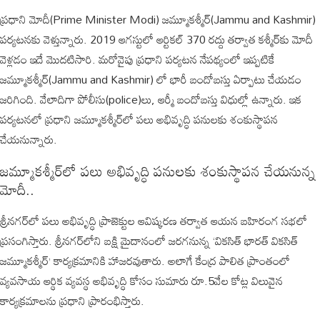
ప్ర‌ధాని మోదీ(Prime Minister Modi) జ‌మ్మూక‌శ్మీర్(Jammu and Kashmir)
ప‌ర్య‌ట‌న‌కు వెళ్తున్నారు. 2019 ఆగ‌స్టులో ఆర్టిక‌ల్ 370 ర‌ద్దు త‌ర్వాత క‌శ్మీర్‌కు మోదీ
వెళ్ల‌డం ఇదే మొద‌టిసారి. మ‌రోవైపు ప్ర‌ధాని ప‌ర్య‌ట‌న నేప‌థ్యంలో ఇప్ప‌టికే
జ‌మ్మూక‌శ్మీర్‌(Jammu and Kashmir) లో భారీ బందోబస్తు ఏర్పాటు చేయ‌డం
జ‌రిగింది. వేలాదిగా పోలీసు(police)లు, ఆర్మీ బందోబ‌స్తు విధుల్లో ఉన్నారు. ఇక
ప‌ర్య‌ట‌న‌లో ప్ర‌ధాని జ‌మ్మూక‌శ్మీర్‌లో ప‌లు అభివృద్ధి ప‌నుల‌కు శంకుస్థాప‌న
చేయ‌నున్నారు.
జ‌మ్మూక‌శ్మీర్‌లో ప‌లు అభివృద్ధి ప‌నుల‌కు శంకుస్థాప‌న చేయ‌నున్న
మోదీ..
శ్రీన‌గ‌ర్‌లో ప‌లు అభివృద్ధి ప్రాజెక్టుల ఆవిష్క‌ర‌ణ త‌ర్వాత ఆయ‌న బ‌హిరంగ సభ‌లో
ప్ర‌సంగిస్తారు. శ్రీన‌గ‌ర్‌లోని బ‌క్షి మైదానంలో జ‌ర‌గ‌నున్న ‘విక‌సిత్ భార‌త్‌ విక‌సిత్
జ‌మ్మూక‌శ్మీర్’ కార్య‌క్ర‌మానికి హాజ‌ర‌వుతారు. అలాగే కేంద్ర పాలిత ప్రాంతంలో
వ్య‌వ‌సాయ ఆర్థిక వ్య‌వ‌స్థ అభివృద్ధి కోసం సుమారు రూ.5వేల కోట్ల విలువైన
కార్య‌క్ర‌మాల‌ను ప్ర‌ధాని ప్రారంభిస్తారు.