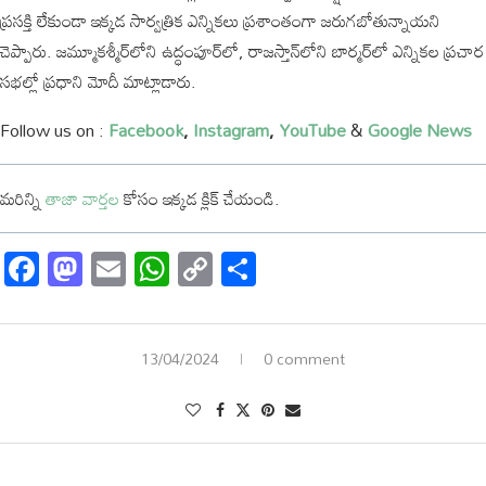
ప్రసక్తి లేకుండా ఇక్కడ సార్వత్రిక ఎన్నికలు ప్రశాంతంగా జరుగబోతున్నాయని
చెప్పారు. జమ్మూకశ్మీర్‌లోని ఉద్ధంపూర్‌లో, రాజస్తాన్‌లోని బార్మర్‌లో ఎన్నికల ప్రచార
సభల్లో ప్రధాని మోదీ మాట్లాడారు.
Follow us on :
Facebook
,
Instagram
,
YouTube
&
Google News
మరిన్ని
తాజా
వార్తల
కోసం
ఇక్కడ
క్లిక్
చేయండి
.
Facebook
Mastodon
Email
WhatsApp
Copy
Share
Link
13/04/2024
0 comment