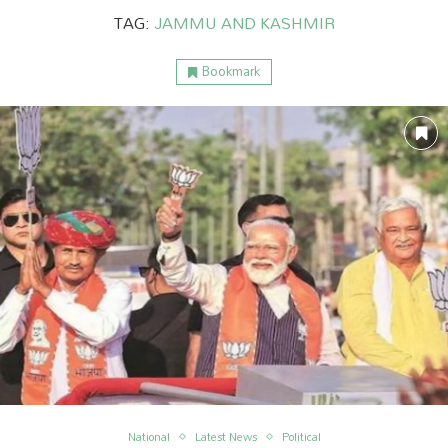
TAG:
JAMMU AND KASHMIR
Bookmark
ం
అంతర్జాతీయం
National
Latest News
Political