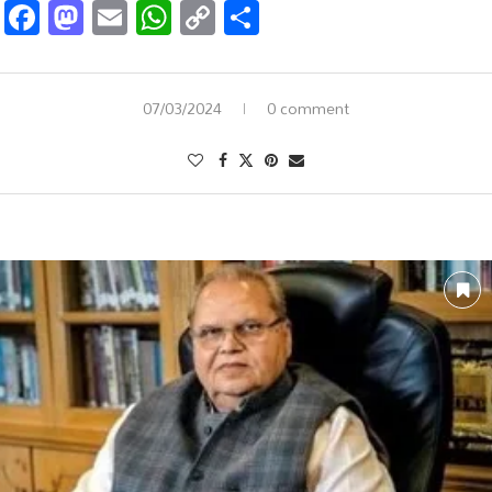
Facebook
Mastodon
Email
WhatsApp
Copy
Share
Link
07/03/2024
0 comment