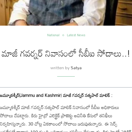
National
Latest News
మాజీ గవర్నర్ నివాసంలో సీబీఐ సోదాలు..!
written by
Satya
జమ్మూకశ్మీర్(Jammu and Kashmir
)
మాజీ గవర్నర్ సత్యపాల్ మాలిక్ :
జమ్మూకశ్మీర్ మాజీ గవర్నర్ సత్యపాల్ మాలిక్ నివాసంలో సీబీఐ అధికారులు
సోదాలు చేపట్టారు. కిరు హైడ్రో ఎలెక్ట్రిక్ ప్రాజెక్టు అవినీతి కేసులో తనిఖీలు
నిర్వహిస్తున్నారు. 30 చోట్ల ఏకకాలంలో సోదాలు జరుపుతున్నారు. ఈ సెర్చ్