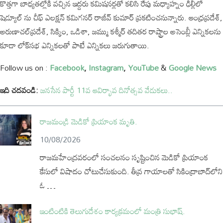
కొత్తగా బాధ్యతల్లోకి వచ్చిన ఇద్దరు కమిషనర్లతో కలిసి రేపు మధ్యాహ్నం ఢిల్లీలో
షెడ్యూల్ ను చీఫ్ ఎలక్షన్ కమిగనర్ రాజీవ్ కుమార్ ప్రకటించనున్నారు. ఆంధ్రప్రదేశ్,
అరుణాచల్‌ప్రదేశ్, సిక్కిం, ఒడిశా, జమ్ము కశ్మీర్ తదితర రాష్ట్రాల అసెంబ్లీ ఎన్నికలను
కూడా లోక్‌సభ ఎన్నికలతో పాటే ఎన్నికలు జరుగుతాయి.
Follow us on :
Facebook
,
Instagram
,
YouTube
&
Google News
ఇది చదవండి:
జనసేన పార్టీ 11వ ఆవిర్భావ దినోత్సవ వేడుకలు..
రాజమండ్రి మెడికో ప్రియాంక మృతి.
10/08/2026
రాజమహేంద్రవరంలో సంచలనం సృష్టించిన మెడికో ప్రియాంక
కేసులో విషాదం చోటుచేసుకుంది. తీవ్ర గాయాలతో సికింద్రాబాద్‌లోని
ఓ …
ఇంటింటికి తెలుగుదేశం కార్యక్రమంలో మంత్రి సుభాష్.