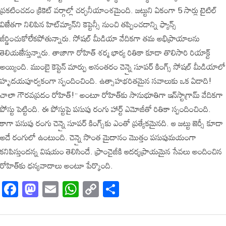
ప్రకటించడం క్రికెట్ వర్గాల్లో చర్ఛనీయాంశమైంది. జట్టుని ఏకంగా 5 సార్లు టైటిల్
విజేతగా నిలిపిన హిట్‌మ్యాన్‌ని కెప్టెన్సీ నుంచి తప్పించడాన్ని ఫ్యాన్స్
జీర్ణించుకోలేకపోతున్నారు. సోషల్ మీడియా వేదికగా తమ అభిప్రాయాలను
తెలియజేస్తున్నారు. తాజాగా రోహిత్ శర్మ భార్య రితికా కూడా తొలిసారి రియాక్ట్
అయ్యింది. ముంబై కెప్టెన్‌ మార్పు అనంతరం చెన్నై సూపర్ కింగ్స్ సోషల్ మీడియాలో
హృదయపూర్వకంగా స్పందించింది. ఉత్సాహభరితమైన సవాలుకు ఒక ఏడాది!
చాలా గౌరవప్రదం రోహిత్!’’ అంటూ రోహిత్‌కు సానుభూతిగా ఇన్‌స్టాగ్రామ్ వేదికగా
పోస్టు పెట్టింది. ఈ పోస్టుపై పసుపు రంగు హార్ట్ ఎమోజీతో రితికా స్పందించింది.
కాగా పసుపు రంగు చెన్నై సూపర్ కింగ్స్‌కు ఎంతో ప్రత్యేకమైనది. ఆ జట్టు జెర్సీ కూడా
అదే రంగులో ఉంటుంది. చెన్నై సొంత మైదానం మొత్తం పసుపుమయంగా
కనిపిస్తుందన్న విషయం తెలిసిందే. ఫ్రాంచైజీకి ఆదర్శప్రాయమైన సేవలు అందించిన
రోహిత్‌కు ధన్యవాదాలు అంటూ పేర్కొంది.
Facebook
Mastodon
Email
WhatsApp
Copy
Share
Link