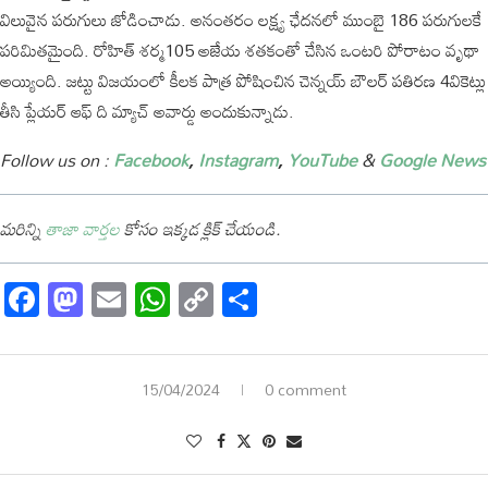
విలువైన పరుగులు జోడించాడు. అనంతరం లక్ష్య ఛేదనలో ముంబై 186 పరుగులకే
పరిమితమైంది. రోహిత్ శర్మ105 అజేయ శతకంతో చేసిన ఒంటరి పోరాటం వృథా
అయ్యింది. జట్టు విజయంలో కీలక పాత్ర పోషించిన చెన్నయ్ బౌలర్ పతిరణ 4వికెట్లు
తీసి ప్లేయర్ ఆఫ్ ది మ్యాచ్ అవార్డు అందుకున్నాడు.
Follow us on :
Facebook
,
Instagram
,
YouTube
&
Google News
మరిన్ని
తాజా
వార్తల
కోసం
ఇక్కడ
క్లిక్
చేయండి
.
Facebook
Mastodon
Email
WhatsApp
Copy
Share
Link
15/04/2024
0 comment