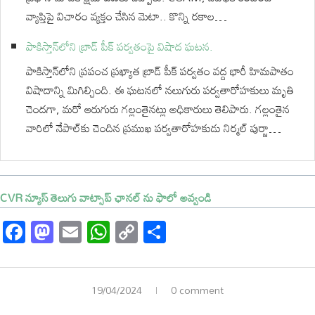
వ్యాప్తిపై విచారం వ్యక్తం చేసిన మెటా.. కొన్ని రకాల…
పాకిస్తాన్‌లోని బ్రాడ్ పీక్ పర్వతంపై విషాద ఘటన.
పాకిస్తాన్‌లోని ప్రపంచ ప్రఖ్యాత బ్రాడ్ పీక్ పర్వతం వద్ద భారీ హిమపాతం
విషాదాన్ని మిగిల్చింది. ఈ ఘటనలో నలుగురు పర్వతారోహకులు మృతి
చెందగా, మరో ఆరుగురు గల్లంతైనట్లు అధికారులు తెలిపారు. గల్లంతైన
వారిలో నేపాల్‌కు చెందిన ప్రముఖ పర్వతారోహకుడు నిర్మల్ పుర్జా…
CVR న్యూస్ తెలుగు వాట్సాప్ ఛానల్ ను ఫాలో అవ్వండి
Facebook
Mastodon
Email
WhatsApp
Copy
Share
Link
19/04/2024
0 comment