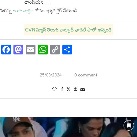
ఛాంపియన్ …
మరిన్ని
తాజా వార్తల
కోసం ఇక్కడ క్లిక్ చేయండి.
CVR న్యూస్ తెలుగు వాట్సాప్ ఛానల్ ఫాలో అవ్వండి
Facebook
Mastodon
Email
WhatsApp
Copy
Share
Link
25/03/2024
0 comment