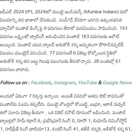
ఐపీఎల్ 2024 (IPL 2024)లో ముంబై ఇండియన్స్ (Mumbai Indians) మరో
విజయాన్ని తన ఖాతాలో వేసుకుంది. చంఢీగఢ్ వేదికగా జరిగిన ఉత్కంఠభరిత
మ్యాచ్‌లో పంజాబ్ కింగ్స్‌పై 9 పరుగులు తేడాతో ఘనవిజయం సాధించింది. 193
పరుగుల లక్ష్యంతో బ్యాటింగ్ ఆరంభించిన పంజాబ్ 183 పరుగులకు ఆలౌట్
అయ్యింది. పంజాబ్ యువ బ్యాటర్ అశుతోశ్ శర్మ అద్భుతంగా పోరాడినప్పటికీ
విజయం ముంబైనే వరించింది. 77 పరుగులకే 6 వికెట్లు కోల్పోయిన స్థితిలో
అశుతోశ్ శర్మ తన జట్టు గెలుపు ముంగిటకు తీసుకొచ్చాడు. 28 బంతుల్లో 61
పరుగులు బాదాడు.
Follow us on :
Facebook
,
Instagram
,
YouTube
&
Google News
అందులో ఏకంగా 7 సిక్సర్లు ఉన్నాయి. అయితే చివరిలో అతడు ఔట్ కావడంతో
పంజాబ్‌కు ఓటమి తప్పలేదు. ముంబై బౌలర్లలో కోయిట్జి, బుమ్రా, ఆకాశ్ మధ్వల్
తలో మూడు వికెట్లు తీయగా.. ఒక వికెట్ రనౌట్ రూపంలో లభించింది. పంజాబ్
బ్యాటర్లలో సామ్ కర్రాన్ 6, ప్రభ్‌సిమ్రాన్ సింగ్ 0, రూసో 1, లియామ్ లివింగ్‌స్టోన్
1, హర్‌ప్రీత్ సింగ్ భాటియా13, శంకర్ సింగ్ 41, జితేశ్ శర్మ9, ఆశ్‌తోశ్ శర్మ 61,