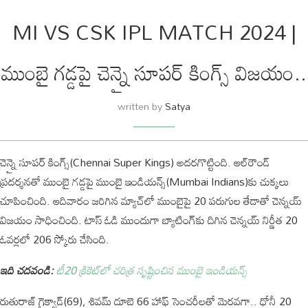
MI VS CSK IPL MATCH 2024 |
ముంబై గడ్డపై చెన్నై సూపర్ కింగ్స్ విజయం..
written by
Satya
చెన్నై సూపర్ కింగ్స్(Chennai Super Kings) అదరగొట్టింది. ఆల్‌రౌండ్
ప్రదర్శనతో ముంబై గడ్డపై ముంబై ఇండియన్స్‌(Mumbai Indians)కు చుక్కలు
చూపించింది. ఆదివారం జరిగిన మ్యాచ్‌లో ముంబైపై 20 పరుగుల తేడాతో చెన్నయ్
విజయం సాధించింది. టాస్ ఓడి ముందుగా బ్యాటింగ్‌కు దిగిన చెన్నయ్ నిర్ణీత 20
ఓవర్లలో 206 స్కోరు చేసింది.
ఇది చదవండి:
టీ20 క్రికెట్‌లో చ‌రిత్ర సృష్టించిన ముంబై ఇండియ‌న్స్
రుతురాజ్ గైక్వాడ్(69), శివమ్ దూబె 66 హాఫ్ సెంచరీలతో మెరవగా.. ధోనీ 20