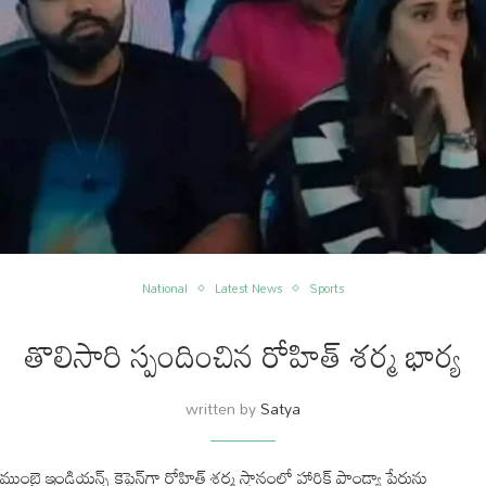
National
Latest News
Sports
తొలిసారి స్పందించిన రోహిత్ శర్మ భార్య
written by
Satya
ముంబై ఇండియన్స్ కెప్టెన్‌గా రోహిత్ శర్మ స్థానంలో హార్ధిక్ పాండ్యా పేరును