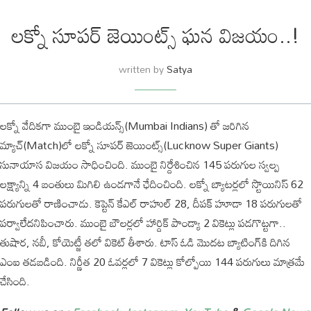
ల‌క్నో సూప‌ర్ జెయింట్స్ ఘన విజ‌యం..!
written by
Satya
ల‌క్నో వేదిక‌గా ముంబై ఇండియ‌న్స్(Mumbai Indians) తో జ‌రిగిన
మ్యాచ్‌(Match)లో ల‌క్నో సూప‌ర్ జెయింట్స్(Lucknow Super Giants)
సునాయాస విజ‌యం సాధించింది. ముంబై నిర్దేశించిన 145 ప‌రుగుల స్వ‌ల్ప‌
లక్ష్యాన్ని 4 బంతులు మిగిలి ఉండ‌గానే ఛేదించింది. ల‌క్నో బ్యాట‌ర్ల‌లో స్టొయినిస్ 62
పరుగులతో రాణించాడు. కెప్టెన్ కేఎల్‌ రాహుల్ 28, దీపక్ హూడా 18 ప‌రుగుల‌తో
ప‌ర్వాలేద‌నిపించారు. ముంబై బౌల‌ర్ల‌లో హార్దిక్ పాండ్యా 2 వికెట్లు ప‌డ‌గొట్ట‌గా..
తుషార‌, న‌బీ, కోయెట్జీ తలో వికెట్ తీశారు. టాస్ ఓడి మొద‌ట బ్యాటింగ్‌కి దిగిన
ఎంఐ త‌డ‌బ‌డింది. నిర్ణీత 20 ఓవ‌ర్ల‌లో 7 వికెట్లు కోల్పోయి 144 ప‌రుగులు మాత్ర‌మే
చేసింది.