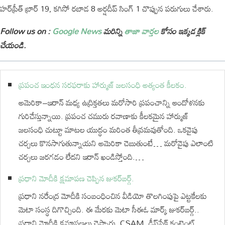
హర్‌ప్రీత్ బ్రార్ 19, కగిసో రబాడ 8 అర్షదీప్ సింగ్ 1 చొప్పున పరుగులు చేశారు.
Follow us on :
Google News
మరిన్ని
తాజా వార్తల
కోసం ఇక్కడ క్లిక్
చేయండి.
ప్రపంచ ఇంధన సరఫరాకు హార్ముజ్ జలసంధి అత్యంత కీలకం.
అమెరికా–ఇరాన్ మధ్య ఉద్రిక్తతలు మరోసారి ప్రపంచాన్ని ఆందోళనకు
గురిచేస్తున్నాయి. ప్రపంచ చమురు రవాణాకు కీలకమైన హార్ముజ్
జలసంధి చుట్టూ మాటల యుద్ధం మరింత తీవ్రమవుతోంది. ఒకవైపు
చర్చలు కొనసాగుతున్నాయని అమెరికా చెబుతుంటే… మరోవైపు ఎలాంటి
చర్చలు జరగడం లేదని ఇరాన్ ఖండిస్తోంది.…
ప్రధాని మోదీకి క్షమాపణ చెప్పిన జుకర్⁬బర్గ్.
ప్రధాని నరేంద్ర మోదీకి సంబంధించిన వీడియో తొలగింపుపై ఎట్టకేలకు
మెటా సంస్థ దిగొచ్చింది. ఈ మేరకు మెటా సీఈఓ మార్క్ జుకర్‌బర్గ్..
ప్రధాని మోదీకి క్షమాపణలు చెప్పారు. CSAM, డీప్‌ఫేక్‌ కంటెంట్‌