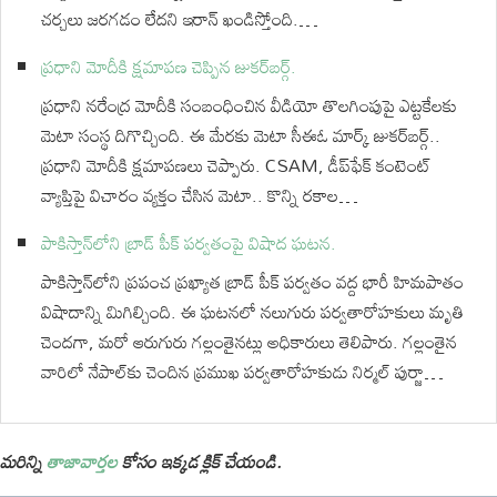
చర్చలు జరగడం లేదని ఇరాన్ ఖండిస్తోంది.…
ప్రధాని మోదీకి క్షమాపణ చెప్పిన జుకర్⁬బర్గ్.
ప్రధాని నరేంద్ర మోదీకి సంబంధించిన వీడియో తొలగింపుపై ఎట్టకేలకు
మెటా సంస్థ దిగొచ్చింది. ఈ మేరకు మెటా సీఈఓ మార్క్ జుకర్‌బర్గ్..
ప్రధాని మోదీకి క్షమాపణలు చెప్పారు. CSAM, డీప్‌ఫేక్‌ కంటెంట్‌
వ్యాప్తిపై విచారం వ్యక్తం చేసిన మెటా.. కొన్ని రకాల…
పాకిస్తాన్‌లోని బ్రాడ్ పీక్ పర్వతంపై విషాద ఘటన.
పాకిస్తాన్‌లోని ప్రపంచ ప్రఖ్యాత బ్రాడ్ పీక్ పర్వతం వద్ద భారీ హిమపాతం
విషాదాన్ని మిగిల్చింది. ఈ ఘటనలో నలుగురు పర్వతారోహకులు మృతి
చెందగా, మరో ఆరుగురు గల్లంతైనట్లు అధికారులు తెలిపారు. గల్లంతైన
వారిలో నేపాల్‌కు చెందిన ప్రముఖ పర్వతారోహకుడు నిర్మల్ పుర్జా…
మరిన్ని
తాజావార్తల
కోసం ఇక్కడ క్లిక్ చేయండి.