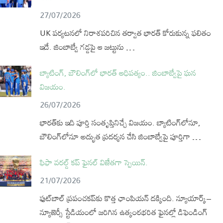
27/07/2026
UK పర్యటనలో నిరాశపరిచిన తర్వాత భారత్ కోరుకున్న ఫలితం
ఇదే. జింబాబ్వే గడ్డపై ఆ జట్టును …
బ్యాటింగ్, బౌలింగ్‌లో భారత్ ఆధిపత్యం.. జింబాబ్వేపై ఘన
విజయం.
26/07/2026
భారత్‌కు ఇది పూర్తి సంతృప్తినిచ్చే విజయం. బ్యాటింగ్‌లోనూ,
బౌలింగ్‌లోనూ అద్భుత ప్రదర్శన చేసి జింబాబ్వేపై పూర్తిగా …
ఫిఫా వరల్డ్ కప్ ఫైనల్ విజేతగా స్పెయిన్.
21/07/2026
ఫుట్‌బాల్ ప్రపంచకప్‌కు కొత్త ఛాంపియన్ దక్కింది. న్యూయార్క్–
న్యూజెర్సీ స్టేడియంలో జరిగిన ఉత్కంఠభరిత ఫైనల్లో డిఫెండింగ్