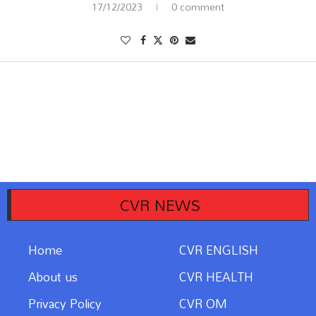
17/12/2023
0 comment
CVR NEWS
Home
CVR ENGLISH
About us
CVR HEALTH
Privacy Policy
CVR OM