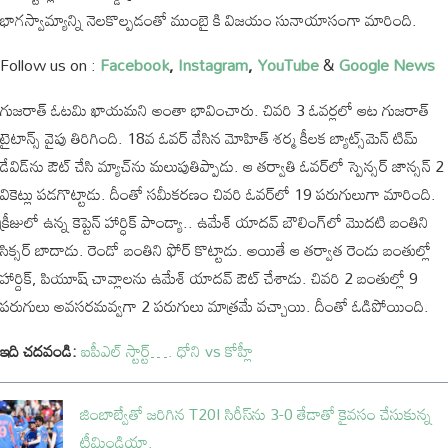
భాగస్వామ్యాన్ని నెలకొల్పడంతో ముంబై కి విజయం సునాయాసంగా మారింది.
Follow us on :
Facebook
,
Instagram
,
YouTube
&
Google News
గుజరాత్ ఓటమి ఖాయమని అంతా భావించారు. చివరి 3 ఓవర్లలో ఆట గుజరాత్
టైటాన్స్ వైపు తిరిగింది. 18వ ఓవర్‌ వేసిన మోహిత్ శర్మ కీలక బ్యాట్స్‌మెన్ టిమ్
డేవిడ్‌ను ఔట్ చేసి మ్యాచ్‌‌ను మలుపుతిప్పాడు. ఆ తర్వాతి ఓవర్‌లో స్పెన్సర్ జాన్సన్ 2
వికెట్లు పడగొట్టాడు. దీంతో సమీకరణం చివరి ఓవర్‌లో 19 పరుగులుగా మారింది.
క్రీజులో ఉన్న కెప్టెన్ హార్ధిక్ పాండ్యా.. ఉమేశ్ యాదవ్ బౌలింగ్‌లో మొదటి బంతిని
సిక్సర్ బాదాడు. రెండో బంతిని ఫోర్ కొట్టాడు. అయితే ఆ తర్వాత రెండు బంతుల్లో
హార్దిక్, పియూష్ చావ్లాలను ఉమేశ్ యాదవ్ ఔట్ చేశాడు. చివరి 2 బంతుల్లో 9
పరుగులు అవసరమవ్వగా 2 పరుగులు మాత్రమే వచ్చాయి. దీంతో ఓడిపోయింది.
ఇది చదవండి:
ఐపీఎల్ స్టార్ట్…. ధోని vs కోహ్లీ
జింబాబ్వేతో జరిగిన T20I సిరీస్‌ను 3-0 తేడాతో కైవసం చేసుకున్న
టీమిండియా.