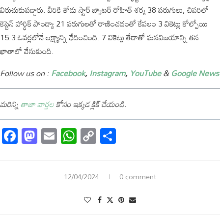
విరుచుకుపడ్డారు. వీరికి తోడు స్టార్ బ్యాటర్ రోహిత్ శర్మ 38 పరుగులు, చివరిలో
కెప్టెన్ హార్ధిక్ పాండ్యా 21 పరుగులతో రాణించడంతో కేవలం 3 వికెట్లు కోల్పోయి
15.3 ఓవర్లలోనే లక్ష్యాన్ని ఛేదించింది. 7 వికెట్లు తేడాతో ఘనవిజయాన్ని తన
ఖాతాలో వేసుకుంది.
Follow us on :
Facebook
,
Instagram
,
YouTube
&
Google News
మరిన్ని
తాజా వార్తల
కోసం ఇక్కడ క్లిక్ చేయండి.
Facebook
Mastodon
Email
WhatsApp
Copy
Share
Link
12/04/2024
0 comment