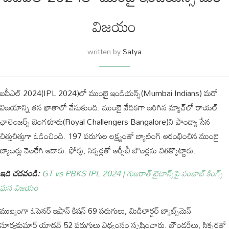
విజయం
written by
Satya
ఐపీఎల్ 2024(IPL 2024)లో ముంబై ఇండియన్స్(Mumbai Indians) మరో
విజయాన్ని తన ఖాతాలో వేసుకుంది. ముంబై వేదికగా జరిగిన మ్యాచ్‌లో రాయల్
ఛాలెంజర్స్ బెంగళూరు(Royal Challengers Bangalore)ని పాండ్యా సేన
చిత్తుచిత్తుగా ఓడించింది. 197 పరుగుల లక్ష్యంతో బ్యాటింగ్ ఆరంభించిన ముంబై
బ్యాటర్లు చెలరేగి ఆడారు. ఫోర్లు, సిక్సర్లతో ఆర్సీబీ బౌలర్లను చితక్కొట్టారు.
ఇది చదవండి:
GT vs PBKS IPL 2024 | గుజరాత్ టైటాన్స్‌పై పంజాబ్ కింగ్స్
ఘన విజయం
ముఖ్యంగా ఓపెనర్ ఇషాన్ కిషన్ 69 పరుగులు, మిడిలార్డర్ బ్యాట్స్‌మెన్
సూర్యకుమార్ యాదవ్ 52 పరుగులు విధ్వంసం సృష్టించారు. బౌండరీలు, సిక్సర్లతో