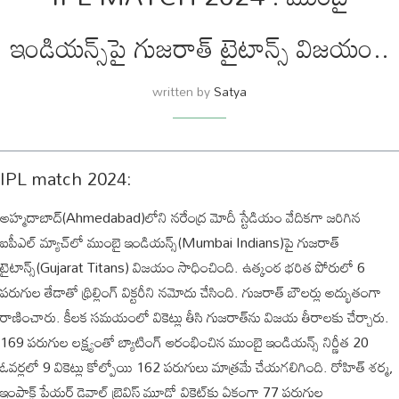
ఇండియన్స్‌పై గుజరాత్ టైటాన్స్ విజయం..
written by
Satya
IPL match 2024:
అహ్మదాబాద్‌(Ahmedabad)లోని నరేంద్ర మోదీ స్టేడియం వేదికగా జరిగిన
ఐపీఎల్ మ్యాచ్‌లో ముంబై ఇండియన్స్‌(Mumbai Indians)పై గుజరాత్
టైటాన్స్(Gujarat Titans) విజయం సాధించింది. ఉత్కంఠ భరిత పోరులో 6
పరుగుల తేడాతో థ్రిల్లింగ్ విక్టరీని నమోదు చేసింది. గుజరాత్ బౌలర్లు అద్భుతంగా
రాణించారు. కీలక సమయంలో వికెట్లు తీసి గుజరాత్‌ను విజయ తీరాలకు చేర్చారు.
169 పరుగుల లక్ష్యంతో బ్యాటింగ్ ఆరంభించిన ముంబై ఇండియన్స్‌ నిర్ణీత 20
ఓవర్లలో 9 వికెట్లు కోల్పోయి 162 పరుగులు మాత్రమే చేయగలిగింది. రోహిత్ శర్మ,
ఇంపాక్ట్ ప్లేయర్ డెవాల్డ్ బ్రెవిస్ మూడో వికెట్‌కు ఏకంగా 77 పరుగుల