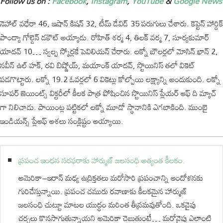
Follow us on :
Facebook
,
Instagram
,
YouTube
&
Google News
నెహాల్ వ‌ధేరా 46, ఇషాన్ కిష‌న్ 32, టీమ్ డేవిడ్ 35 ప‌రుగులు చేశారు. కెప్టెన్ హార్దిక్
పాండ్యా గోల్డెన్ డ‌కౌట్ అయ్యాడు. రోహిత్ శ‌ర్మ 4, తిల‌క్ వ‌ర్మ 7, సూర్య‌కుమార్
యాద‌వ్ 10… స్వ‌ల్ప స్కోర్ల‌కే పెవిలియ‌న్ చేరారు. ల‌క్నో బౌల‌ర్ల‌లో మోసిన్ ఖాన్ 2,
న‌వీన్ ఉల్ హ‌క్‌, ర‌వి బిష్ణోయ్‌, మ‌యాంక్ యాద‌వ్‌, స్టొయినిస్ త‌లో వికెట్
ప‌డ‌గొట్టారు. ల‌క్నో 19.2 ఓవ‌ర్ల‌లో 6 వికెట్లు కోల్పోయి లక్ష్యాన్ని అందుకుంది. ల‌క్నో
సూప‌ర్ జెయింట్స్ విక్ట‌రీలో కీల‌క పాత్ర పోషించిన స్టొయినిస్ ప్లేయ‌ర్ ఆఫ్ ది మ్యాచ్
గా నిలిచాడు. పాయింట్ల ప‌ట్టిక‌లో ల‌క్నో మూడో స్థానానికి ఎగ‌బాకింది. ముంబై
ఇండియ‌న్స్ ప్లేఆఫ్ ఆశ‌లు సంక్లిష్టం అయ్యాయి.
ప్రపంచ ఇంధన సరఫరాకు హార్ముజ్ జలసంధి అత్యంత కీలకం.
అమెరికా–ఇరాన్ మధ్య ఉద్రిక్తతలు మరోసారి ప్రపంచాన్ని ఆందోళనకు
గురిచేస్తున్నాయి. ప్రపంచ చమురు రవాణాకు కీలకమైన హార్ముజ్
జలసంధి చుట్టూ మాటల యుద్ధం మరింత తీవ్రమవుతోంది. ఒకవైపు
చర్చలు కొనసాగుతున్నాయని అమెరికా చెబుతుంటే… మరోవైపు ఎలాంటి