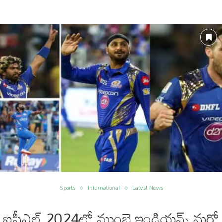
Sports
International
Latest News
ఐపీఎల్ 2024లో ముంబై ఇండియన్స్ మరో