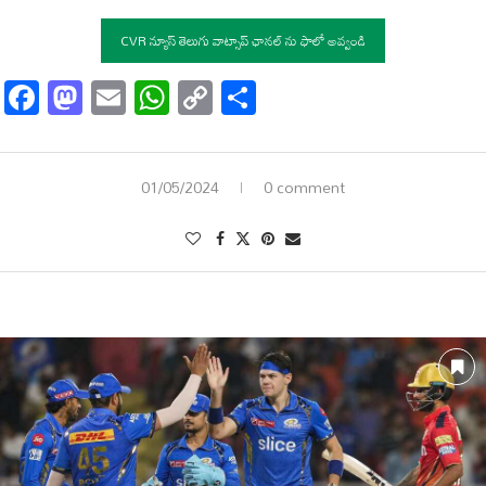
CVR న్యూస్ తెలుగు వాట్సాప్ ఛానల్ ను ఫాలో అవ్వండి
Facebook
Mastodon
Email
WhatsApp
Copy
Share
Link
01/05/2024
0 comment