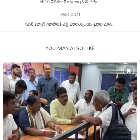
HICC వేదికగా తెలంగాణ ప్రగతి గళం..
next post
పవన్ కల్యాణ్ నివాసానికి వెళ్లి పరామర్శించిన ప్రధాని మోదీ..
YOU MAY ALSO LIKE