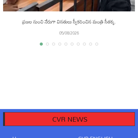
ప్రజల నుంచి నేరుగా వినతులు స్వీకరించిన మంత్రి సీతక్క.
05/08/2026
CVR NEWS