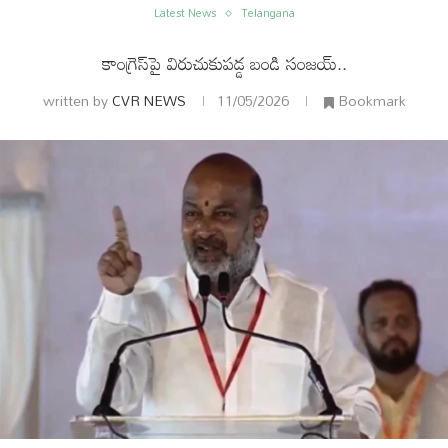
Latest News
Telangana
కాంగ్రెస్‌పై విరుచుకుపడ్డ బండి సంజయ్..
written by
CVR NEWS
11/05/2026
Bookmark
ం
అంతర్జాతీయం