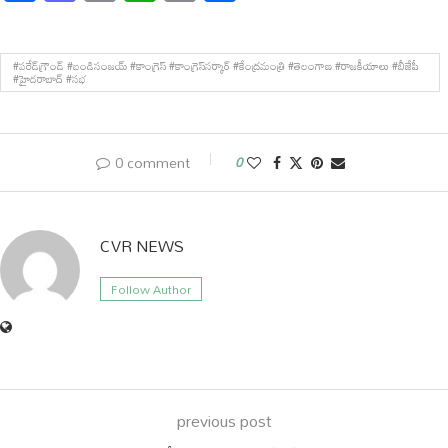
Link
#పరేడ్‌గ్రౌండ్ #బండిసంజయ్ #కాంగ్రెస్ #కాంగ్రెస్‌సర్కార్ #కేంద్రమంత్రి #తెలంగాణ #రాజకీయాలు #బీజేపీ
#హైదరాబాద్ #సభ
0 comment
0
CVR NEWS
Follow Author
previous post