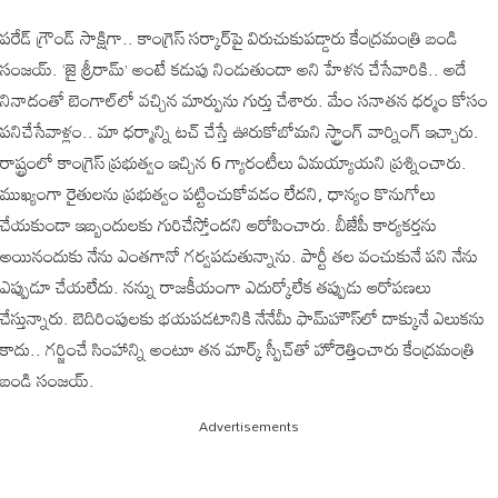
పరేడ్ గ్రౌండ్ సాక్షిగా.. కాంగ్రెస్ సర్కార్‌పై విరుచుకుపడ్డారు కేంద్రమంత్రి బండి
సంజయ్. ‘జై శ్రీరామ్’ అంటే కడుపు నిండుతుందా అని హేళన చేసేవారికి.. అదే
నినాదంతో బెంగాల్‌లో వచ్చిన మార్పును గుర్తు చేశారు. మేం సనాతన ధర్మం కోసం
పనిచేసేవాళ్లం.. మా ధర్మాన్ని టచ్ చేస్తే ఊరుకోబోమని స్ట్రాంగ్ వార్నింగ్ ఇచ్చారు.
రాష్ట్రంలో కాంగ్రెస్ ప్రభుత్వం ఇచ్చిన 6 గ్యారంటీలు ఏమయ్యాయని ప్రశ్నించారు.
ముఖ్యంగా రైతులను ప్రభుత్వం పట్టించుకోవడం లేదని, ధాన్యం కొనుగోలు
చేయకుండా ఇబ్బందులకు గురిచేస్తోందని ఆరోపించారు. బీజేపీ కార్యకర్తను
అయినందుకు నేను ఎంతగానో గర్వపడుతున్నాను. పార్టీ తల వంచుకునే పని నేను
ఎప్పుడూ చేయలేదు. నన్ను రాజకీయంగా ఎదుర్కోలేక తప్పుడు ఆరోపణలు
చేస్తున్నారు. బెదిరింపులకు భయపడటానికి నేనేమీ ఫామ్‌హౌస్‌లో దాక్కునే ఎలుకను
కాదు.. గర్జించే సింహాన్ని అంటూ తన మార్క్ స్పీచ్‌తో హోరెత్తించారు కేంద్రమంత్రి
బండి సంజయ్.
Advertisements