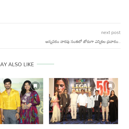
next post
అన్నవరం వారపు సంతలో జోరుగా ఎన్నికల ప్రచారం..
AY ALSO LIKE