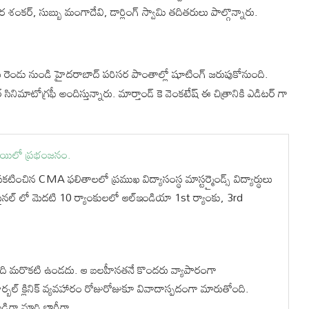
ీర శంకర్, సుబ్బు మంగాదేవి, డార్లింగ్ స్వామి తదితరులు పాల్గొన్నారు.
 మే రెండు నుండి హైదరాబాద్ పరిసర పాంతాల్లో షూటింగ్ జరుపుకోనుంది.
ినిమాటోగ్రఫీ అందిస్తున్నారు. మార్తాండ్ కె వెంకటేష్ ఈ చిత్రానికి ఎడిటర్ గా
్థాయిలో ప్రభంజనం.
ప్రకటించిన CMA ఫలితాలలో ప్రముఖ విద్యాసంస్థ మాస్టర్మైండ్స్ విద్యార్థులు
ఫైనల్ లో మెదటి 10 ర్యాంకులలో ఆల్ఇండియా 1st ర్యాంకు, 3rd
వైనది మరొకటి ఉండదు. ఆ బలహీనతనే కొందరు వ్యాపారంగా
హెర్బల్ క్లినిక్ వ్యవహారం రోజురోజుకూ వివాదాస్పదంగా మారుతోంది.
ుబడిగా మారి భారీగా…