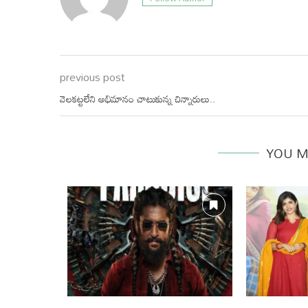
previous post
వెలకట్టలేని అభిమానం చాటుకున్న చిన్నారులు..
YOU M