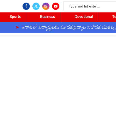
Sports
Business
Devotional
T
తెనాలిలో విద్యార్థులకు మాదకద్రవ్యాల నిరోధక సంకల్పం