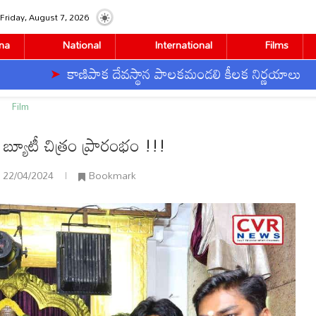
Friday, August 7, 2026
na
National
International
Films
కాణిపాక దేవస్థాన పాలకమండలి కీలక నిర్ణయాలు
!!
Film
బ్యూటీ చిత్రం ప్రారంభం !!!
22/04/2024
Bookmark