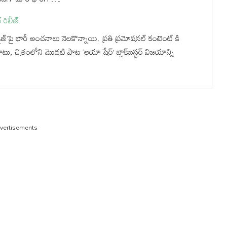
 రిలీజ్.
ప్యారడైజ్’పై భారీ అంచనాలు నెలకొన్నాయి. ప్రతి ప్రమోషనల్ కంటెంట్ కి
పాటు, చిత్రంలోని మొదటి పాట ‘ఆయా షేర్’ బ్లాక్‌బస్టర్ విజయాన్ని
vertisements