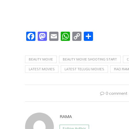
Facebook
Mastodon
Email
WhatsApp
Copy
Share
Link
BEAUTY MOVIE
BEAUTY MOVIE SHOOTING START
C
LATEST MOVIES
LATEST TELUGU MOVIES
RAO RA
0 comment
RAMA
Follow Author