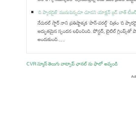
‘ది ప్యారడైజ్’ మునుపెన్నడూ చూడని యాక్షన్ బ్లడ్ బాత్ టీజర్
నేచురల్ స్టార్ నాని ప్రతిష్టాత్మక ‘పాన్-వరల్డ్’ చిత్రం ‘ది 
అద్భుతమైన స్పందన లభించింది. పోస్టర్, టైటిల్ గ్లింప్స్‌తో 
అందుకుంది.…
CVR న్యూస్ తెలుగు వాట్సాప్ ఛానల్ ను ఫాలో అవ్వండి
Ad