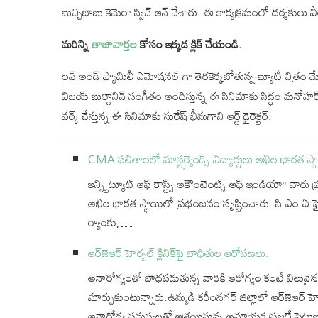
బుచ్చిబాబు కెమెరా స్విచ్ ఆన్ చేశారు. ఈ కార్యక్రమంలో దర్శకులు వ
మరిన్ని
తాజావార్తల
కోసం ఇక్కడ క్లిక్ చేయండి.
లవ్ అండ్ ఫ్యామిలీ ఎమోషనల్ గా తెరకెక్కబోతున్న బ్యూటీ చిత్రం
విజయ్ బుల్గానిన్ సంగీతం అందిస్తున్న ఈ సినిమాకు సిద్ధం మనోహర్ స
వర్క్ చేస్తున్న ఈ సినిమాకు సురేష్ భీమగాని ఆర్ట్ డైరెక్టర్.
CMA ఫలితాలలో మాస్టర్మైండ్స్ విద్యార్థులు అఖిల భారత స
ఇన్స్టిట్యూట్ ఆఫ్ కాస్ట్స్ అకౌంటెంట్స్ ఆఫ్ ఇండియా” వారు 
అఖిల భారత స్థాయిలో ప్రభంజనం సృష్టించారు. సి.ఎం.ఏ 
ర్యాంకు,…
ఆర్‌జెఆర్ హెర్బల్ క్లినిక్‌పై బాధితుల ఆరోపణలు.
అనారోగ్యంతో బాధపడుతున్న వారికి ఆరోగ్యం కంటే విలు
మార్చుకుంటున్నారు.ఉమ్మడి కరీంనగర్ జిల్లాలో ఆర్‌జెఆర్ 
అనారోగ్య సమస్యలతో ఆశ్రయిస్తున్న అమాయక ప్రజలే పెట్ట