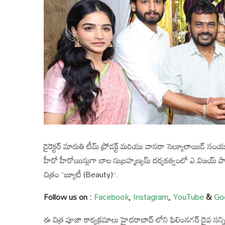
డైరెక్టర్ మారుతి టీమ్ ప్రోడక్ట్ మరియు వానరా సెల్యూలాయిడ్ సంయ
హీరో హీరోయిన్లుగా బాల సుబ్రహ్మణ్యమ్ దర్శకత్వంలో ఎ.విజయ్ పాల్ రెడ
చిత్రం “బ్యూటీ (Beauty)”.
Follow us on :
Facebook
,
Instagram
,
YouTube
&
Go
ఈ చిత్ర పూజా కార్యక్రమాలు హైదరాబాద్ లోని ఫిలింనగర్ దైవ సన్న