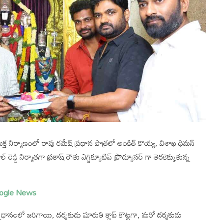
ుక్త నిర్మాణంలో రావు రమేష్ ప్రధాన పాత్రలో అంకిత్ కొయ్య, విశాఖ ధిమన్
్డి నిర్మాతగా ప్రకాష్ రౌతు ఎగ్జిక్యూటివ్ ప్రొడ్యూసర్ గా తెరకెక్కుతున్న
ogle News
ిధానంలో జరిగాయి, దర్శకుడు మారుతి క్లాప్ కొట్టగా, మరో దర్శకుడు