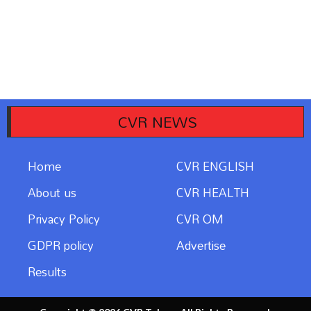
CVR NEWS
Home
CVR ENGLISH
About us
CVR HEALTH
Privacy Policy
CVR OM
GDPR policy
Advertise
Results