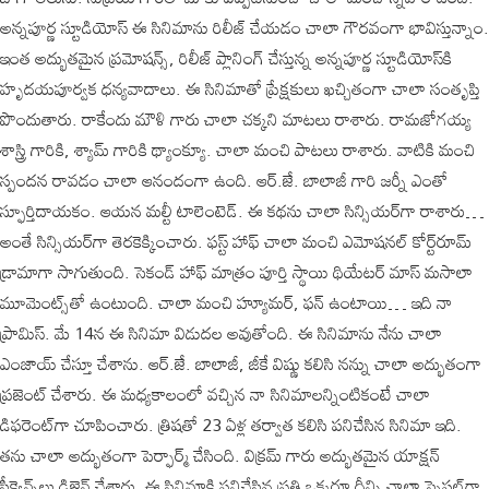
అన్నపూర్ణ స్టూడియోస్ ఈ సినిమాను రిలీజ్ చేయడం చాలా గౌరవంగా భావిస్తున్నాం.
ఇంత అద్భుతమైన ప్రమోషన్స్, రిలీజ్ ప్లానింగ్ చేస్తున్న అన్నపూర్ణ స్టూడియోస్‌కి
హృదయపూర్వక ధన్యవాదాలు. ఈ సినిమాతో ప్రేక్షకులు ఖచ్చితంగా చాలా సంతృప్తి
పొందుతారు. రాకేందు మౌళి గారు చాలా చక్కని మాటలు రాశారు. రామజోగయ్య
శాస్త్రి గారికి, శ్యామ్ గారికి థ్యాంక్యూ. చాలా మంచి పాటలు రాశారు. వాటికి మంచి
స్పందన రావడం చాలా ఆనందంగా ఉంది. ఆర్.జే. బాలాజీ గారి జర్నీ ఎంతో
స్ఫూర్తిదాయకం. ఆయన మల్టీ టాలెంటెడ్. ఈ కథను చాలా సిన్సియర్‌గా రాశారు…
అంతే సిన్సియర్‌గా తెరకెక్కించారు. ఫస్ట్ హాఫ్ చాలా మంచి ఎమోషనల్ కోర్ట్‌రూమ్
డ్రామాగా సాగుతుంది. సెకండ్ హాఫ్ మాత్రం పూర్తి స్థాయి థియేటర్ మాస్ మసాలా
మూమెంట్స్‌తో ఉంటుంది. చాలా మంచి హ్యూమర్, ఫన్ ఉంటాయి… ఇది నా
ప్రామిస్. మే 14న ఈ సినిమా విడుదల అవుతోంది. ఈ సినిమాను నేను చాలా
ఎంజాయ్ చేస్తూ చేశాను. ఆర్.జే. బాలాజీ, జీకే విష్ణు కలిసి నన్ను చాలా అద్భుతంగా
ప్రజెంట్ చేశారు. ఈ మధ్యకాలంలో వచ్చిన నా సినిమాలన్నింటికంటే చాలా
డిఫరెంట్‌గా చూపించారు. త్రిషతో 23 ఏళ్ల తర్వాత కలిసి పనిచేసిన సినిమా ఇది.
తను చాలా అద్భుతంగా పెర్ఫార్మ్ చేసింది. విక్రమ్ గారు అద్భుతమైన యాక్షన్
సీక్వెన్స్‌లు డిజైన్ చేశారు. ఈ సినిమాకి పనిచేసిన ప్రతి ఒక్కరూ దీన్ని చాలా స్పెషల్‌గా