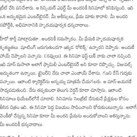
ట్రీట్ చేసి పనిచేశారు. ఆ సిన్సియర్ ఎఫర్ట్ మీ అందరికీ సినిమాలో కనిపిస్తుంది. ఇది
ఒక అద్భుతమైన ఎంటర్‌టైనర్. మీ ఆశీస్సులు, ప్రేమ మాకు కావాలి. మీ అందరి
సపోర్ట్‌కి, అభిమానానికి హృదయపూర్వక ధన్యవాదాలు.
హీరో కార్తీ మాట్లాడుతూ..అందరికీ నమస్కారం. మీ ప్రేమకి హృదయపూర్వక
కృతజ్ఞతలు. షూటింగ్ జరుగుతుండగా ఇక్కడ ‘రోలెక్స్’ ఉన్నారని చెప్పారు. అందుకే
హాయ్ చెప్పాలని వచ్చాను. ( నవ్వులు). ఈ సినిమా ఫస్ట్ లుక్ నాకు చాలా నచ్చింది.
ఇది మాస్ మసాలా అలాగే ఫ్యామిలీ ఎంటర్‌టైనర్ అని కూడా చెప్పొచ్చు. విజువల్స్
అద్భుతంగా ఉన్నాయి. ట్రైలర్‌ని నేను చాలా ఎంజాయ్ చేశాను. గజని డేస్ గుర్తుకు
వచ్చాయి. ఇలాంటి క్యారెక్టర్‌ను అన్నయ్య మాత్రమే చేయగలరు. ఆ మాస్ ఆయనకే
సాధ్యపడుతుంది. నేను తప్పకుండా తెలుగు వెర్షన్ కూడా చూస్తాను. ఇలాంటి
సినిమాలు థియేటర్‌లోనే చూడాలి. సినిమాను సెలబ్రేట్ చేసుకునే ప్రేక్షకుల కోసం
తీసిన చిత్రం ఇది. ఈ సినిమా పెద్ద విజయం సాధించాలని కోరుకుంటున్నాను. అలాగే
వెంకీతో చేస్తున్న సినిమా కూడా మీ అందరి ప్రేమను అందుకోవాలని ఆశిస్తున్నాను.
మీ అందరికీ ధన్యవాదాలు.