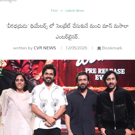
Film
Latest News
‘వీరభద్రుడు’ థియేటర్స్ లో సెలబ్రేట్ చేసుకునే మంచి మాస్ మసాలా
ఎంటర్‌టైనర్.
written by
CVR NEWS
12/05/2026
Bookmark
ం
అంతర్జాతీయం