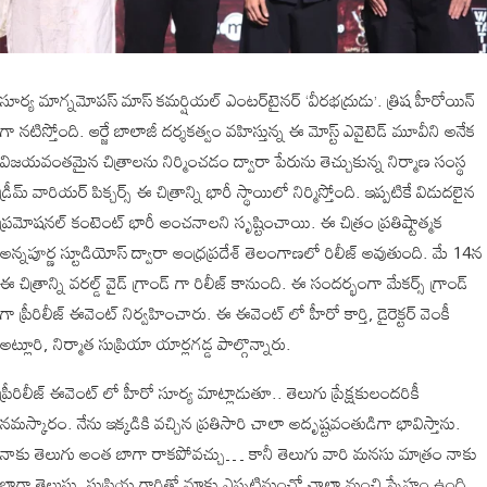
సూర్య మాగ్నమోపస్ మాస్ కమర్షియల్ ఎంటర్‌టైనర్ ‘వీరభద్రుడు’. త్రిష హీరోయిన్
గా నటిస్తోంది. ఆర్జే బాలాజీ దర్శకత్వం వహిస్తున్న ఈ మోస్ట్ ఎవైటెడ్ మూవీని అనేక
విజయవంతమైన చిత్రాలను నిర్మించడం ద్వారా పేరును తెచ్చుకున్న నిర్మాణ సంస్థ
డ్రీమ్ వారియర్ పిక్చర్స్ ఈ చిత్రాన్ని భారీ స్థాయిలో నిర్మిస్తోంది. ఇప్పటికే విడుదలైన
ప్రమోషనల్ కంటెంట్ భారీ అంచనాలని సృష్టించాయి. ఈ చిత్రం ప్రతిష్టాత్మక
అన్నపూర్ణ స్టూడియోస్ ద్వారా ఆంధ్రప్రదేశ్ తెలంగాణలో రిలీజ్ అవుతుంది. మే 14న
ఈ చిత్రాన్ని వరల్డ్ వైడ్ గ్రాండ్ గా రిలీజ్ కానుంది. ఈ సందర్భంగా మేకర్స్ గ్రాండ్
గా ప్రీరిలీజ్ ఈవెంట్ నిర్వహించారు. ఈ ఈవెంట్ లో హీరో కార్తి, డైరెక్టర్ వెంకీ
అట్లూరి, నిర్మాత సుప్రియా యార్లగడ్డ పాల్గొన్నారు.
ప్రీరిలీజ్ ఈవెంట్ లో హీరో సూర్య మాట్లాడుతూ.. తెలుగు ప్రేక్షకులందరికీ
నమస్కారం. నేను ఇక్కడికి వచ్చిన ప్రతిసారి చాలా అదృష్టవంతుడిగా భావిస్తాను.
నాకు తెలుగు అంత బాగా రాకపోవచ్చు… కానీ తెలుగు వారి మనసు మాత్రం నాకు
బాగా తెలుసు. సుప్రియ గారితో మాకు ఎప్పటినుంచో చాలా మంచి స్నేహం ఉంది.