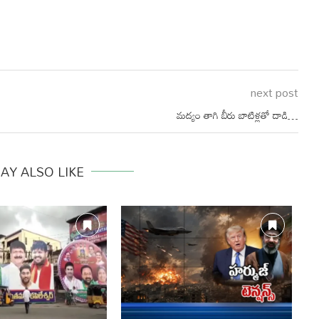
next post
మద్యం తాగి బీరు బాటిళ్లతో దాడి…
AY ALSO LIKE