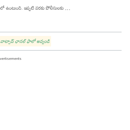
లో ఉంటుంది. ఇప్పటి వరకు పోలీసులకు …
వాట్సాప్ ఛానల్ ఫాలో అవ్వండి
vertisements