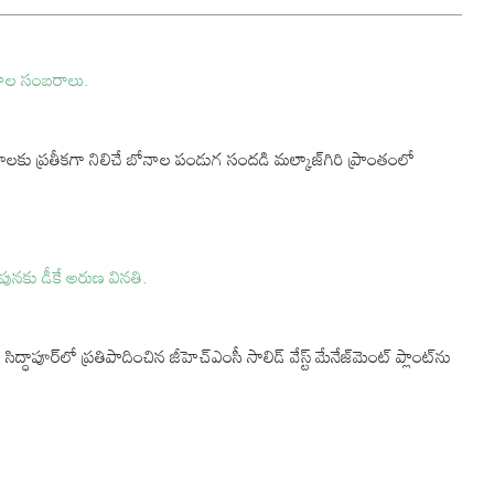
ోనాల సంబరాలు.
కు ప్రతీకగా నిలిచే బోనాల పండుగ సందడి మల్కాజ్‌గిరి ప్రాంతంలో
ంపునకు డీకే అరుణ వినతి.
ధాపూర్‌లో ప్రతిపాదించిన జీహెచ్‌ఎంసీ సాలిడ్ వేస్ట్ మేనేజ్‌మెంట్ ప్లాంట్‌ను