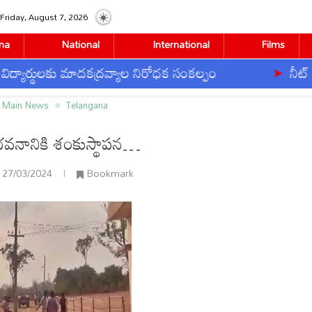
Friday, August 7, 2026
na
National
International
Films
కు మాదకద్రవ్యాల నిరోధక సంకల్పం
నీట్ పేపర్ లీకేజ
థాపన…
Main News
Telangana
భవనానికి శంకుస్థాపన…
27/03/2024
Bookmark