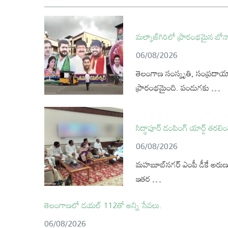
మల్కాజ్‌గిరిలో ప్రారంభమైన బ
06/08/2026
తెలంగాణ సంస్కృతి, సంప్రదాయాల
ప్రారంభమైంది. పండుగకు …
సిద్ధాపూర్ డంపింగ్ యార్డ్ తరలి
06/08/2026
మహబూబ్‌నగర్ ఎంపీ డీకే అరుణ సిద్
ఇతర …
తెలంగాణలో డయల్‌ 112తో అన్ని సేవలు.
06/08/2026