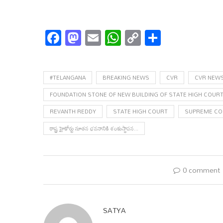
Facebook
Mastodon
Email
WhatsApp
Copy
Share
Link
#TELANGANA
BREAKING NEWS
CVR
CVR NEW
FOUNDATION STONE OF NEW BUILDING OF STATE HIGH COURT.
REVANTH REDDY
STATE HIGH COURT
SUPREME COU
రాష్ట్ర హైకోర్టు నూతన భవనానికి శంకుస్థాపన...
0 comment
SATYA