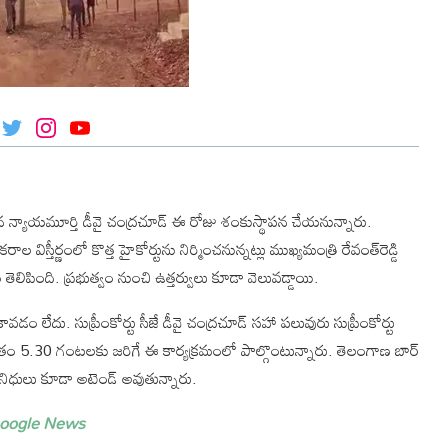
T
I
Y
w
n
o
i
s
u
t
t
T
t
a
u
e
g
b
రధాన న్యాయమూర్తి డీవై చంద్రచూడ్ ఈ రోజు శంకుస్థాపన చేయనున్నారు.
r
r
e
a
ిస్తీర్ణంలో కొత్త హైకోర్టును నిర్మించనున్నట్లు ముఖ్యమంత్రి రేవంత్‌రెడ్డి
m
ెలిపింది. ప్రభుత్వం నుంచి ఉత్తర్వులు కూడా వెలువడ్డాయి.
ావడం లేదు. సుప్రీంకోర్టు సీజే డీవై చంద్రచూడ్ సహా పలువురు సుప్రీంకోర్టు
యంత్రం 5.30 గంటలకు జరిగే ఈ కార్యక్రమంలో పాల్గొంటున్నారు. తెలంగాణ బార్
రతినిధులు కూడా అటెండ్ అవుతున్నారు.
oogle News