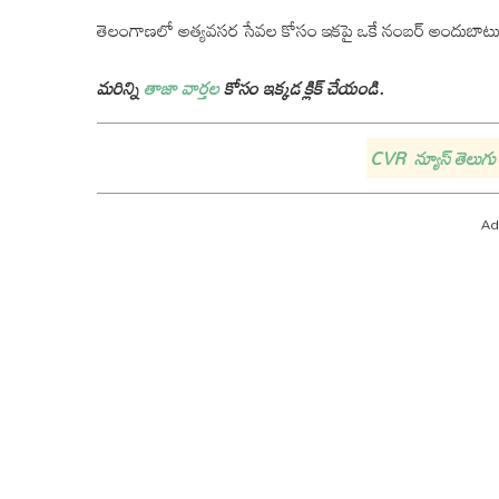
తెలంగాణలో అత్యవసర సేవల కోసం ఇకపై ఒకే నంబర్‌ అందుబాటు
మరిన్ని
తాజా వార్తల
కోసం ఇక్కడ క్లిక్ చేయండి.
CVR న్యూస్ తెలుగు 
Ad