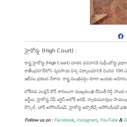
F
a
c
హైకోర్టు (High Court) :
e
b
o
రాష్ట్ర హైకోర్టు (High Court) నూతన భవనానికి సుప్రీంకోర్టు ప్
o
k
రాజేంద్రనగర్‌లోని వ్యవసాయ విశ్వ విద్యాలయానికి చెందిన 100 ఎకరాల వ
ఇటీవల ప్రకటన చేశారు. రాష్ట్ర మంత్రివర్గం కూడా ఇందుకు ఆమోదం త
లోక్‌సభ ఎలక్షన్ కోడ్ కారణంగా ముఖ్యమంత్రి రేవంత్‌ రెడ్డి హాజరు క
జడ్జీలు, హైకోర్టు చీఫ్ జస్టిస్ అలోక్ ఆరథే, న్యాయమూర్తులు సా
కౌన్సిల్, బార్ అసోసియేషన్, హైకోర్టు అడ్వొకేట్స్ అసోసియేషన్ ప్
Follow us on :
Facebook
,
Instagram
,
YouTube
&
G