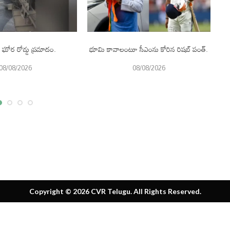
 ఘోర రోడ్డు ప్రమాదం.
భూమి కావాలంటూ సీఎంను కోరిన రిషబ్ పంత్.
08/08/2026
08/08/2026
Copyright © 2026 CVR Telugu. All Rights Reserved.