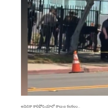
అమెరికా కాలిఫోర్నియాలో కాల్పుల కలకలం..