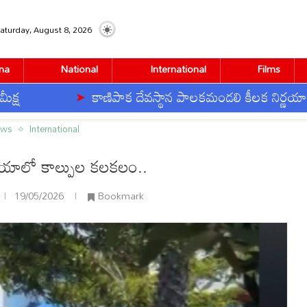
aturday, August 8, 2026
na
National
International
Films
కాణిపాక దేవస్థాన పాలకమండలి కీలక నిర్ణయాలు
 కలకలం..
ews
International
నియాలో కాల్పుల కలకలం..
19/05/2026
Bookmark