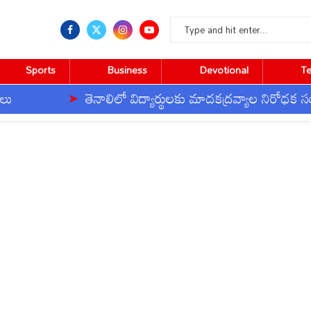
Sports
Business
Devotional
T
తెనాలిలో విద్యార్థులకు మాదకద్రవ్యాల నిరోధక సంకల్పం