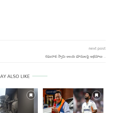
next post
రఘునాథ స్వామి ఆలయ భూములపై అక్రమాలు ..
AY ALSO LIKE