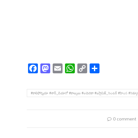
Facebook
Mastodon
Email
WhatsApp
Copy
Share
Link
#కాలిఫోర్నియా #శాన్_డియాగో #కాల్పులు #అమెరికా #ఇస్లామిక్_సెంటర్ #హింస #సెక్యూ
0 comment