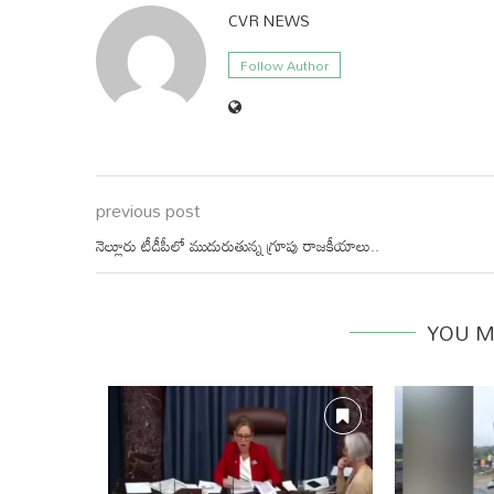
CVR NEWS
Follow Author
previous post
నెల్లూరు టీడీపీలో ముదురుతున్న గ్రూపు రాజకీయాలు..
YOU M