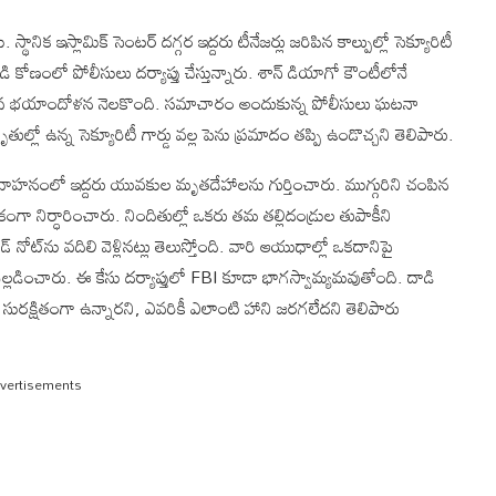
ానిక ఇస్లామిక్ సెంటర్ దగ్గర ఇద్దరు టీనేజర్లు జరిపిన కాల్పుల్లో సెక్యూరిటీ
కోణంలో పోలీసులు దర్యాప్తు చేస్తున్నారు. శాన్‌ డియాగో కౌంటీలోనే
ీవ్ర భయాందోళన నెలకొంది. సమాచారం అందుకున్న పోలీసులు ఘటనా
ృతుల్లో ఉన్న సెక్యూరిటీ గార్డు వల్ల పెను ప్రమాదం తప్పి ఉండొచ్చని తెలిపారు.
 చేసిన వాహనంలో ఇద్దరు యువకుల మృతదేహాలను గుర్తించారు. ముగ్గురిని చంపిన
కంగా నిర్ధారించారు. నిందితుల్లో ఒకరు తమ తల్లిదండ్రుల తుపాకీని
 నోట్‌ను వదిలి వెళ్లినట్లు తెలుస్తోంది. వారి ఆయుధాల్లో ఒకదానిపై
 వెల్లడించారు. ఈ కేసు దర్యాప్తులో FBI కూడా భాగస్వామ్యమవుతోంది. దాడి
క్షితంగా ఉన్నారని, ఎవరికీ ఎలాంటి హాని జరగలేదని తెలిపారు
vertisements