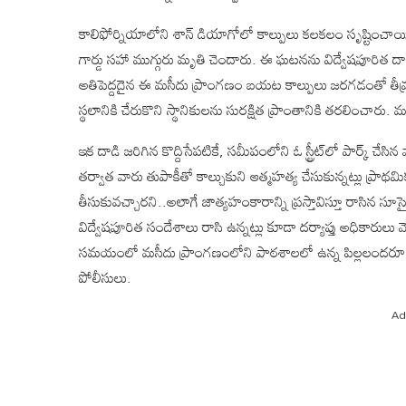
కాలిఫోర్నియాలోని శాన్‌ డియాగోలో కాల్పులు కలకలం సృష్టించాయి. స్థ
గార్డు సహా ముగ్గురు మృతి చెందారు. ఈ ఘటనను విద్వేషపూరిత దాడి 
అతిపెద్దదైన ఈ మసీదు ప్రాంగణం బయట కాల్పులు జరగడంతో త
స్థలానికి చేరుకొని స్థానికులను సురక్షిత ప్రాంతానికి తరలించారు. మ
ఇక దాడి జరిగిన కొద్దిసేపటికే, సమీపంలోని ఓ స్ట్రీట్‌లో పార్క్
తర్వాత వారు తుపాకీతో కాల్చుకుని ఆత్మహత్య చేసుకున్నట్లు ప్రాథమి
తీసుకువచ్చారని..అలాగే జాత్యహంకారాన్ని ప్రస్తావిస్తూ రాసిన సూసైడ్
విద్వేషపూరిత సందేశాలు రాసి ఉన్నట్లు కూడా దర్యాప్తు అధికారులు
సమయంలో మసీదు ప్రాంగణంలోని పాఠశాలలో ఉన్న పిల్లలందరూ సుర
పోలీసులు.
Ad