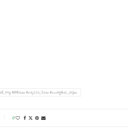
రిటీ_గార్డు #పోలీసులు #అత్యవసర_సేవలు #అంతర్జాతీయ_వార్తలు
0