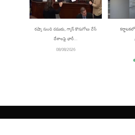
 రెడ్డి తీవ్ర
రష్యా నుంచి చమురు, గ్యాస్‌ కొనుగోలు చేసే
కర్ణాటకలో
దేశాలపై భారీ...
08/08/2026