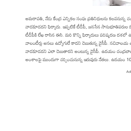
అమరావతి, నేడు కేంద్ర ఎన్నికల సంఘ ప్రతినిధులను కలవనున్న చం
వాడకూడదని ఫిర్యాదు. ఇప్పటికే టీడీపీ, జనసేన సానుభూతిపరుల ఓట్ల త
టీడీపీకి లేఖ రాసిన ఈసి. మరి కొన్ని ఫిర్యాదులు పరిష్కరణ దశలో 
వాలంటీర్లు అసలు ఉద్యోగులే కాదని చెబుతున్న వైసీపీ. సచివాలయ ఉద్
వాడకూడదని ఎలా చెబుతారని అంటున్న వైసీపీ. ఉదయం చంద్రబాబు ప
అంశాలపై ముందుగా చర్చించునున్న ఇరువురు నేతలు. ఉదయం 
Ad