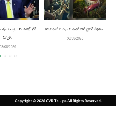
క్షల బిల్లుకు US సెనెట్ గ్రీన్
తిరుపతిలో మద్యం మత్తులో లారీ డ్రైవర్ బీభత్సం.
సిగ్నల్.
08/08/2026
08/08/2026
Copyright © 2026 CVR Telugu. All Rights Reserved.