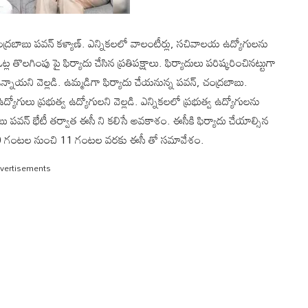
ద్రబాబు పవన్ కళ్యాణ్. ఎన్నికలలో వాలంటీర్లు, సచివాలయ ఉద్యోగులను
ొలగింపు పై ఫిర్యాదు చేసిన ప్రతిపక్షాలు. ఫిర్యాదులు పరిష్కరించినట్టుగా
ఉన్నాయని వెల్లడి. ఉమ్మడిగా ఫిర్యాదు చేయనున్న పవన్, చంద్రబాబు.
యోగులు ప్రభుత్వ ఉద్యోగులని వెల్లడి. ఎన్నికలలో ప్రభుత్వ ఉద్యోగులను
వన్ భేటీ తర్వాత ఈసీ ని కలిసే అవకాశం. ఈసీకి ఫిర్యాదు చేయాల్సిన
10 గంటల నుంచి 11 గంటల వరకు ఈసీ తో సమావేశం.
vertisements