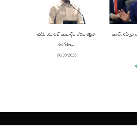
ొనుగోలు చేసే
టీడీపీ యూనిట్ ఇంఛార్జ్‌ల కోసం శిక్షణా
ఇరాన్, రష్యాపై ఆం
తరగతులు.
08/08/2026