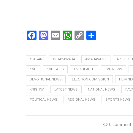
Facebook
Mastodon
Email
WhatsApp
Copy
Share
Link
#JAGAN
#VIJAYAWADA
AMARAVATHI
AP ELECT
CVR
CVR GOLD
CVR HEALTH
CVR NEWS
DEVOTIONAL NEWS
ELECTION COMISSION
FILM N
KRISHNA
LATEST NEWS
NATIONAL NEWS
PAV
POLITICAL NEWS
REGIONAL NEWS
SPORTS NEWS
0 comment