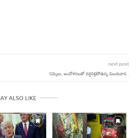
next post
సమ్మెలు, ఆందోళనలతో దద్దరిల్లిపోతున్న విజయవాడ..
AY ALSO LIKE