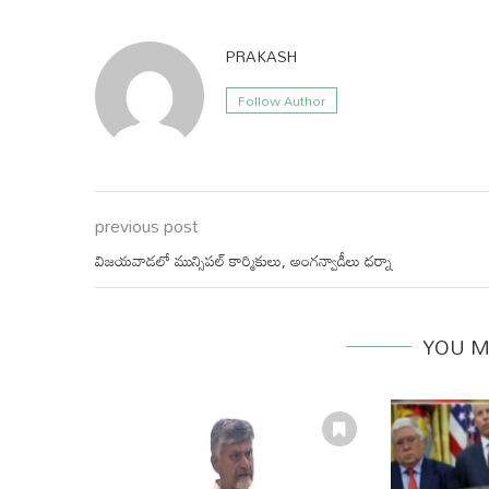
PRAKASH
Follow Author
previous post
విజయవాడలో మున్సిపల్ కార్మికులు, అంగన్వాడీలు ధర్నా
YOU M