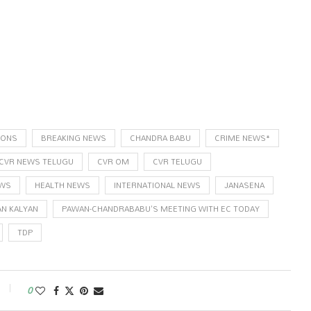
IONS
BREAKING NEWS
CHANDRA BABU
CRIME NEWS*
CVR NEWS TELUGU
CVR OM
CVR TELUGU
EWS
HEALTH NEWS
INTERNATIONAL NEWS
JANASENA
AN KALYAN
PAWAN-CHANDRABABU'S MEETING WITH EC TODAY
TDP
0