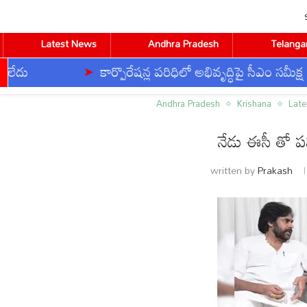
Latest News
Andhra Pradesh
Telanga
కార్పొరేషన్ల పరిధిలో అభివృద్ధిపై సీఎం సమీక్ష
Home
Andhra Pradesh
నేడు ఈసీ తో పవన్-చంద్రబాబు 
Andhra Pradesh
Krishana
Lat
నేడు ఈసీ తో ప
CVR ENGLISH
CVR HEALTH
CVR OM
written by
Prakash
BUSINESS
DEVOTIONAL
TECHNOLOGY