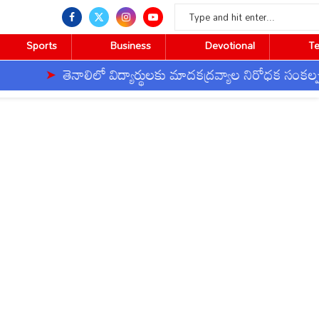
Sports
Business
Devotional
T
తెనాలిలో విద్యార్థులకు మాదకద్రవ్యాల నిరోధక సంకల్పం