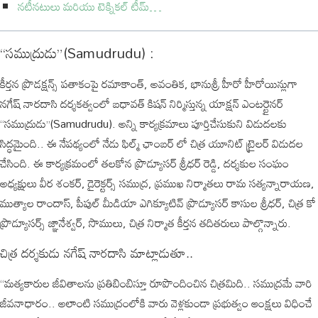
నటీనటులు మరియు టెక్నికల్ టీమ్…
“సముద్రుడు”(Samudrudu) :
కీర్తన ప్రొడక్షన్స్ పతాకంపై రమాకాంత్, అవంతిక, భానుశ్రీ హీరో హీరోయిన్లుగా
నగేష్ నారదాసి దర్శకత్వంలో బధావత్ కిషన్ నిర్మిస్తున్న యాక్షన్ ఎంటర్టైనర్
“సముద్రుడు”(Samudrudu). అన్ని కార్యక్రమాలు పూర్తిచేసుకుని విడుదలకు
సిద్ధమైంది.. ఈ నేపథ్యంలో నేడు ఫిల్మ్ ఛాంబర్ లో చిత్ర యూనిట్ ట్రైలర్ విడుదల
చేసింది. ఈ కార్యక్రమంలో తలకోన ప్రొడ్యూసర్ శ్రీధర్ రెడ్డి, దర్శకుల సంఘం
అధ్యక్షులు వీర శంకర్, డైరెక్టర్స్ సముద్ర, ప్రముఖ నిర్మాతలు రామ సత్యన్నారాయణ,
ముత్యాల రాందాస్, పీపుల్ మీడియా ఎగిక్యూటివ్ ప్రొడ్యూసర్ కాసుల శ్రీధర్, చిత్ర కో
ప్రొడ్యూసర్స్ జ్ఞానేశ్వర్, సొములు, చిత్ర నిర్మాత కీర్తన తదితరులు పాల్గొన్నారు.
చిత్ర దర్శకుడు నగేష్ నారదాసి మాట్లాడుతూ..
“మత్యకారుల జీవితాలను ప్రతిబింబిస్తూ రూపొందించిన చిత్రమిది.. సముద్రమే వారి
జీవనాధారం.. అలాంటి సముద్రంలోకి వారు వెళ్లకుండా ప్రభుత్వం ఆంక్షలు విధించే