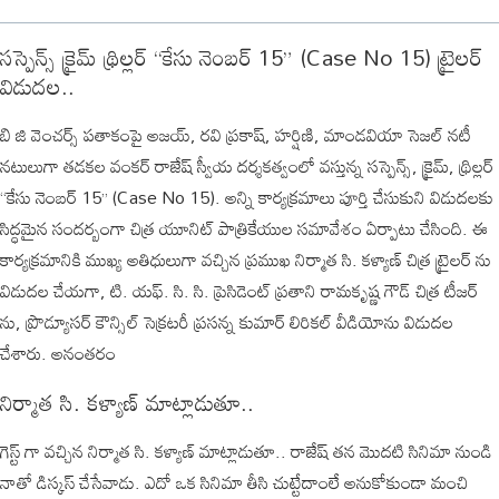
సస్పెన్స్ క్రైమ్ థ్రిల్లర్ “కేసు నెంబర్ 15” (Case No 15) ట్రైలర్
విడుదల..
బి జి వెంచర్స్ పతాకంపై అజయ్, రవి ప్రకాష్, హర్షిణి, మాండవియా సెజల్ నటీ
నటులుగా తడకల వంకర్ రాజేష్ స్వీయ దర్శకత్వంలో వస్తున్న సస్పెన్స్, క్రైమ్, థ్రిల్లర్
“కేసు నెంబర్ 15” (Case No 15). అన్ని కార్యక్రమాలు పూర్తి చేసుకుని విడుదలకు
సిద్ధమైన సందర్బంగా చిత్ర యూనిట్ పాత్రికేయుల సమావేశం ఏర్పాటు చేసింది. ఈ
కార్యక్రమానికి ముఖ్య అతిధులుగా వచ్చిన ప్రముఖ నిర్మాత సి. కళ్యాణ్ చిత్ర ట్రైలర్ ను
విడుదల చేయగా, టి. యఫ్. సి. సి. ప్రెసిడెంట్ ప్రతాని రామకృష్ణ గౌడ్ చిత్ర టీజర్
ను, ప్రొడ్యూసర్ కౌన్సిల్ సెక్రటరీ ప్రసన్న కుమార్ లిరికల్ వీడియోను విడుదల
చేశారు. అనంతరం
నిర్మాత సి. కళ్యాణ్ మాట్లాడుతూ..
గెస్ట్ గా వచ్చిన నిర్మాత సి. కళ్యాణ్ మాట్లాడుతూ.. రాజేష్ తన మొదటి సినిమా నుండి
నాతో డిస్కస్ చేసేవాడు. ఎదో ఒక సినిమా తీసి చుట్టేదాంలే అనుకోకుండా మంచి