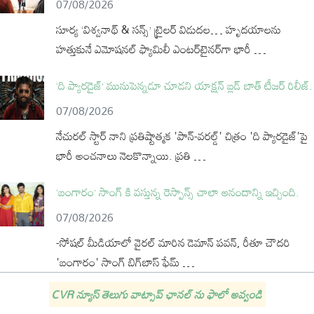
07/08/2026
సూర్య ‘విశ్వనాథ్ & సన్స్’ ట్రైలర్ విడుదల… హృదయాలను
హత్తుకునే ఎమోషనల్ ఫ్యామిలీ ఎంటర్‌టైనర్‌గా భారీ …
‘ది ప్యారడైజ్’ మునుపెన్నడూ చూడని యాక్షన్ బ్లడ్ బాత్ టీజర్ రిలీజ్.
07/08/2026
నేచురల్ స్టార్ నాని ప్రతిష్టాత్మక 'పాన్-వరల్డ్' చిత్రం 'ది ప్యారడైజ్'పై
భారీ అంచనాలు నెలకొన్నాయి. ప్రతి …
‘బంగారం’ సాంగ్ కి వస్తున్న రెస్పాన్స్ చాలా ఆనందాన్ని ఇచ్చింది.
07/08/2026
-సోషల్ మీడియాలో వైరల్ మారిన డెమాన్ పవన్, రీతూ చౌదరి
'బంగారం' సాంగ్ బిగ్‌బాస్ ఫేమ్ …
CVR న్యూస్ తెలుగు వాట్సాప్ ఛానల్ ను ఫాలో అవ్వండి