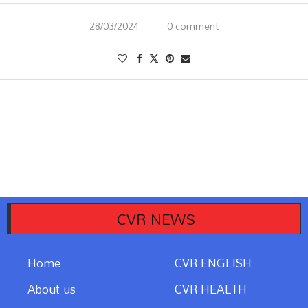
28/03/2024
0 comment
CVR NEWS
Home
CVR ENGLISH
About us
CVR HEALTH