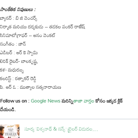
సాంకేతిక నిపుణులు :
బ్యానర్ : బి జి వెంచర్స్
నిర్మాత మరియు దర్శకుడు – తడకల వంకర్ రాజేష్
సినిమాటోగ్రాఫర్ – ఆనం వెంకట్
సంగీతం : జాన్
ఎడిటర్ : ఆర్ కె స్వామి
లిరిక్ రైటర్- బాలకృష్ణ,
కళ- మధురబ్బ
కలరిస్ట్ : రత్నాకర్ రెడ్డి
పి. ఆర్ ఓ : ముత్యాల సత్యనారాయణ
Follow us on :
Google News
మరిన్ని
తాజా వార్తల
కోసం ఇక్కడ క్లిక్
చేయండి.
సూర్య ‘విశ్వనాథ్ & సన్స్’ ట్రైలర్ విడుదల…