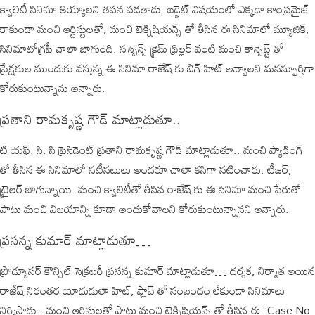
క్వాలిటీ సినిమా తియ్యాలని తపన పడతాడు. బడ్జెట్ విషయంలో ఎక్కడా కాంప్రమైజ్
కాకుండా మంచి ఆర్టిస్టులతో, మంచి టెక్నిషియన్స్ తో తీసిన ఈ సినిమాలో మ్యూజిక్,
సినిమాటోగ్రఫీ చాలా బాగుంది. సస్పెన్స్ క్రైమ్ థ్రిల్లర్ వంటి మంచి కాన్సెప్ట్ తో
ప్రేక్షకుల ముందుకు వస్తున్న ఈ సినిమా రాజేష్ కు బిగ్ హిట్ అవ్వాలని మనస్ఫూర్తిగా
కోరుకుంటున్నాను అన్నారు.
ప్రతాని రామకృష్ణ గౌడ్ మాట్లాడుతూ..
టి యఫ్. సి. సి ప్రెసిడెంట్ ప్రతాని రామకృష్ణ గౌడ్ మాట్లాడుతూ.. మంచి ప్యాడింగ్
తో తీసిన ఈ సినిమాలో నటీనటులు అందరూ చాలా కసిగా నటించారు. టీజర్,
ట్రైలర్ బాగున్నాయి. మంచి క్వాలిటీతో తీసిన రాజేష్ కు ఈ సినిమా మంచి పేరుతో
పాటు మంచి విజయాన్ని కూడా అందుకోవాలని కోరుకుంటున్నానని అన్నారు.
ప్రసన్న కుమార్ మాట్లాడుతూ…
ప్రొడ్యూసర్ కౌన్సిల్ సెక్రటరీ ప్రసన్న కుమార్ మాట్లాడుతూ… దర్శక, నిర్మాత అయిన
రాజేష్ నిరంతర యోధుడులా హిట్, ఫ్లాప్ తో సంబంధం లేకుండా సినిమాలు
నిర్మిస్తాడు.. మంచి ఆర్టిస్టులతో పాటు మంచి టెక్నిషియన్స్ తో తీసిన ఈ “Case No