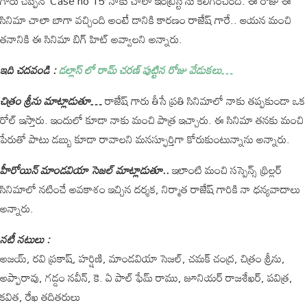
గారు చెప్పిన ‘Case no 15’ నాకు చాలా ఇంట్రెస్ట్ ను కలిగించింది. ఈ రోజు ఈ
సినిమా చాలా బాగా వచ్చింది అంటే డానికి కారణం రాజేష్ గారే.. ఆయన మంచి
తనానికి ఈ సినిమా బిగ్ హిట్ అవ్వాలని అన్నారు.
ఇది చదవండి :
డల్లాస్ లో రామ్ చరణ్ పుట్టిన రోజు వేడుకలు…
చిత్రం శ్రీను మాట్లాడుతూ…
రాజేష్ గారు తీసే ప్రతి సినిమాలో నాకు తప్పకుండా ఒక
రోల్ ఇస్తారు. ఇందులో కూడా నాకు మంచి పాత్ర ఇచ్చారు. ఈ సినిమా తనకు మంచి
పేరుతో పాటు డబ్బు కూడా రావాలని మనస్ఫూర్తిగా కోరుకుంటున్నాను అన్నారు.
హీరోయిన్ మాండవియా సెజల్ మాట్లాడుతూ..
ఇలాంటి మంచి సస్పెన్స్ థ్రిల్లర్
సినిమాలో నటించే అవకాశం ఇచ్చిన దర్శక, నిర్మాత రాజేష్ గారికి నా ధన్యవాదాలు
అన్నారు.
నటీ నటులు :
అజయ్, రవి ప్రకాష్, హర్షిణి, మాండవియా సెజల్, చమక్ చంద్ర, చిత్రం శ్రీను,
అప్పారావు, గడ్డం నవీన్, కె. ఏ పాల్ ఫేమ్ రాము, జూనియర్ రాజశేఖర్, పవిత్ర,
కవిత, రేఖ తదితరులు