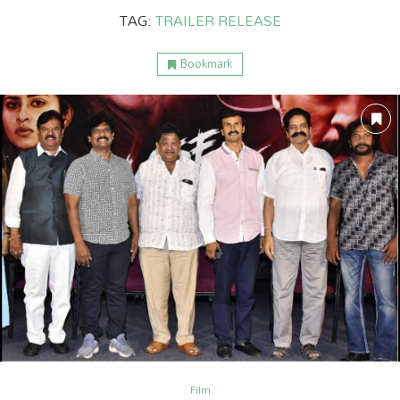
TAG:
TRAILER RELEASE
Bookmark
ం
అంతర్జాతీయం
Film