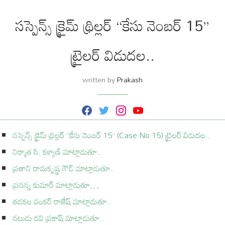
సస్పెన్స్ క్రైమ్ థ్రిల్లర్ “కేసు నెంబర్ 15”
ట్రైలర్ విడుదల..
written by
Prakash
F
T
I
Y
a
w
n
o
c
i
s
u
సస్పెన్స్ క్రైమ్ థ్రిల్లర్ “కేసు నెంబర్ 15” (Case No 15) ట్రైలర్ విడుదల..
e
t
t
T
b
t
a
u
నిర్మాత సి. కళ్యాణ్ మాట్లాడుతూ..
o
e
g
b
o
r
r
e
k
a
ప్రతాని రామకృష్ణ గౌడ్ మాట్లాడుతూ..
m
ప్రసన్న కుమార్ మాట్లాడుతూ…
తడకల వంకర్ రాజేష్ మాట్లాడుతూ..
నటుడు రవి ప్రకాష్ మాట్లాడుతూ..