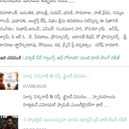
రమాకాంత్, అవంతిక, భానుశ్రీ, సుమన్, శ్రవణ్, రామరాజు, రాజ్ ప్రేమి, సమ్మెట
గాంధీ, ప్రభావతి, జబర్దస్త్ శేష్, చిత్రం శ్రీను తదితరులు నటిస్తున్న ఈ చిత్రానికి
సంగీతం: సుభాష్ ఆనంద్, ఎడిటర్: నందమూరి హరి, కొరియో గ్రఫి : అనీష్,
శ్యామ్, పి ఆర్ ఓ : బి. వీరబాబు, ప్రొడ్యూసర్స్: బదావత్ కిషన్, కో ప్రొడ్యూసర్స్ : శ్రీ
రామోజు జ్ఞానేశ్వరరావు, సోములు, కథ, స్క్రీన్ ప్లే దర్శకత్వం : నగేష్ నారదాసి.
ఇది చదవండి :
విశ్వక్ సేన్ ‘గ్యాంగ్స్ ఆఫ్ గోదావరి’ నుంచి మాస్ సాంగ్ రిలీజ్
సూర్య ‘విశ్వనాథ్ & సన్స్’ ట్రైలర్ విడుదల…
07/08/2026
సూర్య ‘విశ్వనాథ్ & సన్స్’ ట్రైలర్ విడుదల… హృదయాలను
హత్తుకునే ఎమోషనల్ ఫ్యామిలీ ఎంటర్‌టైనర్‌గా భారీ …
‘ది ప్యారడైజ్’ మునుపెన్నడూ చూడని యాక్షన్ బ్లడ్ బాత్ టీజర్ రిలీజ్.