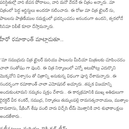
పరిస్థితుల్లో వారి జీవన పోరాటం, వారి మనో వేదనే ఈ చిత్రం అన్నారు..మా
చిత్రంలో పెద్ద ఆర్టిస్టులు అందరూ నటించారు. ఈ రోజు మా చిత్ర ట్రైలర్ ను,
పాటలను పాత్రికేయుల సమక్షంలో ప్రదర్శించడం ఆనందంగా ఉందని, త్వరలోనే
సినిమా రిలీజ్ కూడా చేస్తామన్నారు.
హీరో రమాకాంత్ మాట్లాడుతూ..
“మా సముద్రుడు చిత్ర ట్రైలర్ మరియు పాటలను మీడియా మిత్రులకు చూపించడం
చాలా సంతోషం గా వుంది. ఈ చిత్ర నిర్మాణంలో ఎన్నో ఆటుపోట్లు ఎదుర్కొని
మొక్కవోని విశ్వాసం తో చిత్రాన్ని అనుకున్న విధంగా పూర్తి చేశామన్నారు..ఈ
సందర్భంగా రమాకాంత్ చాలా ఎమోషనల్ అయ్యారు..తప్పక విజయాన్ని
అందుకుంటామని నమ్మకం వ్యక్తం చేశారు.. ఈ కార్యక్రమానికి ముఖ్య అతిథులుగా
డైరక్టర్ వీర శంకర్, సముద్ర, నిర్మాతలు తుమ్మలపల్లి రామసత్యనారాయణ, ముత్యాల
రామదాసు, షేకింగ్ శేషు వంటి వారు విచ్చేసి టీమ్ మొత్తానికి వారి శుభాకాంక్షలు
అందజేశారు..
నటీనటులు మరియు టెక్నికల్ టీమ్…