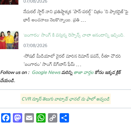
07/08/2026
నేచురల్ స్టార్ నాని ప్రతిష్టాత్మక 'పాన్-వరల్డ్' చిత్రం 'ది ప్యారడైజ్'పై
భారీ అంచనాలు నెలకొన్నాయి. ప్రతి …
‘బంగారం’ సాంగ్ కి వస్తున్న రెస్పాన్స్ చాలా ఆనందాన్ని ఇచ్చింది.
07/08/2026
-సోషల్ మీడియాలో వైరల్ మారిన డెమాన్ పవన్, రీతూ చౌదరి
'బంగారం' సాంగ్ బిగ్‌బాస్ ఫేమ్ …
Follow us on :
Google News
మరిన్ని
తాజా వార్తల
కోసం ఇక్కడ క్లిక్
చేయండి.
CVR న్యూస్ తెలుగు వాట్సాప్ ఛానల్ ను ఫాలో అవ్వండి
Facebook
Mastodon
Email
WhatsApp
Copy
Share
Link