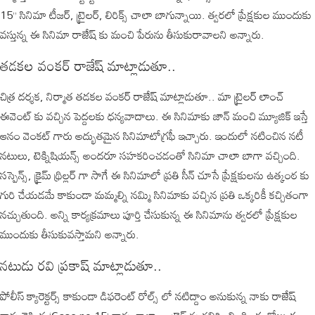
15” సినిమా టీజర్, ట్రైలర్, లిరిక్స్ చాలా బాగున్నాయి. త్వరలో ప్రేక్షకుల ముందుకు
వస్తున్న ఈ సినిమా రాజేష్ కు మంచి పేరును తీసుకురావాలని అన్నారు.
తడకల వంకర్ రాజేష్ మాట్లాడుతూ..
చిత్ర దర్శక, నిర్మాత తడకల వంకర్ రాజేష్ మాట్లాడుతూ.. మా ట్రైలర్ లాంచ్
ఈవెంట్ కు వచ్చిన పెద్దలకు ధన్యవాదాలు. ఈ సినిమాకు జాన్ మంచి మ్యూజిక్ ఇస్తే
ఆనం వెంకట్ గారు అద్భుతమైన సినిమాటోగ్రఫీ ఇచ్చారు. ఇందులో నటించిన నటీ
నటులు, టెక్నిషియన్స్ అందరూ సహకరించడంతో సినిమా చాలా బాగా వచ్చింది.
సస్పెన్స్, క్రైమ్ థ్రిల్లర్ గా సాగే ఈ సినిమాలో ప్రతి సీన్ చూసే ప్రేక్షకులను ఉత్కంఠ కు
గురి చేయడమే కాకుండా మమ్మల్ని నమ్మి సినిమాకు వచ్చిన ప్రతి ఒక్కరికీ కచ్చితంగా
నచ్చుతుంది. అన్ని కార్యక్రమాలు పూర్తి చేసుకున్న ఈ సినిమాను త్వరలో ప్రేక్షకుల
ముందుకు తీసుకువస్తామని అన్నారు.
నటుడు రవి ప్రకాష్ మాట్లాడుతూ..
పోలీస్ క్యారెక్టర్స్ కాకుండా డిఫరెంట్ రోల్స్ లో నటిద్దాం అనుకున్న నాకు రాజేష్