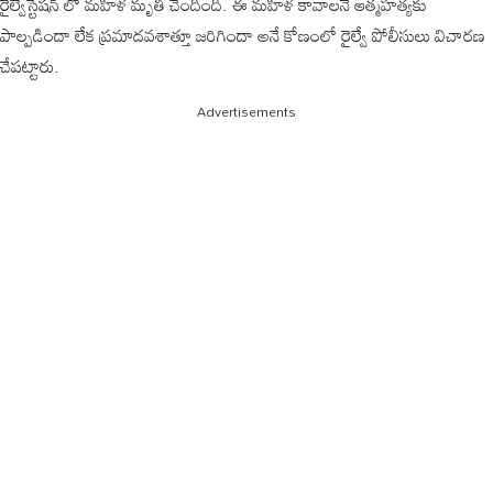
రైల్వేస్టేషన్ లో మహిళ మృతి చెందింది. ఈ మహిళ కావాలనే ఆత్మహత్యకు
పాల్పడిందా లేక ప్రమాదవశాత్తూ జరిగిందా అనే కోణంలో రైల్వే పోలీసులు విచారణ
చేపట్టారు.
Advertisements