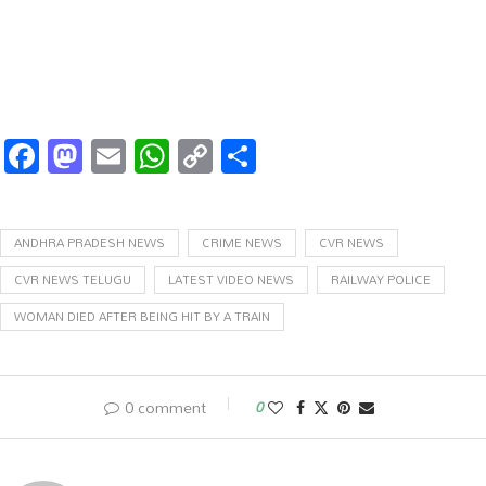
Facebook
Mastodon
Email
WhatsApp
Copy
Share
Link
ANDHRA PRADESH NEWS
CRIME NEWS
CVR NEWS
CVR NEWS TELUGU
LATEST VIDEO NEWS
RAILWAY POLICE
WOMAN DIED AFTER BEING HIT BY A TRAIN
0 comment
0