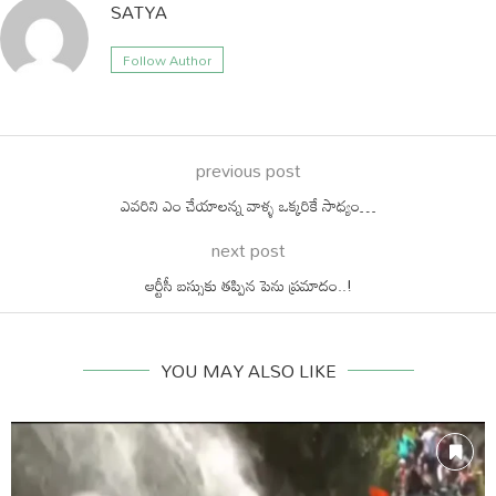
SATYA
Follow Author
previous post
ఎవరిని ఎం చేయాలన్న వాళ్ళ ఒక్కరికే సాధ్యం…
next post
ఆర్టీసీ బస్సుకు తప్పిన పెను ప్రమాదం..!
YOU MAY ALSO LIKE