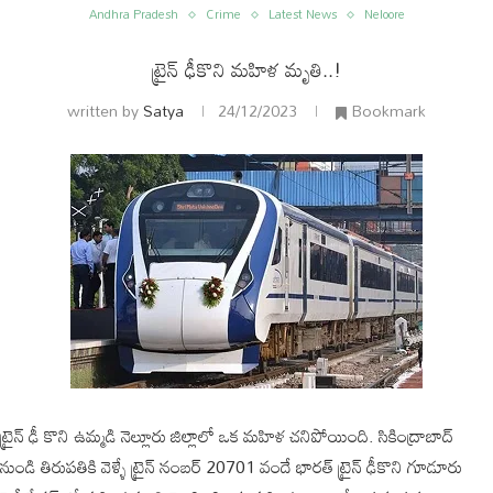
Andhra Pradesh
Crime
Latest News
Neloore
ట్రైన్ ఢీకొని మహిళ మృతి..!
written by
Satya
24/12/2023
Bookmark
ం
అంతర్జాతీయం
ట్రైన్ ఢీ కొని ఉమ్మడి నెల్లూరు జిల్లాలో ఒక మహిళ చనిపోయింది. సికింద్రాబాద్
నుండి తిరుపతికి వెళ్ళే ట్రైన్ నంబర్ 20701 వందే భారత్ ట్రైన్ ఢీకొని గూడూరు