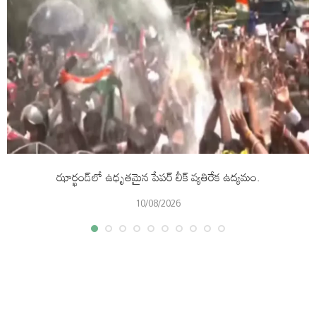
ఝార్ఖండ్‌లో ఉధృతమైన పేపర్‌ లీక్‌ వ్యతిరేక ఉద్యమం.
10/08/2026