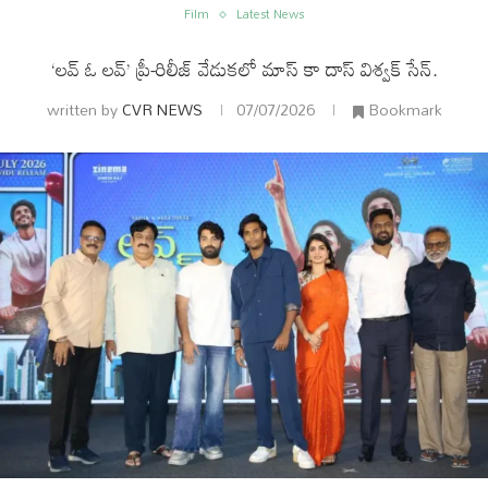
Film
Latest News
‘లవ్ ఓ లవ్’ ప్రీ-రిలీజ్ వేడుకలో మాస్ కా దాస్ విశ్వక్ సేన్.
written by
CVR NEWS
07/07/2026
Bookmark
ం
అంతర్జాతీయం