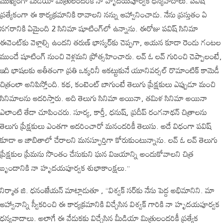
ముఖ్యంగా మీడియా మిత్రులందరికీ నా హృదయపూర్వక ధన్యవాదాలు. పవిష్
ప్రత్యేకంగా ఈ కార్యక్రమానికి రావాలని నన్ను ఆహ్వానించాడు. నేను ప్రస్తుతం ఏ
నగరానికి ఏమైంది 2 సినిమా షూటింగ్‌లో ఉన్నాను. ఈరోజు పవిష్ సినిమా
ఈవెంట్‌కు వెళ్లాల్సి ఉందని తరుణ్ భాస్కర్‌కు చెప్పగా, ఆయన కూడా రెండు గంటల
ముందే షూటింగ్ నుంచి వెళ్లమని ప్రోత్సహించారు. లవ్ ఓ లవ్ గురించి చెప్పాలంటే,
ఇది భాషలకు అతీతంగా ప్రతి ఒక్కరినీ ఆకట్టుకునే యూనివర్సల్ రొమాంటిక్ కామెడీ
చిత్రంలా అనిపిస్తోంది. కథ, కంటెంట్ బాగుంటే తెలుగు ప్రేక్షకులు ఎప్పుడూ మంచి
సినిమాలను ఆదరిస్తారు. అది తెలుగు సినిమా అయినా, తమిళ సినిమా అయినా
ఎలాంటి తేడా చూపించరు. సూర్య, కార్తీ, ధనుష్, ప్రదీప్ రంగనాథన్ చిత్రాలను
తెలుగు ప్రేక్షకులు ఎంతగా ఆదరించారో మనందరికీ తెలుసు. అదే విధంగా పవిష్
కూడా ఆ జాబితాలో చేరాలని మనస్ఫూర్తిగా కోరుకుంటున్నాను. లవ్ ఓ లవ్ తెలుగు
ప్రేక్షకుల ప్రేమను సొంతం చేసుకుని ఘన విజయాన్ని అందుకోవాలని చిత్ర
బృందానికి నా హృదయపూర్వక శుభాకాంక్షలు.”
నిర్మాత జి. ధనంజేయన్ మాట్లాడుతూ , “విశ్వక్ సర్‌కు నేను పెద్ద అభిమానిని. మా
ఆహ్వానాన్ని స్వీకరించి ఈ కార్యక్రమానికి విచ్చేసిన విశ్వక్ గారికి నా హృదయపూర్వక
ధన్యవాదాలు. అలాగే ఈ వేడుకకు విచ్చేసిన మీడియా మిత్రులందరికీ ప్రత్యేక