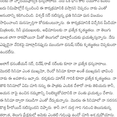
సర్‌కు నా హృదయపూర్వక ధన్యవాదాలు. నేను ఒక ఫోన్ కాల్ చేయగానే కేవలం
ఐదు నిమిషాల్లోనే స్పందించి ఈ కార్యక్రమానికి వస్తానని చెప్పడం నాకు ఎంతో
ఆనందాన్ని కలిగించింది. విశ్వక్ సర్ నటిస్తున్న ప్రతి సినిమా ఘన విజయం
సాధించాలని మనస్ఫూర్తిగా కోరుకుంటున్నాను. ఈ కార్యక్రమానికి విచ్చేసిన మీడియా
మిత్రులకు, సినీ ప్రముఖులకు, అభిమానులకు నా ప్రత్యేక కృతజ్ఞతలు. నా తెలుగు
అంత బాగా రాకపోయినా మీతో తెలుగులో మాట్లాడేందుకు ప్రయత్నిస్తున్నాను. నేను
ఎప్పుడైనా వేదికపై మాట్లాడినప్పుడు ముందుగా ధనుష్ సర్‌కు కృతజ్ఞతలు చెప్పకుండా
ఉండలేను.
అలాగే ధనంజేయన్ సర్, దినేష్ రాజ్ సర్‌లకు కూడా నా ప్రత్యేక ధన్యవాదాలు.
మొదటి సినిమా ఎంత ముఖ్యమో, రెండో సినిమా కూడా అంతే ముఖ్యమని భావించి
నాకు ఈ అవకాశం ఇచ్చారు. దర్శకుడు మాగేశ్ గారికి కూడా ప్రత్యేక కృతజ్ఞతలు. నా
తొలి సినిమాలో ఏమి చూసి నన్ను ఈ పాత్రకు ఎంపిక చేశారో నాకు తెలియదు కానీ,
ఆయన నాపై ఉంచిన నమ్మకాన్ని నిలబెట్టుకోవడానికి నా వంతు ప్రయత్నం చేశాను.
ఈ సినిమా ద్వారా నటుడిగా ఎంతో నేర్చుకున్నాను. మొదట ఈ సినిమాలో నా సరసన
కొత్త హీరోయిన్ నటిస్తుందని చెప్పారు. కానీ నాగ దుర్గ గారి గురించి తెలుసుకున్న
తర్వాత, తెలుగు ప్రేక్షకుల్లో ఆమెకు ఎంతటి గుర్తింపు ఉందో చూసి ఆశ్చర్యపోయాను.