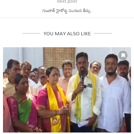
next post
గుజరాత్ హైకోర్టు సంచలన తీర్పు.
YOU MAY ALSO LIKE