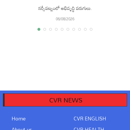
నర్సీపట్నంలో అభివృద్ధి పరుగులు.
06/08/2026
CVR NEWS
Home
CVR ENGLISH
About us
CVR HEALTH