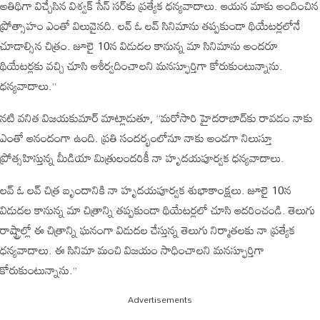
అతిథిగా విచ్చేసిన విశ్వక్ సేన్ సర్‌కు ప్రత్యేక ధన్యవాదాలు. ఆయన మాకు అందించిన
ప్రోత్సాహం ఎంతో విలువైనది. లవ్ ఓ లవ్ సినిమాను తప్పకుండా థియేటర్లలోనే
చూడాల్సిన చిత్రం. జూలై 10న విడుదల కానున్న మా సినిమాను అందరూ
థియేటర్లకు వచ్చి చూసి ఆశీర్వదించాలని మనస్ఫూర్తిగా కోరుకుంటున్నాను.
ధన్యవాదాలు.”
నటి వనిత విజయకుమార్ మాట్లాడుతూ, “మరోసారి హైదరాబాద్‌కు రావడం నాకు
ఎంతో ఆనందంగా ఉంది. ప్రతి సందర్భంలోనూ నాకు అండగా నిలుస్తూ
ప్రోత్సహిస్తున్న మీడియా మిత్రులందరికీ నా హృదయపూర్వక ధన్యవాదాలు.
లవ్ ఓ లవ్ చిత్ర బృందానికి నా హృదయపూర్వక శుభాకాంక్షలు. జూలై 10న
విడుదల కానున్న మా చిత్రాన్ని తప్పకుండా థియేటర్లలో చూసి ఆదరించండి. తెలుగు
రాష్ట్రాల్లో ఈ చిత్రాన్ని ఘనంగా విడుదల చేస్తున్న తెలుగు నిర్మాతలకు నా ప్రత్యేక
ధన్యవాదాలు. ఈ సినిమా మంచి విజయం సాధించాలని మనస్ఫూర్తిగా
కోరుకుంటున్నాను.”
Advertisements