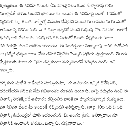
కృతజ్ఞతలు. ఈ సినిమా గురించి నేను మాట్లాడటం కంటే సుబ్బారావు గారు
మాట్లాడితే బాగుంటుందని భావించాను. ఆయన ఈ సినిమాపై ఎంతో గౌరవంతో
వ్యవహరిస్తూ, తెలుగు రాష్ట్రాల్లో విడుదల చేస్తానని ముందుకు రావడం మాకు ఎంతో
ఆనందాన్ని కలిగించింది. నాగ దుర్గా ఇప్పటికే మంచి గుర్తింపు పొందిన నటి. అలాగే
ధనుష్ గారి మేనల్లుడు పావిష్ తన గత చిత్రంతో తెలుగు ప్రేక్షకులకు కూడా
పరిచయమై మంచి ఆదరణ పొందాడు. ఈ సందర్భంగా సుబ్బారావు గారికి మరోసారి
నా ప్రత్యేక ధన్యవాదాలు. నేడు తమిళ వెర్షన్‌కు సెన్సార్ ప్రక్రియ పూర్తయింది. తెలుగు
ప్రేక్షకులకు కూడా ఈ చిత్రం తప్పకుండా నచ్చుతుందనే నమ్మకం ఉంది” అని
అన్నారు.
దర్శకుడు మాగేశ్ రాజేంద్రన్ మాట్లాడుతూ, “ఈ అవకాశం ఇచ్చిన దినేష్ సర్,
ధనంజేయన్ సర్‌లకు నేను జీవితాంతం రుణపడి ఉంటాను. నాపై నమ్మకం ఉంచి ఈ
చిత్రాన్ని తెరకెక్కించే అవకాశం కల్పించిన వారికి నా హృదయపూర్వక కృతజ్ఞతలు.
మా సినిమా టీజర్ మీ అందరికీ నచ్చిందని ఆశిస్తున్నాను. జూలై 10న లవ్ ఓ లవ్
చిత్రాన్ని థియేటర్లలో చూసి ఆదరించండి. మీ అందరి ప్రేమ, ఆశీర్వాదాలు మా
చిత్రానికి ఉండాలని కోరుకుంటున్నాను. ధన్యవాదాలు.”