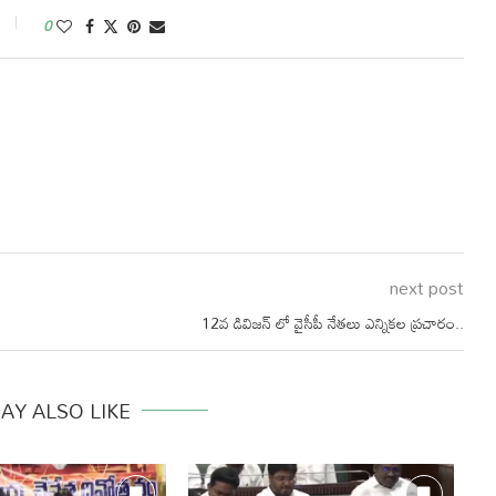
0
next post
12వ డివిజన్ లో వైసీపీ నేతలు ఎన్నికల ప్రచారం..
AY ALSO LIKE