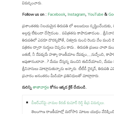
విమర్శించారు.
Follow us on :
Facebook
,
Instagram
,
YouTube
&
Go
ప్రశాంతతకు నిలయమైన తిరుపతి లో అలజడులు సృష్టించేందుకు, గూండాగ
అల్లర్లు లేకుండా చేస్తాడంట.. పవిత్రతను కాపాడుతాడంట.. శ్రీన
తిరుపతిలో ఎవరూ దొరక్కపోతే, చిత్తూరు నుంచి రెండు వేల మంది రౌడ
పత్రికల ద్వారా సుద్ధులు చెప్పడం కాదు.. తిరుపతి ప్రజలు చాలా మ
బతుకే, నీ నేపథ్యమే హత్యా రాజకీయాల నేపథ్యం…నువ్వేంది, కాపాడే
ఆపుతానంటావా..? మేము చేస్తున్న మంచిని తుడిచేయాలని, మేము
శ్రీనివాసులు మాట్లాడుతున్నాడు అన్నారు. టీటీడీ చైర్మన్, తిరుప
ప్రచారం అనంతరం మీడియా ప్రతినిధులతో మాట్లాడారు.
మరిన్ని
తాజావార్తల
కోసం ఇక్కడ క్లిక్ చేయండి.
బీఆర్ఎస్‌పై చామల కిరణ్ కుమార్ రెడ్డి తీవ్ర విమర్శలు.
తెలంగాణ రాజకీయాల్లో మరోసారి మాటల యుద్ధం వేడెక్కింది. భ