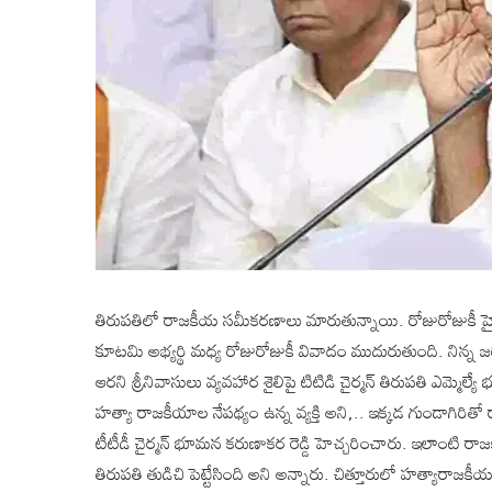
తిరుపతిలో రాజకీయ సమీకరణాలు మారుతున్నాయి. రోజురోజుకీ హై ట
కూటమి అభ్యర్థి మధ్య రోజురోజుకీ వివాదం ముదురుతుంది. నిన్న జరిగ
ఆరని శ్రీనివాసులు వ్యవహార శైలిపై టిటిడి చైర్మన్ తిరుపతి ఎమ్మెల్య
హత్యా రాజకీయాల నేపథ్యం ఉన్న వ్యక్తి అని,.. ఇక్కడ గుండాగిరిత
టీటీడీ చైర్మన్ భూమన కరుణాకర రెడ్డి హెచ్చరించారు. ఇలాంటి ర
తిరుపతి తుడిచి పెట్టేసింది అని అన్నారు. చిత్తూరులో హత్యారా