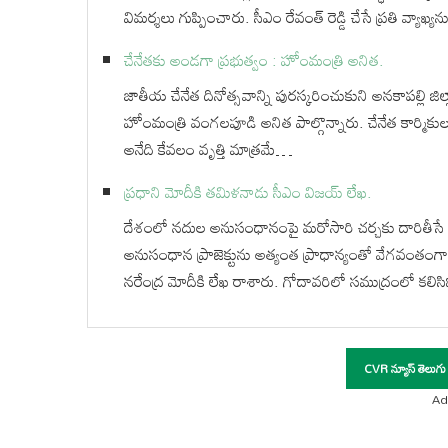
విమర్శలు గుప్పించారు. సీఎం రేవంత్ రెడ్డి చేసే ప్రతి వ్యాఖ
చేనేతకు అండగా ప్రభుత్వం : హోంమంత్రి అనిత.
జాతీయ చేనేత దినోత్సవాన్ని పురస్కరించుకుని అనకాపల్లి జ
హోంమంత్రి వంగలపూడి అనిత పాల్గొన్నారు. చేనేత కార్మికుల 
అనేది కేవలం వృత్తి మాత్రమే…
ప్రధాని మోదీకి తమిళనాడు సీఎం విజయ్‌ లేఖ.
దేశంలో నదుల అనుసంధానంపై మరోసారి చర్చకు దారితీసే
అనుసంధాన ప్రాజెక్టును అత్యంత ప్రాధాన్యంతో వేగవంతం
నరేంద్ర మోదీకి లేఖ రాశారు. గోదావరిలో సముద్రంలో కలి
CVR న్యూస్ తెలుగు
Ad