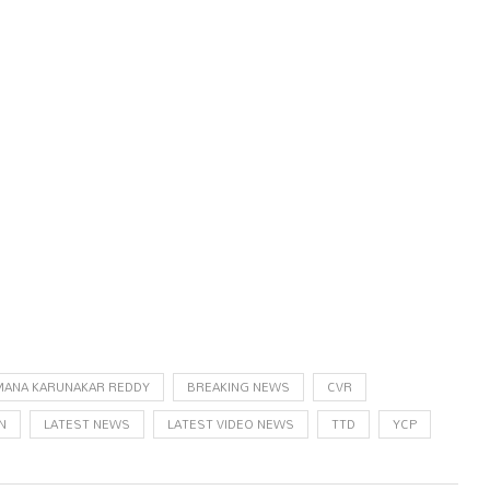
ANA KARUNAKAR REDDY
BREAKING NEWS
CVR
N
LATEST NEWS
LATEST VIDEO NEWS
TTD
YCP