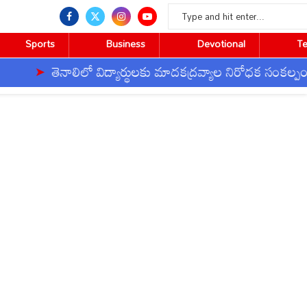
Sports
Business
Devotional
T
ెనాలిలో విద్యార్థులకు మాదకద్రవ్యాల నిరోధక సంకల్పం