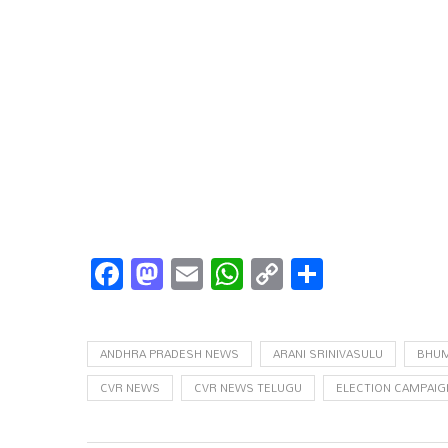
Facebook
Mastodon
Email
WhatsApp
Copy
Share
Link
ANDHRA PRADESH NEWS
ARANI SRINIVASULU
BHUM
CVR NEWS
CVR NEWS TELUGU
ELECTION CAMPAIG