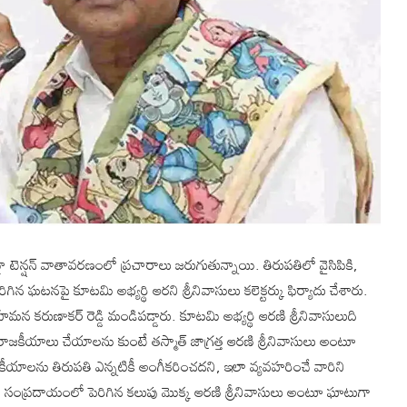
ెన్షన్ వాతావరణంలో ప్రచారాలు జరుగుతున్నాయి. తిరుపతిలో వైసిపికి,
ిన ఘటనపై కూటమి అభ్యర్థి ఆరని శ్రీనివాసులు కలెక్టర్కు ఫిర్యాదు చేశారు.
ే భూమన కరుణాకర్ రెడ్డి మండిపడ్డారు. కూటమి అభ్యర్థి ఆరణి శ్రీనివాసులుది
ో రాజకీయాలు చేయాలను కుంటే తస్మాత్ జాగ్రత్త ఆరణి శ్రీనివాసులు అంటూ
ాజకీయాలను తిరుపతి ఎన్నటికీ అంగీకరించదని, ఇలా వ్యవహరించే వారిని
జకీయ సంప్రదాయంలో పెరిగిన కలుపు మొక్క ఆరణి శ్రీనివాసులు అంటూ ఘాటుగా