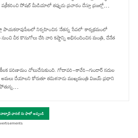
్యను వక్రీకరించి సోషల్ మీడియాలో తప్పుడు ప్రచారం చేస్తూ ప్రజల్లో…
ిల్లా పాయకరావుపేటలో నిర్వహించిన ‘నేతన్న సేవలో’ కార్యక్రమంలో
నుంచి చీర కొనుగోలు చేసి వారి కష్టాన్ని అభినందించిన మంత్రి, చేనేత
 కీలక పరిణామం చోటుచేసుకుంది. గోదావరి–కావేరి–గుండార్ నదుల
గా అమలు చేయాలని కోరుతూ తమిళనాడు ముఖ్యమంత్రి విజయ్ ప్రధాని
సిపోతున్న…
 వాట్సాప్ ఛానల్ ను ఫాలో అవ్వండి
vertisements