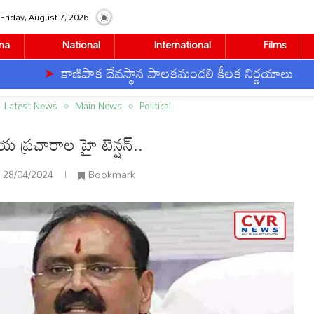
Friday, August 7, 2026
na
National
International
Films
కాణిపాక దేవస్థాన పాలకమండలి కీలక నిర్ణయాలు
త
ాజకీయ ప్రచారాల హై టెన్షన్..
Latest News
Main News
Political
య ప్రచారాల హై టెన్షన్..
28/04/2024
Bookmark