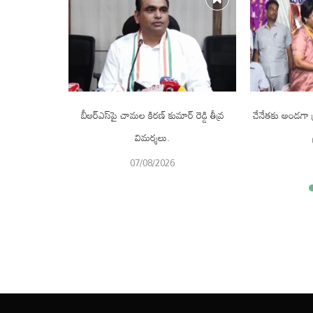
ీఏ నేతల ఆత్మీయ
బీఆర్ఎస్‌పై చామల కిరణ్ కుమార్ రెడ్డి తీవ్ర
చేనేతకు అండగా ప
విమర్శలు.
07/08/2026