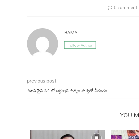
0 comment
RAMA
Follow Author
previous post
మూన్ షైన్ పబ్ లో అర్ధరాత్రి మద్యం మత్తులో వీరంగం..
YOU M