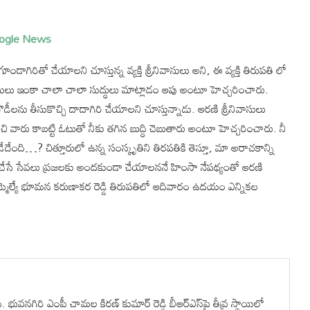
ogle News
ిరితో చేయాలని చూస్తున్న వ్యక్తి శ్రీనివాసులు అని, ఈ వ్యక్తి తిరుపతి లో
ివాసులు ఇంకా చాలా చాలా సుద్ధులు మాట్లాడం ఆపు అంటూ హెచ్చరించారు.
ీలను తీసుకొచ్చి దాదాగిరి చేయాలని చూస్తున్నాడు. ఆరణి శ్రీనివాసులు
ంచి వారు కాబట్టి ఓటుతో నీకు తగిన బుద్ధి చెబుతారు అంటూ హెచ్చరించారు. నీ
దేంది…? చిత్తూరులో ఉన్న సంస్కృతిని తిరపతికి తెస్తూ, మా అరాచకాన్ని
 చేసే సేవలు ప్రజలకు అందకుండా చేయాలననే హింసా నేపథ్యంతో ఆరణి
తి ఎమ్మెల్యే భూమన కరుణాకర రెడ్డి తిరుపతిలో‌ ఆదివారం ఉదయం ఎన్నికల
ువనగిరి ఎంపీ చామల కిరణ్ కుమార్ రెడ్డి బీఆర్ఎస్‌పై తీవ్ర స్థాయిలో