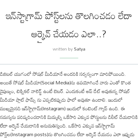
ఇన్‌స్టాగ్రామ్ పోస్ట్‌లను తొలగించడం లేదా
ఆర్కైవ్ చేయడం ఎలా..?
written by
Satya
డిజిటల్ యుగంలో సోషల్ మీడియానే అందరికి సర్వస్వంగా మారిపోయింది.
అయితే సోషల్ మీడియా(Social Media)ను ఉపయోగించే వారు ఎంతో కొంత
నైపుణ్యం, టెక్నికల్ నాలెడ్జ్ ఉంటే బెటర్. ఎందుకంటే అప్ డేట్ అవుతున్న సోషల్
మీడియా ప్లాట్ ఫామ్స్ ను ఎప్పటికప్పుడు ఫాలో అవుతూ ఉండాలి. ఇందులో
ముఖ్యమైనది ఇన్‌స్టాగ్రామ్(Instagram) ఇందులో కంటెంట్ గ్యాప్ ఉంది. ఈ
సమస్యను పరిష్కరించడానికి మిమ్మల్ని ఒకేసారి ఎక్కువ పోస్టులను డిలీట్ చేయడానికి
లేదా ఆర్కైవ్ చేయడానికి అనుమతిస్తుంది. ఒకేసారి ఎక్కువ ఇన్‌స్టాగ్రామ్
పోస్ట్‌ల(Instagram posts)ను తొలగించడం లేదా ఆర్కైవ్ చేయడం ఎలా ఇప్పుడు