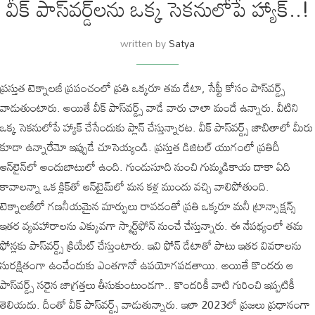
వీక్ పాస్‌వర్డ్‌లను ఒక్క సెకనులోపే హ్యాక్..!
written by
Satya
ప్రస్తుత టెక్నాలజీ ప్రపంచంలో ప్రతి ఒక్కరూ తమ డేటా, సేఫ్టీ కోసం పాస్‌వర్డ్స్
వాడుతుంటారు. అయితే వీక్ పాస్‌వర్డ్స్ వాడే వారు చాలా మందే ఉన్నారు. వీటిని
ఒక్క సెకనులోపే హ్యాక్ చేసేందుకు ప్లాన్ చేస్తున్నారట. వీక్ పాస్‌వర్డ్స్ జాబితాలో మీరు
కూడా ఉన్నారేమో ఇప్పుడే చూసెయ్యండి. ప్రస్తుత డిజిటల్ యుగంలో ప్రతిదీ
ఆన్‌లైన్‌లో అందుబాటులో ఉంది. గుండుసూది నుంచి గుమ్మడికాయ దాకా ఏది
కావాలన్నా ఒక క్లిక్‌తో ఆన్‌టైమ్‌లో మన కళ్ల ముందు వచ్చి వాలిపోతుంది.
టెక్నాలజీలో గణనీయమైన మార్పులు రావడంతో ప్రతి ఒక్కరూ మనీ ట్రాన్సాక్షన్స్
ఇతర వ్యవహారాలను ఎక్కువగా స్మార్ట్‌ఫోన్ నుంచే చేస్తున్నారు. ఈ నేపథ్యంలో తమ
ఫోన్లకు పాస్‌వర్డ్స్ క్రియేట్ చేస్తుంటారు. ఇవి ఫోన్ డేటాతో పాటు ఇతర వివరాలను
సురక్షితంగా ఉంచేందుకు ఎంతగానో ఉపయోగపడతాయి. అయితే కొందరు ఆ
పాస్‌వర్డ్స్ సరైన జాగ్రత్తలు తీసుకుంటుండగా.. కొందరికీ వాటి గురించి ఇప్పటికీ
తెలియదు. దీంతో వీక్ పాస్‌వర్డ్స్ వాడుతున్నారు. ఇలా 2023లో ప్రజలు ప్రధానంగా