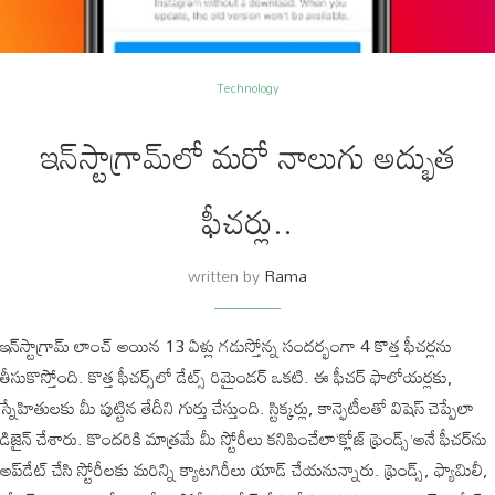
Technology
ఇన్‌స్టాగ్రామ్‌లో మరో నాలుగు అద్భుత
ఫీచర్లు..
written by
Rama
ఇన్‌స్టాగ్రామ్‌ లాంచ్‌ అయిన 13 ఏళ్లు గడుస్తోన్న సందర్భంగా 4 కొత్త ఫీచర్లను
తీసుకొస్తోంది. కొత్త ఫీచర్స్‌లో డేట్స్‌ రిమైండర్‌ ఒకటి. ఈ ఫీచర్‌ ఫాలోయర్లకు,
స్నేహితులకు మీ పుట్టిన తేదీని గుర్తు చేస్తుంది. స్టిక్కర్లు, కాన్ఫెటీలతో విషెస్‌ చెప్పేలా
డిజైన్‌ చేశారు. కొందరికి మాత్రమే మీ స్టోరీలు కనిపించేలా‘క్లోజ్‌ ఫ్రెండ్స్‌’అనే ఫీచర్‌ను
అప్‌డేట్‌ చేసి స్టోరీలకు మరిన్ని క్యాటగిరీలు యాడ్ చేయనున్నారు. ఫ్రెండ్స్‌, ఫ్యామిలీ,