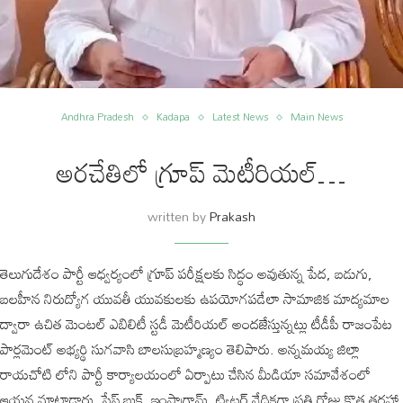
Andhra Pradesh
Kadapa
Latest News
Main News
అరచేతిలో గ్రూప్ మెటీరియల్…
written by
Prakash
తెలుగుదేశం పార్టీ ఆధ్వర్యంలో గ్రూప్ పరీక్షలకు సిద్ధం అవుతున్న పేద, బడుగు,
బలహీన నిరుద్యోగ యువతీ యువకులకు ఉపయోగపడేలా సామాజిక మాద్యమాల
ద్వారా ఉచిత మెంటల్ ఎబిలిటీ స్టడీ మెటీరియల్ అందజేస్తున్నట్లు టీడీపీ రాజంపేట
పార్లమెంట్ అభ్యర్థి సుగవాసి బాలసుబ్రహ్మణ్యం తెలిపారు. అన్నమయ్య జిల్లా
రాయచోటి లోని పార్టీ కార్యాలయంలో ఏర్పాటు చేసిన మీడియా సమావేశంలో
ఆయన మాట్లాడారు. ఫేస్ బుక్, ఇంస్టాగ్రామ్, ట్విట్టర్ వేదికగా ప్రతి రోజు కొత్త తరహా