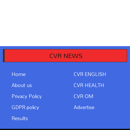
CVR NEWS
Home
CVR ENGLISH
About us
CVR HEALTH
Privacy Policy
CVR OM
GDPR policy
Advertise
Results