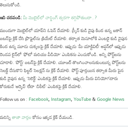
తెలుసుకోండి.
ఇది చదవండి:
మీ మొబైల్‌లో చార్జింగ్ త్వరగా తగ్గిపోతుందా..?
ముందుగా మొబైల్‌లో యాప్‌ని ఓపెన్ చేయాలి. స్క్రీన్ కుడి వైపు కింద ఉన్న ఐకాన్
బటన్‌పై క్లిక్ చేసి ప్రొఫైల్‌ను క్రియేట్ చేయాలి. తర్వాత మెనూలోకి ఎంటరై కుడి వైపున
కింద ఉన్న మూడు చుక్కలపై క్లిక్ చేయాలి. ఇప్పుడు ‘మీ యాక్టివిటీ’ ఆప్షన్‌లో ఇప్పుడు
రెండవ లైన్‌లో ‘ఫోటో మరియు వీడియో’ ఎంపికను ఎంచుకోండి. అన్ని పోస్ట్‌లను
చూడాలి. ‘పోస్ట్’ బటన్‌పై క్లిక్ చేయాలి. యూజర్ తొలగించాలనుకుంటున్న పోస్ట్‌లను
సెలక్ట్ చేసుకొని ఫిల్టర్ సెలక్షన్ ను క్లిక్ చేయాలి. పోస్ట్ పూర్తయిన తర్వాత మీరు పైన
కుడి వైపున ఉన్న ‘సెలెక్ట్’ ఎంపికపై క్లిక్ చేయాలి. ఇప్పుడు మీరు వినియోగదారు
కోరుకునే ‘ఆర్కైవ్’ లేదా ‘డిలీట్’ ఎంపికపై క్లిక్ చేయాలి.
Follow us on :
Facebook
,
Instagram
,
YouTube
&
Google News
మరిన్ని
తాజా
వార్తల
కోసం
ఇక్కడ
క్లిక్
చేయండి
.