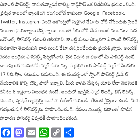
ఎలాంటి పాస్‌వర్డ్స్ వాడుతున్నారనే దానిపై నార్డ్‌పాస్ ఒక నివేదికను ప్రచురించింది.
ప్రస్తుత కాలంలో బ్యాంకింగ్ రంగంలోనే కాకుండా Google, Facebook,
Twitter, Instagram వంటి అకౌంట్లలో వ్యక్తిగత డేటాను చోరీ చేసేందుకు సైబర్
ముఠాలు ప్రయత్నాలు చేస్తున్నాయి. అయితే వీరు చోరీ చేయాలంటే ముందుగా మన
అకౌంట్, పాస్‌వర్స్ గురించి తెలియాలి. కాబట్టి మనం ఎక్కువగా ఎలాంటి పాస్‌వర్డ్స్
పెడతామో తెలుసుకుని వాటి నుంచి డేటా తస్కరించేందుకు ప్రయత్నిస్తారు. అందుకే
మనం బలమైన పాస్‌వర్డ్స్ పెట్టుకోవాలి. పైన చెప్పిన జాబితాలో మీ పాస్‌వర్డ్ ఉంటే
దాదాపు ఒక సెకనులోపే హ్యాక్ చేయొచ్చు. హ్యాకర్లకు ఒక పాస్‌వర్డ్ హ్యాక్ చేసేందుకు
17 నిమిషాల సమయం పడుతుంది. ఈ సందర్భంలో స్ట్రాంగ్ పాస్‌వర్డ్ క్రియేట్
చేయడానికి కొన్ని టిప్స్ ఫాలో అవ్వాలి. మీరు లాగిన్ చేస్తున్న యాప్ లేదా వెబ్‌సైట్‌కి
కనీసం 8 అక్షరాల నిబంధన ఉంటే, అందులో ఇంగ్లీష్ స్మాల్ లెటర్స్, బిగ్ లెటర్స్,
నెంబర్లు, స్పెషల్ క్యారెక్టర్లు ఉండేలా క్రియేట్ చేయండి. లేదంటే క్లిష్టంగా ఉండి. మీరు
గుర్తుంచుకునే పాస్‌‌వర్డ్స్‌ను రూపొందించండి. కేవలం నెంబర్లు, పదాలతో కూడిన
సాధారణ పాస్‌వర్డ్ ఎప్పటికీ రూపొందించకండి.
Facebook
Mastodon
Email
WhatsApp
Copy
Share