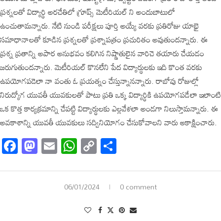
ప్రశ్నలతో విద్యార్థి అరచేతిలో గ్రూప్స్ మెటీరియల్ ని అందుబాటులో
ఉంచుతామన్నారు. నేటి నుండి పరీక్షలు పూర్తి అయ్యే వరకు ప్రతిరోజు యాభై
సమాధానాలతో కూడిన ప్రశ్నలతో ప్రశ్నాపత్రం ప్రచురితం అవుతుందన్నారు. ఈ
ప్రశ్న ప్రతాన్ని అపార అనుభవం కలిగిన నిష్ణాతులైన వారిచె తయారు చేయడం
జరుగుతుందన్నారు. మెటీరియల్ కొనలేని పేద విద్యార్థులకు ఇది కొంత వరకు
ఉపయోగపడెలా నా వంతు ఓ ప్రయత్నం చేస్తున్నానన్నారు. రాబోవు రోజుల్లో
నిరుద్యోగ యువతీ యువకులతో పాటు ప్రతి ఒక్క విద్యార్థికి ఉపయోగపడేలా ఇలాంటి
ఒక కొత్త కార్యక్రమాన్ని చేపట్టి విద్యార్థులకు ఎల్లవేళలా అండగా నిలుస్తామన్నారు. ఈ
అవకాశాన్ని యువతీ యువకులు సద్వినియోగం చేసుకోవాలని వారు ఆకాక్షించారు.
Facebook
Mastodon
Email
WhatsApp
Copy
Share
Link
06/01/2024
0 comment