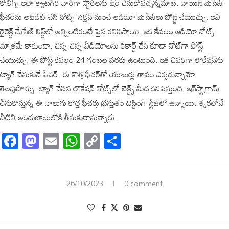
కోలిగ్స్‌ ఇలా క్యాటగీరి వారీగా స్టోరీలను షేర్ చేసుకోవచ్చన్నమాట. వాయిస్‌ మెసేజ్‌
ఫీచర్‌ను అప్‌డేట్‌ చేసి నోట్స్‌ సెక్షన్‌ నుంచే ఆడియో మెసేజ్‌లు పోస్ట్ చేయొచ్చు. ఇవి
డైరెక్ట్ మేసేజ్‌ లిస్ట్‌లో అన్నింటికంటే పైన కనిపిస్తాయి. ఇక కేవలం ఆడియో నోట్స్‌
మాత్రమే కాకుండా, చిన్న చిన్న వీడియోలను రికార్డ్‌ చేసి కూడా నోట్‌గా పోస్ట్
చేయొచ్చు. ఈ పోస్ట్ కేవలం 24 గంటల వరకు ఉంటుంది. ఇక చివరిగా లొకేషన్‌ను
ట్యాగ్‌ చేసుకునే ఫీచర్. ఈ కొత్త ఫీచర్‌తో యూజర్లు తాము ఎక్కడున్నామో
తెలపుపొచ్చు. ట్యాగ్‌ చేసిన లొకేషన్‌ నోట్స్‌లో టెక్ట్స్‌ మీద కనిపిస్తుంది. ఇన్‌స్టాగ్రామ్‌
తీసుకొస్తున్న ఈ నాలుగు కొత్త ఫీచర్లు ప్రస్తుతం టెస్టింగ్‌ స్టేజ్‌లో ఉన్నాయి. త్వరలోనే
వీటిని అందుబాటులోకి తీసుకురానున్నారు.
Facebook
Mastodon
Email
WhatsApp
Copy
Share
Link
26/10/2023
0 comment