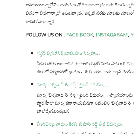
అనుకుంటున్నాడేమో ఆయన బాగోతం అంతా ప్రజలకు తెలుసన్నారు. ఫోన
విధంగా నీరుగార్చారో తెలుసన్నారు. ఇప్పటి వరకు మాటకు మాటతోన
కాచుకోవాలన్నారు.
FOLLOW US ON :
FACE BOOK
,
INSTAGARAM
,
Y
గద్దర్ విగ్రహానికి భూమిపూజ నిర్వహణ.
పీడిత దళిత అణగారిన కులాలకు గద్దర్ మాట పాట ఒక దిక్సూచి అన
జిల్లాలో పర్యటనలో భాగంగా శుక్రవారం నాడు ధ్యాన్ చంద్ చౌ
సూర్య ‘విశ్వనాథ్ & సన్స్’ ట్రైలర్ విడుదల…
సూర్య ‘విశ్వనాథ్ & సన్స్’ ట్రైలర్ విడుదల… హృదయాలను
స్టార్ హీరో సూర్య కథానాయకుడిగా నటించిన ‘విశ్వనాథ్ & సన్స
భావోద్వేగభరితమైన,…
బీఆర్ఎస్‌పై చామల కిరణ్ కుమార్ రెడ్డి తీవ్ర విమర్శలు.