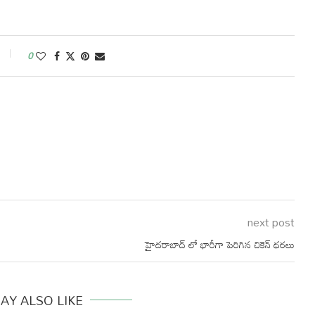
0
next post
హైదరాబాద్ లో భారీగా పెరిగిన చికెన్ ధరలు
AY ALSO LIKE