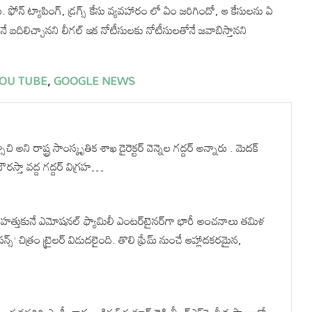
్ ట్యాపింగ్, డ్రగ్స్ కేసు వ్యవహారం లో ఏం జరిగిందో, ఆ కేసులను ఏ
ే బదిలిచ్చానని లీగల్ ఇక నోటీసులకు నోటీసులతోనే జవాబిస్తానని
OU TUBE
,
GOOGLE NEWS
ి రాష్ట్ర సాంస్కృతిక శాఖ డైరెక్టర్ వెన్నెల గద్దర్ అన్నారు . మెదక్
రస్తా వద్ద గద్దర్ విగ్రహ…
 హత్తుకునే ఎమోషనల్ ఫ్యామిలీ ఎంటర్‌టైనర్‌గా భారీ అంచనాలు తమిళ
్’ చిత్రం ట్రైలర్ విడుదలైంది. తొలి ఫ్రేమ్ నుంచే ఆహ్లాదకరమైన,