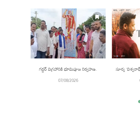
స్పాన్స్ చాలా
గద్దర్ విగ్రహానికి భూమిపూజ నిర్వహణ.
సూర్య ‘విశ్వనా
ి.
07/08/2026