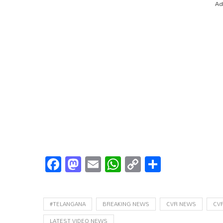
Ad
Facebook
Mastodon
Email
WhatsApp
Copy
Share
Link
#TELANGANA
BREAKING NEWS
CVR NEWS
CV
LATEST VIDEO NEWS