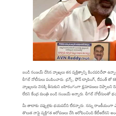
బండి సంజయ్ చేసిన వ్యాఖ్యలు తన వ్యక్తిత్వాన్ని కించపరిచేలా ఉన్న
లీగల్ నోటీసులు పంపించారు. డ్రగ్స్, ఫోన్ ట్యాపింగ్, రేవంత్ తో
వ్యాఖ్యలను వెనక్కి తీసుకుని బహిరంగంగా క్షమాపణలు చెప్పాలని 
లేదని కేంద్ర మంత్రి బండి సంజయ్ అన్నారు. లీగల్ నోటీసులతో 
మీ తాటాకు చప్పుళ్లకు భయపడేది లేదన్నారు. నన్ను రాజకీయంగా ఎదు
తొలుత నాపై వ్యక్తిగత ఆరోపణలు చేసి ఆరోపించింది కేటీఆరేనని అం