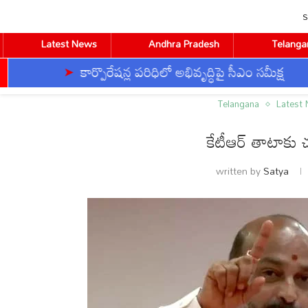
S
Latest News
Andhra Pradesh
Telanga
కార్పొరేషన్ల పరిధిలో అభివృద్ధిపై సీఎం సమీక్ష
Home
Telangana
కేటీఆర్ తాటాకు చప్పుళ్లకు భయపడేది ల
Telangana
Latest
కేటీఆర్ తాటాకు 
CVR ENGLISH
CVR HEALTH
CVR OM
written by
Satya
BUSINESS
DEVOTIONAL
TECHNOLOGY