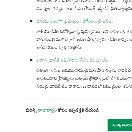
తెలంగాణ రాజకీయాల్లో మరోసారి మాటల యుద్ధం వేడెక్కింది. భ
విమర్శలు గుప్పించారు. సీఎం రేవంత్ రెడ్డి చేసే ప్రతి వ్యాఖ
చేనేతకు అండగా ప్రభుత్వం : హోంమంత్రి అనిత.
జాతీయ చేనేత దినోత్సవాన్ని పురస్కరించుకుని అనకాపల్లి జ
హోంమంత్రి వంగలపూడి అనిత పాల్గొన్నారు. చేనేత కార్మికుల 
అనేది కేవలం వృత్తి మాత్రమే…
ప్రధాని మోదీకి తమిళనాడు సీఎం విజయ్‌ లేఖ.
దేశంలో నదుల అనుసంధానంపై మరోసారి చర్చకు దారితీసే
అనుసంధాన ప్రాజెక్టును అత్యంత ప్రాధాన్యంతో వేగవంతం
నరేంద్ర మోదీకి లేఖ రాశారు. గోదావరిలో సముద్రంలో కలి
మరిన్ని
తాజావార్తల
కోసం ఇక్కడ క్లిక్ చేయండి
మరిన్ని తాజావా