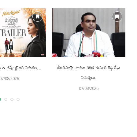
థ్ & సన్స్’ ట్రైలర్ విడుదల…
బీఆర్ఎస్‌పై చామల కిరణ్ కుమార్ రెడ్డి తీవ్ర
చే
విమర్శలు.
07/08/2026
07/08/2026