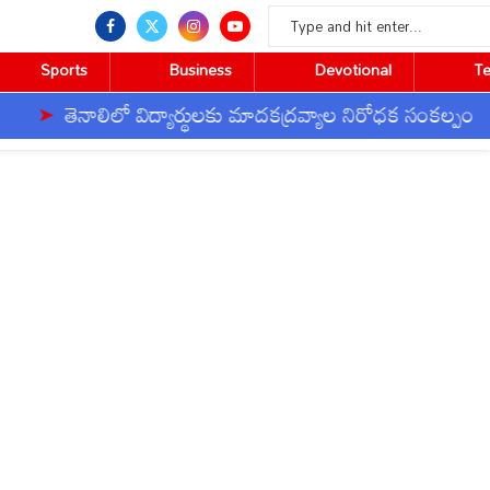
Sports
Business
Devotional
T
నాలిలో విద్యార్థులకు మాదకద్రవ్యాల నిరోధక సంకల్పం