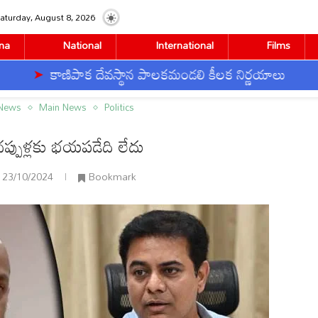
aturday, August 8, 2026
na
National
International
Films
కాణిపాక దేవస్థాన పాలకమండలి కీలక నిర్ణయాలు
తె
ేదు
 News
Main News
Politics
చప్పుళ్లకు భయపడేది లేదు
23/10/2024
Bookmark