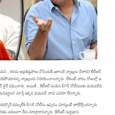
ాయని , తనను అప్రతిష్ఠపాలు చేసేందుకే ఇలాంటి వ్యాఖ్యలు చేశారని కేటీఆర్
 కలిసిపోయానన్న వ్యాఖ్యలను నిరూపించాలన్నారు. లేదంటే వారం రోజుల్లో ఆ
డెడ్ లైన్ విధించారు. అయితే ..కేటీఆర్ పంపిన లీగన్ నోటీసులకు భయపడేది
భయపెట్టాలని చూస్తే ఇక్కడ భయపడే వారు ఎవరూ లేరన్నారు.
ర్కొనే దమ్ములేక లీగల్ నోటీసు ఇవ్వడం చూస్తుంటే జాలేస్తోందన్నారు.
దుకు బదులుగా నేను మాట్లాడానన్నారు. కేటీఆర్ సుద్దపూస