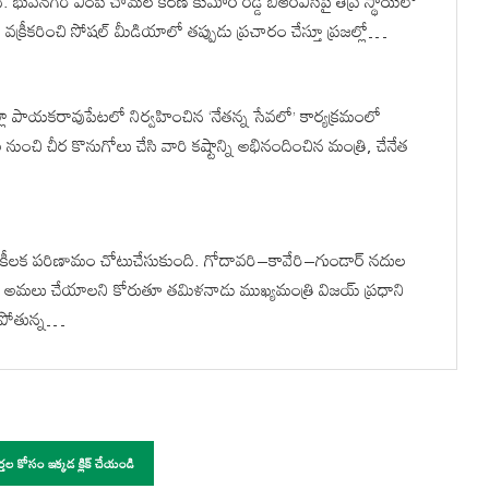
ువనగిరి ఎంపీ చామల కిరణ్ కుమార్ రెడ్డి బీఆర్ఎస్‌పై తీవ్ర స్థాయిలో
్యను వక్రీకరించి సోషల్ మీడియాలో తప్పుడు ప్రచారం చేస్తూ ప్రజల్లో…
ిల్లా పాయకరావుపేటలో నిర్వహించిన ‘నేతన్న సేవలో’ కార్యక్రమంలో
నుంచి చీర కొనుగోలు చేసి వారి కష్టాన్ని అభినందించిన మంత్రి, చేనేత
 కీలక పరిణామం చోటుచేసుకుంది. గోదావరి–కావేరి–గుండార్ నదుల
గా అమలు చేయాలని కోరుతూ తమిళనాడు ముఖ్యమంత్రి విజయ్ ప్రధాని
సిపోతున్న…
ర్తల కోసం ఇక్కడ క్లిక్ చేయండి