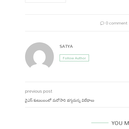
0 comment
SATYA
Follow Author
previous post
వైఎస్ కుటుంబంలో మరోసారి భగ్గుమన్న విబేధాలు
YOU M