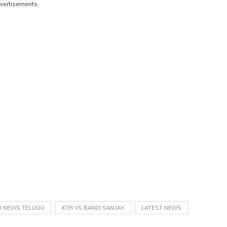
vertisements
R NEWS TELUGU
KTR VS BANDI SANJAY
LATEST NEWS