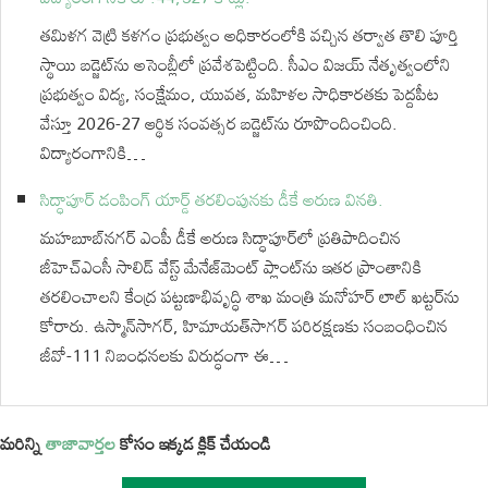
తమిళగ వెట్రి కళగం ప్రభుత్వం అధికారంలోకి వచ్చిన తర్వాత తొలి పూర్తి
స్థాయి బడ్జెట్‌ను అసెంబ్లీలో ప్రవేశపెట్టింది. సీఎం విజయ్ నేతృత్వంలోని
ప్రభుత్వం విద్య, సంక్షేమం, యువత, మహిళల సాధికారతకు పెద్దపీట
వేస్తూ 2026-27 ఆర్థిక సంవత్సర బడ్జెట్‌ను రూపొందించింది.
విద్యారంగానికి…
సిద్ధాపూర్ డంపింగ్ యార్డ్ తరలింపునకు డీకే అరుణ వినతి.
మహబూబ్‌నగర్ ఎంపీ డీకే అరుణ సిద్ధాపూర్‌లో ప్రతిపాదించిన
జీహెచ్‌ఎంసీ సాలిడ్ వేస్ట్ మేనేజ్‌మెంట్ ప్లాంట్‌ను ఇతర ప్రాంతానికి
తరలించాలని కేంద్ర పట్టణాభివృద్ధి శాఖ మంత్రి మనోహర్ లాల్ ఖట్టర్‌ను
కోరారు. ఉస్మాన్‌సాగర్, హిమాయత్‌సాగర్ పరిరక్షణకు సంబంధించిన
జీవో-111 నిబంధనలకు విరుద్ధంగా ఈ…
మరిన్ని
తాజావార్తల
కోసం ఇక్కడ క్లిక్ చేయండి