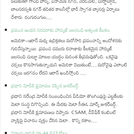
పలుకుతూ గాంధీ పార్క్, వినాయక్ నగర్, నేరేడ్‌మెట్, మీర్జాల్గూడ,
బాలసరస్వతి నగర్ తదితర కాలనీల్లో భారీ స్వాగత బ్యానర్లు ఏర్పాటు
చేశారు. రంగురంగుల…
ప్రపంచ ఇంధన సరఫరాకు హార్ముజ్ జలసంధి అత్యంత కీలకం.
అమెరికా–ఇరాన్ మధ్య ఉద్రిక్తతలు మరోసారి ప్రపంచాన్ని ఆందోళనకు
గురిచేస్తున్నాయి. ప్రపంచ చమురు రవాణాకు కీలకమైన హార్ముజ్
జలసంధి చుట్టూ మాటల యుద్ధం మరింత తీవ్రమవుతోంది. ఒకవైపు
చర్చలు కొనసాగుతున్నాయని అమెరికా చెబుతుంటే… మరోవైపు ఎలాంటి
చర్చలు జరగడం లేదని ఇరాన్ ఖండిస్తోంది.…
ప్రధాని మోదీకి క్షమాపణ చెప్పిన జుకర్⁬బర్గ్.
ప్రధాని నరేంద్ర మోదీకి సంబంధించిన వీడియో తొలగింపుపై ఎట్టకేలకు
మెటా సంస్థ దిగొచ్చింది. ఈ మేరకు మెటా సీఈఓ మార్క్ జుకర్‌బర్గ్..
ప్రధాని మోదీకి క్షమాపణలు చెప్పారు. CSAM, డీప్‌ఫేక్‌ కంటెంట్‌
వ్యాప్తిపై విచారం వ్యక్తం చేసిన మెటా.. కొన్ని రకాల…
విద్యారంగానికి రూ.44,527 కోట్లు.