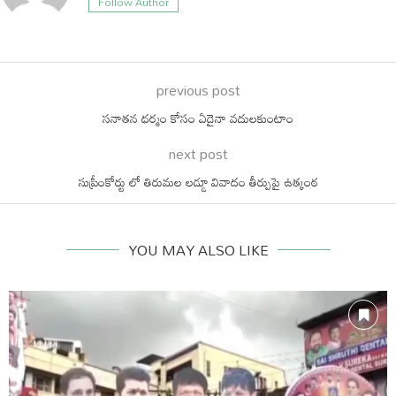
Follow Author
previous post
సనాతన ధర్మం కోసం ఏదైనా వదులకుంటాం
next post
సుప్రీంకోర్టు లో తిరుమల లడ్డూ వివాదం తీర్పుపై ఉత్కంఠ
YOU MAY ALSO LIKE