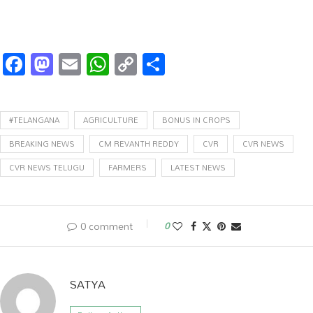
Facebook
Mastodon
Email
WhatsApp
Copy
Share
Link
#TELANGANA
AGRICULTURE
BONUS IN CROPS
BREAKING NEWS
CM REVANTH REDDY
CVR
CVR NEWS
CVR NEWS TELUGU
FARMERS
LATEST NEWS
0 comment
0
SATYA