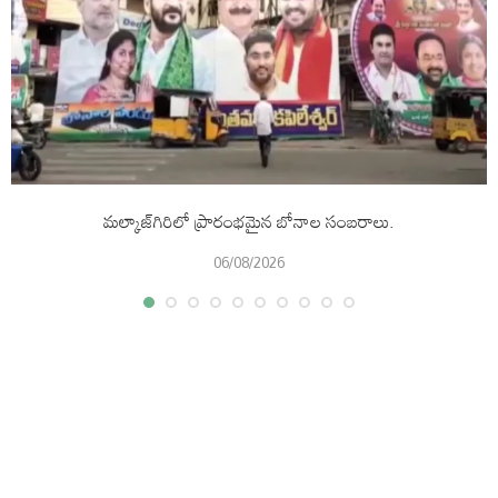
మల్కాజ్‌గిరిలో ప్రారంభమైన బోనాల సంబరాలు.
06/08/2026