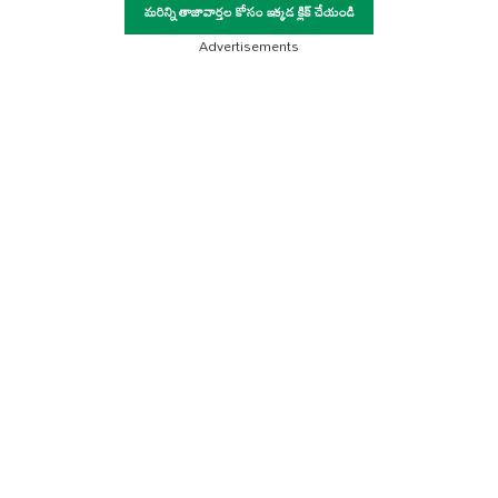
మరిన్ని తాజావార్తల కోసం ఇక్కడ క్లిక్ చేయండి
Advertisements