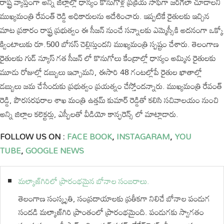
రాష్ట్ర వ్యాప్తంగా అన్ని జిల్లాల్లో ధాన్యం కొనుగోళ్ల ప్రక్రియ సాఫీగా జరిగేలా చూడాలని
ముఖ్యమంత్రి రేవంత్ రెడ్డి అధికారులను ఆదేశించారు. ఇప్పటికే రైతులకు ఇచ్చిన
మాట ప్రకారం రాష్ట్ర ప్రభుత్వం ఈ సీజన్ నుంచే సన్నాలకు ఎమ్మెస్సీకి అదనంగా ఒక్కో
క్వింటాలుకు రూ.500 బోనస్ చెల్లిస్తుందని ముఖ్యమంత్రి స్పష్టం చేశారు. తెలంగాణ
రైతులకు గుడ్ న్యూస్ గత సీజన్ లో కొనుగోలు కేంద్రాల్లో ధాన్యం అమ్మిన రైతులకు
మూడు రోజుల్లో డబ్బులు ఇచ్చామని, ఈసారి 48 గంటల్లోపే రైతుల ఖాతాల్లో
డబ్బులు జమ చేసేందుకు ప్రభుత్వం ప్రయత్నం చేస్తోందన్నారు. ముఖ్యమంత్రి రేవంత్
రెడ్డి, పౌరసరఫరాల శాఖ మంత్రి ఉత్తమ్ కుమార్ రెడ్డితో కలిసి సచివాలయం నుంచి
అన్ని జిల్లాల కలెక్టర్లు, ఎస్పీలతో వీడియో కాన్ఫరెన్స్ లో మాట్లాడారు.
FOLLOW US ON :
FACE BOOK
,
INSTAGARAM
,
YOU
TUBE
,
GOOGLE NEWS
మల్కాజ్‌గిరిలో ప్రారంభమైన బోనాల సంబరాలు.
తెలంగాణ సంస్కృతి, సంప్రదాయాలకు ప్రతీకగా నిలిచే బోనాల పండుగ
సందడి మల్కాజ్‌గిరి ప్రాంతంలో ప్రారంభమైంది. పండుగకు స్వాగతం