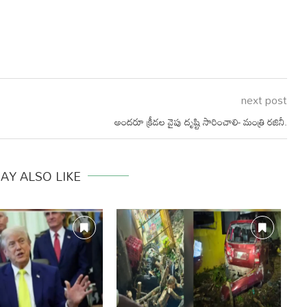
next post
అందరూ క్రీడల వైపు దృష్టి సారించాలి- మంత్రి రజినీ.
AY ALSO LIKE