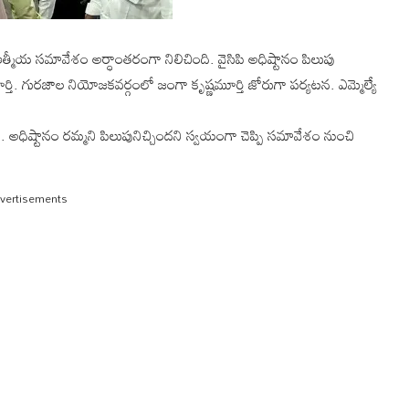
ంచే ఆత్మీయ సమావేశం అర్ధాంతరంగా నిలిచింది. వైసిపి అధిష్టానం పిలుపు
ూర్తి. గురజాల నియోజకవర్గంలో జంగా కృష్ణమూర్తి జోరుగా పర్యటన. ఎమ్మెల్యే
 అధిష్టానం రమ్మని పిలుపునిచ్చిందని స్వయంగా చెప్పి సమావేశం నుంచి
vertisements