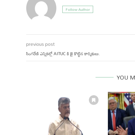
Follow Author
previous post
సింగరేణి ఎన్నికల్లో AITUC కి జై కొట్టిన కార్మికులు.
YOU M