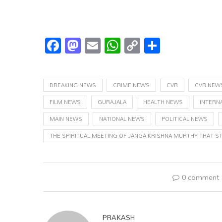
Facebook
Mastodon
Email
WhatsApp
Copy
Share
Link
BREAKING NEWS
CRIME NEWS
CVR
CVR NEW
FILM NEWS
GURAJALA
HEALTH NEWS
INTERN
MAIN NEWS
NATIONAL NEWS
POLITICAL NEWS
THE SPIRITUAL MEETING OF JANGA KRISHNA MURTHY THAT ST
0 comment
PRAKASH