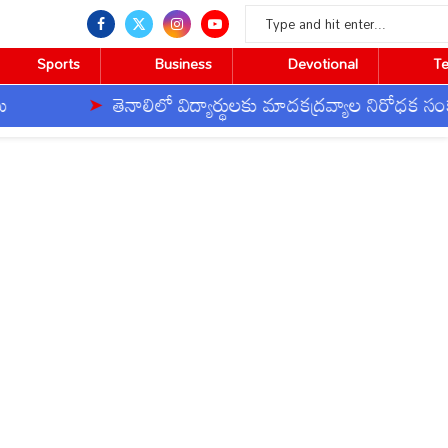
Sports
Business
Devotional
T
తెనాలిలో విద్యార్థులకు మాదకద్రవ్యాల నిరోధక సంకల్పం