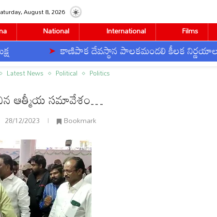
aturday, August 8, 2026
na
National
International
Films
కాణిపాక దేవస్థాన పాలకమండలి కీలక నిర్ణయాలు
య సమావేశం…
Latest News
Political
Politics
లిచిన ఆత్మీయ సమావేశం…
28/12/2023
Bookmark