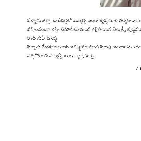
పల్నాడు జిల్లా, దాచేపల్లిలో ఎమ్మెల్సీ జంగా కృష్ణమూర్తి నిర్వహి
వచ్చిందంటూ చెప్పి సమావేశం నుండి వెళ్లిపోయిన ఎమ్మెల్సీ కృష్ణమ
కాసు మహేష్ రెడ్డి
ఫిర్యాదు మేరకు జంగాకు అధిష్టానం నుండి పిలుపు అంటూ ప్రచారం.
వెళ్ళిపోయిన ఎమ్మెల్సీ జంగా కృష్ణమూర్తి.
Ad