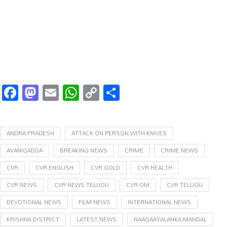
Facebook
Mastodon
Email
WhatsApp
Copy
Share
Link
ANDRA PRADESH
ATTACK ON PERSON WITH KNIVES
AVANIGADDA
BREAKING NEWS
CRIME
CRIME NEWS
CVR
CVR ENGLISH
CVR GOLD
CVR HEALTH
CVR NEWS
CVR NEWS TELUGU
CVR OM
CVR TELUGU
DEVOTIONAL NEWS
FILM NEWS
INTERNATIONAL NEWS
KRISHNA DISTRICT
LATEST NEWS
NAAGAAYALANKA MANDAL