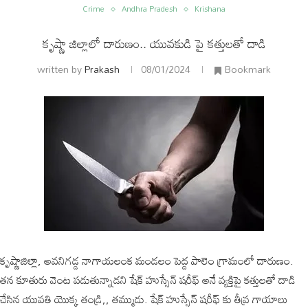
Crime
Andhra Pradesh
Krishana
కృష్ణా జిల్లాలో దారుణం.. యువకుడి పై కత్తులతో దాడి
written by
Prakash
08/01/2024
Bookmark
ం
అంతర్జాతీయం
కృష్ణాజిల్లా, అవనిగడ్డ నాగాయలంక మండలం పెద్ద పాలెం గ్రామంలో దారుణం.
తన కూతురు వెంట పడుతున్నాడని షేక్ హుస్సేన్ షరీఫ్ అనే వ్యక్తిపై కత్తులతో దాడి
చేసిన యువతి యొక్క తండ్రి,, తమ్ముడు. షేక్ హుస్సేన్ షరీఫ్ కు తీవ్ర గాయాలు