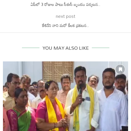
ఏపీలో 3 రోజుల పాటు సీఈసీ బృందం పర్యటన..
next post
కేశినేని నాని మరో కీలక ప్రకటన..
YOU MAY ALSO LIKE