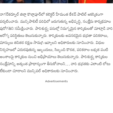
నాగర్‌కర్నూల్ జిల్లా కొల్లాపూర్‌లో కలెక్టర్ హేమంత కేశవ్ పాటిల్ ఆకస్మికంగా
పర్యటించారు. మున్సిపాలిటీ పరిధిలో జరుగుతున్న అభివృద్ధి, సంక్షేమ కార్యక్రమాల
పురోగతిని సమీక్షించారు. పారిశుద్ధ్య పనుల్లో నిమగ్నమైన కార్మికులతో మాట్లాడి వారి
ఆరోగ్య పరిస్థితులు తెలుసుకున్నారు. కార్మికులకు అవసరమైన భద్రతా పరికరాలు,
మాస్కులు తదితర రక్షణ సామగ్రి ఇవ్వాలని అధికారులకు సూచించారు. విధుల
నిర్వహణలో ఎదురవుతున్న ఇబ్బందులు, సిబ్బంది కొరత, పరికరాల లభ్యత వంటి
అంశాలపై కార్మికుల నుంచి అభిప్రాయాలు తెలుసుకున్నారు. పారిశుద్ధ్య కార్మికుల
సంక్షేమాన్ని అత్యంత ప్రాధాన్యంగా తీసుకోవాలని… వారి భద్రతకు ఎలాంటి లోటు
లేకుండా చూడాలని మున్సిపల్ అధికారులకు సూచించారు.
Advertisements