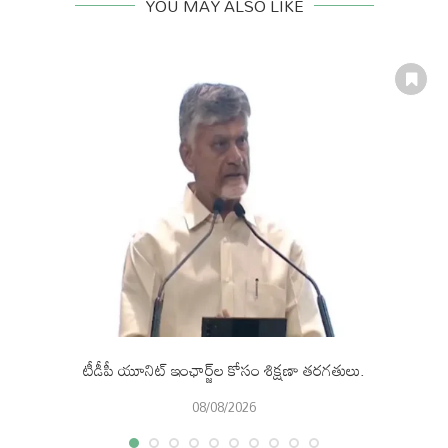
YOU MAY ALSO LIKE
టీడీపీ యూనిట్ ఇంఛార్జ్‌ల కోసం శిక్షణా తరగతులు.
08/08/2026