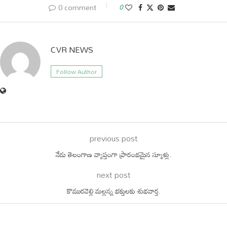
0 comment
0
CVR NEWS
Follow Author
previous post
నేడు తెలంగాణ వ్యాప్తంగా ప్రారంభమైన స్కూళ్లు.
next post
కొమురవెల్లి మల్లన్న భక్తులకు శుభవార్త.