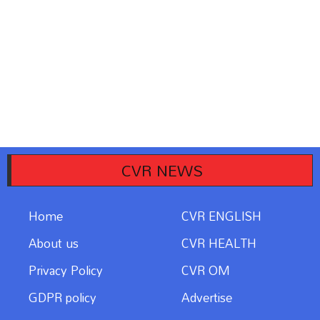
CVR NEWS
Home
CVR ENGLISH
About us
CVR HEALTH
Privacy Policy
CVR OM
GDPR policy
Advertise