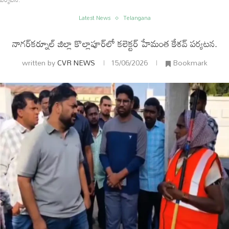
Latest News
Telangana
నాగర్‌కర్నూల్ జిల్లా కొల్లాపూర్‌లో కలెక్టర్ హేమంత కేశవ్ పర్యటన.
written by
CVR NEWS
15/06/2026
Bookmark
ం
అంతర్జాతీయం