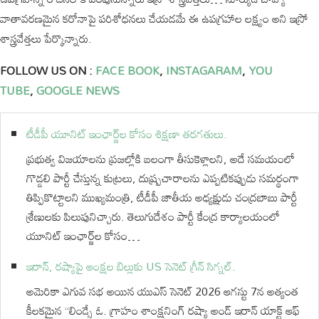
వాతావరణమైన కరోనాపై పరిశోధనలు చేయడమే ఈ ఉపగ్రహాల లక్ష్యం అని ఇస్రో
శాస్త్రవేత్తలు పేర్కొన్నారు.
FOLLOW US ON :
FACE BOOK
,
INSTAGARAM
,
YOU
TUBE
,
GOOGLE NEWS
టీడీపీ యూనిట్ ఇంఛార్జ్‌ల కోసం శిక్షణా తరగతులు.
ప్రభుత్వ విజయాలను ప్రజల్లోకి బలంగా తీసుకెళ్లాలని, అదే సమయంలో
గొడ్డలి పార్టీ చేస్తున్న కుట్రలు, దుష్ప్రచారాలను ఎప్పటికప్పుడు సమర్థంగా
తిప్పికొట్టాలని ముఖ్యమంత్రి, టీడీపీ జాతీయ అధ్యక్షుడు చంద్రబాబు పార్టీ
శ్రేణులకు పిలుపునిచ్చారు. తెలుగుదేశం పార్టీ కేంద్ర కార్యాలయంలో
యూనిట్ ఇంఛార్జ్‌ల కోసం…
ఇరాన్, రష్యాపై ఆంక్షల బిల్లుకు US సెనెట్ గ్రీన్ సిగ్నల్.
అమెరికా ఎగువ సభ అయిన యుఎస్ సెనెట్ 2026 ఆగస్టు 7న అత్యంత
కీలకమైన “లిండ్సే ఓ. గ్రాహం శాంక్షనింగ్ రష్యా అండ్ ఇరాన్ యాక్ట్ ఆఫ్