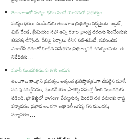
తెలంగాణలో మద్యం ధరల పెంచే యోచనలో ప్రభుత్వం.
మద్యం ధరలు పెంచేందుకు తెలంగాణ ప్రభుత్వం సిద్ధమైంది. బడ్జెట్,
మిడ్-రేంజ్, ప్రీమియం సహా అన్ని రకాల బ్రాండ్ల ధరలను పెంచేందుకు
కసరత్తు చేస్తోంది. దీనిపై ఏర్పాటు చేసిన సబ్-కమిటీ, సవరించిన
ఎంఆర్‌పీ ధరలతో కూడిన నివేదికను ప్రభుత్వానికి సమర్పించింది. ఈ
నివేదికను…
మూసీ సుందరీకరణకు తొలి అడుగు.
తెలంగాణ కాంగ్రెస్ ప్రభుత్వం అత్యంత ప్రతిష్ఠాత్మకంగా చేపట్టిన మూసీ
నది పునరుజ్జీవనం, సుందరీకరణ ప్రాజెక్టు పనుల్లో కీలక ముందడుగు
పడింది. ప్రాజెక్టులో భాగంగా చేపట్టనున్న మొదటి దశ పనులకు రాష్ట్ర
పర్యావరణ ప్రభావ అంచనా అథారిటీ ఆగస్టు 5న ముందస్తు
పర్యావరణ…