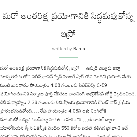
మరో అంతరిక్ష ప్రయోగానికి సిద్ధమవుతోన్న
ఇస్రో
written by
Rama
మరో అంతరిక్ష ప్రయోగానికి సిద్ధమవుతోన్న ఇస్రో… ఉమ్మడి నెల్లూరు జిల్లా
సూళ్లూరుపేట లోని సతీష్ ధావన్ స్పేస్ సెంటర్ షార్ లోని మొదటి ప్రయోగ వేదిక
నుంచి బుధవారం సాయంత్రం 4:08 గంటలకు పిఎస్ఎల్వి C-59
ప్రయోగించడానికి ఏర్పాట్లు పూర్తి చేసినట్లు లాంచింగ్ ఆథరైజేషన్ బోర్డ్ వెల్లడించింది.
నేటి మధ్యాహ్నం 2:38 గంటలకు నిమిషాలకు ప్రయోగానికి కౌంట్ డౌన్ ప్రక్రియ
ప్రారంభమవుతోంది…. రేపు సాయంత్రం 4.08ని లకు నింగిలోకి
దూసుకుపోనున్నది పిఎస్ఎల్వి సి- 59 వాహక నౌక …ఈ రాకెట్ ద్వారా
యూరోపియన్ స్పేస్ ఏజెన్సీకి చెందిన 550 కిలోల బరువు కలిగిన ప్రోబా-3 అనే
ఉపగ్రహాన్ని రోదసిలోకి పంపునున్నారు ఇస్రో శాస్త్రవేత్తలు… సూర్యుడి బాహ్య