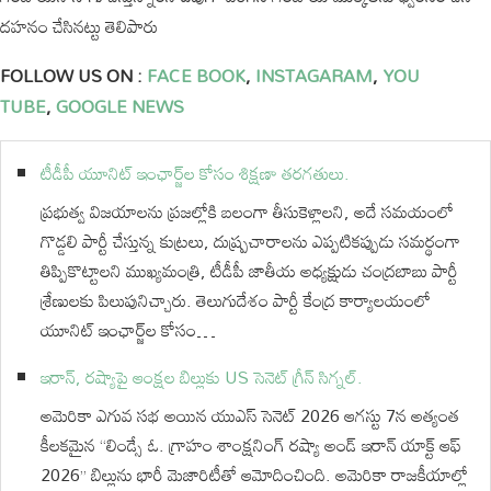
దహనం చేసినట్టు తెలిపారు
FOLLOW US ON :
FACE BOOK
,
INSTAGARAM
,
YOU
TUBE
,
GOOGLE NEWS
టీడీపీ యూనిట్ ఇంఛార్జ్‌ల కోసం శిక్షణా తరగతులు.
ప్రభుత్వ విజయాలను ప్రజల్లోకి బలంగా తీసుకెళ్లాలని, అదే సమయంలో
గొడ్డలి పార్టీ చేస్తున్న కుట్రలు, దుష్ప్రచారాలను ఎప్పటికప్పుడు సమర్థంగా
తిప్పికొట్టాలని ముఖ్యమంత్రి, టీడీపీ జాతీయ అధ్యక్షుడు చంద్రబాబు పార్టీ
శ్రేణులకు పిలుపునిచ్చారు. తెలుగుదేశం పార్టీ కేంద్ర కార్యాలయంలో
యూనిట్ ఇంఛార్జ్‌ల కోసం…
ఇరాన్, రష్యాపై ఆంక్షల బిల్లుకు US సెనెట్ గ్రీన్ సిగ్నల్.
అమెరికా ఎగువ సభ అయిన యుఎస్ సెనెట్ 2026 ఆగస్టు 7న అత్యంత
కీలకమైన “లిండ్సే ఓ. గ్రాహం శాంక్షనింగ్ రష్యా అండ్ ఇరాన్ యాక్ట్ ఆఫ్
2026” బిల్లును భారీ మెజారిటీతో ఆమోదించింది. అమెరికా రాజకీయాల్లో