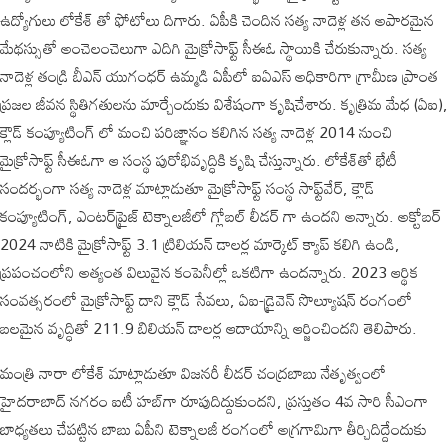
ఉద్యోగులు లోకేశ్‌ తో ఫోటోలు దిగారు. ఏపీకి చెందిన సత్య నాదెళ్ల తన అపారమైన
మేథస్సుతో అంచెలంచెలుగా ఎదిగి మైక్రోసాఫ్ట్ సీఈఓ స్థాయికి చేరుకున్నారు. సత్య
నాదెళ్ల తండ్రి బీఎన్ యుగంధర్ ఉమ్మడి ఏపీలో ఐఏఎస్ అధికారిగా గ్రామీణ ప్రాంత
ప్రజల జీవన స్థితిగతులను మార్చేందుకు విశేషంగా కృషిచేశారు. కృత్రిమ మేధ (ఏఐ),
క్లౌడ్ కంప్యూటింగ్ లో మంచి ప‌రిజ్ఞానం కలిగిన సత్య నాదెళ్ల 2014 నుంచి
మైక్రోసాఫ్ట్ సీఈఓగా ఆ సంస్థ పురోభివృద్ధికి కృషి చేస్తున్నారు. లోకేశ్‌తో భేటీ
సందర్భంగా సత్య నాదెళ్ల మాట్లాడుతూ మైక్రోసాఫ్ట్ సంస్థ సాఫ్ట్‌వేర్, క్లౌడ్
కంప్యూటింగ్, ఎంటర్‌ప్రైజ్ టెక్నాలజీలో గ్లోబల్ లీడర్ గా ఉందని అన్నారు. అక్టోబర్
2024 నాటికి మైక్రోసాఫ్ట్ 3.1 ట్రిలియన్ డాల‌ర్ల‌ మార్కెట్ క్యాప్ కలిగి ఉండి,
ప్రపంచంలోని అత్యంత విలువైన కంపెనీల్లో ఒకటిగా ఉంద‌న్నారు. 2023 ఆర్థిక
సంవత్సరంలో మైక్రోసాఫ్ట్ దాని క్లౌడ్ సేవలు, ఏఐ-డ్రైవెన్ సొల్యూషన్‌ రంగంలో
బలమైన వృద్ధితో 211.9 బిలియన్ డాల‌ర్ల‌ ఆదాయాన్ని ఆర్జించిందని తెలిపారు.
మంత్రి నారా లోకేశ్‌ మాట్లాడుతూ విజనరీ లీడర్ చంద్రబాబు నేతృత్వంలో
హైదరాబాద్ నగరం ఐటీ హబ్‌గా రూపుదిద్దుకుంద‌ని, ప్రస్తుతం 4వ సారి సీఎంగా
బాధ్యతలు చేపట్టిన బాబు ఏపీని టెక్నాలజీ రంగంలో అగ్రగామిగా తీర్చిదిద్దేందుకు