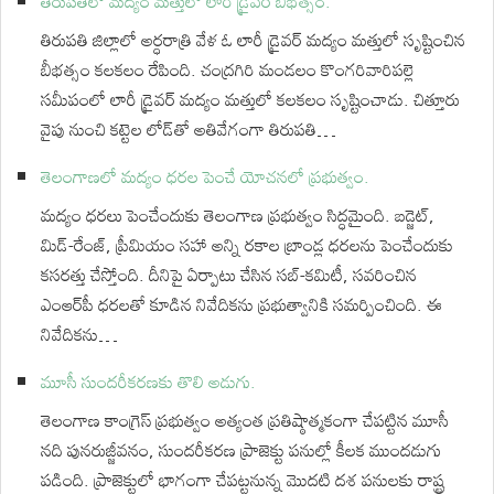
తిరుపతిలో మద్యం మత్తులో లారీ డ్రైవర్ బీభత్సం.
తిరుపతి జిల్లాలో అర్ధరాత్రి వేళ ఓ లారీ డ్రైవర్ మద్యం మత్తులో సృష్టించిన
బీభత్సం కలకలం రేపింది. చంద్రగిరి మండలం కొంగరివారిపల్లె
సమీపంలో లారీ డ్రైవర్ మద్యం మత్తులో కలకలం సృష్టించాడు. చిత్తూరు
వైపు నుంచి కట్టెల లోడ్‌తో అతివేగంగా తిరుపతి…
తెలంగాణలో మద్యం ధరల పెంచే యోచనలో ప్రభుత్వం.
మద్యం ధరలు పెంచేందుకు తెలంగాణ ప్రభుత్వం సిద్ధమైంది. బడ్జెట్,
మిడ్-రేంజ్, ప్రీమియం సహా అన్ని రకాల బ్రాండ్ల ధరలను పెంచేందుకు
కసరత్తు చేస్తోంది. దీనిపై ఏర్పాటు చేసిన సబ్-కమిటీ, సవరించిన
ఎంఆర్‌పీ ధరలతో కూడిన నివేదికను ప్రభుత్వానికి సమర్పించింది. ఈ
నివేదికను…
మూసీ సుందరీకరణకు తొలి అడుగు.
తెలంగాణ కాంగ్రెస్ ప్రభుత్వం అత్యంత ప్రతిష్ఠాత్మకంగా చేపట్టిన మూసీ
నది పునరుజ్జీవనం, సుందరీకరణ ప్రాజెక్టు పనుల్లో కీలక ముందడుగు
పడింది. ప్రాజెక్టులో భాగంగా చేపట్టనున్న మొదటి దశ పనులకు రాష్ట్ర