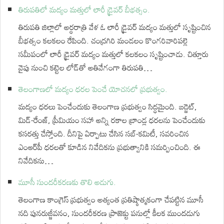
తిరుపతిలో మద్యం మత్తులో లారీ డ్రైవర్ బీభత్సం.
తిరుపతి జిల్లాలో అర్ధరాత్రి వేళ ఓ లారీ డ్రైవర్ మద్యం మత్తులో సృష్టించిన
బీభత్సం కలకలం రేపింది. చంద్రగిరి మండలం కొంగరివారిపల్లె
సమీపంలో లారీ డ్రైవర్ మద్యం మత్తులో కలకలం సృష్టించాడు. చిత్తూరు
వైపు నుంచి కట్టెల లోడ్‌తో అతివేగంగా తిరుపతి…
తెలంగాణలో మద్యం ధరల పెంచే యోచనలో ప్రభుత్వం.
మద్యం ధరలు పెంచేందుకు తెలంగాణ ప్రభుత్వం సిద్ధమైంది. బడ్జెట్,
మిడ్-రేంజ్, ప్రీమియం సహా అన్ని రకాల బ్రాండ్ల ధరలను పెంచేందుకు
కసరత్తు చేస్తోంది. దీనిపై ఏర్పాటు చేసిన సబ్-కమిటీ, సవరించిన
ఎంఆర్‌పీ ధరలతో కూడిన నివేదికను ప్రభుత్వానికి సమర్పించింది. ఈ
నివేదికను…
మూసీ సుందరీకరణకు తొలి అడుగు.
తెలంగాణ కాంగ్రెస్ ప్రభుత్వం అత్యంత ప్రతిష్ఠాత్మకంగా చేపట్టిన మూసీ
నది పునరుజ్జీవనం, సుందరీకరణ ప్రాజెక్టు పనుల్లో కీలక ముందడుగు