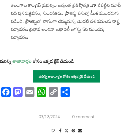
తెలంగాణ కాంగ్రెస్ ప్రభుత్వం అత్యంత ప్రతిష్ఠాత్మకంగా చేపట్టిన మూసీ
నది పునరుజ్జీవనం, సుందరీకరణ ప్రాజెక్టు పనుల్లో కీలక ముందడుగు
పడింది. ప్రాజెక్టులో భాగంగా చేపట్టనున్న మొదటి దశ పనులకు రాష్ట్ర
పర్యావరణ ప్రభావ అంచనా అథారిటీ ఆగస్టు 5న ముందస్తు
పర్యావరణ…
మరిన్ని
తాజావార్తల
కోసం ఇక్కడ క్లిక్ చేయండి
మరిన్ని తాజావార్తల కోసం ఇక్కడ క్లిక్ చేయండి
Facebook
Mastodon
Email
WhatsApp
Copy
Share
Link
03/12/2024
0 comment