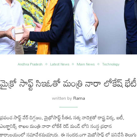
Andhra Pradesh
Latest News
Main News
Technology
మైక్రో సాఫ్ట్ సిఇఓతో మంత్రి నారా లోకేష్ భేటీ
written by
Rama
ప్రపంచ సాఫ్ట్ వేర్ దిగ్గజం, మైక్రోసాఫ్ట్ సీఈఓ సత్య నాదెళ్లతో రాష్ట్ర విద్య, ఐటీ,
ఎలక్ట్రానిక్స్ శాఖల మంత్రి నారా లోకేశ్‌ రెడ్ మండ్ లోని సంస్థ ప్రధాన
కార్యాలయంలో సమావేశమయ్యారు. ఈ సందర్భంగా మైక్రోసాఫ్ట్ లో పనిచేసే తెలుగు