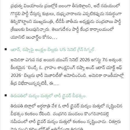
ప్రభుత్వ విజయాలను ప్రజల్లోకి బలంగా తీసుకెళ్లాలని, అదే సమయంలో
గొడ్డలి పార్టీ చేస్తున్న కుట్రలు, దుష్ప్రచారాలను ఎప్పటికప్పుడు సమర్థంగా
తిప్పికొట్టాలని ముఖ్యమంత్రి, టీడీపీ జాతీయ అధ్యక్షుడు చంద్రబాబు పార్టీ
శ్రేణులకు పిలుపునిచ్చారు. తెలుగుదేశం పార్టీ కేంద్ర కార్యాలయంలో
యూనిట్ ఇంఛార్జ్‌ల కోసం…
ఇరాన్, రష్యాపై ఆంక్షల బిల్లుకు US సెనెట్ గ్రీన్ సిగ్నల్.
అమెరికా ఎగువ సభ అయిన యుఎస్ సెనెట్ 2026 ఆగస్టు 7న అత్యంత
కీలకమైన “లిండ్సే ఓ. గ్రాహం శాంక్షనింగ్ రష్యా అండ్ ఇరాన్ యాక్ట్ ఆఫ్
2026” బిల్లును భారీ మెజారిటీతో ఆమోదించింది. అమెరికా రాజకీయాల్లో
తీవ్ర విభేదాలున్నప్పటికీ, ఈ…
తిరుపతిలో మద్యం మత్తులో లారీ డ్రైవర్ బీభత్సం.
తిరుపతి జిల్లాలో అర్ధరాత్రి వేళ ఓ లారీ డ్రైవర్ మద్యం మత్తులో సృష్టించిన
బీభత్సం కలకలం రేపింది. చంద్రగిరి మండలం కొంగరివారిపల్లె
సమీపంలో లారీ డ్రైవర్ మద్యం మత్తులో కలకలం సృష్టించాడు. చిత్తూరు
వైపు నుంచి కట్టెల లోడ్‌తో అతివేగంగా తిరుపతి…