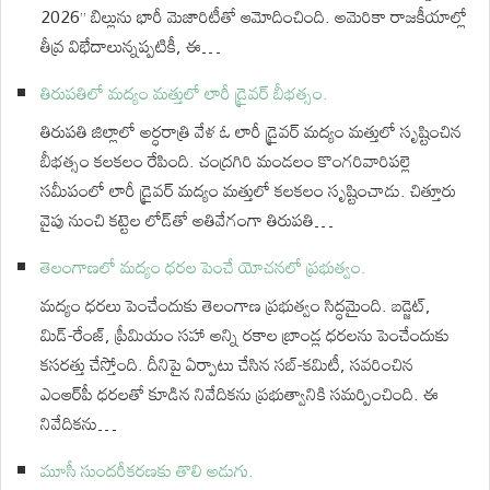
2026” బిల్లును భారీ మెజారిటీతో ఆమోదించింది. అమెరికా రాజకీయాల్లో
తీవ్ర విభేదాలున్నప్పటికీ, ఈ…
తిరుపతిలో మద్యం మత్తులో లారీ డ్రైవర్ బీభత్సం.
తిరుపతి జిల్లాలో అర్ధరాత్రి వేళ ఓ లారీ డ్రైవర్ మద్యం మత్తులో సృష్టించిన
బీభత్సం కలకలం రేపింది. చంద్రగిరి మండలం కొంగరివారిపల్లె
సమీపంలో లారీ డ్రైవర్ మద్యం మత్తులో కలకలం సృష్టించాడు. చిత్తూరు
వైపు నుంచి కట్టెల లోడ్‌తో అతివేగంగా తిరుపతి…
తెలంగాణలో మద్యం ధరల పెంచే యోచనలో ప్రభుత్వం.
మద్యం ధరలు పెంచేందుకు తెలంగాణ ప్రభుత్వం సిద్ధమైంది. బడ్జెట్,
మిడ్-రేంజ్, ప్రీమియం సహా అన్ని రకాల బ్రాండ్ల ధరలను పెంచేందుకు
కసరత్తు చేస్తోంది. దీనిపై ఏర్పాటు చేసిన సబ్-కమిటీ, సవరించిన
ఎంఆర్‌పీ ధరలతో కూడిన నివేదికను ప్రభుత్వానికి సమర్పించింది. ఈ
నివేదికను…
మూసీ సుందరీకరణకు తొలి అడుగు.