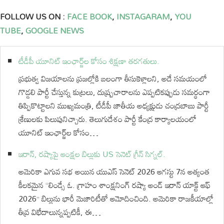
FOLLOW US ON :
FACE BOOK
,
INSTAGARAM
,
YOU
TUBE
,
GOOGLE NEWS
టీడీపీ యూనిట్ ఇంఛార్జ్‌ల కోసం శిక్షణా తరగతులు.
ప్రభుత్వ విజయాలను ప్రజల్లోకి బలంగా తీసుకెళ్లాలని, అదే సమయంలో
గొడ్డలి పార్టీ చేస్తున్న కుట్రలు, దుష్ప్రచారాలను ఎప్పటికప్పుడు సమర్థంగా
తిప్పికొట్టాలని ముఖ్యమంత్రి, టీడీపీ జాతీయ అధ్యక్షుడు చంద్రబాబు పార్టీ
శ్రేణులకు పిలుపునిచ్చారు. తెలుగుదేశం పార్టీ కేంద్ర కార్యాలయంలో
యూనిట్ ఇంఛార్జ్‌ల కోసం…
ఇరాన్, రష్యాపై ఆంక్షల బిల్లుకు US సెనెట్ గ్రీన్ సిగ్నల్.
అమెరికా ఎగువ సభ అయిన యుఎస్ సెనెట్ 2026 ఆగస్టు 7న అత్యంత
కీలకమైన “లిండ్సే ఓ. గ్రాహం శాంక్షనింగ్ రష్యా అండ్ ఇరాన్ యాక్ట్ ఆఫ్
2026” బిల్లును భారీ మెజారిటీతో ఆమోదించింది. అమెరికా రాజకీయాల్లో
తీవ్ర విభేదాలున్నప్పటికీ, ఈ…