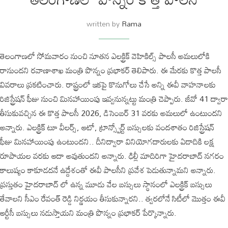
written by
Rama
తెలంగాణలో సోమవారం నుంచి నూతన ఎలక్ట్రిక్ వెహికిల్స్ పాలసీ అమలులోకి
రానుందని రవాణాశాఖ మంత్రి పొన్నం ప్రభాకర్ తెలిపారు. ఈ మేరకు కొత్త పాలసీ
వివరాలు ప్రకటించారు. రాష్ట్రంలో ఇకపై కొనుగోలు చేసే అన్ని ఈవీ వాహనాలకు
రిజిస్ట్రేషన్ ఫీజు నుంచి మినహాయింపు ఇవ్వనున్నట్టు మంత్రి చెప్పారు. జీవో 41 ద్వారా
తీసుకువచ్చిన ఈ కొత్త పాలసీ 2026, డిసెంబర్ 31 వరకు అమలులో ఉంటుందని
అన్నారు. ఎలక్ట్రిక్ టూ వీలర్స్, ఆటో, ట్రాన్స్పోర్ట్ బస్సులకు వందశాతం రిజిస్ట్రేషన్
ఫీజు మినహాయింపు ఉంటుందని.. దీనిద్వారా వినియోగదారులకు ఏడాదికి లక్ష
రూపాయల వరకు ఆదా అవుతుందని అన్నారు. ఢిల్లీ మాదిరిగా హైదరాబాద్ నగరం
కాలుష్యం కాకూడదనే ఉద్దేశంతో ఈవీ పాలసీని ప్రవేశ పెడుతున్నామని అన్నారు.
ప్రస్తుతం హైదరాబాద్ లో ఉన్న మూడు వేల బస్సులు స్థానంలో ఎలక్ట్రిక్ బస్సులు
తేవాలని సీఎం రేవంత్ రెడ్డి నిర్ణయం తీసుకున్నారని.. త్వరలోనే సిటీలో మొత్తం ఈవీ
ఆర్టీసీ బస్సులు నడుస్తాయని మంత్రి పొన్నం ప్రభాకర్ పేర్కొన్నారు.