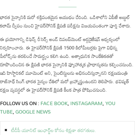
భారత సైన్యానికి మరో శక్తివంతమైన ఆయుధం చేరింది. ఒడిశాలోని ఏపీజే అబ్దుల్
కలామ్ ద్వీపం నుంచి హైపర్‌సోనిక్ క్షిపణి పరీక్షను విజయవంతంగా పూర్తి చేశారు.
ఈ ప్రయోగాన్ని డిఫెన్స్ రీసెర్చ్ అండ్ డెవలప్‌మెంట్ ఆర్గనైజేషన్ ఆధ్వర్యంలో
నిర్వహించారు. ఈ హైపర్‌సోనిక్ క్షిపణి 1500 కిలోమీటర్లకు పైగా విభిన్న
పేలోడ్స్‌ను తరలించే సామర్థ్యం కలిగి ఉంది. అత్యాధునిక సాంకేతికతతో
రూపొందించిన ఈ క్షిపణి భారత సైన్యానికి వ్యూహాత్మక ప్రాధాన్యతను కల్పించనుంది.
ఇది హిస్టారికల్ మూమెంట్ అని, సైంటిస్టులను అభినందిస్తున్నానని రక్షణమంత్రి
రాజ్‌నాథ్ సింగ్ భారత సైన్యం చేతిలో మరో బ్రహ్మాస్త్రంఉందని తెలిపారు. భవిష్యత్
రక్షణ వ్యవస్థలో ఈ హైపర్‌సోనిక్ క్షిపణి కీలక పాత్ర పోషించనుంది.
FOLLOW US ON :
FACE BOOK
,
INSTAGARAM
,
YOU
TUBE
,
GOOGLE NEWS
టీడీపీ యూనిట్ ఇంఛార్జ్‌ల కోసం శిక్షణా తరగతులు.