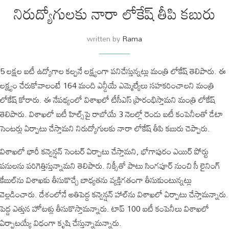
నిరుద్యోగులకు నారా లోకేష్ తీపి కబురు
written by
Rama
5 లక్షల ఐటీ ఉద్యోగాల కల్పనే లక్ష్యంగా పనిచేస్తున్నట్లు మంత్రి లోకేష్ తెలిపారు. ఈ
లక్ష్యం చేరుకోవాలంటే 164 మంది ఎన్డీయే ఎమ్మెల్యేలు సహకరించాలని మంత్రి
లోకేష్ కోరారు. ఈ నేపథ్యంలో విశాఖలో టీసీఎస్ ప్రారంభిస్తామని మంత్రి లోకేష్
తెలిపారు. విశాఖలో ఐటీ హిల్స్‌పై రాబోయే 3 నెలల్లో రెండు ఐటీ కంపెనీలతో డేటా
సెంటర్లు ఏర్పాటు చేస్తామని నిరుద్యోగులకు నారా లోకేష్ తీపి కబురు చెప్పారు.
విశాఖలో భారీ కన్వెన్షన్ సెంటర్ ఏర్పాటు చేస్తామని, భోగాపురం ఎయిర్ పోర్టు
పనులను పరిగెత్తిస్తున్నామని తెలిపారు. నిక్సీతో పాటు సింగపూర్ నుంచి సీ లైనింగ్
కేబుల్‌ను విశాఖకు తీసుకొచ్చే బాధ్యతను వ్యక్తిగతంగా తీసుకుంటున్నట్లు
వెల్లడించారు. దేశంలోనే అతిపెద్ద కన్వెన్షన్ హాల్‌ను విశాఖలో ఏర్పాటు చేస్తామన్నారు.
పెద్ద ఎత్తున హోటళ్లు తీసుకొస్తామన్నారు. టాప్ 100 ఐటీ కంపెనీలు విశాఖలో
ఏర్పాటయ్యే విధంగా కృషి చేస్తున్నామన్నారు.