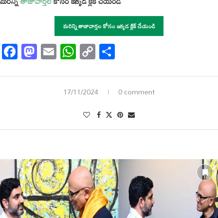
మరిన్ని
తాజావార్తల
కోసం ఇక్కడ క్లిక్ చేయండి
మరిన్ని తాజావార్తల కోసం ఇక్కడ క్లిక్ చేయండి
Facebook
Mastodon
Email
WhatsApp
Copy
Share
Link
17/11/2024
0 comment