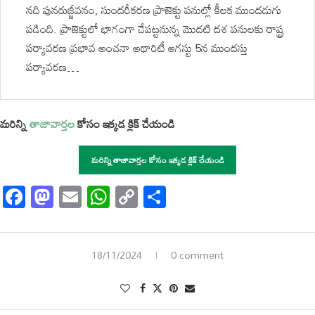
నది పునరుజ్జీవనం, సుందరీకరణ ప్రాజెక్టు పనుల్లో కీలక ముందడుగు
పడింది. ప్రాజెక్టులో భాగంగా చేపట్టనున్న మొదటి దశ పనులకు రాష్ట్ర
పర్యావరణ ప్రభావ అంచనా అథారిటీ ఆగస్టు 5న ముందస్తు
పర్యావరణ…
మరిన్ని
తాజావార్తల
కోసం ఇక్కడ క్లిక్ చేయండి
మరిన్ని తాజావార్తల కోసం ఇక్కడ క్లిక్ చేయండి
Facebook
Mastodon
Email
WhatsApp
Copy
Share
Link
18/11/2024
0 comment