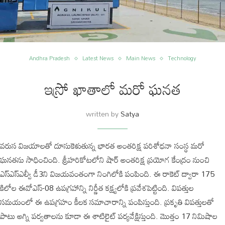
Andhra Pradesh
Latest News
Main News
Technology
ఇస్రో ఖాతాలో మరో ఘనత
written by
Satya
వరుస విజయాలతో దూసుకెళుతున్న భారత అంతరిక్ష పరిశోధనా సంస్థ మరో
ఘనతను సాధించింది. శ్రీహరికోటలోని షార్ అంతరిక్ష ప్రయోగ కేంద్రం నుంచి
ఎస్ఎస్ఎల్వీ డీ3ని విజయవంతంగా నింగిలోకి పంపింది. ఈ రాకెట్ ద్వారా 175
కిలోల ఈవోఎస్-08 ఉపగ్రహాన్ని నిర్ణీత కక్ష్యలోకి ప్రవేశపెట్టింది. విపత్తుల
సమయంలో ఈ ఉపగ్రహం కీలక సమాచారాన్ని పంపిస్తుంది. ప్రకృతి విపత్తులతో
పాటు అగ్ని పర్వతాలను కూడా ఈ శాటిలైట్ పర్యవేక్షిస్తుంది. మొత్తం 17 నిమిషాల