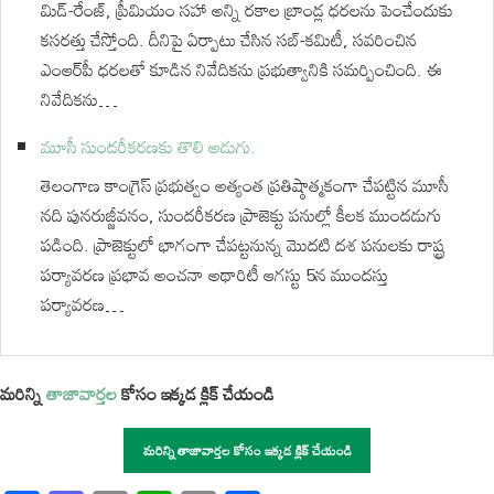
మిడ్-రేంజ్, ప్రీమియం సహా అన్ని రకాల బ్రాండ్ల ధరలను పెంచేందుకు
కసరత్తు చేస్తోంది. దీనిపై ఏర్పాటు చేసిన సబ్-కమిటీ, సవరించిన
ఎంఆర్‌పీ ధరలతో కూడిన నివేదికను ప్రభుత్వానికి సమర్పించింది. ఈ
నివేదికను…
మూసీ సుందరీకరణకు తొలి అడుగు.
తెలంగాణ కాంగ్రెస్ ప్రభుత్వం అత్యంత ప్రతిష్ఠాత్మకంగా చేపట్టిన మూసీ
నది పునరుజ్జీవనం, సుందరీకరణ ప్రాజెక్టు పనుల్లో కీలక ముందడుగు
పడింది. ప్రాజెక్టులో భాగంగా చేపట్టనున్న మొదటి దశ పనులకు రాష్ట్ర
పర్యావరణ ప్రభావ అంచనా అథారిటీ ఆగస్టు 5న ముందస్తు
పర్యావరణ…
మరిన్ని
తాజావార్తల
కోసం ఇక్కడ క్లిక్ చేయండి
మరిన్ని తాజావార్తల కోసం ఇక్కడ క్లిక్ చేయండి