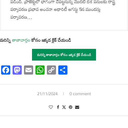
పడింది. ప్రాజెక్టులో భాగంగా చేపట్టనున్న మొదటి దశ పనులకు రాష్ట్ర
పర్యావరణ ప్రభావ అంచనా అథారిటీ ఆగస్టు 5న ముందస్తు
పర్యావరణ…
మరిన్ని
తాజావార్తల
కోసం ఇక్కడ క్లిక్ చేయండి
మరిన్ని తాజావార్తల కోసం ఇక్కడ క్లిక్ చేయండి
Facebook
Mastodon
Email
WhatsApp
Copy
Share
Link
21/11/2024
0 comment