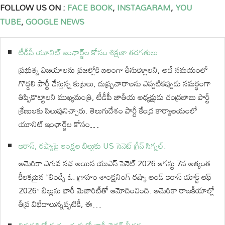
FOLLOW US ON :
FACE BOOK
,
INSTAGARAM
,
YOU
TUBE
,
GOOGLE NEWS
టీడీపీ యూనిట్ ఇంఛార్జ్‌ల కోసం శిక్షణా తరగతులు.
ప్రభుత్వ విజయాలను ప్రజల్లోకి బలంగా తీసుకెళ్లాలని, అదే సమయంలో
గొడ్డలి పార్టీ చేస్తున్న కుట్రలు, దుష్ప్రచారాలను ఎప్పటికప్పుడు సమర్థంగా
తిప్పికొట్టాలని ముఖ్యమంత్రి, టీడీపీ జాతీయ అధ్యక్షుడు చంద్రబాబు పార్టీ
శ్రేణులకు పిలుపునిచ్చారు. తెలుగుదేశం పార్టీ కేంద్ర కార్యాలయంలో
యూనిట్ ఇంఛార్జ్‌ల కోసం…
ఇరాన్, రష్యాపై ఆంక్షల బిల్లుకు US సెనెట్ గ్రీన్ సిగ్నల్.
అమెరికా ఎగువ సభ అయిన యుఎస్ సెనెట్ 2026 ఆగస్టు 7న అత్యంత
కీలకమైన “లిండ్సే ఓ. గ్రాహం శాంక్షనింగ్ రష్యా అండ్ ఇరాన్ యాక్ట్ ఆఫ్
2026” బిల్లును భారీ మెజారిటీతో ఆమోదించింది. అమెరికా రాజకీయాల్లో
తీవ్ర విభేదాలున్నప్పటికీ, ఈ…