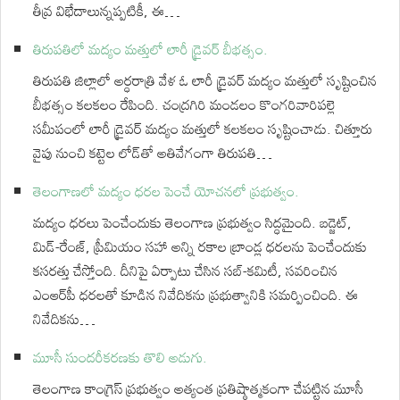
తీవ్ర విభేదాలున్నప్పటికీ, ఈ…
తిరుపతిలో మద్యం మత్తులో లారీ డ్రైవర్ బీభత్సం.
తిరుపతి జిల్లాలో అర్ధరాత్రి వేళ ఓ లారీ డ్రైవర్ మద్యం మత్తులో సృష్టించిన
బీభత్సం కలకలం రేపింది. చంద్రగిరి మండలం కొంగరివారిపల్లె
సమీపంలో లారీ డ్రైవర్ మద్యం మత్తులో కలకలం సృష్టించాడు. చిత్తూరు
వైపు నుంచి కట్టెల లోడ్‌తో అతివేగంగా తిరుపతి…
తెలంగాణలో మద్యం ధరల పెంచే యోచనలో ప్రభుత్వం.
మద్యం ధరలు పెంచేందుకు తెలంగాణ ప్రభుత్వం సిద్ధమైంది. బడ్జెట్,
మిడ్-రేంజ్, ప్రీమియం సహా అన్ని రకాల బ్రాండ్ల ధరలను పెంచేందుకు
కసరత్తు చేస్తోంది. దీనిపై ఏర్పాటు చేసిన సబ్-కమిటీ, సవరించిన
ఎంఆర్‌పీ ధరలతో కూడిన నివేదికను ప్రభుత్వానికి సమర్పించింది. ఈ
నివేదికను…
మూసీ సుందరీకరణకు తొలి అడుగు.
తెలంగాణ కాంగ్రెస్ ప్రభుత్వం అత్యంత ప్రతిష్ఠాత్మకంగా చేపట్టిన మూసీ