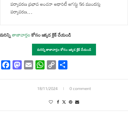
పర్యావరణ ప్రభావ అంచనా అథారిటీ ఆగస్టు 5న ముందస్తు
పర్యావరణ…
మరిన్ని
తాజావార్తల
కోసం ఇక్కడ క్లిక్ చేయండి
మరిన్ని తాజావార్తల కోసం ఇక్కడ క్లిక్ చేయండి
Facebook
Mastodon
Email
WhatsApp
Copy
Share
Link
18/11/2024
0 comment