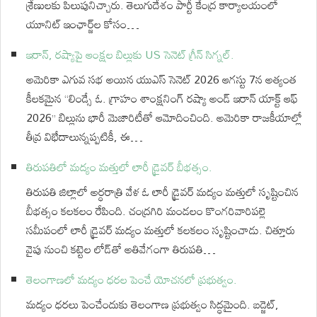
శ్రేణులకు పిలుపునిచ్చారు. తెలుగుదేశం పార్టీ కేంద్ర కార్యాలయంలో
యూనిట్ ఇంఛార్జ్‌ల కోసం…
ఇరాన్, రష్యాపై ఆంక్షల బిల్లుకు US సెనెట్ గ్రీన్ సిగ్నల్.
అమెరికా ఎగువ సభ అయిన యుఎస్ సెనెట్ 2026 ఆగస్టు 7న అత్యంత
కీలకమైన “లిండ్సే ఓ. గ్రాహం శాంక్షనింగ్ రష్యా అండ్ ఇరాన్ యాక్ట్ ఆఫ్
2026” బిల్లును భారీ మెజారిటీతో ఆమోదించింది. అమెరికా రాజకీయాల్లో
తీవ్ర విభేదాలున్నప్పటికీ, ఈ…
తిరుపతిలో మద్యం మత్తులో లారీ డ్రైవర్ బీభత్సం.
తిరుపతి జిల్లాలో అర్ధరాత్రి వేళ ఓ లారీ డ్రైవర్ మద్యం మత్తులో సృష్టించిన
బీభత్సం కలకలం రేపింది. చంద్రగిరి మండలం కొంగరివారిపల్లె
సమీపంలో లారీ డ్రైవర్ మద్యం మత్తులో కలకలం సృష్టించాడు. చిత్తూరు
వైపు నుంచి కట్టెల లోడ్‌తో అతివేగంగా తిరుపతి…
తెలంగాణలో మద్యం ధరల పెంచే యోచనలో ప్రభుత్వం.
మద్యం ధరలు పెంచేందుకు తెలంగాణ ప్రభుత్వం సిద్ధమైంది. బడ్జెట్,