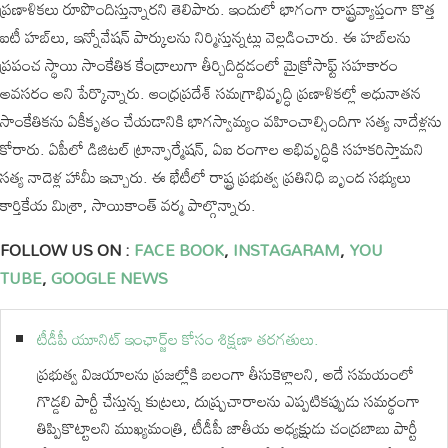
ప్రణాళికలు రూపొందిస్తున్నార‌ని తెలిపారు. ఇందులో భాగంగా రాష్ట్రవ్యాప్తంగా కొత్త
ఐటీ హబ్‌లు, ఇన్నోవేషన్ పార్కులను నిర్మిస్తున్న‌ట్లు వెల్ల‌డించారు. ఈ హబ్‌లను
ప్రపంచ స్థాయి సాంకేతిక కేంద్రాలుగా తీర్చిదిద్దడంలో మైక్రోసాఫ్ట్ సహకారం
అవసరం అని పేర్కొన్నారు. ఆంధ్రప్రదేశ్ సమగ్రాభివృద్ధి ప్రణాళికల్లో అధునాతన
సాంకేతికను ఏకీకృతం చేయడానికి భాగస్వామ్యం వహించాల్సిందిగా స‌త్య నాదేళ్ల‌ను
కోరారు. ఏపీలో డిజిటల్ ట్రాన్ఫార్మేషన్, ఏఐ రంగాల అభివృద్ధికి సహకరిస్తామని
సత్య నాదెళ్ల హామీ ఇచ్చారు. ఈ భేటీలో రాష్ట్ర ప్రభుత్వ ప్రతినిధి బృంద సభ్యులు
కార్తికేయ మిశ్రా, సాయికాంత్ వర్మ పాల్గొన్నారు.
FOLLOW US ON :
FACE BOOK
,
INSTAGARAM
,
YOU
TUBE
,
GOOGLE NEWS
టీడీపీ యూనిట్ ఇంఛార్జ్‌ల కోసం శిక్షణా తరగతులు.
ప్రభుత్వ విజయాలను ప్రజల్లోకి బలంగా తీసుకెళ్లాలని, అదే సమయంలో
గొడ్డలి పార్టీ చేస్తున్న కుట్రలు, దుష్ప్రచారాలను ఎప్పటికప్పుడు సమర్థంగా
తిప్పికొట్టాలని ముఖ్యమంత్రి, టీడీపీ జాతీయ అధ్యక్షుడు చంద్రబాబు పార్టీ