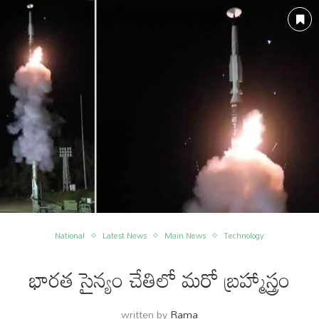
National
Latest News
Main News
Technology
భారత సైన్యం చేతిలో మరో బ్రహ్మాస్త్రం
written by
Rama