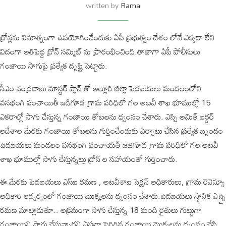
written by
Rama
డ్రోన్లను వినూత్నంగా ఉపయోగించేందుకు ఏపీ ప్రభుత్వం దేశం లోనే ఎక్కడా లేని
విదంగా అతిపెద్ద డ్రోన్ సమ్మిట్ ను ప్రారంభించింది.తాజాగా ఏపీ పోలీసులు
గంజాయి సాగుపై ప్రత్యేక దృష్టి పెట్టారు.
సీఎం చంద్రబాబు మాస్టర్ ప్లాన్ తో అల్లూరి జిల్లా పెదబయలు మండలంలోని
వనభంగి పంచాయితీ జడిగూడ గ్రామ పరిధిలో గల అటవీ శాఖ భూముల్లో 15
ఎకరాల్లో సాగు చేస్తున్న గంజాయి తోటలను ధ్వంసం చేశారు. ఎస్పి అమిత్ బర్దర్
ఆదేశాల మేరకు గంజాయి తోటలను గుర్తించేందుకు ఏర్పాటు చేసిన ప్రత్యేక బృందం
పెదబయలు మండలం వనభంగి పంచాయతీ జజిగూడ గ్రామ పరిధిలో గల అటవీ
శాఖ భూముల్లో సాగు చేస్తున్నట్లు డ్రోన్ ల సహాయంతో గుర్తించారు.
ఈ మేరకు పెదబయలు ఎస్ఐ రమణ , అటవీశాఖ సెక్షన్ అధికారులు, గ్రామ రెవెన్యూ
అధికారి ఆధ్వర్యంలో గంజాయి మొక్కలను ధ్వంసం చేశారు.పెదబయలు స్థానిక ఎస్సై
రమణ మాట్లాడుతూ.. అక్రమంగా సాగు చేస్తున్న 18 మంది రైతులు గుట్టుగా
గంజాయిని సాగు చేస్తున్నారని ఏపుగా పెరిగిన గంజాయి మొక్కలను ధ్వంసం చేసి