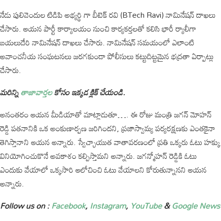
నేడు పులివెందుల టిడిపి అభ్యర్థి గా బీటెక్ రవి (BTech Ravi) నామినేషన్ దాఖలు
చేసారు. ఆయన పార్టీ కార్యాలయం నుంచి కార్యకర్తలతో కలిసి భారీ ర్యాలీగా
బయలుదేరి నామినేషన్ దాఖలు చేసారు. నామినేషన్ సమయంలో ఎలాంటి
అవాంచనీయ సంఘటనలు జరగకుండా పోలీసులు కట్టుదిట్టమైన భద్రతా ఏర్పాట్లు
చేసారు.
మరిన్ని
తాజావార్తల
కోసం ఇక్కడ క్లిక్ చేయండి.
అనంతరం ఆయన మీడియాతో మాట్లాడుతూ…. ఈ రోజు మంత్రి జగన్ మోహన్
రెడ్డి పతనానికి ఒక అంకుణార్పణ జరిగిందని, ప్రజాస్వామ్య పర్యరక్షణకు ఎంతకైనా
తెగిస్తానాని ఆయన అన్నారు. స్వేచ్ఛాయుత వాతావరణంలో ప్రతి ఒక్కరు ఓటు హక్కు
వినియోగించుకొనే అవకాశం కల్పిస్తామని అన్నారు. జగన్మోహన్ రెడ్డికి ఓటు
ఎందుకు వేయాలో ఒక్కసారి ఆలోచించి ఓటు వేయాలని కోరుతున్నానని ఆయన
అన్నారు.
Follow us on :
Facebook
,
Instagram
,
YouTube
&
Google News