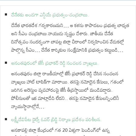
చేనేతకు అండగా ఎన్డీయే ప్రభుత్వం-చంద్రబాబు.
చేనేత భారతదేశ గర్వకారణమని… ఆ కళను కాపాడటం ప్రభుత్వ బాధ్యత
అని సీఎం చంద్రబాబు నాయుడు స్పష్టం చేశారు. జాతీయ చేనేత
దినోత్సవం సందర్భంగా బాపట్ల జిల్లా చీరాలలో నిర్వహించిన వేడుకల్లో
పాల్గొన్న సీఎం… చేనేత కార్మికుల సంక్షేమానికి ప్రభుత్వం కట్టుబడి…
అనంతపురంలో జేసీ ప్రభాకర్ రెడ్డి సంచలన వ్యాఖ్యలు.
అనంతపురం జిల్లా రాజకీయాల్లో జేసీ ప్రభాకర్ రెడ్డి చేసిన సంచలన
వ్యాఖ్యలు హాట్ టాపిక్‌గా మారాయి. తనపై నమోదైన కేసులు, గతంలో
జరిగిన అరెస్టుల వ్యవహారంపై జేసీ తీవ్రస్థాయిలో మండిపడ్డారు.
పోలీసులతో ఇక మాట్లాడేది లేదని.. తనపై నమోదైన కేసులన్నింటినీ
న్యాయస్థానాల్లోనే…
లక్ష్మీదేవిపేట రైల్వే ఓవర్ బ్రిడ్జి నిర్మాణ ప్రదేశం పరిశీలన.
అనకాపల్లి జిల్లా కేంద్రంలో గత 20 ఏళ్లుగా పెండింగ్‌లో ఉన్న