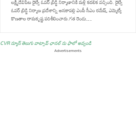
లక్ష్మీదేవిపేట రైల్వే ఓవర్ బ్రిడ్జి నిర్మాణానికి మళ్లీ కదలిక వచ్చింది. రైల్వే
ఓవర్ బ్రిడ్జి నిర్మాణ ప్రదేశాన్ని అనకాపల్లి ఎంపీ సీఎం రమేష్, ఎమ్మెల్యే
కొణతాల రామకృష్ణ పరిశీలించారు.గత రెండు…
CVR న్యూస్ తెలుగు వాట్సాప్ ఛానల్ ను ఫాలో అవ్వండి
Advertisements