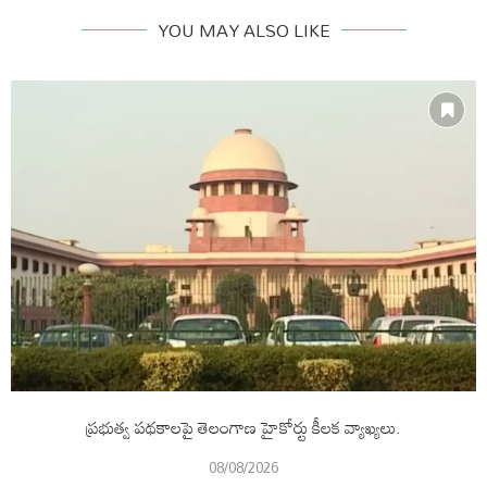
YOU MAY ALSO LIKE
ప్రభుత్వ పథకాలపై తెలంగాణ హైకోర్టు కీలక వ్యాఖ్యలు.
08/08/2026