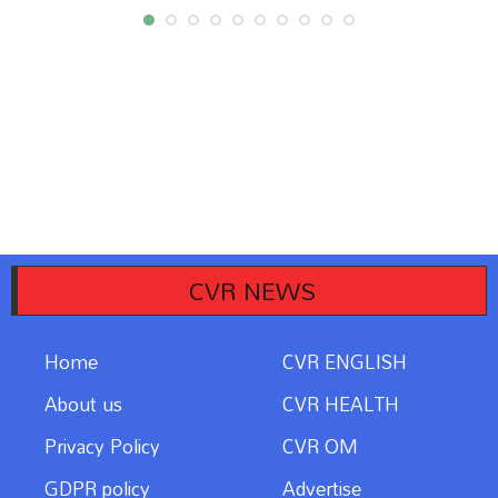
CVR NEWS
Home
CVR ENGLISH
About us
CVR HEALTH
Privacy Policy
CVR OM
GDPR policy
Advertise