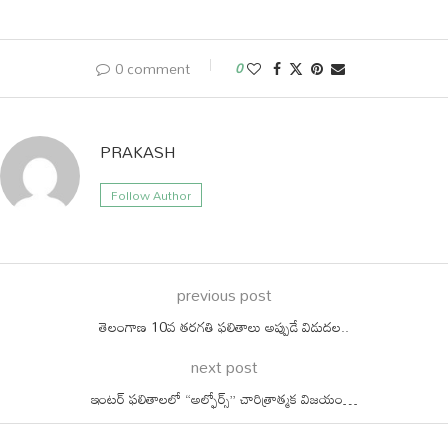
0 comment
0
PRAKASH
Follow Author
previous post
తెలంగాణ 10వ తరగతి ఫలితాలు అప్పుడే విడుదల..
next post
ఇంటర్ ఫలితాలలో “అల్ఫోర్స్” చారిత్రాత్మక విజయం…