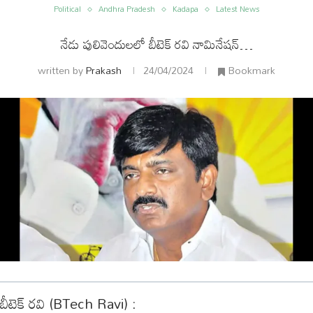
Political
Andhra Pradesh
Kadapa
Latest News
నేడు పులివెందులలో బీటెక్ రవి నామినేషన్…
written by
Prakash
24/04/2024
Bookmark
ం
అంతర్జాతీయం
బీటెక్ రవి (BTech Ravi) :