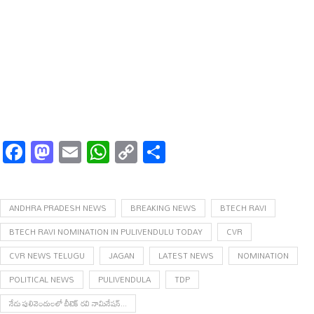
Facebook
Mastodon
Email
WhatsApp
Copy
Share
Link
ANDHRA PRADESH NEWS
BREAKING NEWS
BTECH RAVI
BTECH RAVI NOMINATION IN PULIVENDULU TODAY
CVR
CVR NEWS TELUGU
JAGAN
LATEST NEWS
NOMINATION
POLITICAL NEWS
PULIVENDULA
TDP
నేడు పులివెందులలో బీటెక్ రవి నామినేషన్...