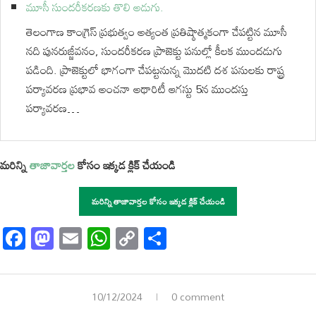
మూసీ సుందరీకరణకు తొలి అడుగు.
తెలంగాణ కాంగ్రెస్ ప్రభుత్వం అత్యంత ప్రతిష్ఠాత్మకంగా చేపట్టిన మూసీ
నది పునరుజ్జీవనం, సుందరీకరణ ప్రాజెక్టు పనుల్లో కీలక ముందడుగు
పడింది. ప్రాజెక్టులో భాగంగా చేపట్టనున్న మొదటి దశ పనులకు రాష్ట్ర
పర్యావరణ ప్రభావ అంచనా అథారిటీ ఆగస్టు 5న ముందస్తు
పర్యావరణ…
మరిన్ని
తాజావార్తల
కోసం ఇక్కడ క్లిక్ చేయండి
మరిన్ని తాజావార్తల కోసం ఇక్కడ క్లిక్ చేయండి
Facebook
Mastodon
Email
WhatsApp
Copy
Share
Link
10/12/2024
0 comment