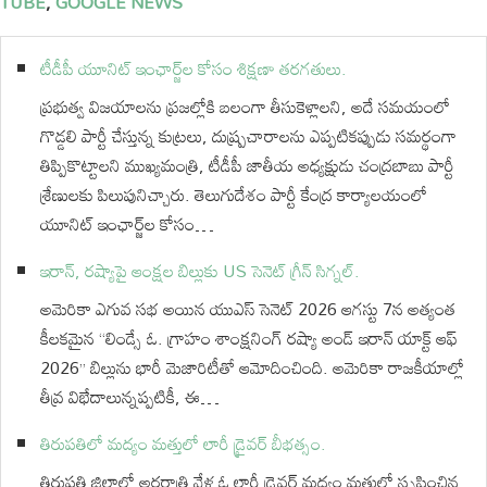
TUBE
,
GOOGLE NEWS
టీడీపీ యూనిట్ ఇంఛార్జ్‌ల కోసం శిక్షణా తరగతులు.
ప్రభుత్వ విజయాలను ప్రజల్లోకి బలంగా తీసుకెళ్లాలని, అదే సమయంలో
గొడ్డలి పార్టీ చేస్తున్న కుట్రలు, దుష్ప్రచారాలను ఎప్పటికప్పుడు సమర్థంగా
తిప్పికొట్టాలని ముఖ్యమంత్రి, టీడీపీ జాతీయ అధ్యక్షుడు చంద్రబాబు పార్టీ
శ్రేణులకు పిలుపునిచ్చారు. తెలుగుదేశం పార్టీ కేంద్ర కార్యాలయంలో
యూనిట్ ఇంఛార్జ్‌ల కోసం…
ఇరాన్, రష్యాపై ఆంక్షల బిల్లుకు US సెనెట్ గ్రీన్ సిగ్నల్.
అమెరికా ఎగువ సభ అయిన యుఎస్ సెనెట్ 2026 ఆగస్టు 7న అత్యంత
కీలకమైన “లిండ్సే ఓ. గ్రాహం శాంక్షనింగ్ రష్యా అండ్ ఇరాన్ యాక్ట్ ఆఫ్
2026” బిల్లును భారీ మెజారిటీతో ఆమోదించింది. అమెరికా రాజకీయాల్లో
తీవ్ర విభేదాలున్నప్పటికీ, ఈ…
తిరుపతిలో మద్యం మత్తులో లారీ డ్రైవర్ బీభత్సం.
తిరుపతి జిల్లాలో అర్ధరాత్రి వేళ ఓ లారీ డ్రైవర్ మద్యం మత్తులో సృష్టించిన