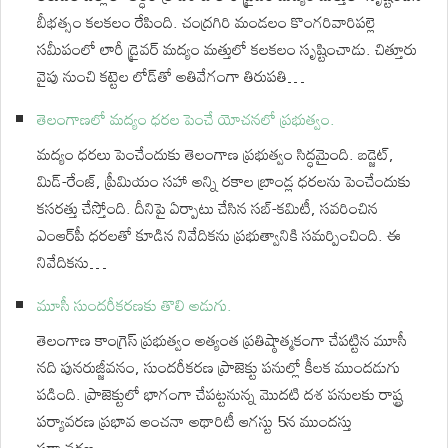
బీభత్సం కలకలం రేపింది. చంద్రగిరి మండలం కొంగరివారిపల్లె
సమీపంలో లారీ డ్రైవర్ మద్యం మత్తులో కలకలం సృష్టించాడు. చిత్తూరు
వైపు నుంచి కట్టెల లోడ్‌తో అతివేగంగా తిరుపతి…
తెలంగాణలో మద్యం ధరల పెంచే యోచనలో ప్రభుత్వం.
మద్యం ధరలు పెంచేందుకు తెలంగాణ ప్రభుత్వం సిద్ధమైంది. బడ్జెట్,
మిడ్-రేంజ్, ప్రీమియం సహా అన్ని రకాల బ్రాండ్ల ధరలను పెంచేందుకు
కసరత్తు చేస్తోంది. దీనిపై ఏర్పాటు చేసిన సబ్-కమిటీ, సవరించిన
ఎంఆర్‌పీ ధరలతో కూడిన నివేదికను ప్రభుత్వానికి సమర్పించింది. ఈ
నివేదికను…
మూసీ సుందరీకరణకు తొలి అడుగు.
తెలంగాణ కాంగ్రెస్ ప్రభుత్వం అత్యంత ప్రతిష్ఠాత్మకంగా చేపట్టిన మూసీ
నది పునరుజ్జీవనం, సుందరీకరణ ప్రాజెక్టు పనుల్లో కీలక ముందడుగు
పడింది. ప్రాజెక్టులో భాగంగా చేపట్టనున్న మొదటి దశ పనులకు రాష్ట్ర
పర్యావరణ ప్రభావ అంచనా అథారిటీ ఆగస్టు 5న ముందస్తు