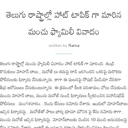
తెలుగు రాష్ట్రాల్లో హాట్ టాపిక్ గా మారిన
మంచు ఫ్యామిలీ వివాదం
written by
Rama
తెలుగు రాష్ట్రాల్లో మంచు ఫ్యామిలీ వివాదం హాట్ టాపిక్ గా మారింది. తండ్రి
కొడుకులు మోహన్ బాబు , మనోజ్ లు తమపై దాడి జరిగిందని ఒకరిపై మరొకరు
పోలీసులకు ఫిర్యాదు చేసుకున్నారు. కాగా ఈ ఘటనపై సోషల్ మీడియా వేదికగా
తీవ్ర ఆరోపణలు చేసుకుంటున్నారు. ఈ క్రమంలో కీలక పరిణామం చోటు చేసుకుంది.
మంచు మోహన్ బాబు, మంచు మనోజ్ నుండి ఫిర్యాదులు స్వీకరించిన పహాడిషరీఫ్‌
పోలీసులు . మంగళవారం.. రెండు కేసులు నమోదు చేశారు. ఇందులో మోహన్‌బాబు
ఇచ్చిన ఫిర్యాదుపై.. మనోజ్‌తో పాటు భార్య భూమా మౌనిక పై కేసు నమోదు కాగా..
మంచు మనోజ్‌ ఇచ్చిన ఫిర్యాదుపై..మోహన్‌బాబుకు చెందిన 10 మంది అనుచరులపై
కేసు నమోదు చేశారు. అలాగే ఈ ఇష్యూపై దర్యాప్తు ప్రారంభించినట్లు తెలుస్తుంది.