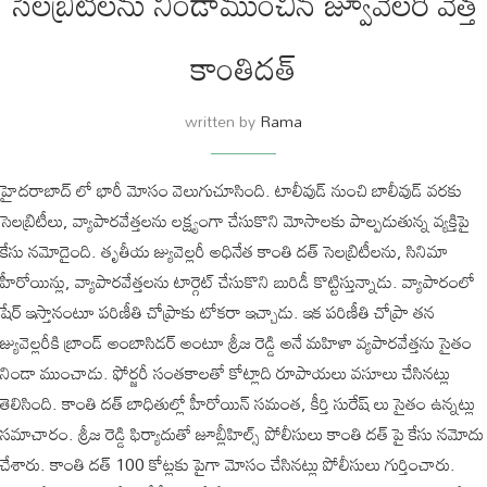
సెలబ్రిటీలను నిండాముంచిన జ్వూవెలరీ వేత్త
కాంతిదత్
written by
Rama
హైదరాబాద్ లో భారీ మోసం వెలుగుచూసింది. టాలీవుడ్ నుంచి బాలీవుడ్ వరకు
సెలబ్రిటీలు, వ్యాపారవేత్తలను లక్ష్యంగా చేసుకొని మోసాలకు పాల్పడుతున్న వ్యక్తిపై
కేసు నమోదైంది. తృతీయ జ్యువెల్లరీ అధినేత కాంతి దత్ సెలబ్రిటీలను, సినిమా
హీరోయిన్లు, వ్యాపారవేత్తలను టార్గెట్ చేసుకొని బురిడీ కొట్టిస్తున్నాడు. వ్యాపారంలో
షేర్ ఇస్తానంటూ పరిణీతి చోప్రాకు టోకరా ఇచ్చాడు. ఇక పరిణీతి చోప్రా తన
జ్యువెల్లరీకి బ్రాండ్ అంబాసిడర్ అంటూ శ్రీజ రెడ్డి అనే మహిళా వ్యపారవేత్తను సైతం
నిండా ముంచాడు. ఫోర్జరీ సంతకాలతో కోట్లాది రూపాయలు వసూలు చేసినట్లు
తెలిసింది. కాంతి దత్ బాధితుల్లో హీరోయిన్ సమంత, కీర్తి సురేష్ లు సైతం ఉన్నట్లు
సమాచారం. శ్రీజ రెడ్డి ఫిర్యాదుతో జూబ్లీహిల్స్ పోలీసులు కాంతి దత్ పై కేసు నమోదు
చేశారు. కాంతి దత్ 100 కోట్లకు పైగా మోసం చేసినట్లు పోలీసులు గుర్తించారు.