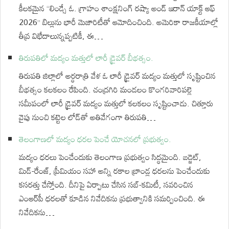
కీలకమైన “లిండ్సే ఓ. గ్రాహం శాంక్షనింగ్ రష్యా అండ్ ఇరాన్ యాక్ట్ ఆఫ్
2026” బిల్లును భారీ మెజారిటీతో ఆమోదించింది. అమెరికా రాజకీయాల్లో
తీవ్ర విభేదాలున్నప్పటికీ, ఈ…
తిరుపతిలో మద్యం మత్తులో లారీ డ్రైవర్ బీభత్సం.
తిరుపతి జిల్లాలో అర్ధరాత్రి వేళ ఓ లారీ డ్రైవర్ మద్యం మత్తులో సృష్టించిన
బీభత్సం కలకలం రేపింది. చంద్రగిరి మండలం కొంగరివారిపల్లె
సమీపంలో లారీ డ్రైవర్ మద్యం మత్తులో కలకలం సృష్టించాడు. చిత్తూరు
వైపు నుంచి కట్టెల లోడ్‌తో అతివేగంగా తిరుపతి…
తెలంగాణలో మద్యం ధరల పెంచే యోచనలో ప్రభుత్వం.
మద్యం ధరలు పెంచేందుకు తెలంగాణ ప్రభుత్వం సిద్ధమైంది. బడ్జెట్,
మిడ్-రేంజ్, ప్రీమియం సహా అన్ని రకాల బ్రాండ్ల ధరలను పెంచేందుకు
కసరత్తు చేస్తోంది. దీనిపై ఏర్పాటు చేసిన సబ్-కమిటీ, సవరించిన
ఎంఆర్‌పీ ధరలతో కూడిన నివేదికను ప్రభుత్వానికి సమర్పించింది. ఈ
నివేదికను…