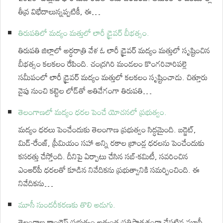
తీవ్ర విభేదాలున్నప్పటికీ, ఈ…
తిరుపతిలో మద్యం మత్తులో లారీ డ్రైవర్ బీభత్సం.
తిరుపతి జిల్లాలో అర్ధరాత్రి వేళ ఓ లారీ డ్రైవర్ మద్యం మత్తులో సృష్టించిన
బీభత్సం కలకలం రేపింది. చంద్రగిరి మండలం కొంగరివారిపల్లె
సమీపంలో లారీ డ్రైవర్ మద్యం మత్తులో కలకలం సృష్టించాడు. చిత్తూరు
వైపు నుంచి కట్టెల లోడ్‌తో అతివేగంగా తిరుపతి…
తెలంగాణలో మద్యం ధరల పెంచే యోచనలో ప్రభుత్వం.
మద్యం ధరలు పెంచేందుకు తెలంగాణ ప్రభుత్వం సిద్ధమైంది. బడ్జెట్,
మిడ్-రేంజ్, ప్రీమియం సహా అన్ని రకాల బ్రాండ్ల ధరలను పెంచేందుకు
కసరత్తు చేస్తోంది. దీనిపై ఏర్పాటు చేసిన సబ్-కమిటీ, సవరించిన
ఎంఆర్‌పీ ధరలతో కూడిన నివేదికను ప్రభుత్వానికి సమర్పించింది. ఈ
నివేదికను…
మూసీ సుందరీకరణకు తొలి అడుగు.
తెలంగాణ కాంగ్రెస్ ప్రభుత్వం అత్యంత ప్రతిష్ఠాత్మకంగా చేపట్టిన మూసీ