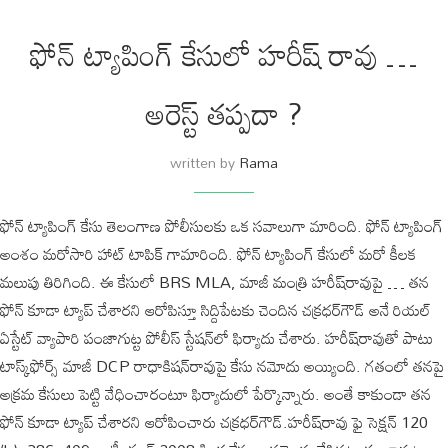
ఫోన్‌ ట్యాపింగ్‌ కేసులో హరీష్ రావు …
అరెస్ట్ తప్పదా ?
written by
Rama
ఫోన్‌ ట్యాపింగ్‌ కేసు తెలంగాణ పోలీసులకు ఒక సవాలుగా మారింది. ఫోన్‌ ట్యాపింగ్‌
అంశం మరోసారి హాట్ టాపిక్ గామారింది. ఫోన్ ట్యాపింగ్ కేసులో మరో కీలక
మలుపు తిరిగింది. ఈ కేసులో BRS MLA, మాజీ మంత్రి హరీష్‌రావుపై … తన
ఫోన్‌ కూడా ట్యాప్ చేశారని ఆరోపిస్తూ సిద్దిపేటకు చెందిన చక్రధర్‌‌గౌడ్ అనే రియల్
ఏస్టేట్ వ్యాపారి పంజాగుట్ట పోలీస్ స్టేషన్‌లో ఫిర్యాదు చేశారు. హరీష్‌రావుతో పాటు
టాస్క్‌ఫోర్స్ మాజీ DCP రాధాకిషన్‌రావుపై కేసు నమోదు అయ్యింది. గతంలో తనపై
అక్రమ కేసులు పెట్టి వేధించారంటూ ఫిర్యాదులో పేర్కొన్నారు. అంతే కాకుండా తన
ఫోన్‌ కూడా ట్యాప్ చేశారని ఆరోపించారు చక్రధర్‌‌గౌడ్.హరీష్‌రావు ఫై సెక్షన్ 120