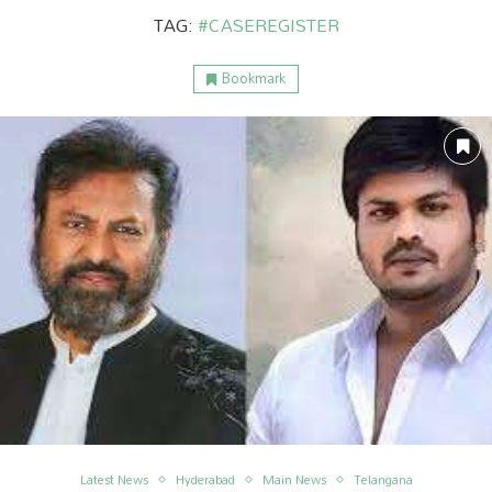
TAG:
#CASEREGISTER
Bookmark
ం
అంతర్జాతీయం
Latest News
Hyderabad
Main News
Telangana