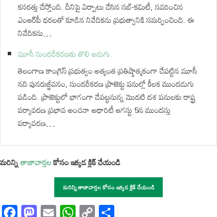
కసరత్తు చేస్తోంది. దీనిపై ఏర్పాటు చేసిన సబ్-కమిటీ, సవరించిన
ఎంఆర్‌పీ ధరలతో కూడిన నివేదికను ప్రభుత్వానికి సమర్పించింది. ఈ
నివేదికను…
మూసీ సుందరీకరణకు తొలి అడుగు.
తెలంగాణ కాంగ్రెస్ ప్రభుత్వం అత్యంత ప్రతిష్ఠాత్మకంగా చేపట్టిన మూసీ
నది పునరుజ్జీవనం, సుందరీకరణ ప్రాజెక్టు పనుల్లో కీలక ముందడుగు
పడింది. ప్రాజెక్టులో భాగంగా చేపట్టనున్న మొదటి దశ పనులకు రాష్ట్ర
పర్యావరణ ప్రభావ అంచనా అథారిటీ ఆగస్టు 5న ముందస్తు
పర్యావరణ…
మరిన్ని
తాజావార్తల
కోసం ఇక్కడ క్లిక్ చేయండి
మరిన్ని తాజావార్తల కోసం ఇక్కడ క్లిక్ చేయండి
Facebook
Mastodon
Email
WhatsApp
Copy
Share