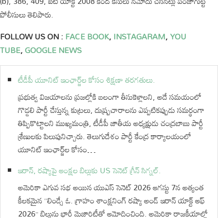
(b), 386, 409, ఐటీ యాక్ట్ 2008 కింద కేసులు నమోదు చేసినట్లు పంజాగుట్ట
పోలీసులు తెలిపారు.
FOLLOW US ON :
FACE BOOK
,
INSTAGARAM
,
YOU
TUBE
,
GOOGLE NEWS
టీడీపీ యూనిట్ ఇంఛార్జ్‌ల కోసం శిక్షణా తరగతులు.
ప్రభుత్వ విజయాలను ప్రజల్లోకి బలంగా తీసుకెళ్లాలని, అదే సమయంలో
గొడ్డలి పార్టీ చేస్తున్న కుట్రలు, దుష్ప్రచారాలను ఎప్పటికప్పుడు సమర్థంగా
తిప్పికొట్టాలని ముఖ్యమంత్రి, టీడీపీ జాతీయ అధ్యక్షుడు చంద్రబాబు పార్టీ
శ్రేణులకు పిలుపునిచ్చారు. తెలుగుదేశం పార్టీ కేంద్ర కార్యాలయంలో
యూనిట్ ఇంఛార్జ్‌ల కోసం…
ఇరాన్, రష్యాపై ఆంక్షల బిల్లుకు US సెనెట్ గ్రీన్ సిగ్నల్.
అమెరికా ఎగువ సభ అయిన యుఎస్ సెనెట్ 2026 ఆగస్టు 7న అత్యంత
కీలకమైన “లిండ్సే ఓ. గ్రాహం శాంక్షనింగ్ రష్యా అండ్ ఇరాన్ యాక్ట్ ఆఫ్
2026” బిల్లును భారీ మెజారిటీతో ఆమోదించింది. అమెరికా రాజకీయాల్లో