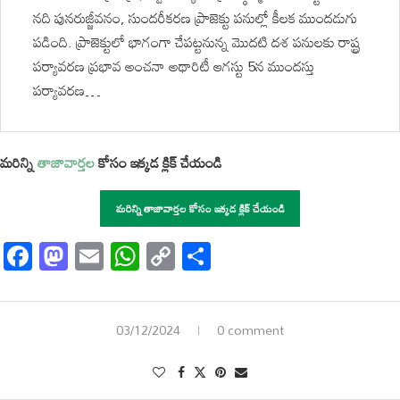
నది పునరుజ్జీవనం, సుందరీకరణ ప్రాజెక్టు పనుల్లో కీలక ముందడుగు
పడింది. ప్రాజెక్టులో భాగంగా చేపట్టనున్న మొదటి దశ పనులకు రాష్ట్ర
పర్యావరణ ప్రభావ అంచనా అథారిటీ ఆగస్టు 5న ముందస్తు
పర్యావరణ…
మరిన్ని
తాజావార్తల
కోసం ఇక్కడ క్లిక్ చేయండి
మరిన్ని తాజావార్తల కోసం ఇక్కడ క్లిక్ చేయండి
Facebook
Mastodon
Email
WhatsApp
Copy
Share
Link
03/12/2024
0 comment