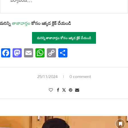
పర్యావరణ…
మరిన్ని
తాజావార్తల
కోసం ఇక్కడ క్లిక్ చేయండి
మరిన్ని తాజావార్తల కోసం ఇక్కడ క్లిక్ చేయండి
Facebook
Mastodon
Email
WhatsApp
Copy
Share
Link
25/11/2024
0 comment