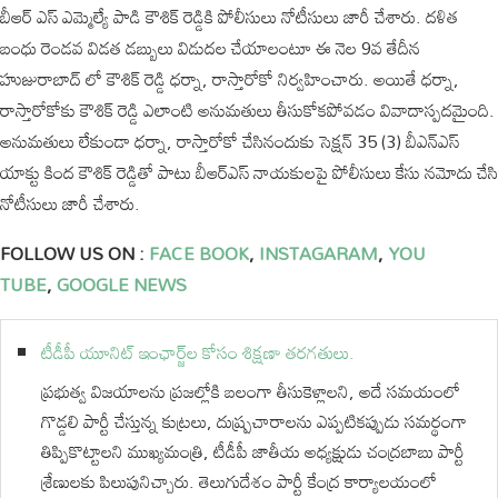
బీఆర్ ఎస్ ఎమ్మెల్యే పాడి కౌశిక్ రెడ్డికి పోలీసులు నోటీసులు జారీ చేశారు. దళిత
బంధు రెండవ విడత డబ్బులు విడుదల చేయాలంటూ ఈ నెల 9వ తేదీన
హుజురాబాద్ లో కౌశిక్ రెడ్డి ధర్నా, రాస్తారోకో నిర్వహించారు. అయితే ధర్నా,
రాస్తారోకోకు కౌశిక్ రెడ్డి ఎలాంటి అనుమతులు తీసుకోకపోవడం వివాదాస్పదమైంది.
అనుమతులు లేకుండా ధర్నా, రాస్తారోకో చేసినందుకు సెక్షన్ 35 (3) బీఎన్ఎస్
యాక్టు కింద కౌశిక్ రెడ్డితో పాటు బీఆర్ఎస్ నాయకులపై పోలీసులు కేసు నమోదు చేసి
నోటీసులు జారీ చేశారు.
FOLLOW US ON :
FACE BOOK
,
INSTAGARAM
,
YOU
TUBE
,
GOOGLE NEWS
టీడీపీ యూనిట్ ఇంఛార్జ్‌ల కోసం శిక్షణా తరగతులు.
ప్రభుత్వ విజయాలను ప్రజల్లోకి బలంగా తీసుకెళ్లాలని, అదే సమయంలో
గొడ్డలి పార్టీ చేస్తున్న కుట్రలు, దుష్ప్రచారాలను ఎప్పటికప్పుడు సమర్థంగా
తిప్పికొట్టాలని ముఖ్యమంత్రి, టీడీపీ జాతీయ అధ్యక్షుడు చంద్రబాబు పార్టీ
శ్రేణులకు పిలుపునిచ్చారు. తెలుగుదేశం పార్టీ కేంద్ర కార్యాలయంలో