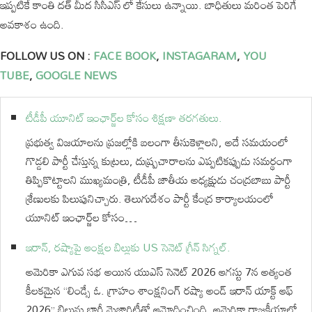
ఇప్పటికే కాంతి దత్ మీద సీసీఎస్ లో కేసులు ఉన్నాయి. బాధితులు మరింత పెరిగే
అవకాశం ఉంది.
FOLLOW US ON :
FACE BOOK
,
INSTAGARAM
,
YOU
TUBE
,
GOOGLE NEWS
టీడీపీ యూనిట్ ఇంఛార్జ్‌ల కోసం శిక్షణా తరగతులు.
ప్రభుత్వ విజయాలను ప్రజల్లోకి బలంగా తీసుకెళ్లాలని, అదే సమయంలో
గొడ్డలి పార్టీ చేస్తున్న కుట్రలు, దుష్ప్రచారాలను ఎప్పటికప్పుడు సమర్థంగా
తిప్పికొట్టాలని ముఖ్యమంత్రి, టీడీపీ జాతీయ అధ్యక్షుడు చంద్రబాబు పార్టీ
శ్రేణులకు పిలుపునిచ్చారు. తెలుగుదేశం పార్టీ కేంద్ర కార్యాలయంలో
యూనిట్ ఇంఛార్జ్‌ల కోసం…
ఇరాన్, రష్యాపై ఆంక్షల బిల్లుకు US సెనెట్ గ్రీన్ సిగ్నల్.
అమెరికా ఎగువ సభ అయిన యుఎస్ సెనెట్ 2026 ఆగస్టు 7న అత్యంత
కీలకమైన “లిండ్సే ఓ. గ్రాహం శాంక్షనింగ్ రష్యా అండ్ ఇరాన్ యాక్ట్ ఆఫ్
2026” బిల్లును భారీ మెజారిటీతో ఆమోదించింది. అమెరికా రాజకీయాల్లో