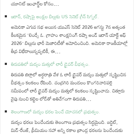
యూనిట్ ఇంఛార్జ్‌ల కోసం…
ఇరాన్, రష్యాపై ఆంక్షల బిల్లుకు US సెనెట్ గ్రీన్ సిగ్నల్.
అమెరికా ఎగువ సభ అయిన యుఎస్ సెనెట్ 2026 ఆగస్టు 7న అత్యంత
కీలకమైన “లిండ్సే ఓ. గ్రాహం శాంక్షనింగ్ రష్యా అండ్ ఇరాన్ యాక్ట్ ఆఫ్
2026” బిల్లును భారీ మెజారిటీతో ఆమోదించింది. అమెరికా రాజకీయాల్లో
తీవ్ర విభేదాలున్నప్పటికీ, ఈ…
తిరుపతిలో మద్యం మత్తులో లారీ డ్రైవర్ బీభత్సం.
తిరుపతి జిల్లాలో అర్ధరాత్రి వేళ ఓ లారీ డ్రైవర్ మద్యం మత్తులో సృష్టించిన
బీభత్సం కలకలం రేపింది. చంద్రగిరి మండలం కొంగరివారిపల్లె
సమీపంలో లారీ డ్రైవర్ మద్యం మత్తులో కలకలం సృష్టించాడు. చిత్తూరు
వైపు నుంచి కట్టెల లోడ్‌తో అతివేగంగా తిరుపతి…
తెలంగాణలో మద్యం ధరల పెంచే యోచనలో ప్రభుత్వం.
మద్యం ధరలు పెంచేందుకు తెలంగాణ ప్రభుత్వం సిద్ధమైంది. బడ్జెట్,
మిడ్-రేంజ్, ప్రీమియం సహా అన్ని రకాల బ్రాండ్ల ధరలను పెంచేందుకు