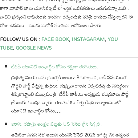
కాగా మోహన్ బాబు యూనివర్సిటీ లో ఆర్థిక అవకతవకలు జరుగుతున్నాయని..
వాటిని ప్రశ్నించి బాధితులకు అండగా ఉన్నందుకు తనపై దాడులు చేస్తున్నారని ఈ
రోజు ఉదయం.. మంచు మనోజ్ సంచలన ఆరోపణలు చేశారు.
FOLLOW US ON :
FACE BOOK
,
INSTAGARAM
,
YOU
TUBE
,
GOOGLE NEWS
టీడీపీ యూనిట్ ఇంఛార్జ్‌ల కోసం శిక్షణా తరగతులు.
ప్రభుత్వ విజయాలను ప్రజల్లోకి బలంగా తీసుకెళ్లాలని, అదే సమయంలో
గొడ్డలి పార్టీ చేస్తున్న కుట్రలు, దుష్ప్రచారాలను ఎప్పటికప్పుడు సమర్థంగా
తిప్పికొట్టాలని ముఖ్యమంత్రి, టీడీపీ జాతీయ అధ్యక్షుడు చంద్రబాబు పార్టీ
శ్రేణులకు పిలుపునిచ్చారు. తెలుగుదేశం పార్టీ కేంద్ర కార్యాలయంలో
యూనిట్ ఇంఛార్జ్‌ల కోసం…
ఇరాన్, రష్యాపై ఆంక్షల బిల్లుకు US సెనెట్ గ్రీన్ సిగ్నల్.
అమెరికా ఎగువ సభ అయిన యుఎస్ సెనెట్ 2026 ఆగస్టు 7న అత్యంత