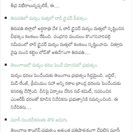
తీవ్ర విభేదాలున్నప్పటికీ, ఈ…
తిరుపతిలో మద్యం మత్తులో లారీ డ్రైవర్ బీభత్సం.
తిరుపతి జిల్లాలో అర్ధరాత్రి వేళ ఓ లారీ డ్రైవర్ మద్యం మత్తులో సృష్టించిన
బీభత్సం కలకలం రేపింది. చంద్రగిరి మండలం కొంగరివారిపల్లె
సమీపంలో లారీ డ్రైవర్ మద్యం మత్తులో కలకలం సృష్టించాడు. చిత్తూరు
వైపు నుంచి కట్టెల లోడ్‌తో అతివేగంగా తిరుపతి…
తెలంగాణలో మద్యం ధరల పెంచే యోచనలో ప్రభుత్వం.
మద్యం ధరలు పెంచేందుకు తెలంగాణ ప్రభుత్వం సిద్ధమైంది. బడ్జెట్,
మిడ్-రేంజ్, ప్రీమియం సహా అన్ని రకాల బ్రాండ్ల ధరలను పెంచేందుకు
కసరత్తు చేస్తోంది. దీనిపై ఏర్పాటు చేసిన సబ్-కమిటీ, సవరించిన
ఎంఆర్‌పీ ధరలతో కూడిన నివేదికను ప్రభుత్వానికి సమర్పించింది. ఈ
నివేదికను…
మూసీ సుందరీకరణకు తొలి అడుగు.
తెలంగాణ కాంగ్రెస్ ప్రభుత్వం అత్యంత ప్రతిష్ఠాత్మకంగా చేపట్టిన మూసీ