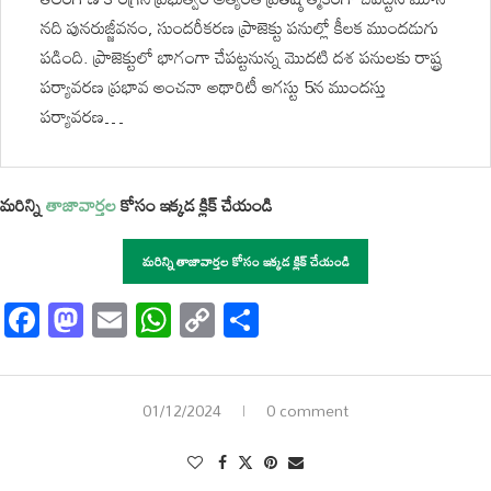
నది పునరుజ్జీవనం, సుందరీకరణ ప్రాజెక్టు పనుల్లో కీలక ముందడుగు
పడింది. ప్రాజెక్టులో భాగంగా చేపట్టనున్న మొదటి దశ పనులకు రాష్ట్ర
పర్యావరణ ప్రభావ అంచనా అథారిటీ ఆగస్టు 5న ముందస్తు
పర్యావరణ…
మరిన్ని
తాజావార్తల
కోసం ఇక్కడ క్లిక్ చేయండి
మరిన్ని తాజావార్తల కోసం ఇక్కడ క్లిక్ చేయండి
Facebook
Mastodon
Email
WhatsApp
Copy
Share
Link
01/12/2024
0 comment